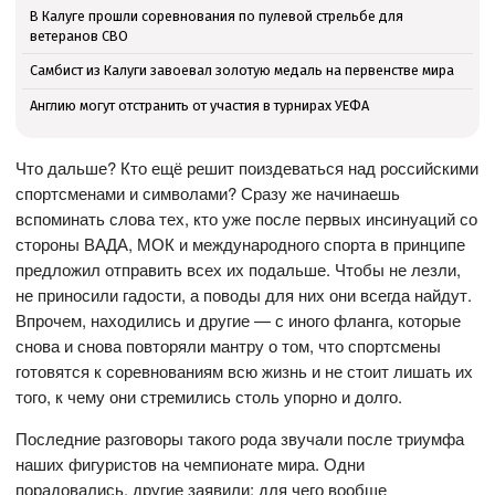
В Калуге прошли соревнования по пулевой стрельбе для
ветеранов СВО
Самбист из Калуги завоевал золотую медаль на первенстве мира
Англию могут отстранить от участия в турнирах УЕФА
Что дальше? Кто ещё решит поиздеваться над российскими
спортсменами и символами? Сразу же начинаешь
вспоминать слова тех, кто уже после первых инсинуаций со
стороны ВАДА, МОК и международного спорта в принципе
предложил отправить всех их подальше. Чтобы не лезли,
не приносили гадости, а поводы для них они всегда найдут.
Впрочем, находились и другие — с иного фланга, которые
снова и снова повторяли мантру о том, что спортсмены
готовятся к соревнованиям всю жизнь и не стоит лишать их
того, к чему они стремились столь упорно и долго.
Последние разговоры такого рода звучали после триумфа
наших фигуристов на чемпионате мира. Одни
порадовались, другие заявили: для чего вообще