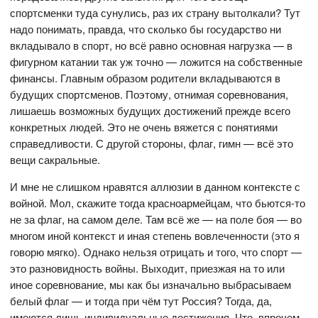
спортсменки туда сунулись, раз их страну вытолкали? Тут
надо понимать, правда, что сколько бы государство ни
вкладывало в спорт, но всё равно основная нагрузка — в
фигурном катании так уж точно — ложится на собственные
финансы. Главным образом родители вкладываются в
будущих спортсменов. Поэтому, отнимая соревнования,
лишаешь возможных будущих достижений прежде всего
конкретных людей. Это не очень вяжется с понятиями
справедливости. С другой стороны, флаг, гимн — всё это
вещи сакральные.
И мне не слишком нравятся аллюзии в данном контексте с
войной. Мол, скажите тогда красноармейцам, что бьются-то
не за флаг, на самом деле. Там всё же — на поле боя — во
многом иной контекст и иная степень вовлеченности (это я
говорю мягко). Однако нельзя отрицать и того, что спорт —
это разновидность войны. Выходит, приезжая на то или
иное соревнование, мы как бы изначально выбрасываем
белый флаг — и тогда при чём тут Россия? Тогда, да,
имеются лишь индивидуальные достижения. Что, впрочем,