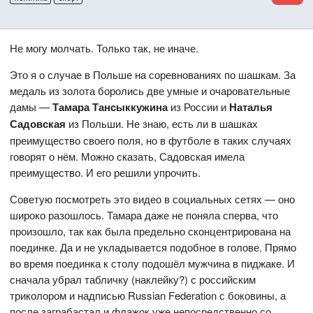
Не могу молчать. Только так, не иначе.
Это я о случае в Польше на соревнованиях по шашкам. За
медаль из золота боролись две умные и очаровательные
дамы —
Тамара Тансыккужина
из России и
Наталья
Садовская
из Польши. Не знаю, есть ли в шашках
преимущество своего поля, но в футболе в таких случаях
говорят о нём. Можно сказать, Садовская имела
преимущество. И его решили упрочить.
Советую посмотреть это видео в социальных сетях — оно
широко разошлось. Тамара даже не поняла сперва, что
произошло, так как была предельно сконцентрирована на
поединке. Да и не укладывается подобное в голове. Прямо
во время поединка к столу подошёл мужчина в пиджаке. И
сначала убрал табличку (наклейку?) с российским
триколором и надписью Russian Federation с боковины, а
после заграбастал и флажок уже непосредственно со