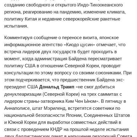
созданию свободного и открытого Индо-Тихоокеанского
региона, реагированию на пандемию, изменение климата,
политику Китая и недавние северокорейские ракетные
испытания.
Комментируя сообщение о переносе визита, японское
информационное агентство «Киодо цусин» отмечает, что
встреча лидеров двух государств будет проходить в
момент, когда администрация Байдена пересматривает
политику США в отношении Северной Кореи, проводит
консультации по этому вопросу со своими союзниками. При
этом подчеркивается, что предшественник Байдена экс-
президент США
Дональд Трамп
«не смог добиться
денуклеаризации (Северной Кореи) на трех саммитах с
лидером страны-затворника Ким Чен Ыном». В пятницу в
Аннаполисе, штат Мэриленд, встретятся советники по
национальной безопасности Японии, Соединенных Штатов
и Южной Кореи для выработки совместных действий в
связи с проведением КНДР на прошлой неделе испытания
двух баллистических ракет в нарушение резолюций Совета