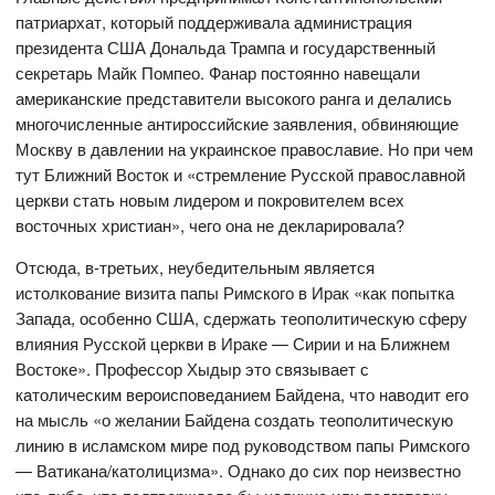
патриархат, который поддерживала администрация
президента США Дональда Трампа и государственный
секретарь Майк Помпео. Фанар постоянно навещали
американские представители высокого ранга и делались
многочисленные антироссийские заявления, обвиняющие
Москву в давлении на украинское православие. Но при чем
тут Ближний Восток и «стремление Русской православной
церкви стать новым лидером и покровителем всех
восточных христиан», чего она не декларировала?
Отсюда, в-третьих, неубедительным является
истолкование визита папы Римского в Ирак «как попытка
Запада, особенно США, сдержать теополитическую сферу
влияния Русской церкви в Ираке — Сирии и на Ближнем
Востоке». Профессор Хыдыр это связывает с
католическим вероисповеданием Байдена, что наводит его
на мысль «о желании Байдена создать теополитическую
линию в исламском мире под руководством папы Римского
— Ватикана/католицизма». Однако до сих пор неизвестно