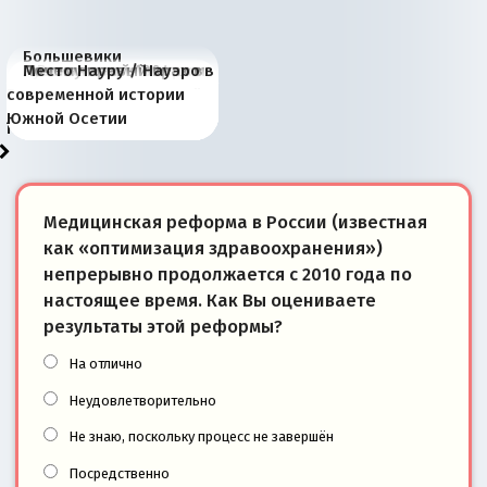
Большевики
Киевская марионетка
В России назрели
Миграционный пожар
Россия начинает
Россия зимой 1904
Русская нация вчера и
Почему правый крах в
Место Науру / Науэро в
отличаются от «Яблока»
Запада рассказала о
перемены: 15 шагов к
Европы
сбрасывать балласт
года: первые уступки во
сегодня
Варшаве не поможет её
современной истории
тем, что они -
«переобувании» хозяев
суверенной экономике
Анкориджа
внутренней политике
отношениям с Россией?
Южной Осетии
победители
Медицинская реформа в России (известная
как «оптимизация здравоохранения»)
непрерывно продолжается с 2010 года по
настоящее время. Как Вы оцениваете
результаты этой реформы?
На отлично
Неудовлетворительно
Не знаю, поскольку процесс не завершён
Посредственно