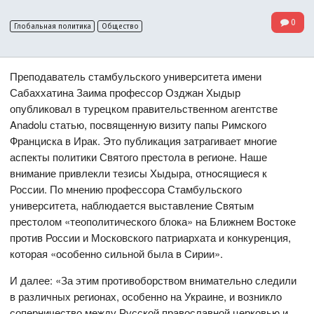
0
Глобальная политика
Общество
Преподаватель стамбульского университета имени
Сабаххатина Заима профессор Озджан Хыдыр
опубликовал в турецком правительственном агентстве
Anadolu статью, посвященную визиту папы Римского
Франциска в Ирак. Это публикация затрагивает многие
аспекты политики Святого престола в регионе. Наше
внимание привлекли тезисы Хыдыра, относящиеся к
России. По мнению профессора Стамбульского
университета, наблюдается выставление Святым
престолом «теополитического блока» на Ближнем Востоке
против России и Московского патриархата и конкуренция,
которая «особенно сильной была в Сирии».
И далее: «За этим противоборством внимательно следили
в различных регионах, особенно на Украине, и возникло
соперничество между Русской православной церковью и