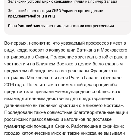
Зеленский устроил цирк с санкциями, глядя на пример Запада
Зеленский ввёл санкции СНБО Украины против десяти
представителей УПЦ и РПЦ
Папа Римский заигрывает с американскими конгрессменами
Во-первых, непонятно, что уважаемый профессор имеет в
виду, когда говорит о конкуренции Ватикана и Московского
патриархата в Сирии. Положение христиан в этой стране в
частности и на Ближнем Востоке в целом было главным
предметом обсуждения на встрече папы Франциска и
патриарха Московского и всея Руси в Гаване в феврале
2016 года. По ее итогам в совместной декларации оба
предстоятеля призвали «международное сообщество к
незамедлительным действиям для предотвращения
дальнейшего вытеснения христиан с Ближнего Востока».
Последовали также совместные благотворительные акции
российских православных и католиков по доставке
гуманитарной помощи в Сирию. Работающие в сирийских
городах католические миссии также никогда не вызывали