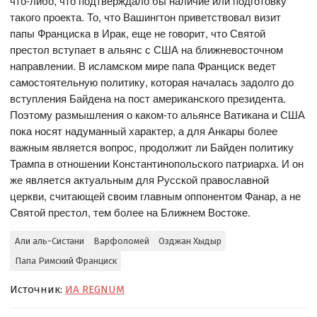
что-либо, что подтверждало бы наличие или подготовку
такого проекта. То, что Вашингтон приветствовал визит
папы Франциска в Ирак, еще не говорит, что Святой
престол вступает в альянс с США на ближневосточном
направлении. В исламском мире папа Франциск ведет
самостоятельную политику, которая началась задолго до
вступления Байдена на пост американского президента.
Поэтому размышления о каком-то альянсе Ватикана и США
пока носят надуманный характер, а для Анкары более
важным является вопрос, продолжит ли Байден политику
Трампа в отношении Константинопольского патриарха. И он
же является актуальным для Русской православной
церкви, считающей своим главным оппонентом Фанар, а не
Святой престол, тем более на Ближнем Востоке.
Али аль-Систани
Варфоломей
Озджан Хыдыр
Папа Римский Франциск
Источник:
ИА REGNUM