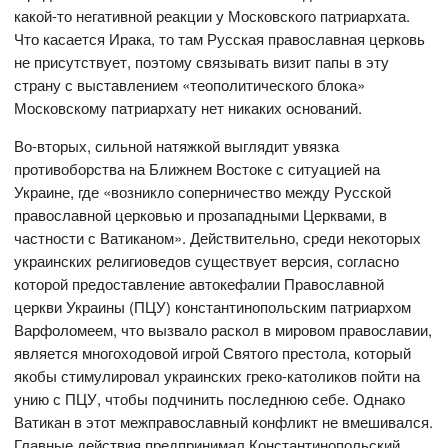
какой-то негативной реакции у Московского патриархата.
Что касается Ирака, то там Русская православная церковь
не присутствует, поэтому связывать визит папы в эту
страну с выставлением «теополитического блока»
Московскому патриархату нет никаких оснований.
Во-вторых, сильной натяжкой выглядит увязка
противоборства на Ближнем Востоке с ситуацией на
Украине, где «возникло соперничество между Русской
православной церковью и прозападными Церквами, в
частности с Ватиканом». Действительно, среди некоторых
украинских религиоведов существует версия, согласно
которой предоставление автокефалии Православной
церкви Украины (ПЦУ) константинопольским патриархом
Варфоломеем, что вызвало раскол в мировом православии,
является многоходовой игрой Святого престола, который
якобы стимулировал украинских греко-католиков пойти на
унию с ПЦУ, чтобы подчинить последнюю себе. Однако
Ватикан в этот межправославный конфликт не вмешивался.
Главные действия предпринимал Константинопольский