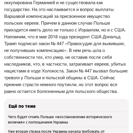
оккупирована Германией и не существовала как
государство. На это наслаивается и вопрос выплаты
Варшавой компенсаций за присвоенное имущество
польских евреев. Причем в данном случае Польше
приходится иметь дело не только с Израилем, но и с США.
Напомним, что в мае 2018 года президент США Дональд
Трамп подписал закон № 447 «Правосудие для выживших,
не получивших компенсацию». В нем речь шла о
собственности тех, кто умер, не оставив после себя
наследников, что, в частности, затрагивает евреев, убитых
нацистами в ходе Холокоста. Закон № 447 вызвал большие
тревоги у Польши и польской общины в США. Сейчас
прежние страсти немного поутихли, но этот вопрос все
равно остается болезненным для польского общества.
Ещё по теме
Чего будет стоить Польше «восстановление исторического
величия» с поглощением Украины
Уже вторая страна после Украины начала требовать от