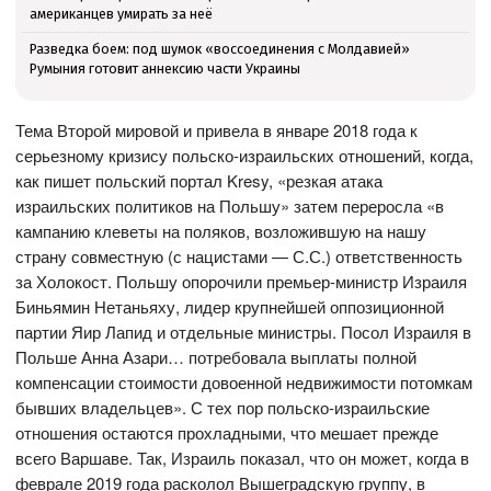
американцев умирать за неё
Разведка боем: под шумок «воссоединения с Молдавией»
Румыния готовит аннексию части Украины
Тема Второй мировой и привела в январе 2018 года к
серьезному кризису польско-израильских отношений, когда,
как пишет польский портал Kresy, «резкая атака
израильских политиков на Польшу» затем переросла «в
кампанию клеветы на поляков, возложившую на нашу
страну совместную (с нацистами — С.С.) ответственность
за Холокост. Польшу опорочили премьер-министр Израиля
Биньямин Нетаньяху, лидер крупнейшей оппозиционной
партии Яир Лапид и отдельные министры. Посол Израиля в
Польше Анна Азари… потребовала выплаты полной
компенсации стоимости довоенной недвижимости потомкам
бывших владельцев». С тех пор польско-израильские
отношения остаются прохладными, что мешает прежде
всего Варшаве. Так, Израиль показал, что он может, когда в
феврале 2019 года расколол Вышеградскую группу, в