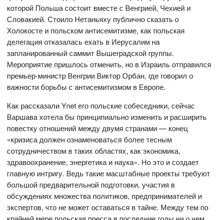
которой Польша состоит вместе с Венгрией, Чехией и
Словакией. Стоило Нетаньяху публично сказать о
Холокосте и польском антисемитизме, как польская
делегация отказалась ехать в Иерусалим на
запланированный саммит Вышеградской группы.
Мероприятие пришлось отменить, но в Израиль отправился
премьер-министр Венгрии Виктор Орбан, где говорил о
важности борьбы с антисемитизмом в Европе.
Как рассказали Ynet его польские собеседники, сейчас
Варшава хотела бы принципиально изменить и расширить
повестку отношений между двумя странами — конец
«кризиса должен ознаменоваться более тесным
сотрудничеством в таких областях, как экономика,
здравоохранение, энергетика и наука». Но это и создает
главную интригу. Ведь такие масштабные проекты требуют
большой предварительной подготовки, участия в
обсуждениях множества политиков, предпринимателей и
экспертов, что не может оставаться в тайне. Между тем по
крайней мере польская пресса в последние годы ни о чем