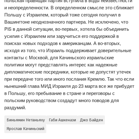
польская правящая партия вступила в воды неизвестности
и неопределенности. В определенном смысле это сближает
Польшу с Израилем, который тоже сегодня получил в
Вашингтоне неоднозначного партнера. Не исключено, что
PiS в данной ситуации, во-первых, хотела бы объединить
усилия с Израилем или заручиться его поддержкой в
поисках новых подходов к американцам. А во-вторых,
исходя из того, что Израиль поддерживает доверительные
контакты с Москвой, для Качиньского израильские
политики могут представлять интерес как надежные
дипломатические посредники, которые не допустят утечек
при передаче того или иного послания Кремлю. Так что если
нынешний глава МИД Израиля до 23 марта все же прибудет
в Польшу, его пребывание в стране и переговоры с
польским руководством создадут много поводов для
раздумий.
Биньямин Нетаньяху
Габи Ашкенази
Джо Байден
Ярослав Качиньский