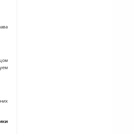
лава
тцом
руем
 них
ики