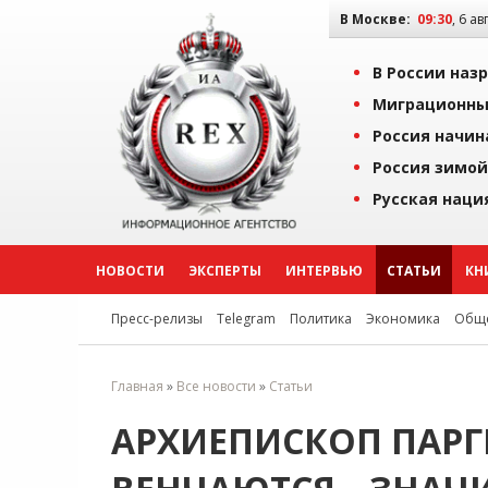
В Москве:
09:30
, 6 ав
В России наз
Миграционны
Россия начин
Россия зимой
Русская наци
НОВОСТИ
ЭКСПЕРТЫ
ИНТЕРВЬЮ
СТАТЬИ
КН
Пресс-релизы
Telegram
Политика
Экономика
Обще
Главная
»
Все новости
»
Статьи
АРХИЕПИСКОП ПАРГ