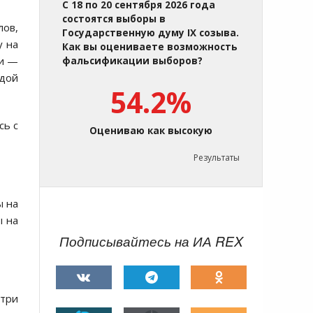
С 18 по 20 сентября 2026 года
состоятся выборы в
лов,
Государственную думу IX созыва.
у на
Как вы оцениваете возможность
ми —
фальсификации выборов?
рдой
54.2%
сь с
Оцениваю как высокую
Результаты
ы на
ы на
Подписывайтесь на ИА REX
 три