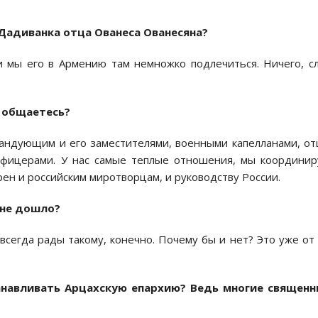
 Дадиванка отца Ованеса Ованесяна?
и мы его в Армению там немножко подлечиться. Ничего, с
 общаетесь?
мандующим и его заместителями, военными капелланами, о
фицерами. У нас самые теплые отношения, мы координи
рен и российским миротворцам, и руководству России.
 не дошло?
всегда рады такому, конечно. Почему бы и нет? Это уже от
танавливать Арцахскую епархию? Ведь многие священн