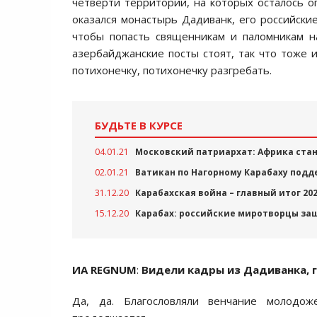
четверти территории, на которых осталось о
оказался монастырь Дадиванк, его российски
чтобы попасть священникам и паломникам н
азербайджанские посты стоят, так что тоже 
потихонечку, потихонечку разгребать.
БУДЬТЕ В КУРСЕ
04.01.21
Московский патриархат: Африка ста
02.01.21
Ватикан по Нагорному Карабаху подд
31.12.20
Карабахская война – главный итог 20
15.12.20
Карабах: российские миротворцы за
ИА REGNUM
:
Видели кадры из Дадиванка, 
Да, да. Благословляли венчание молодо