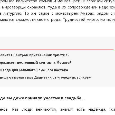
громное количество храмов и монастырей. В сложной ситу
е миротворцы охраняют, туда в их сопровождении надо ех
а литургию. То же самое с монастырем Амарас, рядом с
имеются сложности своего рода. Трудностей много, но их 
новится центром притеснений христиан
ерживает постоянный контакт с Москвой
20 года для Большого Ближнего Востока
щищают монастырь Дадиванк от «голодных волков»
где вы даже приняли участие в свадьбе…
женов. Раз люди венчаются, значит есть надежда, жи