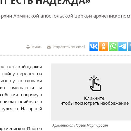
ИТ ЕСТЬ НАДЕЖДА»
архии Армянской апостольской церкви архиепископом
Печать
Отправить по email
постольской церкви
ю войну перенес на
оинству со словами
тво вмешаться и
 события напрямую
 числах ноября его
рнулся в Нагорный
Архиепископ Паргев Мартиросян
архиепископ Паргев