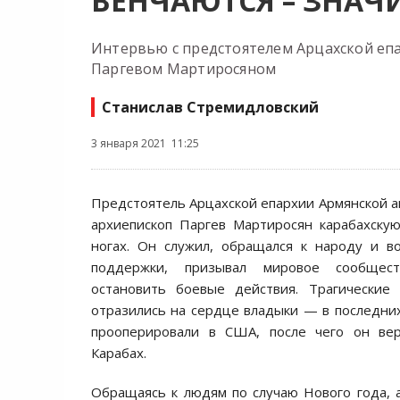
ВЕНЧАЮТСЯ – ЗНАЧ
Интервью с предстоятелем Арцахской еп
Паргевом Мартиросяном
Станислав Стремидловский
3 января 2021 11:25
Предстоятель Арцахской епархии Армянской а
архиепископ Паргев Мартиросян карабахску
ногах. Он служил, обращался к народу и в
поддержки, призывал мировое сообщес
остановить боевые действия. Трагические
отразились на сердце владыки — в последних
прооперировали в США, после чего он ве
Карабах.
Обращаясь к людям по случаю Нового года, 