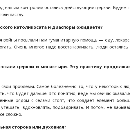
од нашим контролем остались действующие церкви. Будем 
яли паству.
ского католикосата и диаспоры ожидаете?
мя войны посылали нам гуманитарную помощь — еду, лекарс
гать. Очень многое надо восстанавливать, люди остались
зжали церкви и монастыри. Эту практику продолжае
 свои проблемы. Самое болезненно то, что у некоторых л
ть, что будет дальше. Это понятно, ведь мы сейчас оказали
енные рядом с селами стоят, что создает элемент боль
 утешать, вдохновлять, подбадривать. И потом, не забыва
все сложно.
ьная сторона или духовная?