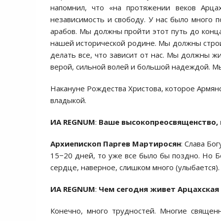
напомнил, что «на протяжении веков Арца
независимость и свободу. У нас было много п
арабов. Мы должны пройти этот путь до конца
нашей исторической родине. Мы должны стр
делать все, что зависит от нас. Мы должны ж
верой, сильной волей и большой надеждой. М
Накануне Рождества Христова, которое Армянс
владыкой.
ИА REGNUM
:
Ваше высокопреосвященство, к
Архиепископ Паргев Мартиросян
: Слава Бо
15−20 дней, то уже все было бы поздно. Но 
сердце, наверное, слишком много (улыбается).
ИА REGNUM
:
Чем сегодня живет Арцахская
Конечно, много трудностей. Многие священ