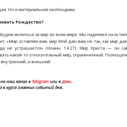
щая. Но и материальная необходима.
дновать Рождество?
 Будем молиться за мир во всем мире. Мы надеемся на исти
т: «Мир оставляю вам, мир Мой даю вам; не так, как мир дае
а не устрашается» (Иоанн, 14:27). Мир Христа — он с
авать какой-то относительный мир, ограниченный. Полноце
 внутренний, и внешний.
на наш канал в
Telegram
или в
Дзен
.
а в курсе главных событий дня.