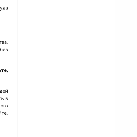
туда
тва,
 без
те,
юдей
сь в
шого
йте,