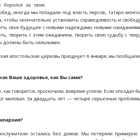
х боролся за свою
обед, иногда мы попадали под власть персов, татаро-монго
, чтобы окончательно установить справедливость и свобод
оить свое будущее с новыми надеждами, новыми ожидания
ить, творить с этим ожиданием, творить свою судьбу с тве
ы должны быть сильными».
кая апостольская церковь празднует 6 января, мы пообщали
ак Ваше здоровье, как Вы сами?
гу, как говорится, проскочили, вовремя успели. Если опоздал б
Бог миловал. За двадцать лет — четыре серьезные проблем
 епархия?
нослужители остались без домов. Мы потеряли примерно