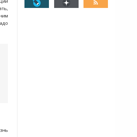
ации
ать,
 ним
надо
знь