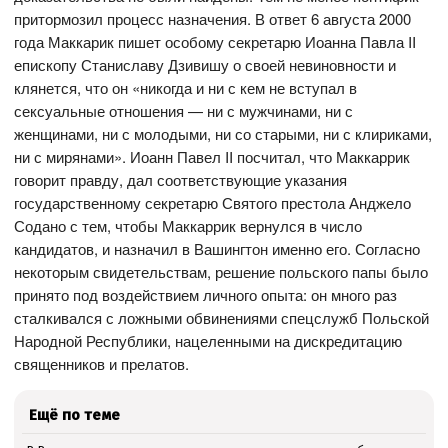
притормозил процесс назначения. В ответ 6 августа 2000
года Маккарик пишет особому секретарю Иоанна Павла II
епископу Станиславу Дзивишу о своей невиновности и
клянется, что он «никогда и ни с кем не вступал в
сексуальные отношения — ни с мужчинами, ни с
женщинами, ни с молодыми, ни со старыми, ни с клириками,
ни с мирянами». Иоанн Павел II посчитал, что Маккаррик
говорит правду, дал соответствующие указания
государственному секретарю Святого престола Анджело
Содано с тем, чтобы Маккаррик вернулся в число
кандидатов, и назначил в Вашингтон именно его. Согласно
некоторым свидетельствам, решение польского папы было
принято под воздействием личного опыта: он много раз
сталкивался с ложными обвинениями спецслужб Польской
Народной Республики, нацеленными на дискредитацию
священников и прелатов.
Ещё по теме