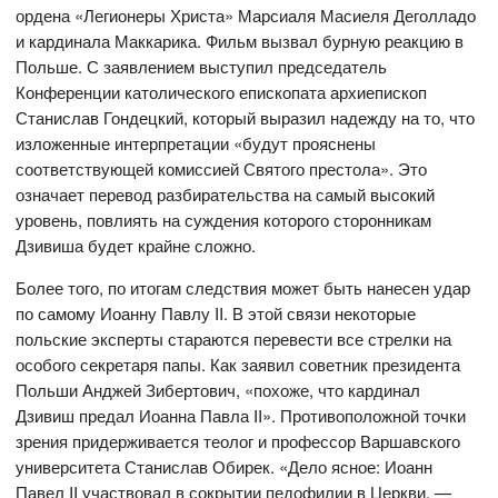
ордена «Легионеры Христа» Марсиаля Масиеля Деголладо
и кардинала Маккарика. Фильм вызвал бурную реакцию в
Польше. С заявлением выступил председатель
Конференции католического епископата архиепископ
Станислав Гондецкий, который выразил надежду на то, что
изложенные интерпретации «будут прояснены
соответствующей комиссией Святого престола». Это
означает перевод разбирательства на самый высокий
уровень, повлиять на суждения которого сторонникам
Дзивиша будет крайне сложно.
Более того, по итогам следствия может быть нанесен удар
по самому Иоанну Павлу II. В этой связи некоторые
польские эксперты стараются перевести все стрелки на
особого секретаря папы. Как заявил советник президента
Польши Анджей Зибертович, «похоже, что кардинал
Дзивиш предал Иоанна Павла II». Противоположной точки
зрения придерживается теолог и профессор Варшавского
университета Станислав Обирек. «Дело ясное: Иоанн
Павел II участвовал в сокрытии педофилии в Церкви, —