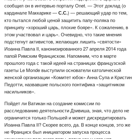
сообщил он в интервью порталу Onet. — Этот доклад (о
кардинале Маккарике —
С.С.
) — решающий удар по тем,
кто пытался любой ценой защитить папу-поляка по
принципу «хороший царь, плохие бояре». К сожалению, в
этом участвовал и царь». Очевидно, что такие мнения
подстегнут активистов, желающих лишить «святости»
Иоанна Павла II, канонизированного 27 апреля 2014 года
папой Римским Франциском. Напомним, что в марте
прошлого года с такой идеей на страницах французской
газеты Le Monde выступили основатели католической
женской организации «Комитет юбок» Анна Супа и Кристин
Педотти, назвавшие польского понтифика «защитником
насильников».
Пойдет ли Ватикан на создание комиссии по
расследованию деятельности Дзивиша, зная, что дело не
ограничится только Польшей и может дискредитировать
Иоанна Павла II? Скорее всего, да. В конце концов, это же
не Франциск был инициатором запуска процесса
канонизации польского папы, равно как у него нет