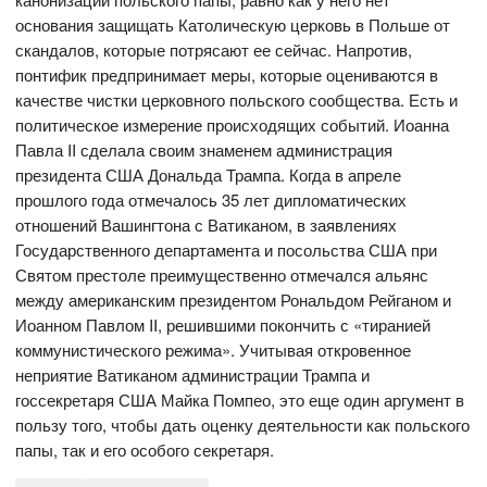
основания защищать Католическую церковь в Польше от
скандалов, которые потрясают ее сейчас. Напротив,
понтифик предпринимает меры, которые оцениваются в
качестве чистки церковного польского сообщества. Есть и
политическое измерение происходящих событий. Иоанна
Павла II сделала своим знаменем администрация
президента США Дональда Трампа. Когда в апреле
прошлого года отмечалось 35 лет дипломатических
отношений Вашингтона с Ватиканом, в заявлениях
Государственного департамента и посольства США при
Святом престоле преимущественно отмечался альянс
между американским президентом Рональдом Рейганом и
Иоанном Павлом II, решившими покончить с «тиранией
коммунистического режима». Учитывая откровенное
неприятие Ватиканом администрации Трампа и
госсекретаря США Майка Помпео, это еще один аргумент в
пользу того, чтобы дать оценку деятельности как польского
папы, так и его особого секретаря.