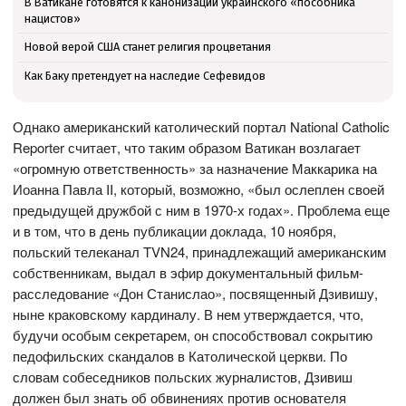
В Ватикане готовятся к канонизации украинского «пособника
нацистов»
Новой верой США станет религия процветания
Как Баку претендует на наследие Сефевидов
Однако американский католический портал National Catholic
Reporter считает, что таким образом Ватикан возлагает
«огромную ответственность» за назначение Маккарика на
Иоанна Павла II, который, возможно, «был ослеплен своей
предыдущей дружбой с ним в 1970-х годах». Проблема еще
и в том, что в день публикации доклада, 10 ноября,
польский телеканал TVN24, принадлежащий американским
собственникам, выдал в эфир документальный фильм-
расследование «Дон Станислао», посвященный Дзивишу,
ныне краковскому кардиналу. В нем утверждается, что,
будучи особым секретарем, он способствовал сокрытию
педофильских скандалов в Католической церкви. По
словам собеседников польских журналистов, Дзивиш
должен был знать об обвинениях против основателя