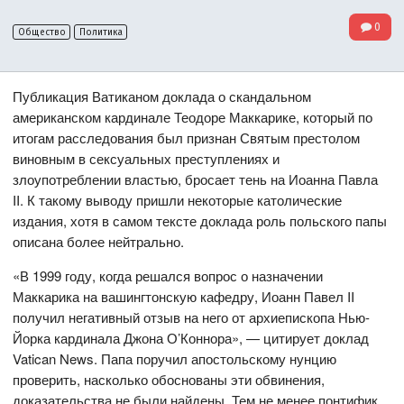
0
Общество
Политика
Публикация Ватиканом доклада о скандальном
американском кардинале Теодоре Маккарике, который по
итогам расследования был признан Святым престолом
виновным в сексуальных преступлениях и
злоупотреблении властью, бросает тень на Иоанна Павла
II. К такому выводу пришли некоторые католические
издания, хотя в самом тексте доклада роль польского папы
описана более нейтрально.
«В 1999 году, когда решался вопрос о назначении
Маккарика на вашингтонскую кафедру, Иоанн Павел II
получил негативный отзыв на него от архиепископа Нью-
Йорка кардинала Джона О’Коннора», — цитирует доклад
Vatican News. Папа поручил апостольскому нунцию
проверить, насколько обоснованы эти обвинения,
доказательства не были найдены. Тем не менее понтифик