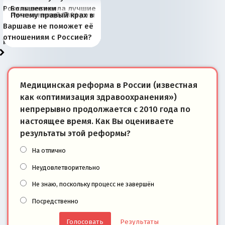
Россия потеряла лучшие
Большевики
Киевская марионетка
В России назрели
Миграционный пожар
Россия начинает
Россия зимой 1904
Русская нация вчера и
Почему правый крах в
рыбопромысловые
отличаются от «Яблока»
Запада рассказала о
перемены: 15 шагов к
Европы
сбрасывать балласт
года: первые уступки во
сегодня
Варшаве не поможет её
районы Баренцева
тем, что они -
«переобувании» хозяев
суверенной экономике
Анкориджа
внутренней политике
отношениям с Россией?
моря
победители
Медицинская реформа в России (известная
как «оптимизация здравоохранения»)
непрерывно продолжается с 2010 года по
настоящее время. Как Вы оцениваете
результаты этой реформы?
На отлично
Неудовлетворительно
Не знаю, поскольку процесс не завершён
Посредственно
Результаты