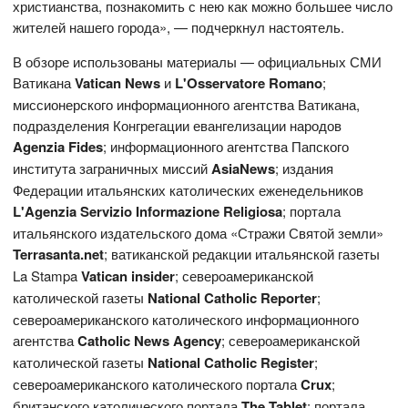
христианства, познакомить с нею как можно большее число
жителей нашего города», — подчеркнул настоятель.
В обзоре использованы материалы — официальных СМИ
Ватикана
Vatican News
и
L'Osservatore Romano
;
миссионерского информационного агентства Ватикана,
подразделения Конгрегации евангелизации народов
Agenzia Fides
; информационного агентства Папского
института заграничных миссий
AsiaNews
; издания
Федерации итальянских католических еженедельников
L'Agenzia Servizio Informazione Religiosa
; портала
итальянского издательского дома «Стражи Святой земли»
Terrasanta.net
; ватиканской редакции итальянской газеты
La Stampa
Vatican
insider
; североамериканской
католической газеты
National Catholic Reporter
;
североамериканского католического информационного
агентства
Catholic News Agency
; североамериканской
католической газеты
National
Catholic
Register
;
североамериканского католического портала
Crux
;
британского католического портала
The
Tablet
; портала