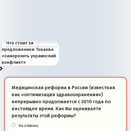
Что стоит за
В России назрели
Миграционный пожар
Россия начинает
Россия зимой 1904
Русская нация вчера и
Почему правый крах в
Место Науру / Науэро в
У сионистского проекта
предложением Токаева
перемены: 15 шагов к
Европы
сбрасывать балласт
года: первые уступки во
сегодня
Варшаве не поможет её
современной истории
появилось украинское
«заморозить украинский
суверенной экономике
Анкориджа
внутренней политике
отношениям с Россией?
Южной Осетии
измерение
конфликт»
Медицинская реформа в России (известная
как «оптимизация здравоохранения»)
непрерывно продолжается с 2010 года по
настоящее время. Как Вы оцениваете
результаты этой реформы?
На отлично