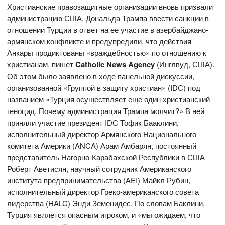
Христианские правозащитные организации вновь призвали
администрацию США, Дональда Трампа ввести санкции в
отношении Турции в ответ на ее участие в азербайджано-
армянском конфликте и предупредили, что действия
Анкары продиктованы «враждебностью» по отношению к
христианам, пишет
Catholic
News
Agency
(Инглвуд, США).
Об этом было заявлено в ходе панельной дискуссии,
организованной «Группой в защиту христиан» (IDC) под
названием «Турция осуществляет еще один христианский
геноцид. Почему администрация Трампа молчит?» В ней
приняли участие президент IDC Тофик Бааклини,
исполнительный директор Армянского Национального
комитета Америки (ANCA) Арам Амбарян, постоянный
представитель Нагорно-Карабахской Республики в США
Роберт Аветисян, научный сотрудник Американского
института предпринимательства (AEI) Майкл Рубин,
исполнительный директор Греко-американского совета
лидерства (HALC) Энди Земенидес. По словам Баклини,
Турция является опасным игроком, и «мы ожидаем, что