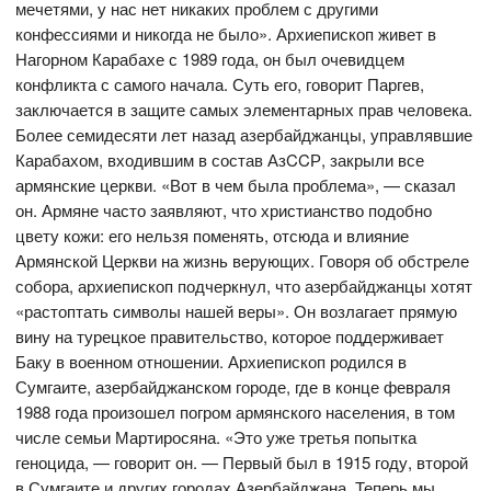
мечетями, у нас нет никаких проблем с другими
конфессиями и никогда не было». Архиепископ живет в
Нагорном Карабахе с 1989 года, он был очевидцем
конфликта с самого начала. Суть его, говорит Паргев,
заключается в защите самых элементарных прав человека.
Более семидесяти лет назад азербайджанцы, управлявшие
Карабахом, входившим в состав АзCCР, закрыли все
армянские церкви. «Вот в чем была проблема», — сказал
он. Армяне часто заявляют, что христианство подобно
цвету кожи: его нельзя поменять, отсюда и влияние
Армянской Церкви на жизнь верующих. Говоря об обстреле
собора, архиепископ подчеркнул, что азербайджанцы хотят
«растоптать символы нашей веры». Он возлагает прямую
вину на турецкое правительство, которое поддерживает
Баку в военном отношении. Архиепископ родился в
Сумгаите, азербайджанском городе, где в конце февраля
1988 года произошел погром армянского населения, в том
числе семьи Мартиросяна. «Это уже третья попытка
геноцида, — говорит он. — Первый был в 1915 году, второй
в Сумгаите и других городах Азербайджана. Теперь мы