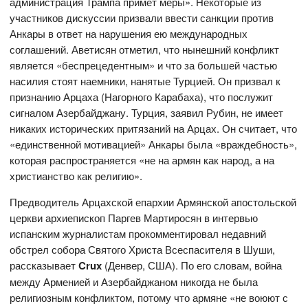
администрация Трампа примет меры». Некоторые из
участников дискуссии призвали ввести санкции против
Анкары в ответ на нарушения ею международных
соглашений. Аветисян отметил, что нынешний конфликт
является «беспрецедентным» и что за большей частью
насилия стоят наемники, нанятые Турцией. Он призвал к
признанию Арцаха (Нагорного Карабаха), что послужит
сигналом Азербайджану. Турция, заявил Рубин, не имеет
никаких исторических притязаний на Арцах. Он считает, что
«единственной мотивацией» Анкары была «враждебность»,
которая распространяется «не на армян как народ, а на
христианство как религию».
Предводитель Арцахской епархии Армянской апостольской
церкви архиепископ Паргев Мартиросян в интервью
испанским журналистам прокомментировал недавний
обстрел собора Святого Христа Всеспасителя в Шуши,
рассказывает
Crux
(Денвер, США). По его словам, война
между Арменией и Азербайджаном никогда не была
религиозным конфликтом, потому что армяне «не воюют с