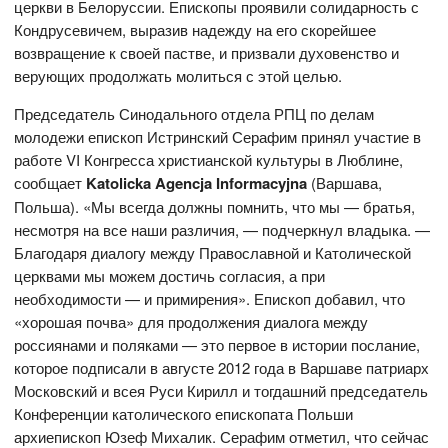
церкви в Белоруссии. Епископы проявили солидарность с
Кондрусевичем, выразив надежду на его скорейшее
возвращение к своей пастве, и призвали духовенство и
верующих продолжать молиться с этой целью.
Председатель Синодального отдела РПЦ по делам
молодежи епископ Истринский Серафим принял участие в
работе VI Конгресса христианской культуры в Люблине,
сообщает
Katolicka Agencja Informacyjna
(Варшава,
Польша). «Мы всегда должны помнить, что мы — братья,
несмотря на все наши различия, — подчеркнул владыка. —
Благодаря диалогу между Православной и Католической
церквами мы можем достичь согласия, а при
необходимости — и примирения». Епископ добавил, что
«хорошая почва» для продолжения диалога между
россиянами и поляками — это первое в истории послание,
которое подписали в августе 2012 года в Варшаве патриарх
Московский и всея Руси Кирилл и тогдашний председатель
Конференции католического епископата Польши
архиепископ Юзеф Михалик. Серафим отметил, что сейчас