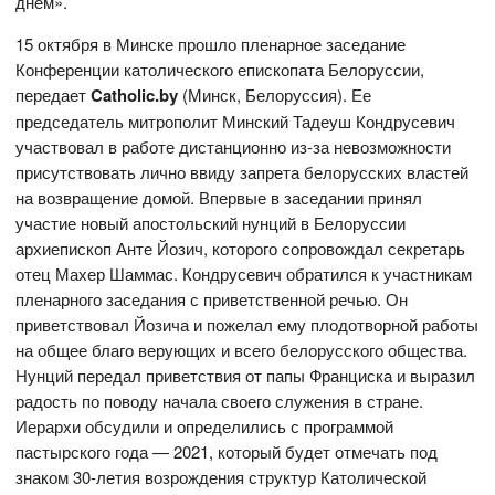
днем».
15 октября в Минске прошло пленарное заседание
Конференции католического епископата Белоруссии,
передает
Catholic.by
(Минск, Белоруссия). Ее
председатель митрополит Минский Тадеуш Кондрусевич
участвовал в работе дистанционно из-за невозможности
присутствовать лично ввиду запрета белорусских властей
на возвращение домой. Впервые в заседании принял
участие новый апостольский нунций в Белоруссии
архиепископ Анте Йозич, которого сопровождал секретарь
отец Махер Шаммас. Кондрусевич обратился к участникам
пленарного заседания с приветственной речью. Он
приветствовал Йозича и пожелал ему плодотворной работы
на общее благо верующих и всего белорусского общества.
Нунций передал приветствия от папы Франциска и выразил
радость по поводу начала своего служения в стране.
Иерархи обсудили и определились с программой
пастырского года — 2021, который будет отмечать под
знаком 30-летия возрождения структур Католической