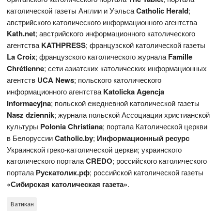
католической газеты Англии и Уэльса
Catholic Herald
;
австрийского католического информационного агентства
Kath.net
; австрийского информационного католического
агентства
KATHPRESS
; французской католической газеты
L
a Croix
; французского католического журнала
Famille
Chrétienne
; сети азиатских католических информационных
агентств
UCA News
; польского католического
информационного агентства
Katolicka Agencja
Informacyjna
; польской ежедневной католической газеты
Nasz dziennik
; журнала польской Ассоциации христианской
культуры
Polonia Christiana
; портала Католической церкви
в Белоруссии
Catholic.by
;
Информационный ресурс
Украинской греко-католической церкви; украинского
католического портала
CREDO
; российского католического
портала
Рускатолик.рф
; российской католической газеты
«Сибирская католическая газета»
.
Ватикан