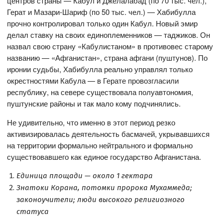
центров страны — Кабул и Джелалабад (по 70 тыс. чел.),
Герат и Мазари-Шариф (по 50 тыс. чел.) — Хабибулла
прочно контролировал только один Кабул. Новый эмир
делал ставку на своих единоплеменников — таджиков. Он
назвал свою страну «Кабулистаном» в противовес старому
названию — «Афганистан», страна афгани (пуштунов). По
иронии судьбы, Хабибулла реально управлял только
окрестностями Кабула — в Герате провозгласили
республику, на севере существовала полуавтономия,
пуштунские районы и так мало кому подчинялись.
Не удивительно, что именно в этот период резко
активизировалась деятельность басмачей, укрывавшихся
на территории формально нейтрального и формально
существовавшего как единое государство Афганистана.
Единица площади — около 1 гектара
Знатоки Корана, потомки пророка Мухаммеда;
законоучители; люди высокого религиозного
статуса