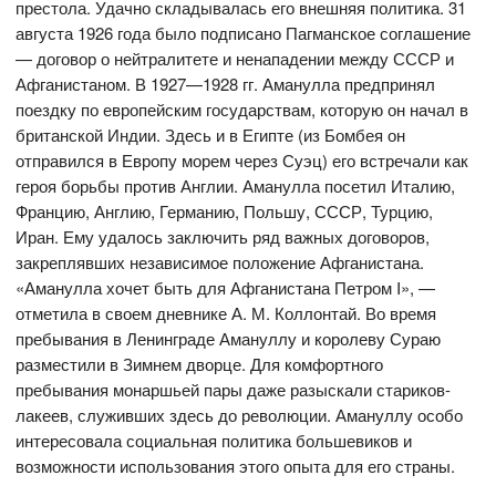
престола. Удачно складывалась его внешняя политика. 31
августа 1926 года было подписано Пагманское соглашение
— договор о нейтралитете и ненападении между СССР и
Афганистаном. В 1927—1928 гг. Аманулла предпринял
поездку по европейским государствам, которую он начал в
британской Индии. Здесь и в Египте (из Бомбея он
отправился в Европу морем через Суэц) его встречали как
героя борьбы против Англии. Аманулла посетил Италию,
Францию, Англию, Германию, Польшу, СССР, Турцию,
Иран. Ему удалось заключить ряд важных договоров,
закреплявших независимое положение Афганистана.
«Аманулла хочет быть для Афганистана Петром I», —
отметила в своем дневнике А. М. Коллонтай. Во время
пребывания в Ленинграде Амануллу и королеву Сураю
разместили в Зимнем дворце. Для комфортного
пребывания монаршьей пары даже разыскали стариков-
лакеев, служивших здесь до революции. Амануллу особо
интересовала социальная политика большевиков и
возможности использования этого опыта для его страны.