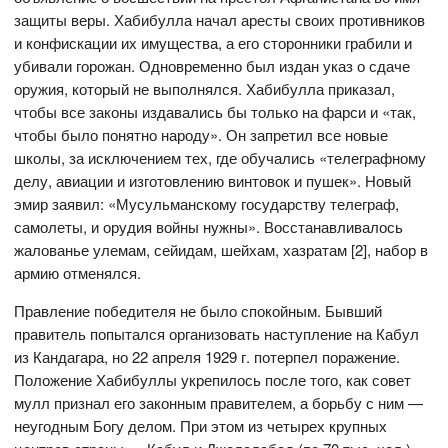
защиты веры. Хабибулла начал аресты своих противников
и конфискации их имущества, а его сторонники грабили и
убивали горожан. Одновременно был издан указ о сдаче
оружия, который не выполнялся. Хабибулла приказал,
чтобы все законы издавались бы только на фарси и «так,
чтобы было понятно народу». Он запретил все новые
школы, за исключением тех, где обучались «телеграфному
делу, авиации и изготовлению винтовок и пушек». Новый
эмир заявил: «Мусульманскому государству телеграф,
самолеты, и орудия войны нужны». Восстанавливалось
жалованье улемам, сейидам, шейхам, хазратам [2], набор в
армию отменялся.
Правление победителя не было спокойным. Бывший
правитель попытался организовать наступление на Кабул
из Кандагара, но 22 апреля 1929 г. потерпел поражение.
Положение Хабибуллы укрепилось после того, как совет
мулл признал его законным правителем, а борьбу с ним —
неугодным Богу делом. При этом из четырех крупных