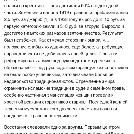
налоги на крестьян — они достигали 50% его доходной
части. Земельный налог в 1919 г. равнялся приблизительно
2,5 руб. за джериб [1], а в 1928 году вырос до 8−10 руб. за
первую категорию земли и 5−8 руб. за вторую. Выросло и
достигло гигантских размахов взяточничество. Результат
был неизбежен. Как отмечал сторонник эмира, «…
положение слабых ухудшилось еще более, а требующие
справедливости не добивались своей цели». Попытки
реформировать армию под руководством турецких, а
образование — под руководством французских советников
не были особо успешными, зато вызывали большое
недовольство традиционалистов. Стремление эмира
ограничить исламские традиции в суде и семейном праве,
особенно частичная эмансипация женщин привели к
яростной реакции сторонников старины. Последней каплей
терпения мусульманского духовенства стали попытки
введения в стране веротерпимости.
Восстания следовали одно за другим. Первым центром
открытого недовольства стала провинция Хост, в 65 км от