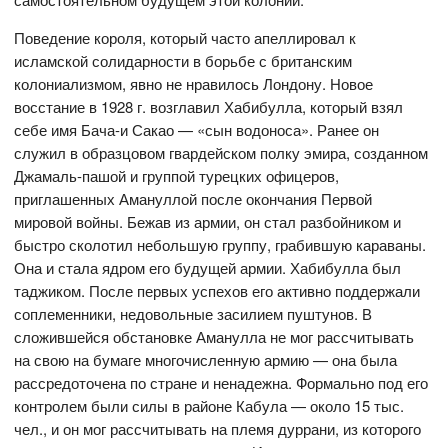
Поведение короля, который часто апеллировал к
исламской солидарности в борьбе с британским
колониализмом, явно не нравилось Лондону. Новое
восстание в 1928 г. возглавил Хабибулла, который взял
себе имя Бача-и Сакао — «сын водоноса». Ранее он
служил в образцовом гвардейском полку эмира, созданном
Джамаль-пашой и группой турецких офицеров,
приглашенных Амануллой после окончания Первой
мировой войны. Бежав из армии, он стал разбойником и
быстро сколотил небольшую группу, грабившую караваны.
Она и стала ядром его будущей армии. Хабибулла был
таджиком. После первых успехов его активно поддержали
соплеменники, недовольные засилием пуштунов. В
сложившейся обстановке Аманулла не мог рассчитывать
на свою на бумаге многочисленную армию — она была
рассредоточена по стране и ненадежна. Формально под его
контролем были силы в районе Кабула — около 15 тыс.
чел., и он мог рассчитывать на племя дуррани, из которого