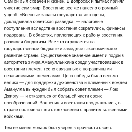
Сам он был схвачен и казнен. В допросах и пытках принял
участие сам эмир. Восстание все же нанесло огромный
ущерб. «Военные запасы государства истощены, —
докладывала советская разведка, — налоговые
поступления вследствие восстания сократились, финансы
подорваны. В областях, прилегающих к району восстания,
развился бандитизм. Все это отражается на
государственном бюджете и замедляет экономическое
развитие страны. Существенное значение имеет и подрыв
авторитета эмира Амануллы-хана среди участвовавших в
восстании племен, тесно связанных с пограничными
независимыми племенами». Цена победы была весьма
велика — для поддержки духовенства и племенных вождей
Аманулла вынужден был собрать совет племен — Лою
Джиргу — и отказаться от большей части своих
преобразований. Волнения и восстания продолжались, в
стране постоянно шли столкновения с правительственными
войсками.
Тем не менее монарх был уверен в прочности своего