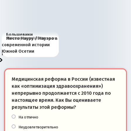
Большевики
Киевская марионетка
В России назрели
Миграционный пожар
Россия начинает
Россия зимой 1904
Русская нация вчера и
Почему правый крах в
Место Науру / Науэро в
отличаются от «Яблока»
Запада рассказала о
перемены: 15 шагов к
Европы
сбрасывать балласт
года: первые уступки во
сегодня
Варшаве не поможет её
современной истории
тем, что они -
«переобувании» хозяев
суверенной экономике
Анкориджа
внутренней политике
отношениям с Россией?
Южной Осетии
победители
Медицинская реформа в России (известная
как «оптимизация здравоохранения»)
непрерывно продолжается с 2010 года по
настоящее время. Как Вы оцениваете
результаты этой реформы?
На отлично
Неудовлетворительно