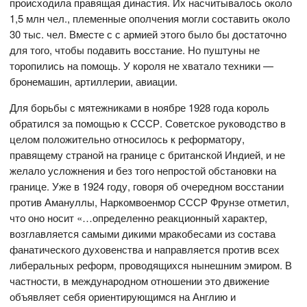
происходила правящая династия. Их насчитывалось около
1,5 млн чел., племенные ополчения могли составить около
30 тыс. чел. Вместе с с армией этого было бы достаточно
для того, чтобы подавить восстание. Но пуштуны не
торопились на помощь. У короля не хватало техники —
бронемашин, артиллерии, авиации.
Для борьбы с мятежниками в ноябре 1928 года король
обратился за помощью к СССР. Советское руководство в
целом положительно относилось к реформатору,
правящему страной на границе с британской Индией, и не
желало усложнения и без того непростой обстановки на
границе. Уже в 1924 году, говоря об очередном восстании
против Амануллы, Наркомвоенмор СССР Фрунзе отметил,
что оно носит «…определенно реакционный характер,
возглавляется самыми дикими мракобесами из состава
фанатического духовенства и направляется против всех
либеральных реформ, проводящихся нынешним эмиром. В
частности, в международном отношении это движение
объявляет себя ориентирующимся на Англию и