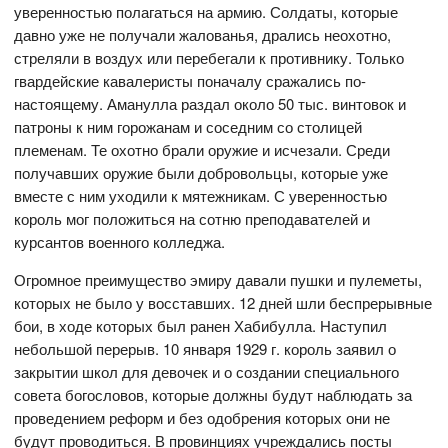
уверенностью полагаться на армию. Солдаты, которые
давно уже не получали жалованья, дрались неохотно,
стреляли в воздух или перебегали к противнику. Только
гвардейские кавалеристы поначалу сражались по-
настоящему. Аманулла раздал около 50 тыс. винтовок и
патроны к ним горожанам и соседним со столицей
племенам. Те охотно брали оружие и исчезали. Среди
получавших оружие были добровольцы, которые уже
вместе с ним уходили к мятежникам. С уверенностью
король мог положиться на сотню преподавателей и
курсантов военного колледжа.
Огромное преимущество эмиру давали пушки и пулеметы,
которых не было у восставших. 12 дней шли беспрерывные
бои, в ходе которых был ранен Хабибулла. Наступил
небольшой перерыв. 10 января 1929 г. король заявил о
закрытии школ для девочек и о создании специального
совета богословов, которые должны будут наблюдать за
проведением реформ и без одобрения которых они не
будут проводиться. В провинциях учреждались посты