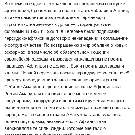
Во время поездки были заключены соглашения о покупке
артиллерии, бронемашин и военных автомобилей в Англии,
а также самолетов и автомобилей в Германии, о
строительстве железных дорог — с французскими
фирмами. В 1927 и 1928 гг. в Тегеране были подписаны
персидско-афганские договор о ненападении и соглашение
о сотрудничестве. По возвращению эмир объявил о новых
реформах, в том числе об обязательном ношении
европейской одежды и разрешении женщинам не носить
паранджу. Афганцы не должны были носить шальвары и
чалмы. Первой перестала носить паранджу королева, но её
примеру последовали только несколько аристократок).
Себя же Аманулла провозгласил королем Афганистана.
Режим Амануллы становился все менее и менее
популярным, а коррупция и непотизм окружения монарха
были дополнительными источниками раздражения простого
народа. Но вне своей страны Аманулла становился все
более популярным, независимость Афганистана
вдохновляла те силы Индии, которые мечтали о
самостоятельном будущем этой колонии.