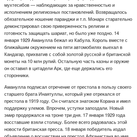
мухтесибов — наблюдающих за нравственностью и
исполнением религиозных постановлений. Возвращалось
обязательное ношение паранджи и т.п. Монарх старательно
демонстрировал свою приверженность религии и
готовность защищать шариат, но было уже поздно. 14
января 1929 Аманулла бежал из Кабула. Король вместе с
ближайшим окружением на пяти автомобилях выехал в
Кандагар, прихватив с собой золотой русской и британской
монеты на 10 млн рупий. Остальную часть казны и оружие
он оставил в цитадели Арк, где еще держались его
сторонники.
Аманулла подписал отречение от престола в пользу своего
старшего брата Инаятуллы, который уже отрекался от
престола в 1919 году. Он считался знатоком Корана и имел
поддержку улемов. Впрочем, уступки запоздали. Новый
эмир продержался на троне три дня. 17 января 1929 года
восставшие взяли столицу. Более всего радовалась этой
новости британская пресса. 18 января победитель издал
объявление о восшествии на престол Афганистана во имя