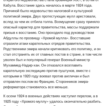
Кабула. Восстание здесь началось в марте 1924 года.
Причиной было недовольство налоговой и культурной
политикой эмира. Двух протестующих мулл арестовали,
вслед за чем их отбила толпа. Возмущение сразу приняло
опасный характер для правительства, массы поддержали
призыв к восстанию. Оно проходило под руководством
Абдуллы по прозвищу «Хромой мулла». Восставшие
отразили атаки карательных отрядов правительства.
Родственники эмира начали критиковать его политику, и он
стал отстранять их от главных постов в стране, в том числе
уволен был и популярный генерал Военный министр
Мухаммед-Надир-хан. Он отказался возглавить
карательную экспедицию против пуштунов, вместе с
которыми в 1920 году воевал против англичан и был
отправлен послом во Францию. Сторонников эмира-
реформатора становилось все меньше.
К осени 1924 в военных действиях наступил перелом, а в
1925 году «Хромого муллу» удалось окончательно разбить.