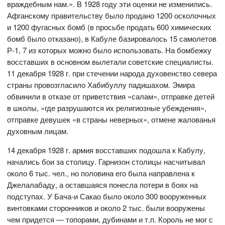
враждебным нам.». В 1928 году эти оценки не изменились.
Афганскому правительству было продано 1200 осколочных
и 1200 фугасных бомб (в просьбе продать 600 химических
бомб было отказано), в Кабуле базировалось 15 самолетов
Р-1, 7 из которых можно было использовать. На бомбежку
восставших в основном вылетали советские специалисты.
11 декабря 1928 г. при стечении народа духовенство севера
страны провозгласило Хабибуллу падишахом. Эмира
обвинили в отказе от приветствия «салам», отправке детей
в школы, «где разрушаются их религиозные убеждения»,
отправке девушек «в страны неверных», отмене жалованья
духовным лицам.
14 декабря 1928 г. армия восставших подошла к Кабулу,
начались бои за столицу. Гарнизон столицы насчитывал
около 6 тыс. чел., но половина его была направлена к
Джелалабаду, а оставшаяся понесла потери в боях на
подступах. У Бача-и Сакао было около 300 вооруженных
винтовками сторонников и около 2 тыс. были вооружены
чем придется — топорами, дубинами и т.п. Король не мог с