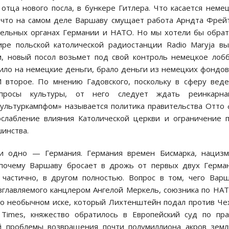
тца нового посла, в бункере Гитлера. Что касается неме
 что на самом деле Варшаву смущает работа Арндта Фрей
ельных органах Германии и НАТО. Но мы хотели бы обра
ре польской католической радиостанции Radio Maryja в
м, новый посол возьмет под свой контроль немецкое лоб
ило на немецкие деньги, брало деньги из немецких фондов
И второе. По мнению Гадовского, поскольку в сферу вед
опросы культуры, от него следует ждать реинкарна
культуркампфом» называется политика правительства Отто
ослабление влияния Католической церкви и ограничение 
инства.
и одно — Германия. Германия времен Бисмарка, нацизм
почему Варшаву бросает в дрожь от первых двух Герма
частично, в другом полностью. Вопрос в том, чего Вар
озглавляемого канцлером Ангелой Меркель, союзника по НА
 о необычном иске, который Лихтенштейн подал против Че
l Times, княжество обратилось в Европейский суд по пр
й проблемы возвращения почти полумиллиона акров зем