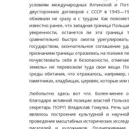
условиям международных Ялтинской и Пот
двусторонних договоров с СССР в 1945—195
обживали не сразу и с трудом. Как поясняет
известно ранее, что западная граница Польши
уверенности, останется ли эта граница 
сравнительно быстро смогла урегулирова
государством, окончательное соглашение уд
признанием границы отразились на психике п
почувствовать себя в безопасности, отмеч
земель» не перевозили туда свои вещи. По
среды обитания, что отражалось, например,
памятниках, кладбищах, церквях, которые или 
Любопытно здесь вот что. Более-менее 
благодаря активной позиции властей Польск
секретарь ПОРП Владислав Гомулка. Речь шл
являлось построение культурной и научно
проведение масштабных исторических исследо
писателей и художников. Подчеркивание