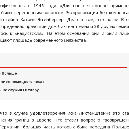
нфискованы в 1945 году. «Для нас незаконное примене
о были нерешенным вопросом. Экспроприация без компенс
штейна Катрин Эггенбергер. Дело в том, что после Вт
определило правящий дом Лихтенштейна и 38 других семей
алось к «нацистским». На этом основании они и были ли
вышают площадь современного княжества.
в Польше
ением немецкого посла
ьше служил Гитлеру
что в случае удовлетворения иска Лихтенштейна это ст
ения границ в Европе. Что ставит вопрос о «возвраще
Германии, большая часть которых была передана Польше