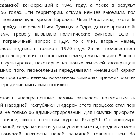
сдамской конференций в 1945 году, а также в результ
6 годах. Эти территории, откуда немцев выселили, по
 польский культуролог Каролина Чвек-Рогальская, «хотя 
 пройдет по рекам Ныса-Лужицка и Одра, долгое время не 
там». Тревогу вызывали политические факторы. Если 
ть пограничный вопрос с ГДР, то с ФРГ, вторым немец
алось подписать только в 1970 году. 25 лет неизвестнос
ереселенцев и их отношении к немецкому наследию. В попы
ает культуролог, некоторые из новых жителей «возвраще
мимо того, переселенцы переделывали «немецкий харак
 на пространственных визуальных символах прежних хозя
переделывались, или сносились.
освоить «возвращенные земли» оказалось возможным л
ой Народной Республики. Лидером этого процесса стал пе
а не только об администрировании. Для Гомулки приорит
й жизни, пишет польский журнал Przegl?d. Он иницииро
ваний, создавал институты и университеты, продвигал мес
 Гомулкой важности новой западной границы тем бо