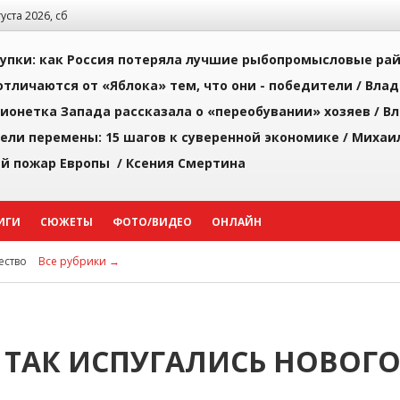
густа 2026, сб
упки: как Россия потеряла лучшие рыбопромысловые ра
тличаются от «Яблока» тем, что они - победители /
Влад
ионетка Запада рассказала о «переобувании» хозяев /
Вл
рели перемены: 15 шагов к суверенной экономике /
Михаи
й пожар Европы /
Ксения Смертина
ИГИ
СЮЖЕТЫ
ФОТО/ВИДЕО
ОНЛАЙН
ство
Все рубрики →
 ТАК ИСПУГАЛИСЬ НОВОГ