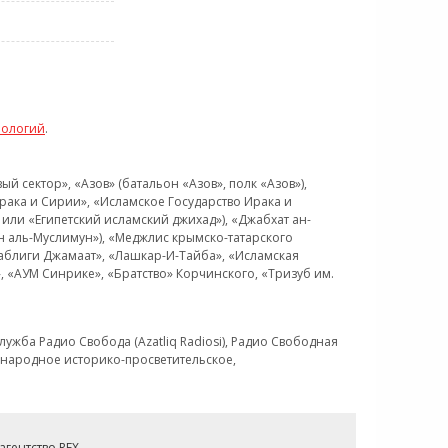
нологий
.
 сектор», «Азов» (батальон «Азов», полк «Азов»),
рака и Сирии», «Исламское Государство Ирака и
или «Египетский исламский джихад»), «Джабхат ан-
н аль-Муслимун»), «Меджлис крымско-татарского
Таблиги Джамаат», «Лашкар-И-Тайба», «Исламская
 «АУМ Синрике», «Братство» Корчинского, «Тризуб им.
ужба Радио Свобода (Azatliq Radiosi), Радио Свободная
ждународное историко-просветительское,
гентство REX