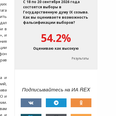
С 18 по 20 сентября 2026 года
цких
состоятся выборы в
тага
Государственную думу IX созыва.
тить
Как вы оцениваете возможность
ыдал
фальсификации выборов?
би в
54.2%
», и
ения
ции
Оцениваю как высокую
 фон
Результаты
прав
а и
ний,
Подписывайтесь на ИА REX
шава
ТО и
хии.
авам
ли и