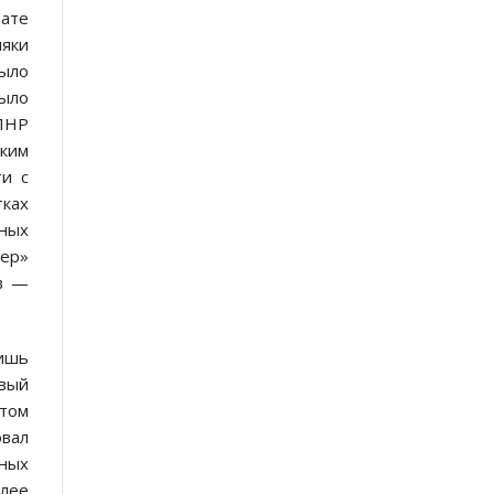
ате
ляки
было
было
ПНР
ким
ти с
тках
нных
тер»
ев —
ишь
рвый
етом
вал
тных
лее