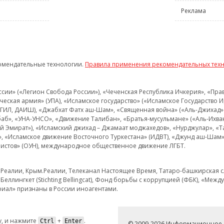
Реклама
омендательные технологии.
Правила применения рекомендательных тех
и» («Легион Свобода России»), «Чеченская Республика Ичкерия», «Правый
еская армия» (УПА), «Исламское государство» («Исламское Государство И
 ИГИЛ, ДАИШ), «Джабхат Фатх аш-Шам», «Священная война» («Аль-Джихад» 
аб», «УНА-УНСО», «Движение Талибан», «Братья-мусульмане» («Аль-Ихва
кий Эмират»), «Исламский джихад – Джамаат моджахедов», «Нурджулар», «
», «Исламское движение Восточного Туркестана» (ИДВТ), «Джунд аш-Шам»,
истов» (ОУН), международное общественное движение ЛГБТ.
з.Реалии, Крым.Реалии, Телеканал Настоящее Время, Татаро-башкирская сл
Беллингкет (Stichting Bellingcat), Фонд борьбы с коррупцией (ФБК), «Ме
иал» признаны в России иноагентами.
, и нажмите
+
.
Ctrl
Enter
© 2009-2026 Информационное а