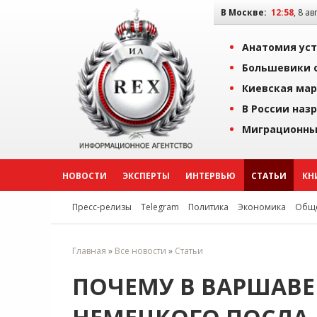
В Москве:
12:58
, 8 ав
Анатомия уст
Большевики о
Киевская мар
В России наз
Миграционны
НОВОСТИ
ЭКСПЕРТЫ
ИНТЕРВЬЮ
СТАТЬИ
КН
Пресс-релизы
Telegram
Политика
Экономика
Обще
Главная
»
Все новости
»
Статьи
ПОЧЕМУ В ВАРШАВЕ