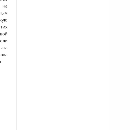
я на
ным
кую
этих
овой
тели
сына
шава
.