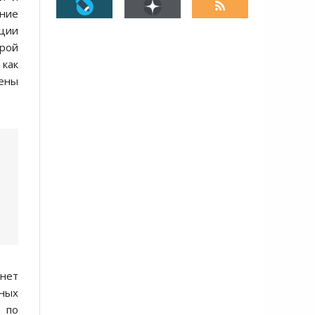
ние
ации
орой
 как
шены
анет
нных
 по