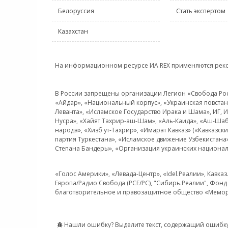
Белоруссия
Стать экспертом
Казахстан
На информационном ресурсе ИА REX применяются рек
В России запрещены организации Легион «Свобода Росси
«Айдар», «Национальный корпус», «Украинская повстанч
Леванта», «Исламское Государство Ирака и Шама», ИГ,
Нусра», «Хайят Тахрир-аш-Шам», «Аль-Каида», «Аш-Шаб
народа», «Хизб ут-Тахрир», «Имарат Кавказ» («Кавказс
партия Туркестана», «Исламское движение Узбекистана
Степана Бандеры», «Организация украинских национал
«Голос Америки», «Левада-Центр», «Idel.Реалии», Кавка
Европа/Радио Свобода (PCE/PC), "Сибирь.Реалии", Фонд 
благотворительное и правозащитное общество «Мемор
Нашли ошибку? Выделите текст, содержащий ошибку