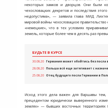
некоторых замков и дворцов. Они были ко
чехословацких декретов и последствия этог
недопустима», — заявила глава МИД Лихтен
мировой войны чехословацкое правительство 
«немецкие», что в тех условиях приравнив
земель, которые более чем в десять раз пре
БУДЬТЕ В КУРСЕ
30.08.20
Германия может обойтись без посла 
28.08.20
Польша всё еще затягивает с назнач
25.08.20
Отец будущего посла Германии в Пол
Исход этого дела важен для Варшавы тем, 
прецедентом юридически выверенного измен
землях» — бывших восточных территориях 