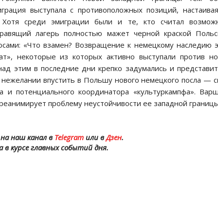
играция выступала с противоположных позиций, настаива
 Хотя среди эмиграции были и те, кто считал возмож
правящий лагерь полностью мажет черной краской Польс
осами: «Что взамен? Возвращение к немецкому наследию 
ат», некоторые из которых активно выступали против н
над этим в последние дни крепко задумались и представи
а нежелании впустить в Польшу нового немецкого посла — 
ка и потенциального координатора «культуркампфа». Вар
 реанимирует проблему неустойчивости ее западной границы
на наш канал в
Telegram
или в
Дзен
.
а в курсе главных событий дня.