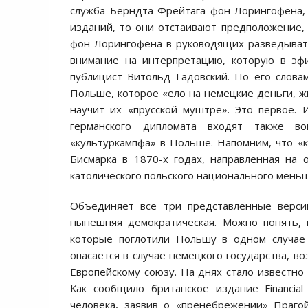
служба Берндта Фрейтага фон Лорингофена, о
изданий, то они отстаивают предположение,
фон Лорингофена в руководящих разведыват
внимание на интерпретацию, которую в эфи
публицист Витольд Гадовский. По его слова
Польше, которое «ело на немецкие деньги, ж
научит их «прусской муштре». Это первое. 
германского дипломата входят также в
«культуркампфа» в Польше. Напомним, что «
Бисмарка в 1870-х годах, направленная на 
католического польского национального меньш
Объединяет все три представленные верси
нынешняя демократическая. Можно понять, 
которые поглотили Польшу в одном случае 
опасается в случае немецкого государства, в
Европейскому союзу. На днях стало известно
Как сообщило британское издание Financia
человека, заявив о «пренебрежении» Праго