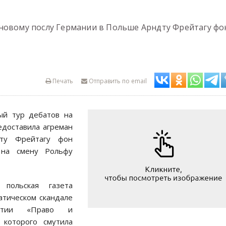
новому послу Германии в Польше Арндту Фрейтагу фо
Печать
Отправить по email
ый тур дебатов на
едоставила агреман
ту Фрейтагу фон
 на смену Рольфу
польская газета
атическом скандале
артии «Право и
, которого смутила