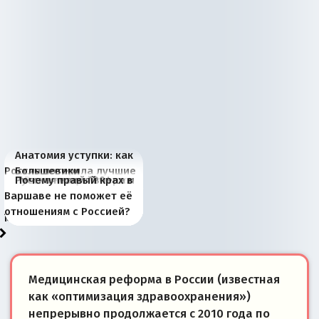
Анатомия уступки: как
Россия потеряла лучшие
Большевики
Киевская марионетка
В России назрели
Миграционный пожар
Россия начинает
Россия зимой 1904
Русская нация вчера и
Почему правый крах в
рыбопромысловые
отличаются от «Яблока»
Запада рассказала о
перемены: 15 шагов к
Европы
сбрасывать балласт
года: первые уступки во
сегодня
Варшаве не поможет её
районы Баренцева
тем, что они -
«переобувании» хозяев
суверенной экономике
Анкориджа
внутренней политике
отношениям с Россией?
моря
победители
Медицинская реформа в России (известная
как «оптимизация здравоохранения»)
непрерывно продолжается с 2010 года по