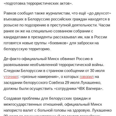
«подготовка террористических актов».
Равков сообщил также журналистам, что ещё «до двухсот»
въехавших в Белоруссию российских граждан находятся в
розыске по подозрению в преступной деятельности. Часом
ранее он же на специально созванном собрании с
кандидатами в президенты рассказывал им, как в России
готовятся новые группы «боевиков» для заброски на
белорусскую территорию.
Де-факто официальный Минск обвинил Россию в
развязывании необъявленной террористической войны.
Следком Белоруссии в странном сообщении от 30 июля
уточнил
: «грязные намерения», о которых
говорил
на
заседании белорусского Совбеза 29 июля Лукашенко,
должны были осуществить «сотрудники ЧВК Вагнера».
Создавая проблемы для белорусских граждан и
межгосударственных отношений, официальный Минск
напористо валит с больной головы на здоровую. Лукашенко
29 июля за санкционированный им захват российских