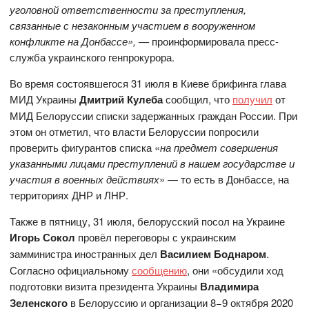
уголовной ответственности за преступления,
связанные с незаконным участием в вооруженном
конфликте на Донбассе», —
проинформировала пресс-
служба украинского генпрокурора.
Во время состоявшегося 31 июля в Киеве брифинга глава
МИД Украины
Дмитрий Кулеба
сообщил, что
получил
от
МИД Белоруссии списки задержанных граждан России. При
этом он отметил, что власти Белоруссии попросили
проверить фигурантов списка «
на предмет совершения
указанными лицами преступлений в нашем государстве и
участия в военных действиях
» — то есть в Донбассе, на
территориях ДНР и ЛНР.
Также в пятницу, 31 июля, белорусский посол на Украине
Игорь Сокол
провёл переговоры с украинским
замминистра иностранных дел
Василием Боднаром
.
Согласно официальному
сообщению
, они «обсудили ход
подготовки визита президента Украины
Владимира
Зеленского
в Белоруссию и организации 8−9 октября 2020