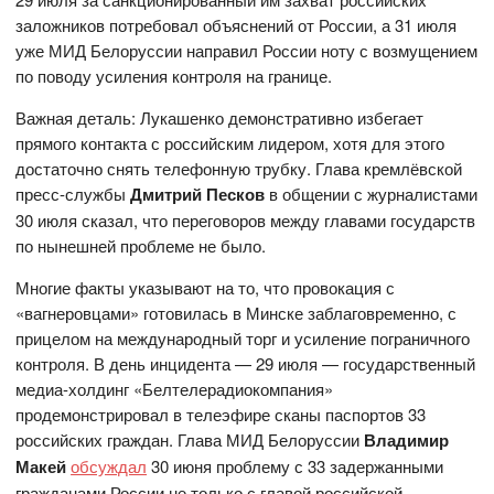
заложников потребовал объяснений от России, а 31 июля
уже МИД Белоруссии направил России ноту с возмущением
по поводу усиления контроля на границе.
Важная деталь: Лукашенко демонстративно избегает
прямого контакта с российским лидером, хотя для этого
достаточно снять телефонную трубку. Глава кремлёвской
пресс-службы
Дмитрий Песков
в общении с журналистами
30 июля сказал, что переговоров между главами государств
по нынешней проблеме не было.
Многие факты указывают на то, что провокация с
«вагнеровцами» готовилась в Минске заблаговременно, с
прицелом на международный торг и усиление пограничного
контроля. В день инцидента — 29 июля — государственный
медиа-холдинг «Белтелерадиокомпания»
продемонстрировал в телеэфире сканы паспортов 33
российских граждан. Глава МИД Белоруссии
Владимир
Макей
обсуждал
30 июня проблему с 33 задержанными
гражданами России не только с главой российской