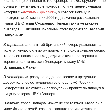
«вагнеровцев» к попытке госпереворота в Белоруссии — не
больше, чем в «деле легионеров» или не менее смешной
истории с «
дохлыми крысами
», о которой накануне
президентской кампании 2006 года смачно рассказывал
глава КГБ
Степан Сухаренко
. Теперь таким же рискует
выглядеть нынешний начальник этого ведомства
Валерий
Вакульчик
.
В-третьих,
элегантный британский почерк указывает на
то, что «ненаклоняемого» поимели в плохом смысле слова.
Теперь он напоминает медведя из сказки про вершки и
корешки, за что должен благодарить главу МИД
Владимира Макея
.
В-четвёртых,
разрушено давнее тесное и предельно
доверительное сотрудничество спецслужб России и
Белоруссии. Фактически белорусский правитель плюнул в
лицо кураторам ЧВК «Вагнер».
В-пятых,
торг с Западом может не состояться. Мало ли в
мире Джукановичей, разыгрывающих трагикомедию по