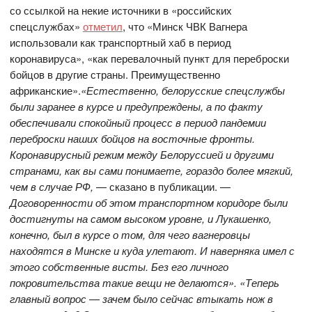
со ссылкой на некие источники в «российских
спецслужбах»
отметил
, что «Минск ЧВК Вагнера
использовали как транспортный хаб в период
коронавируса», «как перевалочный пункт для переброски
бойцов в другие страны. Преимущественно
африканские».
«Естественно, белорусские спецслужбы
были заранее в курсе и предупреждены, а по факту
обеспечивали спокойный процесс в период пандемии
переброски наших бойцов на восточные фронты.
Коронавирусный режим между Белоруссией и другими
странами, как вы сами понимаете, гораздо более мягкий,
чем в случае РФ,
— сказано в публикации. —
Договоренности об этом транспортном коридоре были
достигнуты на самом высоком уровне, и Лукашенко,
конечно, был в курсе о том, для чего вагнеровцы
находятся в Минске и куда улетают. И наверняка имел с
этого собственные висты. Без его личного
покровительства такие вещи не делаются». «Теперь
главный вопрос — зачем было сейчас втыкать нож в