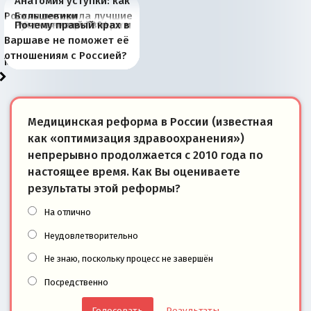
Анатомия уступки: как
Россия потеряла лучшие
Большевики
Киевская марионетка
В России назрели
Миграционный пожар
Россия начинает
Россия зимой 1904
Русская нация вчера и
Почему правый крах в
рыбопромысловые
отличаются от «Яблока»
Запада рассказала о
перемены: 15 шагов к
Европы
сбрасывать балласт
года: первые уступки во
сегодня
Варшаве не поможет её
районы Баренцева
тем, что они -
«переобувании» хозяев
суверенной экономике
Анкориджа
внутренней политике
отношениям с Россией?
моря
победители
Медицинская реформа в России (известная
как «оптимизация здравоохранения»)
непрерывно продолжается с 2010 года по
настоящее время. Как Вы оцениваете
результаты этой реформы?
На отлично
Неудовлетворительно
Не знаю, поскольку процесс не завершён
Посредственно
Результаты