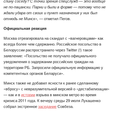
спину соседу? С точки зрения спецслужб — это вообще
не по-пацански. Парни и были в форме — потому что не
ждали удара от своих и пункт назначения у них был
отнюдь не Минск», —
отметил Пегов.
Официальная реакция
Москва отреагировала на скандал с «вагнеровцами» как
всегда более чем сдержанно. Российское посольство в
Белоруссии распространило через Twitter (!) такое
заявление: «Посольство не получало официального
уведомления о задержании российских граждан на
территории РБ. Запросили официальную информацию у
компетентных органов Беларуси».
Минск также не добавил ясности к ранее сделанному
«вбросу» с невразумительной версией о «дестабилизации»
— как и в
истории
взрыва в минском метро во время
кризиса 2011 года. К вечеру среды 29 июля Лукашенко
собрал экстренное
заседание
Совбеза.