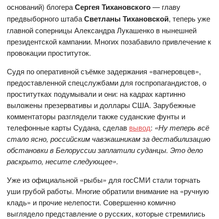
оснований) блогера
Сергея Тихановского
— главу
предвыборного штаба
Светланы Тихановской
, теперь уже
главной соперницы Александра Лукашенко в нынешней
президентской кампании. Многих позабавило привлечение к
провокации проституток.
Судя по оперативной съёмке задержания «вагнеровцев»,
предоставленной спецслужбами для госпропагандистов, о
проститутках подумывали и они: на кадрах картинно
выложены презервативы и доллары США. Зарубежные
комментаторы разглядели также суданские фунты и
телефонные карты Судана, сделав
вывод
:
«Ну теперь всё
стало ясно, российским чавэкашникам за дестабилизацию
обстановки в Белоруссии заплатили суданцы. Это дело
раскрыто, несите следующее».
Уже из официальной «рыбы» для госСМИ стали торчать
уши грубой работы. Многие обратили внимание на «ручную
кладь» и прочие нелепости. Совершенно комично
выглядело представление о русских, которые стремились