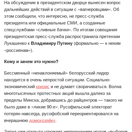
На обсуждение в президентском дворце вынесен вопрос
дальнейших действий в ситуации с «вагнеровцами». Об
этом сообщили, что интересно, не пресс-служба
президента или официальные СМИ, а созданные
спецслужбами «сливные бачки». По итогам совещания
президентская пресс-служба распространила претензии
Лукашенко к
Владимиру Путину
(формально — к неким
«россиянам»).
Кому и зачем это нужно?
Бессменный «ненаклоняемый» белорусский лидер
находится в очень непростой ситуации. Социально-
экономический
кризис
и не думает сворачиваться. Волна
многотысячных протестных акций вышла далеко за
пределы Минска, добравшись до райцентров — такого не
было даже в «лихие 90-е». Русофильский электорат
потерян навсегда, русофобский переориентировался на
вчерашнюю
домохозяйку
.
Запад уже открыто угрожает непризнанием итогов «выборов