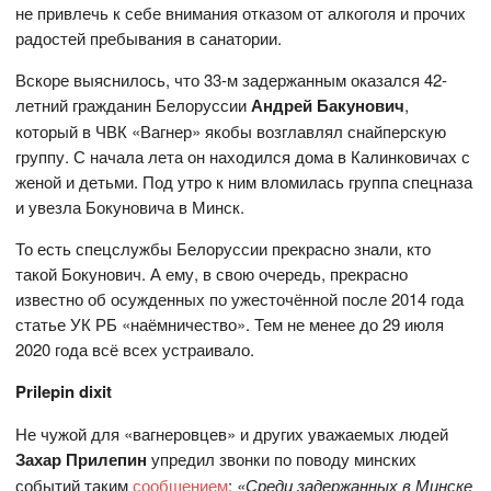
не привлечь к себе внимания отказом от алкоголя и прочих
радостей пребывания в санатории.
Вскоре выяснилось, что 33-м задержанным оказался 42-
летний гражданин Белоруссии
Андрей Бакунович
,
который в ЧВК «Вагнер» якобы возглавлял снайперскую
группу. С начала лета он находился дома в Калинковичах с
женой и детьми. Под утро к ним вломилась группа спецназа
и увезла Бокуновича в Минск.
То есть спецслужбы Белоруссии прекрасно знали, кто
такой Бокунович. А ему, в свою очередь, прекрасно
известно об осужденных по ужесточённой после 2014 года
статье УК РБ «наёмничество». Тем не менее до 29 июля
2020 года всё всех устраивало.
Prilepin dixit
Не чужой для «вагнеровцев» и других уважаемых людей
Захар Прилепин
упредил звонки по поводу минских
событий таким
сообщением
:
«Среди задержанных в Минске