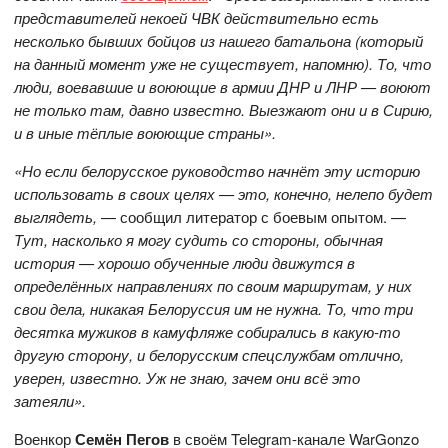
представителей некоей ЧВК действительно есть
несколько бывших бойцов из нашего батальона (который
на данный момент уже не существует, напомню). То, что
люди, воевавшие и воюющие в армии ДНР и ЛНР — воюют
не только там, давно известно. Выезжают они и в Сирию,
и в иные тёплые воюющие страны».
«Но если белорусское руководство начнёт эту историю
использовать в своих целях — это, конечно, нелепо будет
выглядеть,
— сообщил литератор с боевым опытом. —
Тут, насколько я могу судить со стороны, обычная
история — хорошо обученные люди движутся в
определённых направлениях по своим маршрутам, у них
свои дела, никакая Белоруссия им не нужна. То, что три
десятка мужиков в камуфляже собирались в какую-то
другую сторону, и белорусским спецслужбам отлично,
уверен, известно. Уж не знаю, зачем они всё это
затеяли».
Военкор
Семён Пегов
в своём Telegram-канале WarGonzo