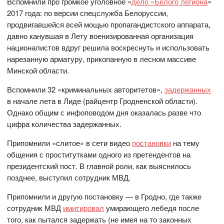
Вспомнили про громкое уголовное «
дело «Белого легиона
»
2017 года: по версии спецслужба Белоруссии,
продвигавшейся всей мощью пропагандистского аппарата,
давно канувшая в Лету военизированная организация
националистов вдруг решила воскреснуть и использовать
нарезанную арматуру, прикопанную в лесном массиве
Минской области.
Вспомнили 32 «криминальных авторитетов»,
задержанных
в начале лета в Лиде (райцентр Гродненской области).
Однако общим с инфоповодом дня оказалась разве что
цифра количества задержанных.
Припомнили «слитое» в сети видео
постановки
на тему
общения с проститутками одного из претендентов на
президентский пост. В главной роли, как выяснилось
позднее, выступил сотрудник МВД.
Припомнили и другую постановку — в Гродно, где также
сотрудник МВД
имитировал
умирающего лебедя после
того, как пытался задержать (не имея на то законных