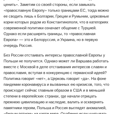
ценить». Заметим со своей стороны, если замыкать
«православную Европу» только границами ЕС, тогда можно
ее сводить лишь к Болгарии, Греции и Румынии, церковные
корни которых родом из Константинополя, что в категориях
современной политики означает общение с Турцией.
Однако если расширять границы, то «православная
Европа» — это и Белоруссия, и Украина, но в первую
очередь Россия.
Без России отстаивать интересы православной Европы у
Польши не получится. Однако может ли Варшава работать
вместе с Москвой в деле отстаивания интересов славян и
православия, вступая в конкуренцию с германской идеей?
Политика говорит «нет», а Церковь говорит «да». На фоне
пандемии коронавируса и вызванных ею кризисов, того, что
происходит сейчас главным образом в США и в меньшей
степени в европейских странах, где начали отрицать
прежнюю цивилизацию и наследие, валить и осквернять
памятники героям, Польша и Россия выглядят аномалией,
«белым пятном» на карте мира. Особенно если учитывать