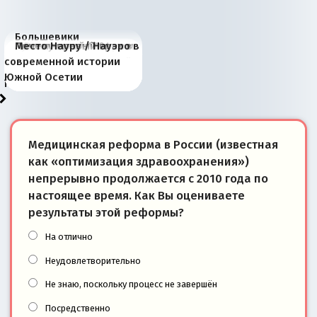
Большевики
Киевская марионетка
В России назрели
Миграционный пожар
Россия начинает
Россия зимой 1904
Русская нация вчера и
Почему правый крах в
Место Науру / Науэро в
отличаются от «Яблока»
Запада рассказала о
перемены: 15 шагов к
Европы
сбрасывать балласт
года: первые уступки во
сегодня
Варшаве не поможет её
современной истории
тем, что они -
«переобувании» хозяев
суверенной экономике
Анкориджа
внутренней политике
отношениям с Россией?
Южной Осетии
победители
Медицинская реформа в России (известная
как «оптимизация здравоохранения»)
непрерывно продолжается с 2010 года по
настоящее время. Как Вы оцениваете
результаты этой реформы?
На отлично
Неудовлетворительно
Не знаю, поскольку процесс не завершён
Посредственно