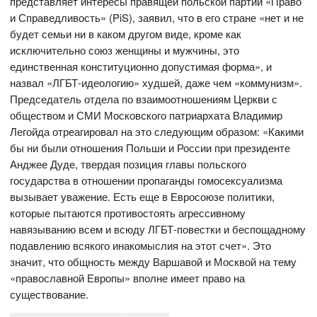
представляет интересы правящей польской партии «Право
и Справедливость» (PiS), заявил, что в его стране «нет и не
будет семьи ни в каком другом виде, кроме как
исключительно союз женщины и мужчины, это
единственная конституционно допустимая форма», и
назвал «ЛГБТ-идеологию» худшей, даже чем «коммунизм».
Председатель отдела по взаимоотношениям Церкви с
обществом и СМИ Московского патриархата Владимир
Легойда отреагировал на это следующим образом: «Какими
бы ни были отношения Польши и России при президенте
Анджее Дуде, твердая позиция главы польского
государства в отношении пропаганды гомосексуализма
вызывает уважение. Есть еще в Евросоюзе политики,
которые пытаются противостоять агрессивному
навязыванию всем и всюду ЛГБТ-повестки и беспощадному
подавлению всякого инакомыслия на этот счет». Это
значит, что общность между Варшавой и Москвой на тему
«православной Европы» вполне имеет право на
существование.