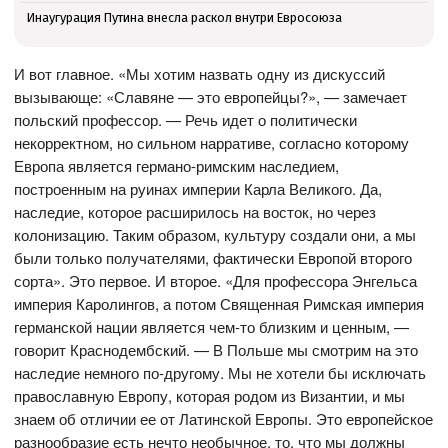
Инаугурация Путина внесла раскол внутри Евросоюза
И вот главное. «Мы хотим назвать одну из дискуссий
вызывающе: «Славяне — это европейцы?», — замечает
польский профессор. — Речь идет о политически
некорректном, но сильном нарративе, согласно которому
Европа является германо-римским наследием,
построенным на руинах империи Карла Великого. Да,
наследие, которое расширилось на восток, но через
колонизацию. Таким образом, культуру создали они, а мы
были только получателями, фактически Европой второго
сорта». Это первое. И второе. «Для профессора Энгельса
империя Каролингов, а потом Священная Римская империя
германской нации является чем-то близким и ценным, —
говорит Краснодембский. — В Польше мы смотрим на это
наследие немного по-другому. Мы не хотели бы исключать
православную Европу, которая родом из Византии, и мы
знаем об отличии ее от Латинской Европы. Это европейское
разнообразие есть нечто необычное, то, что мы должны