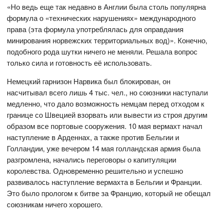
«Но ведь еще так недавно в Англии была столь популярна
формула о «технических нарушениях» международного
права (эта формула употреблялась для оправдания
минирования норвежских территориальных вод)». Конечно,
подобного рода шутки ничего не меняли. Решала вопрос
только сила и готовность её использовать.
Немецкий гарнизон Нарвика был блокирован, он
насчитывал всего лишь 4 тыс. чел., но союзники наступали
медленно, что дало возможность немцам перед отходом к
границе со Швецией взорвать или вывести из строя другим
образом все портовые сооружения. 10 мая вермахт начал
наступление в Арденнах, а также против Бельгии и
Голландии, уже вечером 14 мая голландская армия была
разгромлена, начались переговоры о капитуляции
королевства. Одновременно решительно и успешно
развивалось наступление вермахта в Бельгии и Франции.
Это было прологом к битве за Францию, который не обещал
союзникам ничего хорошего.