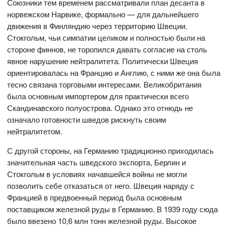
Союзники тем временем рассматривали план десанта в
норвежском Нарвике, формально — для дальнейшего
движения в Финляндию через территорию Швеции.
Стокгольм, чьи симпатии целиком и полностью были на
стороне финнов, не торопился давать согласие на столь
явное нарушение нейтралитета. Политически Швеция
ориентировалась на Францию и Англию, с ними же она была
тесно связана торговыми интересами. Великобритания
была основным импортером для практически всего
Скандинавского полуострова. Однако это отнюдь не
означало готовности шведов рискнуть своим
нейтралитетом.
С другой стороны, на Германию традиционно приходилась
значительная часть шведского экспорта, Берлин и
Стокгольм в условиях начавшейся войны не могли
позволить себе отказаться от него. Швеция наряду с
Францией в предвоенный период была основным
поставщиком железной руды в Германию. В 1939 году сюда
было ввезено 10,6 млн тонн железной руды. Высокое