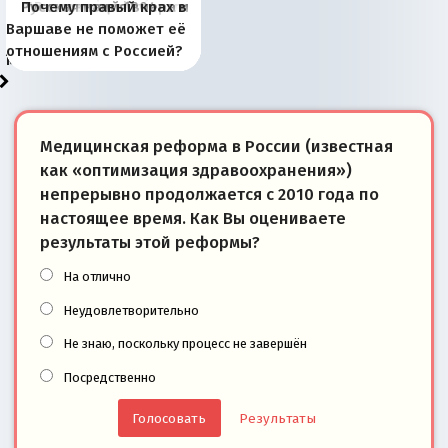
Киевская марионетка
В России назрели
Миграционный пожар
Россия начинает
Россия зимой 1904
Русская нация вчера и
Почему правый крах в
рыбопромысловые
отличаются от «Яблока»
Запада рассказала о
перемены: 15 шагов к
Европы
сбрасывать балласт
года: первые уступки во
сегодня
Варшаве не поможет её
районы Баренцева
тем, что они -
«переобувании» хозяев
суверенной экономике
Анкориджа
внутренней политике
отношениям с Россией?
моря
победители
Медицинская реформа в России (известная
как «оптимизация здравоохранения»)
непрерывно продолжается с 2010 года по
настоящее время. Как Вы оцениваете
результаты этой реформы?
На отлично
Неудовлетворительно
Не знаю, поскольку процесс не завершён
Посредственно
Результаты