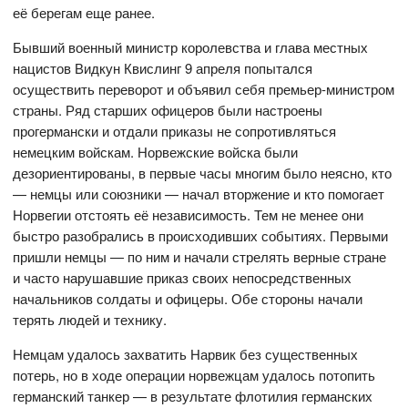
её берегам еще ранее.
Бывший военный министр королевства и глава местных
нацистов Видкун Квислинг 9 апреля попытался
осуществить переворот и объявил себя премьер-министром
страны. Ряд старших офицеров были настроены
прогермански и отдали приказы не сопротивляться
немецким войскам. Норвежские войска были
дезориентированы, в первые часы многим было неясно, кто
— немцы или союзники — начал вторжение и кто помогает
Норвегии отстоять её независимость. Тем не менее они
быстро разобрались в происходивших событиях. Первыми
пришли немцы — по ним и начали стрелять верные стране
и часто нарушавшие приказ своих непосредственных
начальников солдаты и офицеры. Обе стороны начали
терять людей и технику.
Немцам удалось захватить Нарвик без существенных
потерь, но в ходе операции норвежцам удалось потопить
германский танкер — в результате флотилия германских