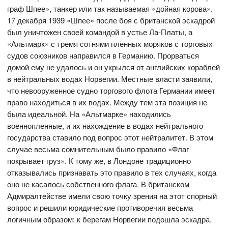
граф Шпее», танкер или так называемая «дойная корова».
17 декабря 1939 «Шпее» после боя с британской эскадрой
был уничтожен своей командой в устье Ла-Платы, а
«Альтмарк» с тремя сотнями пленных моряков с торговых
судов союзников направился в Германию. Прорваться
домой ему не удалось и он укрылся от английских кораблей
в нейтральных водах Норвегии. Местные власти заявили,
что невооруженное судно торгового флота Германии имеет
право находиться в их водах. Между тем эта позиция не
была идеальной. На «Альтмарке» находились
военнопленные, и их нахождение в водах нейтрального
государства ставило под вопрос этот нейтралитет. В этом
случае весьма сомнительным было правило «Флаг
покрывает груз». К тому же, в Лондоне традиционно
отказывались признавать это правило в тех случаях, когда
оно не касалось собственного флага. В британском
Адмиралтействе имели свою точку зрения на этот спорный
вопрос и решили юридические противоречия весьма
логичным образом: к берегам Норвегии подошла эскадра.