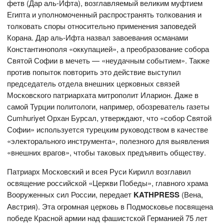
фетв (Дар аль-Ифта), возглавляемый великим муфтием
Египта и уполномоченный распространять толкования и
толковать споры относительно применения заповедей
Корана. Дар аль-Ифта назвал завоевания османами
Константинополя «оккупацией», а преобразование собора
Святой Софии в мечеть — «неудачным событием». Также
против попыток повторить это действие выступил
председатель отдела внешних церковных связей
Московского патриархата митрополит Иларион. Даже в
самой Турции политологи, например, обозреватель газеты
Cumhuriyet Орхан Бурсал, утверждают, что «собор Святой
Софии» используется турецким руководством в качестве
«электорального инструмента», полезного для выявления
«внешних врагов», чтобы таковых предъявить обществу.
Патриарх Московский и всея Руси Кирилл возглавил
освящение российской «Церкви Победы», главного храма
Вооруженных сил России, передает
KATHPRESS
(Вена,
Австрия). Эта огромная церковь в Подмосковье посвящена
победе Красной армии над фашистской Германией 75 лет