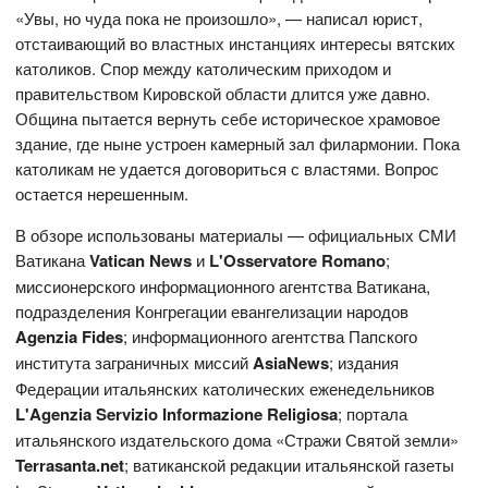
«Увы, но чуда пока не произошло», — написал юрист,
отстаивающий во властных инстанциях интересы вятских
католиков. Спор между католическим приходом и
правительством Кировской области длится уже давно.
Община пытается вернуть себе историческое храмовое
здание, где ныне устроен камерный зал филармонии. Пока
католикам не удается договориться с властями. Вопрос
остается нерешенным.
В обзоре использованы материалы — официальных СМИ
Ватикана
Vatican News
и
L'Osservatore Romano
;
миссионерского информационного агентства Ватикана,
подразделения Конгрегации евангелизации народов
Agenzia Fides
; информационного агентства Папского
института заграничных миссий
AsiaNews
; издания
Федерации итальянских католических еженедельников
L'Agenzia Servizio Informazione Religiosa
; портала
итальянского издательского дома «Стражи Святой земли»
Terrasanta.net
; ватиканской редакции итальянской газеты