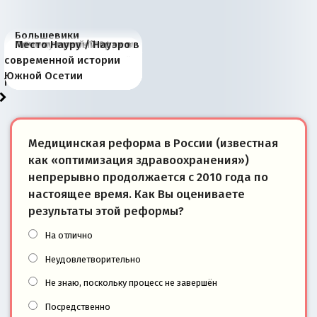
Большевики
Киевская марионетка
В России назрели
Миграционный пожар
Россия начинает
Россия зимой 1904
Русская нация вчера и
Почему правый крах в
Место Науру / Науэро в
отличаются от «Яблока»
Запада рассказала о
перемены: 15 шагов к
Европы
сбрасывать балласт
года: первые уступки во
сегодня
Варшаве не поможет её
современной истории
тем, что они -
«переобувании» хозяев
суверенной экономике
Анкориджа
внутренней политике
отношениям с Россией?
Южной Осетии
победители
Медицинская реформа в России (известная
как «оптимизация здравоохранения»)
непрерывно продолжается с 2010 года по
настоящее время. Как Вы оцениваете
результаты этой реформы?
На отлично
Неудовлетворительно
Не знаю, поскольку процесс не завершён
Посредственно