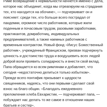
Риме возвращение к нормальности начнется именно с дела,
которое нас объединит, когда мы отреагируем на страдания
тех, кто находится на обочине», — подчеркивает он и
поясняет: среди тех, кто больше всего пострадал от
пандемии, огромное число работников, которые жили
поденным и почасовым трудом, разовыми заработками,
практикантов, домработниц, индивидуальных
предпринимателей, а также наемных работников с
временным контрактом. Новый фонд «Иисус Божественный
работник», учрежденный Франциском, призван подчеркнуть
ценность и достоинство труда и воодушевить всех людей
доброй воли проявить солидарность и внести свой вклад.
Папа обращается ко всем римлянам и добавляет, что
сегодня «недостаточно делиться только избытком».
Прежде всего понтифик призывает к щедрости
священников, надеясь, что они первыми сделают свой
взнос на благо общин. «Благодать ежедневного
преломления хлеба Евхаристии, — подчеркивает папа, —
побуждает нас делать то же самое в отношении наших
братьев и сестер».