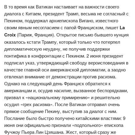
В то время как Ватикан настаивает на важности своего
диалога с Китаем, президент Трамп, весьма не согласный с
Пекином, поддержал архиепископа Вигано, известного
своим явным несогласием с папой Франциском, пишет
La
Croix
(Париж, Франция). Открытое письмо бывшего нунция
оказалось кстати Трампу, который только что потерпел
дипломатическую неудачу, не получив поддержки
понтифика в конфронтации с Пекином. 2 июня президент
подписал указ, утверждающий свободу вероисповедания в
качестве главной оси американской дипломатии, а заодно
отвлекал внимание от демонстрации против расизма.
Однако на следующий день Франциск обратился к
американцам и, осудив насилие, вызванное беспорядками,
призвал к «национальному примирению» и решительно
осудил «грех расизма». После Ватикан отправил очень
прямое сообщение Пекину, выступив за диалог с ним.
Послание было быстро получено китайскими властями: 9
июня они официально признали «подпольного» епископа
Фучжоу Пьера Лин Цзяшана. Жест, который сразу же