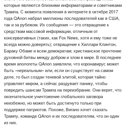
которые являются близкими информаторами и советниками
Трампа. С момента появления в интернете в октябре 2017
года QAnon набрал миллионы последователей как в США,
так и за рубежом. Их сообщения — это отвращение к
средствам массовой информации, отличным от
консервативных (таких, как Fox News, хотя и ему тоже не
всегда можно доверять); отвращение к Хиллари Клинтон,
Бараку Обаме и всем демократам; христианское прочтение
духовной битвы между добром и злом в мире. В последнее
время апологеты QAnon заявляли, что коронавирус может
быть «нереальным» или, если он существует на самом
деле, то был создан теневой элитой, которая тайно
управляет миром, а сейчас раздувает панику, чтобы
повредить шансам Трампа на переизбрание. Они верят, что
окончательное уничтожение глобального заговора
неизбежно, но может быть достигнуто только при
поддержке патриотов. Похоже, Вигано хочет сказать
Трампу, команде QAnon и их последователям, что он один
из них.