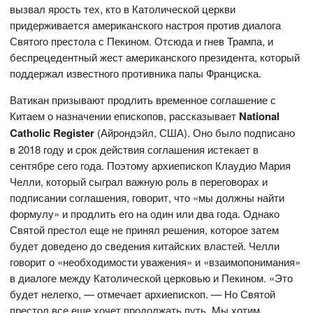
вызвал ярость тех, кто в Католической церкви
придерживается американского настроя против диалога
Святого престола с Пекином. Отсюда и гнев Трампа, и
беспрецедентный жест американского президента, который
поддержал известного противника папы Франциска.
Ватикан призывают продлить временное соглашение с
Китаем о назначении епископов, рассказывает
National
Catholic
Register
(Айрондэйл, США). Оно было подписано
в 2018 году и срок действия соглашения истекает в
сентябре сего года. Поэтому архиепископ Клаудио Мария
Челли, который сыграл важную роль в переговорах и
подписании соглашения, говорит, что «мы должны найти
формулу» и продлить его на один или два года. Однако
Святой престол еще не принял решения, которое затем
будет доведено до сведения китайских властей. Челли
говорит о «необходимости уважения» и «взаимопонимания»
в диалоге между Католической церковью и Пекином. «Это
будет нелегко, — отмечает архиепископ. — Но Святой
престол все еще хочет продолжать путь. Мы хотим