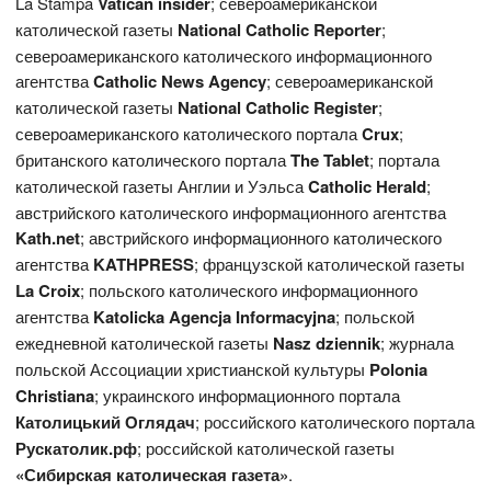
La Stampa
Vatican
insider
; североамериканской
католической газеты
National Catholic Reporter
;
североамериканского католического информационного
агентства
Catholic News Agency
; североамериканской
католической газеты
National
Catholic
Register
;
североамериканского католического портала
Crux
;
британского католического портала
The
Tablet
; портала
католической газеты Англии и Уэльса
Catholic Herald
;
австрийского католического информационного агентства
Kath.net
; австрийского информационного католического
агентства
KATHPRESS
; французской католической газеты
L
a Croix
; польского католического информационного
агентства
Katolicka Agencja Informacyjna
; польской
ежедневной католической газеты
Nasz dziennik
; журнала
польской Ассоциации христианской культуры
Polonia
Christiana
; украинского информационного портала
Католицький Оглядач
; российского католического портала
Рускатолик.рф
; российской католической газеты
«Сибирская католическая газета»
.