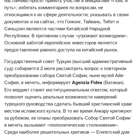
настойчиво просят принять участие в инициативе «Пояс и
путь»; избегать комментариев по вопросам, не
относящимся к их сфере деятельности; указывать в своих
документах и на сайтах, что Гонконг, Тайвань, Тибет и
Синьцзян являются частями Китайской Народной
Республики. В противном случае «угрожают возмездием».
Основной заботой европейских инвесторов является
предоставление равного доступа на китайский рынок.
Государственный совет Турции (высший административный
суд) собирается 2 июля рассмотреть вопрос о повторном
преобразовании собора Святой Софии, ныне музей Айя-
София, в мечеть, информирует
Agenzia Fides
(Ватикан).
Его вердикт станет институциональным ответом, который
позволит оценить реальные возможности намерений
турецкого руководства сделать бывший христианский храм
местом исламского культа. В то же время Анкару критикуют
за рубежом, ее планы преобразовать Собор Святой Софии
в мечеть вызывают «геополитические столкновения».
Среди наиболее решительных критиков — Египетский дом