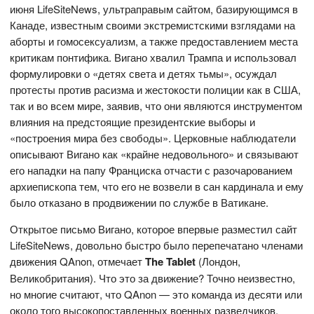
июня LifeSiteNews, ультраправым сайтом, базирующимся в
Канаде, известным своими экстремистскими взглядами на
аборты и гомосексуализм, а также предоставлением места
критикам понтифика. Вигано хвалил Трампа и использовал
формулировки о «детях света и детях тьмы», осуждал
протесты против расизма и жестокости полиции как в США,
так и во всем мире, заявив, что они являются инструментом
влияния на предстоящие президентские выборы и
«построения мира без свободы». Церковные наблюдатели
описывают Вигано как «крайне недовольного» и связывают
его нападки на папу Франциска отчасти с разочарованием
архиепископа тем, что его не возвели в сан кардинала и ему
было отказано в продвижении по службе в Ватикане.
Открытое письмо Вигано, которое впервые разместил сайт
LifeSiteNews, довольно быстро было перепечатано членами
движения QAnon, отмечает
The Tablet
(Лондон,
Великобритания). Что это за движение? Точно неизвестно,
но многие считают, что QAnon — это команда из десяти или
около того высокопоставленных военных разведчиков,