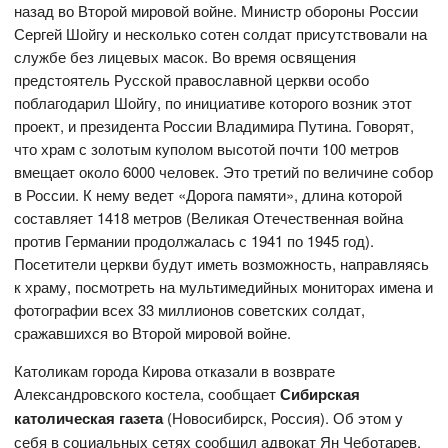
назад во Второй мировой войне. Министр обороны России
Сергей Шойгу и несколько сотен солдат присутствовали на
службе без лицевых масок. Во время освящения
предстоятель Русской православной церкви особо
поблагодарил Шойгу, по инициативе которого возник этот
проект, и президента России Владимира Путина. Говорят,
что храм с золотым куполом высотой почти 100 метров
вмещает около 6000 человек. Это третий по величине собор
в России. К нему ведет «Дорога памяти», длина которой
составляет 1418 метров (Великая Отечественная война
против Германии продолжалась с 1941 по 1945 год).
Посетители церкви будут иметь возможность, направляясь
к храму, посмотреть на мультимедийных мониторах имена и
фотографии всех 33 миллионов советских солдат,
сражавшихся во Второй мировой войне.
Католикам города Кирова отказали в возврате
Александровского костела, сообщает
Сибирская
католическая газета
(Новосибирск, Россия). Об этом у
себя в социальных сетях сообщил адвокат Ян Чеботарев.