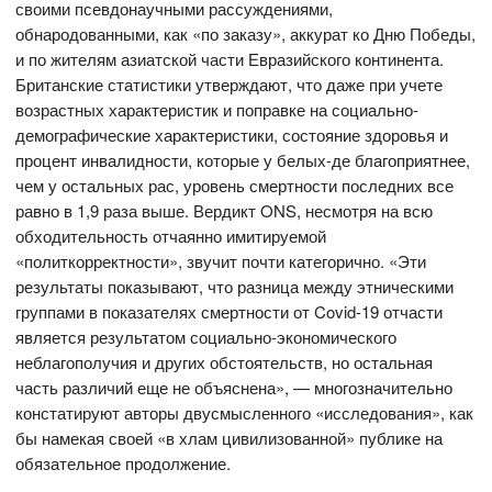
своими псевдонаучными рассуждениями,
обнародованными, как «по заказу», аккурат ко Дню Победы,
и по жителям азиатской части Евразийского континента.
Британские статистики утверждают, что даже при учете
возрастных характеристик и поправке на социально-
демографические характеристики, состояние здоровья и
процент инвалидности, которые у белых-де благоприятнее,
чем у остальных рас, уровень смертности последних все
равно в 1,9 раза выше. Вердикт ONS, несмотря на всю
обходительность отчаянно имитируемой
«политкорректности», звучит почти категорично. «Эти
результаты показывают, что разница между этническими
группами в показателях смертности от Covid-19 отчасти
является результатом социально-экономического
неблагополучия и других обстоятельств, но остальная
часть различий еще не объяснена», — многозначительно
констатируют авторы двусмысленного «исследования», как
бы намекая своей «в хлам цивилизованной» публике на
обязательное продолжение.