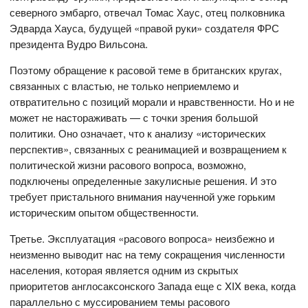
северного эмбарго, отвечал Томас Хаус, отец полковника
Эдварда Хауса, будущей «правой руки» создателя ФРС
президента Вудро Вильсона.
Поэтому обращение к расовой теме в британских кругах,
связанных с властью, не только неприемлемо и
отвратительно с позиций морали и нравственности. Но и не
может не настораживать — с точки зрения большой
политики. Оно означает, что к анализу «исторических
перспектив», связанных с реанимацией и возвращением к
политической жизни расового вопроса, возможно,
подключены определенные закулисные решения. И это
требует пристального внимания наученной уже горьким
историческим опытом общественности.
Третье. Эксплуатация «расового вопроса» неизбежно и
неизменно выводит нас на тему сокращения численности
населения, которая является одним из скрытых
приоритетов англосаксонского Запада еще с XIX века, когда
параллельно с муссированием темы расового