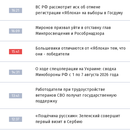
ВС РФ рассмотрит иск об отмене
16:21
регистрации «Яблока» на выборы в Госдуму
Миронов призвал уйти в отставку глав
16:09
Минпросвещения и Рособрнадзора
Большевики отличаются от «Яблока» тем, что
15:41
они - победители
О ходе спецоперации на Украине: сводка
14:31
Минобороны РФ с 1 по 7 августа 2026 года
Работодатели при трудоустройстве
ветеранов СВО получат государственную
13:41
поддержку
«Пощёчина русским»: Зеленский совершит
12:37
первый визит в Сербию