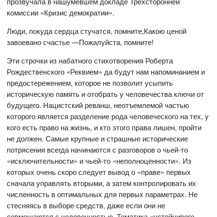
прозвучала в нашумевшем докладе Трехсторонней
комиссии «Кризис демократии».
Люди, покуда сердца стучатся, помните,Какою ценой
завоевано счастье —Пожалуйста, помните!
Эти строчки из набатного стихотворения Роберта
Рождественского «Реквием» да будут нам напоминанием и
предостережением, которое не позволит усыпить
историческую память и отобрать у человечества ключи от
будущего. Нацистский реванш, неотъемлемой частью
которого является разделение рода человеческого на тех, у
кого есть право на жизнь, и кто этого права лишен, пройти
не должен. Самые крупные и страшные исторические
потрясения всегда начинаются с разговоров о чьей-то
«исключительности» и чьей-то «неполноценности». Из
которых очень скоро следует вывод о «праве» первых
сначала управлять вторыми, а затем контролировать их
численность в оптимальных для первых параметрах. Не
стесняясь в выборе средств, даже если они не
совмещаются с человечностью. Тематика «устойчивого