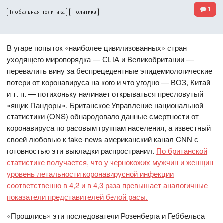
1
Глобальная политика
Политика
В угаре попыток «наиболее цивилизованных» стран
уходящего миропорядка — США и Великобритании —
перевалить вину за беспрецедентные эпидемиологические
потери от коронавируса на кого и что угодно — ВОЗ, Китай
и т. п. — потихоньку начинает открываться пресловутый
«ящик Пандоры». Британское Управление национальной
статистики (ONS) обнародовало данные смертности от
коронавируса по расовым группам населения, а известный
своей любовью к fake-news американский канал CNN с
готовностью эти выкладки распространил.
По британской
статистике получается, что у чернокожих мужчин и женщин
уровень летальности коронавирусной инфекции
соответственно в 4,2 и в 4,3 раза превышает аналогичные
показатели представителей белой расы.
«Прошлись» эти последователи Розенберга и Геббельса