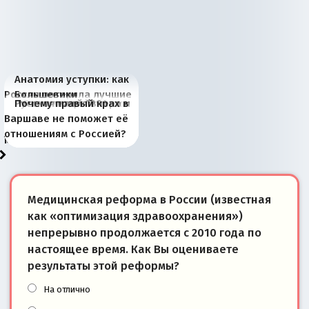
Анатомия уступки: как
Россия потеряла лучшие
Большевики
Киевская марионетка
В России назрели
Миграционный пожар
Россия начинает
Россия зимой 1904
Русская нация вчера и
Почему правый крах в
рыбопромысловые
отличаются от «Яблока»
Запада рассказала о
перемены: 15 шагов к
Европы
сбрасывать балласт
года: первые уступки во
сегодня
Варшаве не поможет её
районы Баренцева
тем, что они -
«переобувании» хозяев
суверенной экономике
Анкориджа
внутренней политике
отношениям с Россией?
моря
победители
Медицинская реформа в России (известная
как «оптимизация здравоохранения»)
непрерывно продолжается с 2010 года по
настоящее время. Как Вы оцениваете
результаты этой реформы?
На отлично