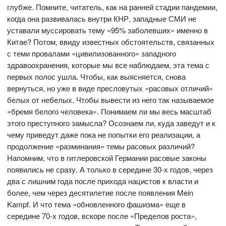
глубже. Помните, читатель, как на ранней стадии пандемии,
когда она развивалась внутри КНР, западные СМИ не
уставали муссировать тему «95% заболевших» именно в
Китае? Потом, ввиду известных обстоятельств, связанных
с теми провалами «цивилизованного» западного
здравоохранения, которые мы все наблюдаем, эта тема с
первых полос ушла. Чтобы, как выясняется, снова
вернуться, но уже в виде пресловутых «расовых отличий»
белых от небелых. Чтобы вывести из него так называемое
«бремя белого человека». Понимаем ли мы весь масштаб
этого преступного замысла? Осознаем ли, куда заведут и к
чему приведут даже пока не попытки его реализации, а
продолжение «разминания» темы расовых различий?
Напомним, что в гитлеровской Германии расовые законы
появились не сразу. А только в середине 30-х годов, через
два с лишним года после прихода нацистов к власти и
более, чем через десятилетие после появления Mein
Kampf. И что тема «обновленного фашизма» еще в
середине 70-х годов, вскоре после «Пределов роста»,