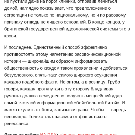
не пустили даже на порог клиники, отправив лечиться
домой, наглядно показывает, что предположение о
сегрегации не только по национальному, но и по расовому
признаку отнюдь не лишено оснований. В конце концов, у
британской государственной идеологической системы это в
крови.
И последнее. Единственный способ эффективно
противостоять этому нагнетанию расово-инфекционной
истерии — широчайшим образом информировать
общественность о каждом таком проявлении и добиваться
безусловного, опять-таки самого широкого осуждения
каждого подобного факта. Не оптом, а в розницу. Грубо
говоря, каждая протянутая в эту сторону блудливая
ручонка должна немедленно получать мощнейший удар
самой тяжелой информационной «бейсбольной битой». И
жалко скулить от боли, зализывая раны. Чтобы — впредь
неповадно. Только так спасемся от фашистского
ренессанса.
Ранее на сайте
ИА REX
:
Нищета, которую западные