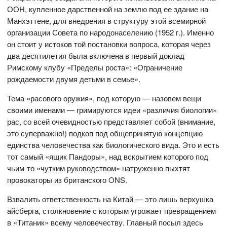
ООН, купленное дарственной на землю под ее здание на
Манхэттене, для внедрения в структуру этой всемирной
организации Совета по народонаселению (1952 г.). Именно
он стоит у истоков той постановки вопроса, которая через
два десятилетия была включена в первый доклад
Римскому клубу «Пределы роста»: «Ограничение
рождаемости двумя детьми в семье».
Тема «расового оружия», под которую — назовем вещи
своими именами — гримируются идеи «различия биологии»
рас, со всей очевидностью представляет собой (внимание,
это суперважно!) подкоп под общепринятую концепцию
единства человечества как биологического вида. Это и есть
тот самый «ящик Пандоры», над вскрытием которого под
чьим-то «чутким руководством» натруженно пыхтят
провокаторы из британского ONS.
Взвалить ответственность на Китай — это лишь верхушка
айсберга, столкновение с которым угрожает превращением
в «Титаник» всему человечеству. Главный посыл здесь