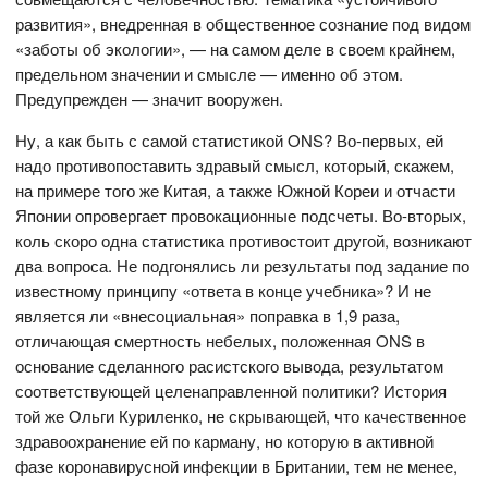
развития», внедренная в общественное сознание под видом
«заботы об экологии», — на самом деле в своем крайнем,
предельном значении и смысле — именно об этом.
Предупрежден — значит вооружен.
Ну, а как быть с самой статистикой ONS? Во-первых, ей
надо противопоставить здравый смысл, который, скажем,
на примере того же Китая, а также Южной Кореи и отчасти
Японии опровергает провокационные подсчеты. Во-вторых,
коль скоро одна статистика противостоит другой, возникают
два вопроса. Не подгонялись ли результаты под задание по
известному принципу «ответа в конце учебника»? И не
является ли «внесоциальная» поправка в 1,9 раза,
отличающая смертность небелых, положенная ONS в
основание сделанного расистского вывода, результатом
соответствующей целенаправленной политики? История
той же Ольги Куриленко, не скрывающей, что качественное
здравоохранение ей по карману, но которую в активной
фазе коронавирусной инфекции в Британии, тем не менее,