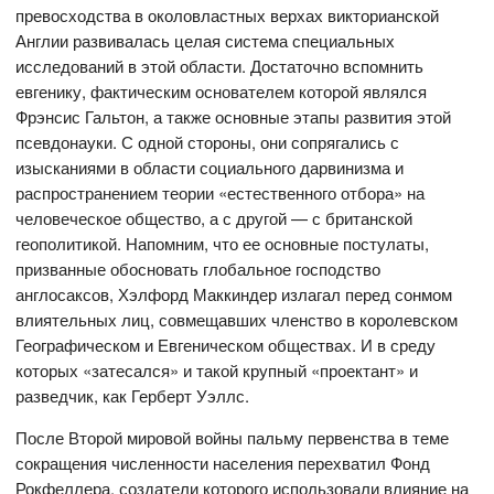
превосходства в околовластных верхах викторианской
Англии развивалась целая система специальных
исследований в этой области. Достаточно вспомнить
евгенику, фактическим основателем которой являлся
Фрэнсис Гальтон, а также основные этапы развития этой
псевдонауки. С одной стороны, они сопрягались с
изысканиями в области социального дарвинизма и
распространением теории «естественного отбора» на
человеческое общество, а с другой — с британской
геополитикой. Напомним, что ее основные постулаты,
призванные обосновать глобальное господство
англосаксов, Хэлфорд Маккиндер излагал перед сонмом
влиятельных лиц, совмещавших членство в королевском
Географическом и Евгеническом обществах. И в среду
которых «затесался» и такой крупный «проектант» и
разведчик, как Герберт Уэллс.
После Второй мировой войны пальму первенства в теме
сокращения численности населения перехватил Фонд
Рокфеллера, создатели которого использовали влияние на