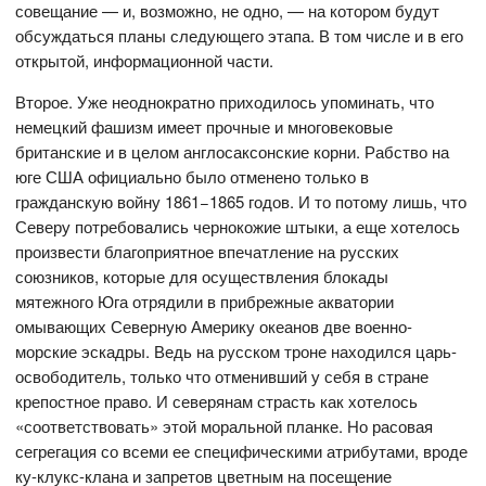
совещание — и, возможно, не одно, — на котором будут
обсуждаться планы следующего этапа. В том числе и в его
открытой, информационной части.
Второе. Уже неоднократно приходилось упоминать, что
немецкий фашизм имеет прочные и многовековые
британские и в целом англосаксонские корни. Рабство на
юге США официально было отменено только в
гражданскую войну 1861−1865 годов. И то потому лишь, что
Северу потребовались чернокожие штыки, а еще хотелось
произвести благоприятное впечатление на русских
союзников, которые для осуществления блокады
мятежного Юга отрядили в прибрежные акватории
омывающих Северную Америку океанов две военно-
морские эскадры. Ведь на русском троне находился царь-
освободитель, только что отменивший у себя в стране
крепостное право. И северянам страсть как хотелось
«соответствовать» этой моральной планке. Но расовая
сегрегация со всеми ее специфическими атрибутами, вроде
ку-клукс-клана и запретов цветным на посещение