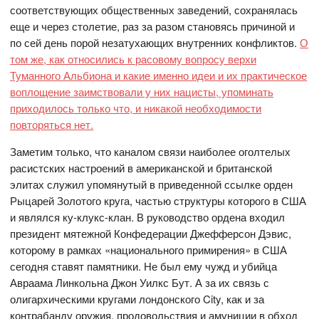
соответствующих общественных заведений, сохранялась
еще и через столетие, раз за разом становясь причиной и
по сей день порой незатухающих внутренних конфликтов.
О
том же, как относились к расовому вопросу верхи
Туманного Альбиона и какие именно идеи и их практическое
воплощение заимствовали у них нацисты, упоминать
приходилось только что, и никакой необходимости
повторяться нет.
Заметим только, что каналом связи наиболее оголтелых
расистских настроений в американской и британской
элитах служил упомянутый в приведенной ссылке орден
Рыцарей Золотого круга, частью структуры которого в США
и являлся ку-клукс-клан. В руководство ордена входил
президент мятежной Конфедерации Джефферсон Дэвис,
которому в рамках «национального примирения» в США
сегодня ставят памятники. Не был ему чужд и убийца
Авраама Линкольна Джон Уилкс Бут. А за их связь с
олигархическими кругами лондонского City, как и за
контрабанду оружия, продовольствия и амуниции в обход