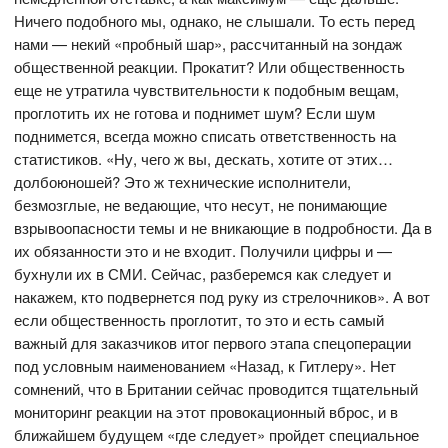
Ничего подобного мы, однако, не слышали. То есть перед
нами — некий «пробный шар», рассчитанный на зондаж
общественной реакции. Прокатит? Или общественность
еще не утратила чувствительности к подобным вещам,
проглотить их не готова и поднимет шум? Если шум
поднимется, всегда можно списать ответственность на
статистиков. «Ну, чего ж вы, дескать, хотите от этих…
долбоюношей? Это ж технические исполнители,
безмозглые, не ведающие, что несут, не понимающие
взрывоопасности темы и не вникающие в подробности. Да в
их обязанности это и не входит. Получили цифры и —
бухнули их в СМИ. Сейчас, разберемся как следует и
накажем, кто подвернется под руку из стрелочников». А вот
если общественность проглотит, то это и есть самый
важный для заказчиков итог первого этапа спецоперации
под условным наименованием «Назад, к Гитлеру». Нет
сомнений, что в Британии сейчас проводится тщательный
мониторинг реакции на этот провокационный вброс, и в
ближайшем будущем «где следует» пройдет специальное