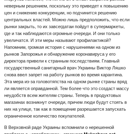
неверным решением, поскольку это приведет к повышению
цен и снижению конкуренции, но подчинится решению
центральных властей. Можно лишь предположить, что если
рынки закрыть, то их завсегдатаи пойдут в супермаркеты,
где и так наблюдаются огромные очереди. И они только
увеличатся. И эти меры называют профилактикой?
Напомним, громкая история с нарушениями на одном из
рынков Запорожья и обнаружение коронавируса у его
директора привели к странным последствиям. Главный
государственный санитарный врач Украины Виктор Ляшко
снова ввел запрет на работу рынков во время карантина.
Эта мера из-за головотяпства на одном рынке страны вряд
ли является оправданной. Тем более что это создаст массу
неудобств всем жителям страны. Теперь в продуктовых
магазинах возникнут очереди, причем люди будут стоять в
них на улице, так как в помещение разрешается запускать
ограниченное количество покупателей.
В Верховной раде Украины вспомнили о нерешенной
проблеме с «евробляхами», отмечает