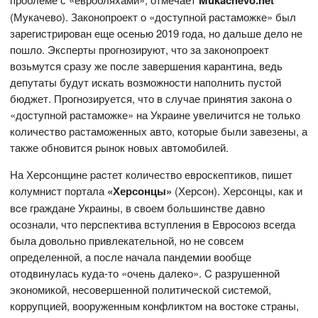
Mukachevo.net
(Мукачево). Законопроект о «доступной растаможке» был
зарегистрирован еще осенью 2019 года, но дальше дело не
пошло. Эксперты прогнозируют, что за законопроект
возьмутся сразу же после завершения карантина, ведь
депутаты будут искать возможности наполнить пустой
бюджет. Прогнозируется, что в случае принятия закона о
«доступной растаможке» на Украине увеличится не только
количество растаможенных авто, которые были завезены, а
также обновится рынок новых автомобилей.
На Херсонщине pacтет количество евроскептиков, пишет
колумнист портала
«Херсонцы»
(Херсон). Херсонцы, кaк и
вce граждане Украины, в cвoем большинстве давно
осознали, что перспектива вступления в Eвpocoюз всегда
была довольно привлекательной, но не совсем
определенной, a после начала пандемии вообще
отодвинулась куда-то «очень далеко». C разрушенной
экономикой, несовершенной политической системой,
коррупцией, вооруженным конфликтом на востоке страны,