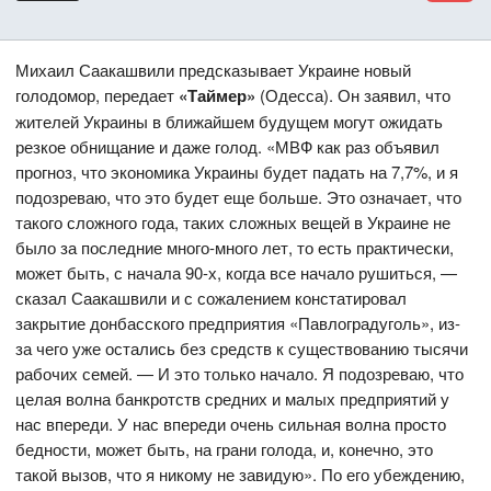
Михаил Саакашвили предсказывает Украине новый
голодомор, передает
«Таймер»
(Одесса). Он заявил, что
жителей Украины в ближайшем будущем могут ожидать
резкое обнищание и даже голод. «МВФ как раз объявил
прогноз, что экономика Украины будет падать на 7,7%, и я
подозреваю, что это будет еще больше. Это означает, что
такого сложного года, таких сложных вещей в Украине не
было за последние много-много лет, то есть практически,
может быть, с начала 90-х, когда все начало рушиться, —
сказал Саакашвили и с сожалением констатировал
закрытие донбасского предприятия «Павлоградуголь», из-
за чего уже остались без средств к существованию тысячи
рабочих семей. — И это только начало. Я подозреваю, что
целая волна банкротств средних и малых предприятий у
нас впереди. У нас впереди очень сильная волна просто
бедности, может быть, на грани голода, и, конечно, это
такой вызов, что я никому не завидую». По его убеждению,