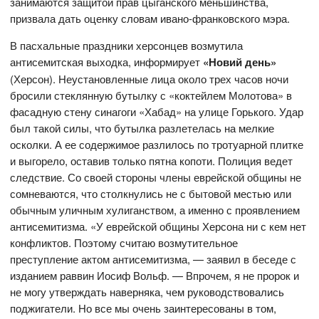
занимаются защитой прав цыганского меньшинства,
призвала дать оценку словам ивано-франковского мэра.
В пасхальные праздники херсонцев возмутила
антисемитская выходка, информирует
«Новий день»
(Херсон). Неустановленные лица около трех часов ночи
бросили стеклянную бутылку с «коктейлем Молотова» в
фасадную стену синагоги «Хабад» на улице Горького. Удар
был такой силы, что бутылка разлетелась на мелкие
осколки. А ее содержимое разлилось по тротуарной плитке
и выгорело, оставив только пятна копоти. Полиция ведет
следствие. Со своей стороны члены еврейской общины не
сомневаются, что столкнулись не с бытовой местью или
обычным уличным хулиганством, а именно с проявлением
антисемитизма. «У еврейской общины Херсона ни с кем нет
конфликтов. Поэтому считаю возмутительное
преступление актом антисемитизма, — заявил в беседе с
изданием раввин Иосиф Вольф. — Впрочем, я не пророк и
не могу утверждать наверняка, чем руководствовались
поджигатели. Но все мы очень заинтересованы в том,