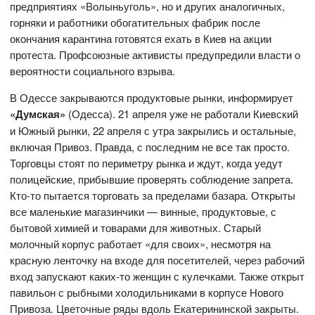
предприятиях «Волыньуголь», но и других аналогичных,
горняки и работники обогатительных фабрик после
окончания карантина готовятся ехать в Киев на акции
протеста. Профсоюзные активисты предупредили власти о
вероятности социального взрыва.
В Одессе закрываются продуктовые рынки, информирует
«Думская»
(Одесса). 21 апреля уже не работали Киевский
и Южный рынки, 22 апреля с утра закрылись и остальные,
включая Привоз. Правда, с последним не все так просто.
Торговцы стоят по периметру рынка и ждут, когда уедут
полицейские, прибывшие проверять соблюдение запрета.
Кто-то пытается торговать за пределами базара. Открыты
все маленькие магазинчики — винные, продуктовые, с
бытовой химией и товарами для животных. Старый
молочный корпус работает «для своих», несмотря на
красную ленточку на входе для посетителей, через рабочий
вход запускают каких-то женщин с кулечками. Также открыт
павильон с рыбными холодильниками в корпусе Нового
Привоза. Цветочные ряды вдоль Екатерининской закрыты.