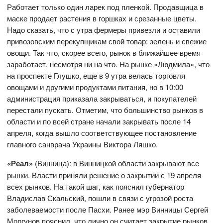
Работает только один ларек под пленкой. Продавщица в
маске продает растения в горшках и срезанные цветы.
Надо сказать, что с утра фермеры привезли и оставили
привозовским перекупщикам свой товар: зелень и свежие
овощи. Так что, скорее всего, рынок в ближайшее время
заработает, несмотря ни на что. На рынке «Людмила», что
на проспекте Глушко, еще в 9 утра велась торговля
овощами и другими продуктами питания, но в 10:00
администрация приказала закрываться, и покупателей
перестали пускать. Отметим, что большинство рынков в
области и по всей стране начали закрывать после 14
апреля, когда вышло соответствующее постановление
главного санврача Украины Виктора Ляшко.
«Реал»
(Винница): в Винницкой области закрывают все
рынки. Власти приняли решение о закрытии с 19 апреля
всех рынков. На такой шаг, как пояснил губернатор
Владислав Скальский, пошли в связи с угрозой роста
заболеваемости после Пасхи. Ранее мэр Винницы Сергей
Моргунов пояснил, что лично он считает закрытие рынков