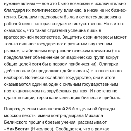
нужные активы — все это было возможным исключительно
благодаря их политическому влиянию, а никак не их бизнес-
гению. Большим подспорьем была и остается дешевизна
рабочей силы, которая создается искусственно. Но в итоге
оказалось, что такая стратегия успешна лишь в
краткосрочной перспективе. Защитить свои интересы может
только сильное государство: с развитым внутренним
рынком, стабильным внутриполитическим климатом (что
предполагает объединение олигархических групп вокруг
общих целей хотя бы в первом приближении). Олигархи
действовали (и продолжают действовать) с точностью до
наоборот. Всячески ослабляя государство, они в итоге
оказываются один на один с сильным государственным
протекционизмом на зарубежных рынках. И постепенно
сдают позиции, теряя капитализацию бизнеса и прибыль.
Подразделения николаевской 36-й отдельной бригады
морской пехоты имени контр-адмирала Михаила
Белинского прошли боевые учения, рассказывают
«НикВести»
(Николаев). Сообщается, что в рамках