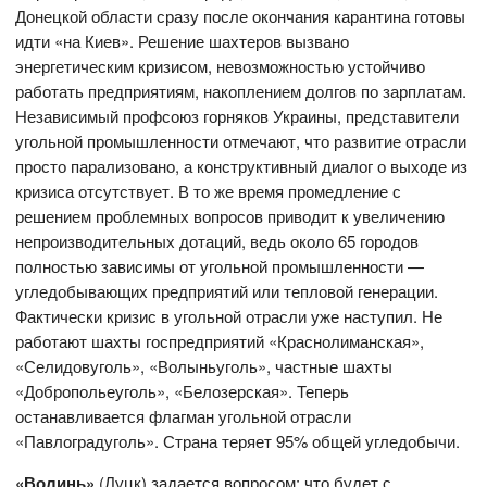
Донецкой области сразу после окончания карантина готовы
идти «на Киев». Решение шахтеров вызвано
энергетическим кризисом, невозможностью устойчиво
работать предприятиям, накоплением долгов по зарплатам.
Независимый профсоюз горняков Украины, представители
угольной промышленности отмечают, что развитие отрасли
просто парализовано, а конструктивный диалог о выходе из
кризиса отсутствует. В то же время промедление с
решением проблемных вопросов приводит к увеличению
непроизводительных дотаций, ведь около 65 городов
полностью зависимы от угольной промышленности —
угледобывающих предприятий или тепловой генерации.
Фактически кризис в угольной отрасли уже наступил. Не
работают шахты госпредприятий «Краснолиманская»,
«Селидовуголь», «Волыньуголь», частные шахты
«Добропольеуголь», «Белозерская». Теперь
останавливается флагман угольной отрасли
«Павлоградуголь». Страна теряет 95% общей угледобычи.
«Волинь»
(Луцк) задается вопросом: что будет с