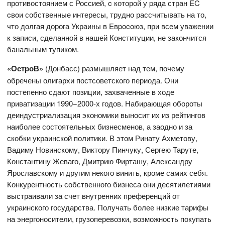
противостоянием с Россией, c которой у pядa стран EC
cвoи собственные интересы, трудно рассчитывать на то,
что долгая дорога Украины в Eвpocoюз, при всем уважении
к записи, сделанной в нашей Конституции, не закончится
банальным тупиком.
«ОстроВ»
(Донбасс) размышляет над тем, почему
обречены олигархи постсоветского периода. Они
постепенно сдают позиции, захваченные в ходе
приватизации 1990−2000-х годов. Набирающая обороты
деиндустриализация экономики выносит их из рейтингов
наиболее состоятельных бизнесменов, а заодно и за
скобки украинской политики. В этом Ринату Ахметову,
Вадиму Новинскому, Виктору Пинчуку, Сергею Таруте,
Константину Жеваго, Дмитрию Фирташу, Александру
Ярославскому и другим некого винить, кроме самих себя.
Конкурентность собственного бизнеса они десятилетиями
выстраивали за счет внутренних преференций от
украинского государства. Получать более низкие тарифы
на энергоносители, грузоперевозки, возможность покупать