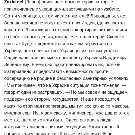
Zaxid.net
(Львов) описывает иные истории, которые
приключились с украинцами, застрявшими на чужбине.
Сотни украинцев, в том числе и жителей Львовщины, уже
больше месяца не могут выехать из Индии, где их застал
карантин. Люди живут в съемных квартирах, питаются или
на собственные деньги, или за счет волонтеров. Сколько
еще так будет продолжаться и как им вернуться на
Украину, пока неизвестно. Украинцы из разных уголков
Индии написали письмо к президенту Украины Владимиру
Зеленскому. В нем они просят эвакуировать их, помочь
материально и предоставить возможность пройти
обсервацию на родине в безопасных санитарных условиях.
«Мы понимаем, что на Украине ситуация тоже тяжелая, —
говорит один из застрявших. — Но мы совсем не ощущаем
поддержки со стороны государства. И еще проводится
какая-то странная пропаганда, мы тут все какие-то мажоры,
миллионеры. Ну, я вам скажу, миллионеры уже давно в тех
местах, где они хотели быть. Здесь остались люди,
которые стали заложниками ситуации». Единственный
вариант для украинцев выбраться из Индии сейчас —