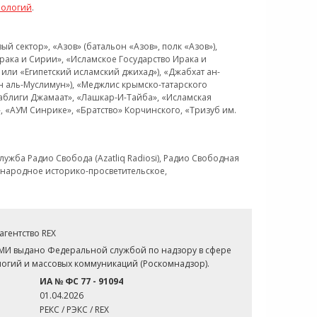
нологий
.
 сектор», «Азов» (батальон «Азов», полк «Азов»),
рака и Сирии», «Исламское Государство Ирака и
или «Египетский исламский джихад»), «Джабхат ан-
н аль-Муслимун»), «Меджлис крымско-татарского
Таблиги Джамаат», «Лашкар-И-Тайба», «Исламская
 «АУМ Синрике», «Братство» Корчинского, «Тризуб им.
ужба Радио Свобода (Azatliq Radiosi), Радио Свободная
ждународное историко-просветительское,
гентство REX
СМИ выдано Федеральной службой по надзору в сфере
огий и массовых коммуникаций (Роскомнадзор).
ИА № ФС 77 - 91094
01.04.2026
РЕКС / РЭКС / REX