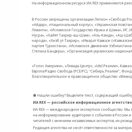
На информационном ресурсе ИА REX применяются рек
В России запрещены организации Легион «Свобода Росси
«Айдар», «Национальный корпус», «Украинская повстанч
Леванта», «Исламское Государство Ирака и Шама», ИГ,
Нусра», «Хайят Тахрир-аш-Шам», «Аль-Каида», «Аш-Шаб
народа», «Хизб ут-Тахрир», «Имарат Кавказ» («Кавказс
партия Туркестана», «Исламское движение Узбекистана
Степана Бандеры», «Организация украинских национал
«Голос Америки», «Левада-Центр», «Idel.Реалии», Кавка
Европа/Радио Свобода (PCE/PC), "Сибирь.Реалии", Фонд 
благотворительное и правозащитное общество «Мемор
Нашли ошибку? Выделите текст, содержащий ошибку
ИА REX — российское информационное агентство
ИА REX — международное экспертное сообщество. Мы
на информирование аудитории о событиях в России и
читателей с мнением независимых экспертов, их реакци
Редакция агентства не несёт ответственности за матер