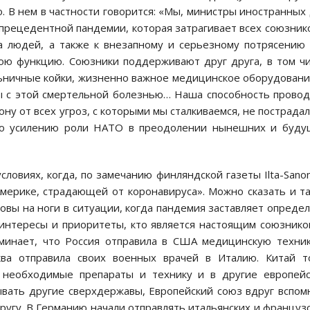
о. В нем в частности говорится: «Мы, министры иностранных
спрецедентной пандемии, которая затрагивает всех союзник
ла людей, а также к внезапному и серьезному потрясению
ою функцию. Союзники поддерживают друг друга, в том ч
ьничные койки, жизненно важное медицинское оборудовани
ы с этой смертельной болезнью… Наша способность прово
у от всех угроз, с которыми мы сталкиваемся, не пострадал
по усилению роли НАТО в преодолении нынешних и буду
словиях, когда, по замечанию финляндской газеты Ilta-Sano
 Америке, страдающей от коронавируса». Можно сказать и та
оловы на ноги в ситуации, когда пандемия заставляет опреде
 интересы и приоритеты, кто является настоящим союзнико
оминает, что Россия отправила в США медицинскую техни
ва отправила своих военных врачей в Италию. Китай т
 необходимые препараты и технику и в другие европейс
ывать другие сверхдержавы, Европейский союз вдруг вспом
ругу. В Германию начали отправлять итальянских и француз