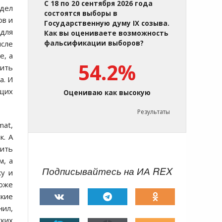
С 18 по 20 сентября 2026 года
 дел
состоятся выборы в
ов и
Государственную думу IX созыва.
 для
Как вы оцениваете возможность
исле
фальсификации выборов?
е, а
54.2%
дить
а. И
щих
Оцениваю как высокую
Результаты
mat,
к. А
лить
м, а
Подписывайтесь на ИА REX
ку и
оже
кие
нил,
ских