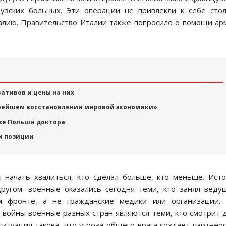
зских больных. Эти операции не привлекли к себе сто
Италию. Правительство Италии также попросило о помощи а
ативов и цены на них
орейшем восстановлении мировой экономики»
аве Польши доктора
и позиции
 начать хвалиться, кто сделал больше, кто меньше. Ист
другом: военные оказались сегодня теми, кто занял вед
 фронте, а не гражданские медики или организации. 
 войны военные разных стран являются теми, кто смотрит 
ситуация такова, что угроза общего врага создает партнер