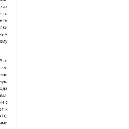
ских
 что
реть
вязи
рным
тему
 Это
внее
ение
ную
рода
ами,
чи с
ет к
НАТО
ными