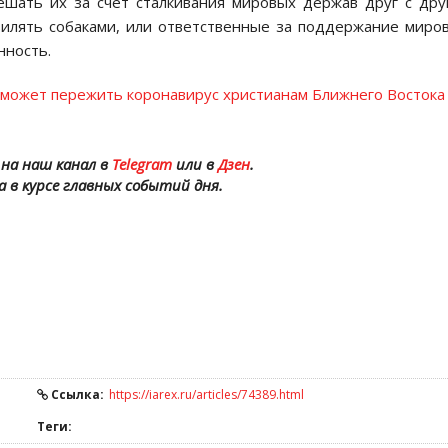
шать их за счет сталкивания мировых держав друг с дру
вилять собаками, или ответственные за поддержание миро
нность.
может пережить коронавирус христианам Ближнего Востока
на наш канал в
Telegram
или в
Дзен
.
а в курсе главных событий дня.
Ссылка:
https://iarex.ru/articles/74389.html
Теги: