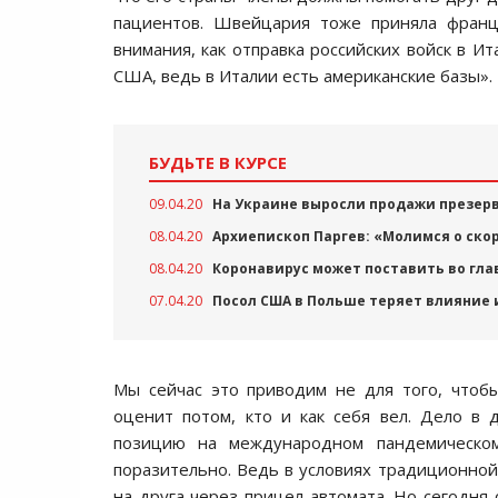
пациентов. Швейцария тоже приняла францу
внимания, как отправка российских войск в 
США, ведь в Италии есть американские базы».
БУДЬТЕ В КУРСЕ
09.04.20
На Украине выросли продажи презерв
08.04.20
Архиепископ Паргев: «Молимся о ск
08.04.20
Коронавирус может поставить во гл
07.04.20
Посол США в Польше теряет влияние 
Мы сейчас это приводим не для того, чтобы
оценит потом, кто и как себя вел. Дело в 
позицию на международном пандемическом
поразительно. Ведь в условиях традиционной
на друга через прицел автомата. Но сегодня 