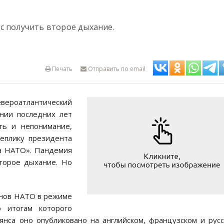
с получить второе дыхание.
Печать
Отправить по email
евероатлантический
ении последних лет
ть и непонимание,
реплику президента
а НАТО». Пандемия
второе дыхание. Но
енов НАТО в режиме
 итогам которого
янса оно опубликовано на английском, французском и рус