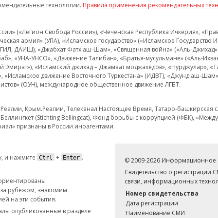
омендательные технологии.
Правила применения рекомендательных тех
и» («Легион Свобода России»), «Чеченская Республика Ичкерия», «Правый
еская армия» (УПА), «Исламское государство» («Исламское Государство И
 ИГИЛ, ДАИШ), «Джабхат Фатх аш-Шам», «Священная война» («Аль-Джихад» 
аб», «УНА-УНСО», «Движение Талибан», «Братья-мусульмане» («Аль-Ихва
кий Эмират»), «Исламский джихад – Джамаат моджахедов», «Нурджулар», «
», «Исламское движение Восточного Туркестана» (ИДВТ), «Джунд аш-Шам»,
истов» (ОУН), международное общественное движение ЛГБТ.
з.Реалии, Крым.Реалии, Телеканал Настоящее Время, Татаро-башкирская сл
Беллингкет (Stichting Bellingcat), Фонд борьбы с коррупцией (ФБК), «Ме
иал» признаны в России иноагентами.
, и нажмите
+
.
Ctrl
Enter
© 2009-2026 Информационное а
Свидетельство о регистрации 
 ориентированы
связи, информационных технол
 за рубежом, знакомим
Номер свидетельства
ей на эти события.
Дата регистрации
иалы опубликованные в разделе
Наименование СМИ