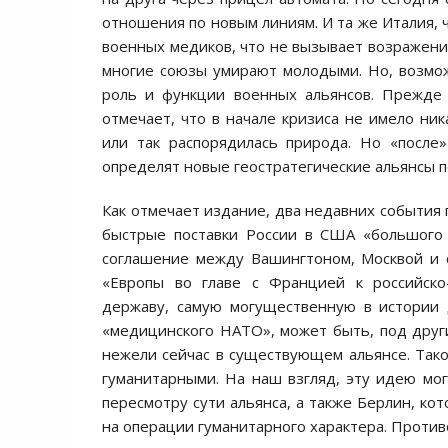
отношения по новым линиям. И та же Италия, 
военных медиков, что не вызывает возражения
многие союзы умирают молодыми. Но, возмож
роль и функции военных альянсов. Прежде 
отмечает, что в начале кризиса не имело ни
или так распорядилась природа. Но «после
определят новые геостратегические альянсы п
Как отмечает издание, два недавних события 
быстрые поставки России в США «большого 
соглашение между Вашингтоном, Москвой и 
«Европы во главе с Францией к российско
державу, самую могущественную в истории 
«медицинского НАТО», может быть, под други
нежели сейчас в существующем альянсе. Так
гуманитарными. На наш взгляд, эту идею мо
пересмотру сути альянса, а также Берлин, ко
на операции гуманитарного характера. Проти