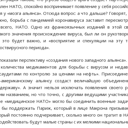
член НАТО, спокойно воспринимает появление у себя россий
 у «мозга альянса». Отсюда вопрос: а что дальше? Говорят,
но, борьба с пандемией коронавируса заставит пересмот
всего, НАТО. Одно из франкоязычных изданий в этой с
какого значения происхождение вируса, был ли он рукотво
» это будет важно, и «восприятие и спекуляции на эту 
оствирусного периода».
показали перспективу «создания нового западного альянса».
количества медикаментов для борьбы с вирусом и неда
саудитами по контролю за ценами на нефть». Присоедин
-американскому альянсу создаст величайшую объединен
державу». А значит нельзя исключать появления своего 
м названием, но что точно, с другими ведущими участник
ое «медицинское НАТО» могло бы соединить военные зада
г бы поддержать Париж, который в лице Макрона призыва
торый постоянно подчеркивает, сколько много он тратит в 
водействовать будут малые страны с их мелкими националь