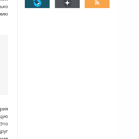
лько
рмию
ория
ущую
Это
друг
ские