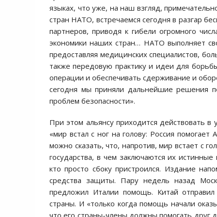
языках, что уже, на наш взгляд, примечательн
стран НАТО, встречаемся сегодня в разгар бе
партнеров, приводя к гибели огромного чис
экономики наших стран… НАТО выполняет св
предоставляя медицинских специалистов, бол
также передовую практику и идеи для борьб
операции и обеспечивать сдерживание и оборон
сегодня мы приняли дальнейшие решения 
проблем безопасности».
При этом альянсу приходится действовать в у
«мир встал с ног на голову: Россия помогает
можно сказать, что, напротив, мир встает с г
государства, в чем заключаются их истинные
кто просто сбоку пристроился. Издание нап
средства защиты. Пару недель назад Моск
предложил Италии помощь. Китай отправил
страны. И «только когда помощь начали оказ
что его страны-члены должны помогать друг д