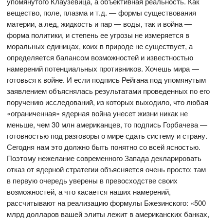
упомянутого Клаузевица, а объективная реальность. Как
вещество, поле, плазма и т.д. — формы существования
материи, а лед, жидкость и пар — воды, так и война —
форма политики, и степень ее угрозы не измеряется в
моральных единицах, коих в природе не существует, а
определяется балансом возможностей и известностью
намерений потенциальных противников. Хочешь мира —
готовься к войне. И если подпись Рейгана под упомянутым
заявлением объяснялась результатами проведенных по его
поручению исследований, из которых выходило, что любая
«ограниченная» ядерная война унесет жизни никак не
меньше, чем 30 млн американцев, то подпись Горбачева —
готовностью под разговоры о мире сдать систему и страну.
Сегодня нам это должно быть понятно со всей ясностью.
Поэтому нежелание современного Запада декларировать
отказ от ядерной стратегии объясняется очень просто: там
в первую очередь уверены в превосходстве своих
возможностей, а что касается наших намерений,
рассчитывают на реализацию формулы Бжезинского: «500
млрд долларов вашей элиты лежит в американских банках,