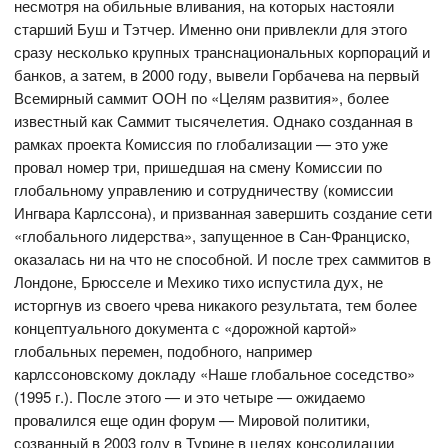
несмотря на обильные вливания, на которых настояли
старший Буш и Тэтчер. Именно они привлекли для этого
сразу несколько крупных транснациональных корпораций и
банков, а затем, в 2000 году, вывели Горбачева на первый
Всемирный саммит ООН по «Целям развития», более
известный как Саммит тысячелетия. Однако созданная в
рамках проекта Комиссия по глобализации — это уже
провал номер три, пришедшая на смену Комиссии по
глобальному управлению и сотрудничеству (комиссии
Ингвара Карлссона), и призванная завершить создание сети
«глобального лидерства», запущенное в Сан-Франциско,
оказалась ни на что не способной. И после трех саммитов в
Лондоне, Брюсселе и Мехико тихо испустила дух, не
исторгнув из своего чрева никакого результата, тем более
концептуального документа с «дорожной картой»
глобальных перемен, подобного, например
карлссоновскому докладу «Наше глобальное соседство»
(1995 г.). После этого — и это четыре — ожидаемо
провалился еще один форум — Мировой политики,
созванный в 2003 году в Турине в целях консолидации