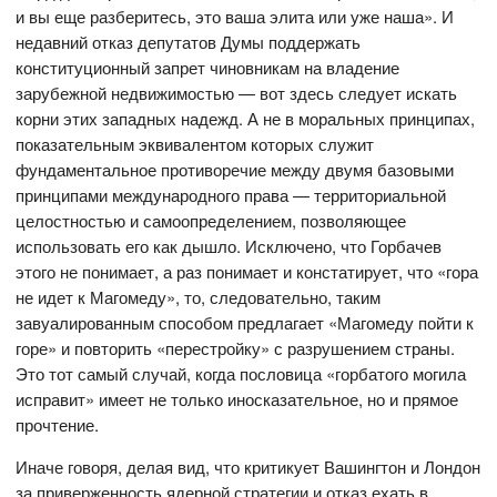
и вы еще разберитесь, это ваша элита или уже наша». И
недавний отказ депутатов Думы поддержать
конституционный запрет чиновникам на владение
зарубежной недвижимостью — вот здесь следует искать
корни этих западных надежд. А не в моральных принципах,
показательным эквивалентом которых служит
фундаментальное противоречие между двумя базовыми
принципами международного права — территориальной
целостностью и самоопределением, позволяющее
использовать его как дышло. Исключено, что Горбачев
этого не понимает, а раз понимает и констатирует, что «гора
не идет к Магомеду», то, следовательно, таким
завуалированным способом предлагает «Магомеду пойти к
горе» и повторить «перестройку» с разрушением страны.
Это тот самый случай, когда пословица «горбатого могила
исправит» имеет не только иносказательное, но и прямое
прочтение.
Иначе говоря, делая вид, что критикует Вашингтон и Лондон
за приверженность ядерной стратегии и отказ ехать в