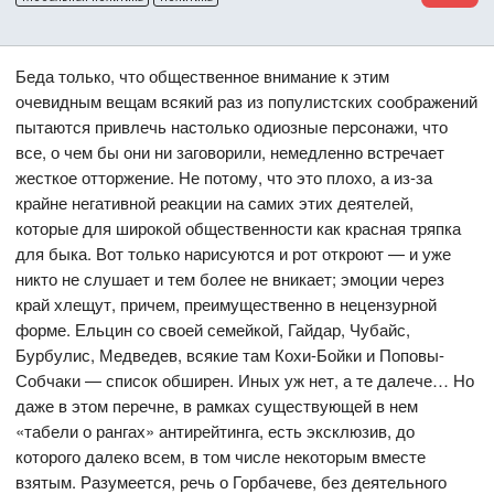
Беда только, что общественное внимание к этим
очевидным вещам всякий раз из популистских соображений
пытаются привлечь настолько одиозные персонажи, что
все, о чем бы они ни заговорили, немедленно встречает
жесткое отторжение. Не потому, что это плохо, а из-за
крайне негативной реакции на самих этих деятелей,
которые для широкой общественности как красная тряпка
для быка. Вот только нарисуются и рот откроют — и уже
никто не слушает и тем более не вникает; эмоции через
край хлещут, причем, преимущественно в нецензурной
форме. Ельцин со своей семейкой, Гайдар, Чубайс,
Бурбулис, Медведев, всякие там Кохи-Бойки и Поповы-
Собчаки — список обширен. Иных уж нет, а те далече… Но
даже в этом перечне, в рамках существующей в нем
«табели о рангах» антирейтинга, есть эксклюзив, до
которого далеко всем, в том числе некоторым вместе
взятым. Разумеется, речь о Горбачеве, без деятельного