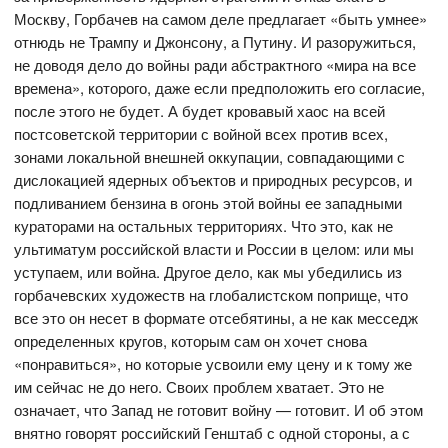
Москву, Горбачев на самом деле предлагает «быть умнее»
отнюдь не Трампу и Джонсону, а Путину. И разоружиться,
не доводя дело до войны ради абстрактного «мира на все
времена», которого, даже если предположить его согласие,
после этого не будет. А будет кровавый хаос на всей
постсоветской территории с войной всех против всех,
зонами локальной внешней оккупации, совпадающими с
дислокацией ядерных объектов и природных ресурсов, и
подливанием бензина в огонь этой войны ее западными
кураторами на остальных территориях. Что это, как не
ультиматум российской власти и России в целом: или мы
уступаем, или война. Другое дело, как мы убедились из
горбачевских художеств на глобалистском поприще, что
все это он несет в формате отсебятины, а не как месседж
определенных кругов, которым сам он хочет снова
«понравиться», но которые усвоили ему цену и к тому же
им сейчас не до него. Своих проблем хватает. Это не
означает, что Запад не готовит войну — готовит. И об этом
внятно говорят российский Генштаб с одной стороны, а с