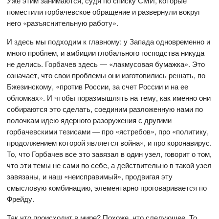
Уже этим занимаются, судя по списку СМИ, которые
поместили горбачевское обращение и развернули вокруг
него «разъяснительную работу».
И здесь мы подходим к главному: у Запада одновременно и
много проблем, и амбиции глобального господства никуда
не делись. Горбачев здесь — «лакмусовая бумажка». Это
означает, что свои проблемы они изготовились решать, по
Бжезинскому, «против России, за счет России и на ее
обломках». И чтобы поразмышлять на тему, как именно они
собираются это сделать, соединим разложенную нами по
полочкам идею ядерного разоружения с другими
горбачевскими тезисами — про «ястребов», про «политику,
продолжением которой является война», и про коронавирус.
То, что Горбачев все это завязал в один узел, говорит о том,
что эти темы не сами по себе, а действительно в такой узел
завязаны, и наш «неисправимый», продвигая эту
смысловую комбинацию, элементарно проговаривается по
Фрейду.
Так что происходит в мире? Похоже, что следующее. То,