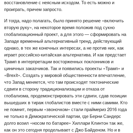
восстановление с неясным исходом. То есть можно и
проиграть, причем запросто.
И тогда, надо полагать, было принято решение «включить
вторую руку», на некоторое время положив под сукно
глобализационный проект, а для этого — сформировать на
Западе временный альтернативный тренд, действующий
однако, в тех же конечных интересах, а не против них, как
играет российско-китайская альтернатива. И как предстает
Трамп в интерпретации восторженных поклонников и
циничных заказчиков. Так и появились проекты «Трамп» и
«Brexit». Создать у мировой общественности впечатление,
что Запад меняется, что там происходят тектонические
сдвиги в сторону традиционализации и отказа от
глобализма, продемонстрировать эти сдвиги, сдав позиции
вышедших в тираж глобалистов вместе с ними самими. Кто
не помнит, первым «звоночком» стали праймериз 2016 года
не только в Демократической партии, где Берни Сандерс
долго возил «носом по батарее» Хиллари Клинтон так же,
как он это сегодня проделывает с Джо Байденом. Но и в