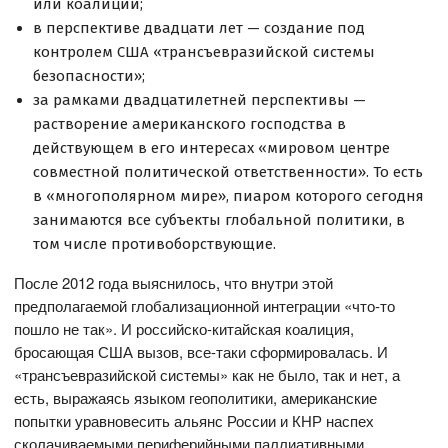
или коалиции;
в перспективе двадцати лет — создание под
контролем США «трансъевразийской системы
безопасности»;
за рамками двадцатилетней перспективы —
растворение американского господства в
действующем в его интересах «мировом центре
совместной политической ответственности». То есть
в «многополярном мире», пиаром которого сегодня
занимаются все субъекты глобальной политики, в
том числе противоборствующие.
После 2012 года выяснилось, что внутри этой
предполагаемой глобализационной интеграции «что-то
пошло не так». И российско-китайская коалиция,
бросающая США вызов, все-таки сформировалась. И
«трансъевразийской системы» как не было, так и нет, а
есть, выражаясь языком геополитики, американские
попытки уравновесить альянс России и КНР наспех
сколачиваемыми периферийными паллиативными