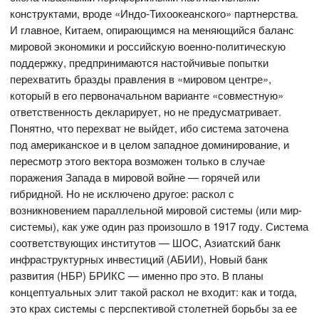
конструктами, вроде «Индо-Тихоокеанского» партнерства.
И главное, Китаем, опирающимся на меняющийся баланс
мировой экономики и российскую военно-политическую
поддержку, предпринимаются настойчивые попытки
перехватить бразды правления в «мировом центре»,
который в его первоначальном варианте «совместную»
ответственность декларирует, но не предусматривает.
Понятно, что перехват не выйдет, ибо система заточена
под американское и в целом западное доминирование, и
пересмотр этого вектора возможен только в случае
поражения Запада в мировой войне — горячей или
гибридной. Но не исключено другое: раскол с
возникновением параллельной мировой системы (или мир-
системы), как уже один раз произошло в 1917 году. Система
соответствующих институтов — ШОС, Азиатский банк
инфраструктурных инвестиций (АБИИ), Новый банк
развития (НБР) БРИКС — именно про это. В планы
концептуальных элит такой раскол не входит: как и тогда,
это крах системы с перспективой столетней борьбы за ее