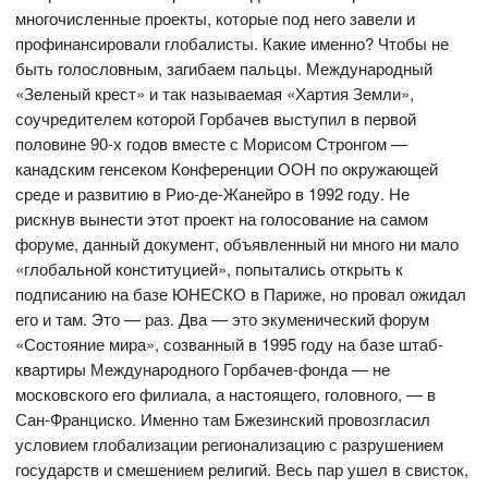
многочисленные проекты, которые под него завели и
профинансировали глобалисты. Какие именно? Чтобы не
быть голословным, загибаем пальцы. Международный
«Зеленый крест» и так называемая «Хартия Земли»,
соучредителем которой Горбачев выступил в первой
половине 90-х годов вместе с Морисом Стронгом —
канадским генсеком Конференции ООН по окружающей
среде и развитию в Рио-де-Жанейро в 1992 году. Не
рискнув вынести этот проект на голосование на самом
форуме, данный документ, объявленный ни много ни мало
«глобальной конституцией», попытались открыть к
подписанию на базе ЮНЕСКО в Париже, но провал ожидал
его и там. Это — раз. Два — это экуменический форум
«Состояние мира», созванный в 1995 году на базе штаб-
квартиры Международного Горбачев-фонда — не
московского его филиала, а настоящего, головного, — в
Сан-Франциско. Именно там Бжезинский провозгласил
условием глобализации регионализацию с разрушением
государств и смешением религий. Весь пар ушел в свисток,