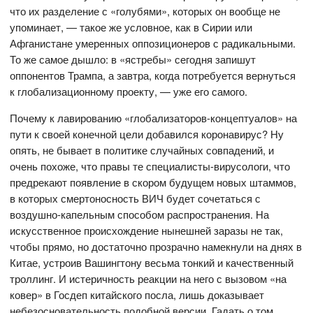
что их разделение с «голубями», которых он вообще не
упоминает, — такое же условное, как в Сирии или
Афганистане умеренных оппозиционеров с радикальными.
То же самое дышло: в «ястребы» сегодня запишут
оппонентов Трампа, а завтра, когда потребуется вернуться
к глобализационному проекту, — уже его самого.
Почему к лавированию «глобализаторов-концептуалов» на
пути к своей конечной цели добавился коронавирус? Ну
опять, не бывает в политике случайных совпадений, и
очень похоже, что правы те специалисты-вирусологи, что
предрекают появление в скором будущем новых штаммов,
в которых смертоносность ВИЧ будет сочетаться с
воздушно-капельным способом распространения. На
искусственное происхождение нынешней заразы не так,
чтобы прямо, но достаточно прозрачно намекнули на днях в
Китае, устроив Вашингтону весьма тонкий и качественный
троллинг. И истеричность реакции на него с вызовом «на
ковер» в Госдеп китайского посла, лишь доказывает
небезосновательность подобной версии. Гадать о том,