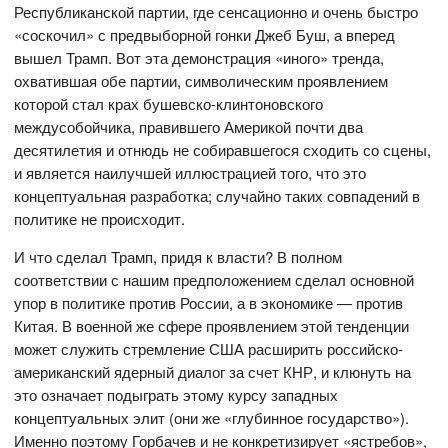
Республиканской партии, где сенсационно и очень быстро
«соскочил» с предвыборной гонки Джеб Буш, а вперед
вышел Трамп. Вот эта демонстрация «иного» тренда,
охватившая обе партии, символическим проявлением
которой стал крах бушевско-клинтоновского
междусобойчика, правившего Америкой почти два
десятилетия и отнюдь не собиравшегося сходить со сцены,
и является наилучшей иллюстрацией того, что это
концептуальная разработка; случайно таких совпадений в
политике не происходит.
И что сделал Трамп, придя к власти? В полном
соответствии с нашим предположением сделал основной
упор в политике против России, а в экономике — против
Китая. В военной же сфере проявлением этой тенденции
может служить стремление США расширить российско-
американский ядерный диалог за счет КНР, и клюнуть на
это означает подыграть этому курсу западных
концептуальных элит (они же «глубинное государство»).
Именно поэтому Горбачев и не конкретизирует «ястребов»,