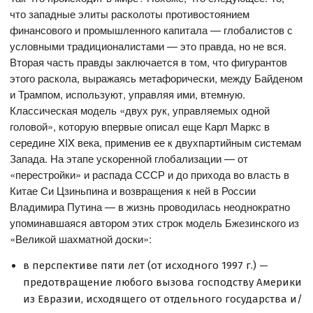
что западные элиты расколоты противостоянием
финансового и промышленного капитала — глобалистов с
условными традиционалистами — это правда, но не вся.
Вторая часть правды заключается в том, что фигурантов
этого раскола, выражаясь метафорически, между Байденом
и Трампом, используют, управляя ими, втемную.
Классическая модель «двух рук, управляемых одной
головой», которую впервые описал еще Карл Маркс в
середине XIX века, применив ее к двухпартийным системам
Запада. На этапе ускоренной глобализации — от
«перестройки» и распада СССР и до прихода во власть в
Китае Си Цзиньпина и возвращения к ней в России
Владимира Путина — в жизнь проводилась неоднократно
упоминавшаяся автором этих строк модель Бжезинского из
«Великой шахматной доски»:
в перспективе пяти лет (от исходного 1997 г.) —
предотвращение любого вызова господству Америки
из Евразии, исходящего от отдельного государства и/