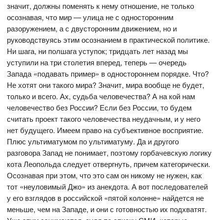
значит, должны поменять к нему отношение, не только
осознавая, что мир — улица не с односторонним
разоружением, а с двусторонним движением, но и
руководствуясь этим осознанием в практической политике.
Ни шага, ни полшага уступок; тридцать лет назад мы
уступили на три столетия вперед, теперь — очередь
Запада «подавать пример» в одностороннем порядке. Что?
Не хотят они такого мира? Значит, мира вообще не будет,
только и всего. Ах, судьба человечества? А на кой нам
человечество без России? Если без России, то будем
считать проект такого человечества неудачным, и у него
нет будущего. Имеем право на субъективное восприятие.
Плюс ультиматумом по ультиматуму. Да и другого
разговора Запад не понимает, поэтому горбачевскую логику
кота Леопольда следует отвергнуть, причем категорически.
Осознавая при этом, что это сам он никому не нужен, как
тот «неуловимый Джо» из анекдота. А вот последователей
у его взглядов в российской «пятой колонне» найдется не
меньше, чем на Западе, и они с готовностью их подхватят.