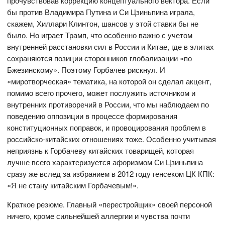
прочувствовав коррекцию концептуального вектора. Если
бы против Владимира Путина и Си Цзиньпина играла,
скажем, Хиллари Клинтон, шансов у этой ставки бы не
было. Но играет Трамп, что особенно важно с учетом
внутренней расстановки сил в России и Китае, где в элитах
сохраняются позиции сторонников глобализации «по
Бжезинскому». Поэтому Горбачев рискнул. И
«миротворческая» тематика, на которой он сделал акцент,
помимо всего прочего, может послужить источником и
внутренних противоречий в России, что мы наблюдаем по
поведению оппозиции в процессе формирования
конституционных поправок, и провоцирования проблем в
российско-китайских отношениях тоже. Особенно учитывая
неприязнь к Горбачеву китайских товарищей, которая
лучше всего характеризуется афоризмом Си Цзиньпина
сразу же вслед за избранием в 2012 году генсеком ЦК КПК:
«Я не стану китайским Горбачевым!».
Краткое резюме. Главный «перестройщик» своей персоной
ничего, кроме сильнейшей аллергии и чувства почти