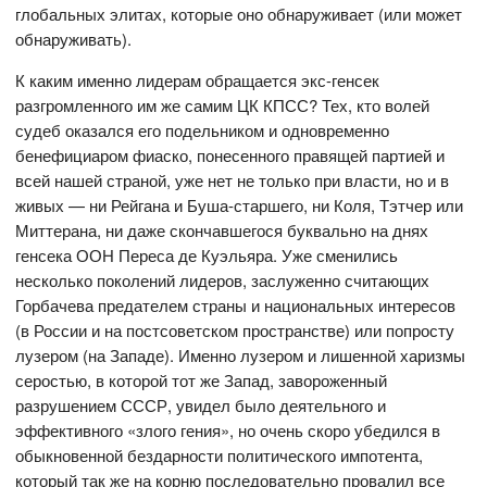
глобальных элитах, которые оно обнаруживает (или может
обнаруживать).
К каким именно лидерам обращается экс-генсек
разгромленного им же самим ЦК КПСС? Тех, кто волей
судеб оказался его подельником и одновременно
бенефициаром фиаско, понесенного правящей партией и
всей нашей страной, уже нет не только при власти, но и в
живых — ни Рейгана и Буша-старшего, ни Коля, Тэтчер или
Миттерана, ни даже скончавшегося буквально на днях
генсека ООН Переса де Куэльяра. Уже сменились
несколько поколений лидеров, заслуженно считающих
Горбачева предателем страны и национальных интересов
(в России и на постсоветском пространстве) или попросту
лузером (на Западе). Именно лузером и лишенной харизмы
серостью, в которой тот же Запад, завороженный
разрушением СССР, увидел было деятельного и
эффективного «злого гения», но очень скоро убедился в
обыкновенной бездарности политического импотента,
который так же на корню последовательно провалил все