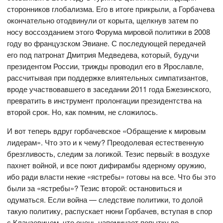
сторонников глобализма. Его в итоге прикрыли, а Горбачева
окончательно отодвинули от корыта, щелкнув затем по
носу воссозданием этого Форума мировой политики в 2008
году во французском Эвиане. С последующей передачей
его под патронат Дмитрия Медведева, который, будучи
президентом России, трижды проводил его в Ярославле,
рассчитывая при поддержке влиятельных симпатизантов,
вроде участвовавшего в заседании 2011 года Бжезинского,
превратить в инструмент пролонгации президентства на
второй срок. Но, как помним, не сложилось.
И вот теперь вдруг горбачевское «Обращение к мировым
лидерам». Что это и к чему? Преодолевая естественную
брезгливость, следим за логикой. Тезис первый: в воздухе
пахнет войной, и все поют дифирамбы ядерному оружию,
ибо ради власти некие «ястребы» готовы на все. Что бы это
были за «ястребы»? Тезис второй: остановиться и
одуматься. Если война — следствие политики, то долой
такую политику, распускает нюни Горбачев, вступая в спор
с Клаузевицем, что очень напоминает попытку во