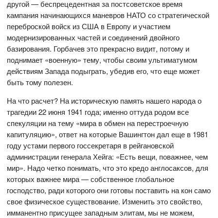
другой — беспрецедентная за постсоветское время
кампания начинающихся маневров НАТО со стратегической
переброской войск из США в Европу и участием
модернизированных частей и соединений двойного
базирования. Горбачев это прекрасно видит, потому и
поднимает «военную» тему, чтобы своим ультиматумом
действиям Запада подыграть, убедив его, что еще может
быть тому полезен.
На что расчет? На историческую память нашего народа о
трагедии 22 июня 1941 года; именно оттуда родом все
спекуляции на тему «мира в обмен на перестроечную
капитуляцию», ответ на которые Вашингтон дал еще в 1981
году устами первого госсекретаря в рейгановской
администрации генерала Хейга: «Есть вещи, поважнее, чем
мир». Надо четко понимать, что это кредо англосаксов, для
которых важнее мира — собственное глобальное
господство, ради которого они готовы поставить на кон само
свое физическое существование. Изменить это свойство,
имманентно присущее западным элитам, мы не можем,