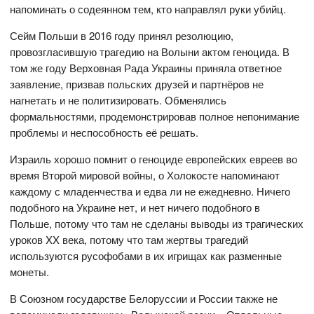
напоминать о содеянном тем, кто направлял руки убийц.
Сейм Польши в 2016 году принял резолюцию,
провозгласившую трагедию на Волыни актом геноцида. В
том же году Верховная Рада Украины приняла ответное
заявление, призвав польских друзей и партнёров не
нагнетать и не политизировать. Обменялись
формальностями, продемонстрировав полное непонимание
проблемы и неспособность её решать.
Израиль хорошо помнит о геноциде европейских евреев во
время Второй мировой войны, о Холокосте напоминают
каждому с младенчества и едва ли не ежедневно. Ничего
подобного на Украине нет, и нет ничего подобного в
Польше, потому что там не сделаны выводы из трагических
уроков XX века, потому что там жертвы трагедий
используются русофобами в их игрищах как разменные
монеты.
В Союзном государстве Белоруссии и России также не