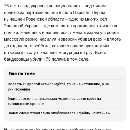
76 лет назад украинские националисты под видом
советских партизан вошли в село Паросля Перша
нынешней Ровенской области – одно из многих сёл
Западной Украины, где компактно проживали этнические
поляки. Наевшись и напившись, лжепартизаны устроили
массовую резню, насилуя и зверски убивая всех – вплоть
до годовалого ребёнка, которого нашли приколотым
штыком к столу с квашеным огурцом во рту. Всего
бандеровцы убили 173 поляка в том селе.
Ещё по теме
Воевать с Европой если придётся, то не на истощение, а на
уничтожение
Ближневосточная эскалация может поставить крест на
сионистском проекте
Зачем сионистская элита опубликовала «файлы Эпштейна»
На самом деле Украина помнит о «Волынской резне»,