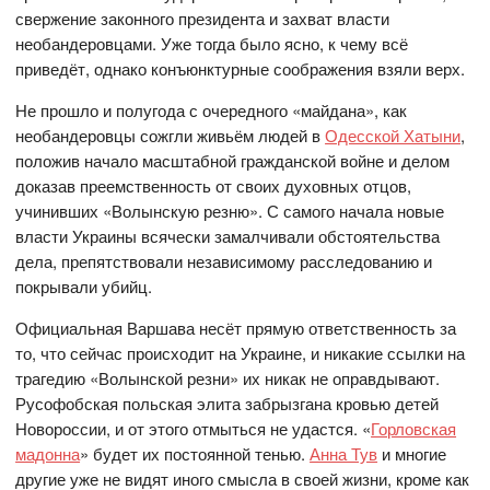
свержение законного президента и захват власти
необандеровцами. Уже тогда было ясно, к чему всё
приведёт, однако конъюнктурные соображения взяли верх.
Не прошло и полугода с очередного «майдана», как
необандеровцы сожгли живьём людей в
Одесской Хатыни
,
положив начало масштабной гражданской войне и делом
доказав преемственность от своих духовных отцов,
учинивших «Волынскую резню». С самого начала новые
власти Украины всячески замалчивали обстоятельства
дела, препятствовали независимому расследованию и
покрывали убийц.
Официальная Варшава несёт прямую ответственность за
то, что сейчас происходит на Украине, и никакие ссылки на
трагедию «Волынской резни» их никак не оправдывают.
Русофобская польская элита забрызгана кровью детей
Новороссии, и от этого отмыться не удастся. «
Горловская
мадонна
» будет их постоянной тенью.
Анна Тув
и многие
другие уже не видят иного смысла в своей жизни, кроме как