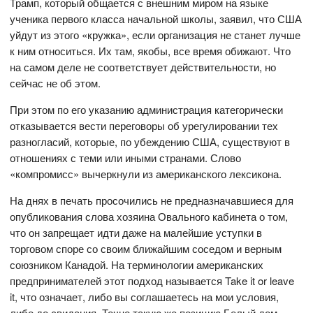
Трамп, который общается с внешним миром на языке
ученика первого класса начальной школы, заявил, что США
уйдут из этого «кружка», если организация не станет лучше
к ним относиться. Их там, якобы, все время обижают. Что
на самом деле не соответствует действительности, но
сейчас не об этом.
При этом по его указанию администрация категорически
отказывается вести переговоры об урегулировании тех
разногласий, которые, по убеждению США, существуют в
отношениях с теми или иными странами. Слово
«компромисс» вычеркнули из американского лексикона.
На днях в печать просочились не предназначавшиеся для
опубликования слова хозяина Овального кабинета о том,
что он запрещает идти даже на малейшие уступки в
торговом споре со своим ближайшим соседом и верным
союзником Канадой. На терминологии американских
предпринимателей этот подход называется Take it or leave
it, что означает, либо вы соглашаетесь на мои условия,
либо до свидания. Точно такую же позицию Белый дом