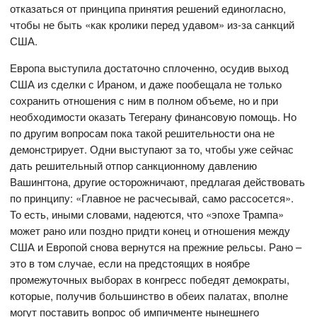
отказаться от принципа принятия решений единогласно,
чтобы не быть «как кролики перед удавом» из-за санкций
США.
Европа выступила достаточно сплоченно, осудив выход
США из сделки с Ираном, и даже пообещала не только
сохранить отношения с ним в полном объеме, но и при
необходимости оказать Тегерану финансовую помощь. Но
по другим вопросам пока такой решительности она не
демонстрирует. Одни выступают за то, чтобы уже сейчас
дать решительный отпор санкционному давлению
Вашингтона, другие осторожничают, предлагая действовать
по принципу: «Главное не расчесывай, само рассосется».
То есть, иными словами, надеются, что «эпохе Трампа»
может рано или поздно придти конец и отношения между
США и Европой снова вернутся на прежние рельсы. Рано –
это в том случае, если на предстоящих в ноябре
промежуточных выборах в конгресс победят демократы,
которые, получив большинство в обеих палатах, вполне
могут поставить вопрос об импичменте нынешнего