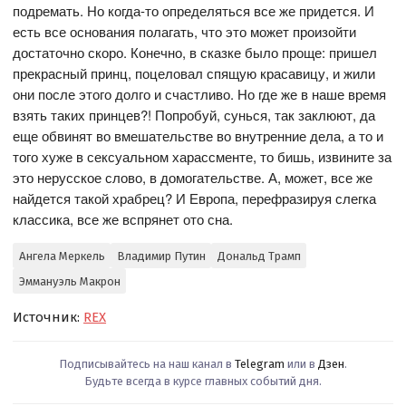
подремать. Но когда-то определяться все же придется. И
есть все основания полагать, что это может произойти
достаточно скоро. Конечно, в сказке было проще: пришел
прекрасный принц, поцеловал спящую красавицу, и жили
они после этого долго и счастливо. Но где же в наше время
взять таких принцев?! Попробуй, сунься, так заклюют, да
еще обвинят во вмешательстве во внутренние дела, а то и
того хуже в сексуальном харассменте, то бишь, извините за
это нерусское слово, в домогательстве. А, может, все же
найдется такой храбрец? И Европа, перефразируя слегка
классика, все же вспрянет ото сна.
Ангела Меркель
Владимир Путин
Дональд Трамп
Эммануэль Макрон
Источник:
REX
Подписывайтесь на наш канал в
Telegram
или в
Дзен
.
Будьте всегда в курсе главных событий дня.