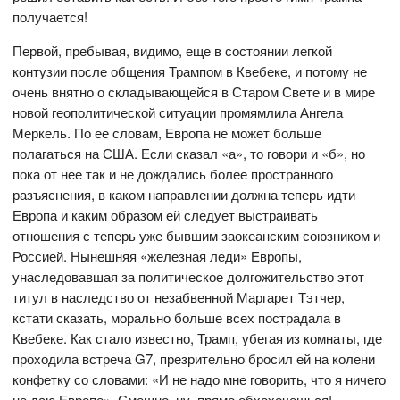
получается!
Первой, пребывая, видимо, еще в состоянии легкой
контузии после общения Трампом в Квебеке, и потому не
очень внятно о складывающейся в Старом Свете и в мире
новой геополитической ситуации промямлила Ангела
Меркель. По ее словам, Европа не может больше
полагаться на США. Если сказал «а», то говори и «б», но
пока от нее так и не дождались более пространного
разъяснения, в каком направлении должна теперь идти
Европа и каким образом ей следует выстраивать
отношения с теперь уже бывшим заокеанским союзником и
Россией. Нынешняя «железная леди» Европы,
унаследовавшая за политическое долгожительство этот
титул в наследство от незабвенной Маргарет Тэтчер,
кстати сказать, морально больше всех пострадала в
Квебеке. Как стало известно, Трамп, убегая из комнаты, где
проходила встреча G7, презрительно бросил ей на колени
конфетку со словами: «И не надо мне говорить, что я ничего
не даю Европе». Смешно, ну, прямо обхохочешься!