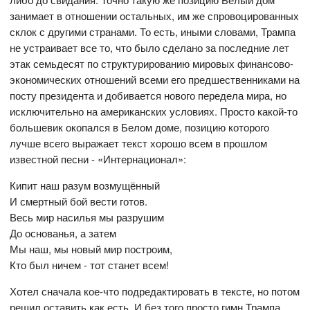
занимает в отношении остальных, им же спровоцированных
склок с другими странами. То есть, иными словами, Трампа
не устраивает все то, что было сделано за последние лет
этак семьдесят по структурированию мировых финансово-
экономических отношений всеми его предшественниками на
посту президента и добивается нового передела мира, но
исключительно на американских условиях. Просто какой-то
большевик окопался в Белом доме, позицию которого
лучше всего выражает текст хорошо всем в прошлом
известной песни - «Интернационал»:
Кипит наш разум возмущённый
И смертный бой вести готов.
Весь мир насилья мы разрушим
До основанья, а затем
Мы наш, мы новый мир построим,
Кто был ничем - тот станет всем!
Хотел сначала кое-что подредактировать в тексте, но потом
решил оставить как есть. И без того просто гимн Трампа