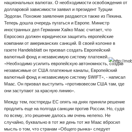
национальных валютах. О необходимости освобождения от
долларовой зависимости заявил и президент Турции
Эрдоган. Похожие заявления раздаются также из Пекина.
Теперь дошла очередь пугаться и Европе. Министр
иностранных дел Германии Хайко Маас считает, что
Евросоюз должен юридически защитить европейские
компании от американских санкций. В своей колонке в
газете Handelsblatt он призвал создать Европейский
валютный фонд и независимую систему платежей.
«Необходимо усилить европейскую автономность, создав
независимые от США платежные каналы, Европейский
валютный фонд и независимую систему SWIFT», - написал
Маас. Он призвал выступить «противовесом США там, где
они заступают за красную линию».
Между тем, постпреды ЕС опять на днях приняли решение
продлить еще на полгода санкции против России. Но, судя
по всему, это решение далось им очень нелегко. Не
случайно, буквально в тот же день тот же Маас вбросил
мысль о том, что странам «Общего рынка» следует