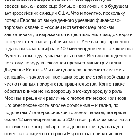
введенных, а - даже еще больше - возможных в будущем
антироссийских санкций США. Что и понятно, поскольку
потери Европы от вынужденного урезания финансово-
торговых связей с Россией и ответных мер Москвы
зашкаливают, и выражаются в десятках миллиардов евро и
потерей сотен тысяч рабочих мест. Уже в конце прошлого
года называлась цифра в 100 миллиардов евро, а какой она
будет в этом году, узнаем чуть позже. Весьма определенно
по этому поводу высказался премьер-министр Италии
Джузеппе Конте. «Мы выступаем за пересмотр системы
санкций», - заявил он, поставив решение этой проблемы в
число главных приоритетов правительства. Конте также
обратил внимание на возросшую международную роль
Москвы в решении различных геополитических кризисов.
Его обеспокоенность вполне объяснима – Италия, по
подсчетам Итало-российской торговой палаты, потеряла
около 12 миллиардов евро и 200 тысяч рабочих мест из-за
российского контрэмбарго, введенного три года назад в
ответ на санкции со стороны Евросоюза, принятые под