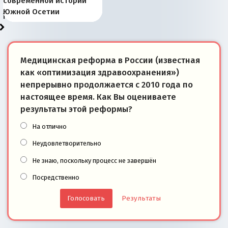
Запада рассказала о
перемены: 15 шагов к
Европы
сбрасывать балласт
года: первые уступки во
сегодня
Варшаве не поможет её
современной истории
тем, что они -
«переобувании» хозяев
суверенной экономике
Анкориджа
внутренней политике
отношениям с Россией?
Южной Осетии
победители
Медицинская реформа в России (известная
как «оптимизация здравоохранения»)
непрерывно продолжается с 2010 года по
настоящее время. Как Вы оцениваете
результаты этой реформы?
На отлично
Неудовлетворительно
Не знаю, поскольку процесс не завершён
Посредственно
Результаты