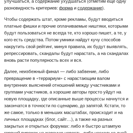
улучшаться, а содержание ухудшаться (отметим ещё одну
разновидность критериев:
форма
и
содержание
).
Чтобы содержать штат, кроме рекламы, будут вводиться
платные фишки и прочие оплачиваемые ништяки, которыми
будут пользоваться не всегда те, кто хорошо пишет, а те, у
кого есть средства. Потом умники найдут кучу способов
накрутить свой рейтинг, минуя правила, их будут выявлять,
репрессировать, скандалы будут нарастать, а на скандалах
вновь расти популярность всех и вся.
Далее, неизбежный финал — либо забвение, либо
превращение в «террариум» с нарастающим валом
внутренних выяснений отношений между участниками и
группами участников, а хорошие авторы просто уйдут на
новую площадку, где описанные выше процессы начнутся и
закончатся в точности по сценарию, до запятой. Кстати, то
же самое, только в меньших масштабах, происходит и на
личных площадках (блог, сайт…), а также на разных
закрытых и открытых форумах: либо я быстро штампую
горячий пирожок на жареную новость, либо несколько дней