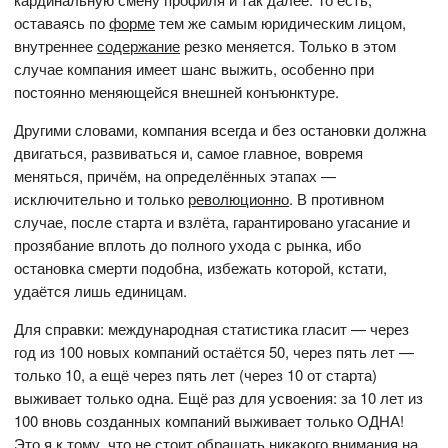
оставаясь по
форме
тем же самым юридическим лицом,
внутреннее
содержание
резко меняется. Только в этом
случае компания имеет шанс выжить, особенно при
постоянно меняющейся внешней конъюнктуре.
Другими словами, компания всегда и без остановки должна
двигаться, развиваться и, самое главное, вовремя
меняться, причём, на определённых этапах —
исключительно и только
революционно
. В противном
случае, после старта и взлёта, гарантировано угасание и
прозябание вплоть до полного ухода с рынка, ибо
остановка смерти подобна, избежать которой, кстати,
удаётся лишь единицам.
Для справки: международная статистика гласит — через
год из 100 новых компаний остаётся 50, через пять лет —
только 10, а ещё через пять лет (через 10 от старта)
выживает только одна. Ещё раз для усвоения: за 10 лет из
100 вновь созданных компаний выживает только ОДНА!
Это я к тому, что не стоит обращать никакого внимания на