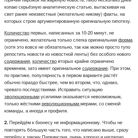
копаю серьёзную аналитическую статью, вытаскивая на
свет ранее неизвестные (желательно никому) факты, на
которых строю аргументированную оригинальную гипотезу.
Количество
первых, написанных за 10-20 минут, не
ограничено, желательна только слегка оригинальная
форма
(хотя это вовсе не обязательно, так как можно просто тупо
репостить новости из новостной ленты) без особого нового
содержания
,
количество
вторых крайне ограничено
временем, зато имеет оригинальное
содержание
. При этом,
по практике, популярность в первом варианте растёт
обычно гораздо быстрее, чем во втором, что, однако,
чревато последствиями. Исправить ситуацию
эволюционными
усилиями оказывается невозможным,
только жёсткими
революционными
мерами, со сменой
команды, а иногда и профиля.
2.
Перейдём к бизнесу не информационному. Чтобы не
повторять бóльшую часть того, что написано выше, сразу
перейду к
закону Паркинсона
, очень хорошо и наглядно