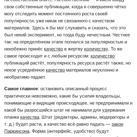
свои собственные публикации, когда я совершенно чётко
могу отследить момент постоянного роста своей
популярности, уже никак не связанного с качеством
материалов. Здесь я бы мог слукавить и сказать, что это
был некий эксперимент, но тогда буду нечестным. Честнее
так: на определённом этапе погнался за популярностью и
неизбежно принёс
качество
в жертву
количеству
. То же
самое происходит и с любым ресурсом:
количество
публикаций растёт, популярность ресурса растёт также, но
некое усреднённое
качество
материалов неуклонно и
необратимо падает.
Самое главное
: остановить описанный процесс
практически невозможно, какие бы усилия владельцы,
понимающие и видящие происходящее, не предпринимали и
какой бы разросшийся штат не нанимали для удержания
планки
качества
. Штат (редакторы, админы, модераторы и
т. д.) будет расти, а качество всё-равно падать —
закон
Паркинсона
. Форма (интерфейс, удобство) будут