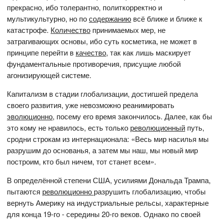
прекрасно, ибо толерантно, политкорректно и
мультикультурно, но по
содержанию
всё ближе и ближе к
катастрофе.
Количество
принимаемых мер, не
затрагивающих основы, ибо суть косметика, не может в
принципе перейти в
качество
, так как лишь маскирует
фундаментальные противоречия, присущие любой
агонизирующей системе.
Капитализм в стадии глобализации, достигшей предела
своего развития, уже невозможно реанимировать
эволюционно
, посему его время закончилось. Далее, как бы
это кому не нравилось, есть только
революционный
путь,
сродни строкам из интернационала: «Весь мир насилья мы
разрушим до основанья, а затем мы наш, мы новый мир
построим, кто был ничем, тот станет всем».
В определённой степени США, усилиями Дональда Трампа,
пытаются
революционно
разрушить глобализацию, чтобы
вернуть Америку на индустриальные рельсы, характерные
для конца 19-го - середины 20-го веков. Однако по своей