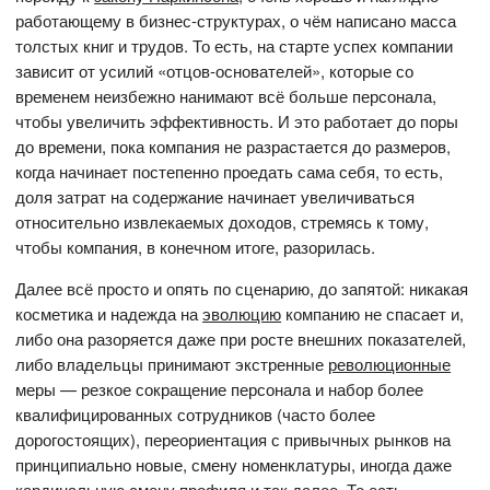
работающему в бизнес-структурах, о чём написано масса
толстых книг и трудов. То есть, на старте успех компании
зависит от усилий «отцов-основателей», которые со
временем неизбежно нанимают всё больше персонала,
чтобы увеличить эффективность. И это работает до поры
до времени, пока компания не разрастается до размеров,
когда начинает постепенно проедать сама себя, то есть,
доля затрат на содержание начинает увеличиваться
относительно извлекаемых доходов, стремясь к тому,
чтобы компания, в конечном итоге, разорилась.
Далее всё просто и опять по сценарию, до запятой: никакая
косметика и надежда на
эволюцию
компанию не спасает и,
либо она разоряется даже при росте внешних показателей,
либо владельцы принимают экстренные
революционные
меры — резкое сокращение персонала и набор более
квалифицированных сотрудников (часто более
дорогостоящих), переориентация с привычных рынков на
принципиально новые, смену номенклатуры, иногда даже
кардинальную смену профиля и так далее. То есть,