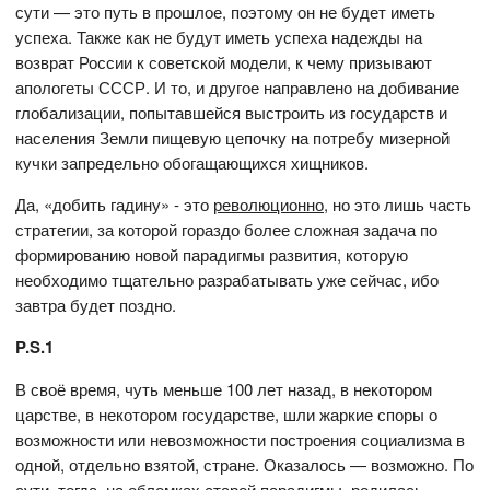
сути — это путь в прошлое, поэтому он не будет иметь
успеха. Также как не будут иметь успеха надежды на
возврат России к советской модели, к чему призывают
апологеты СССР. И то, и другое направлено на добивание
глобализации, попытавшейся выстроить из государств и
населения Земли пищевую цепочку на потребу мизерной
кучки запредельно обогащающихся хищников.
Да, «добить гадину» - это
революционно
, но это лишь часть
стратегии, за которой гораздо более сложная задача по
формированию новой парадигмы развития, которую
необходимо тщательно разрабатывать уже сейчас, ибо
завтра будет поздно.
P.S.1
В своё время, чуть меньше 100 лет назад, в некотором
царстве, в некотором государстве, шли жаркие споры о
возможности или невозможности построения социализма в
одной, отдельно взятой, стране. Оказалось — возможно. По
сути, тогда, на обломках старой парадигмы, родилась