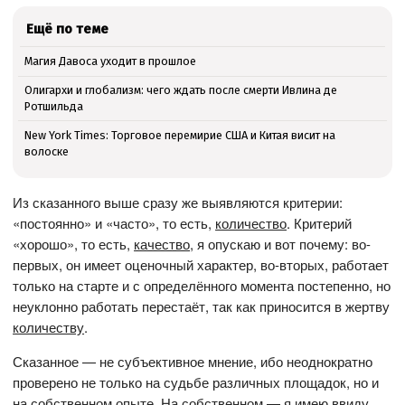
Ещё по теме
Магия Давоса уходит в прошлое
Олигархи и глобализм: чего ждать после смерти Ивлина де
Ротшильда
New York Times: Торговое перемирие США и Китая висит на
волоске
Из сказанного выше сразу же выявляются критерии:
«постоянно» и «часто», то есть,
количество
. Критерий
«хорошо», то есть,
качество
, я опускаю и вот почему: во-
первых, он имеет оценочный характер, во-вторых, работает
только на старте и с определённого момента постепенно, но
неуклонно работать перестаёт, так как приносится в жертву
количеству
.
Сказанное — не субъективное мнение, ибо неоднократно
проверено не только на судьбе различных площадок, но и
на собственном опыте. На собственном — я имею ввиду