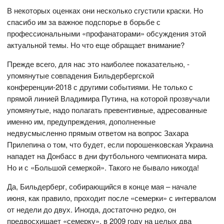
В некоторых оценках они несколько сгустили краски. Но
спасибо им за важное подспорье в борьбе с
профессиональными «профанаторами» обсуждения этой
актуальной темы. Но что еще обращает внимание?
Прежде всего, для нас это наиболее показательно, -
упомянутые совпадения Бильдербергской
конференции-2018 с другими событиями. Не только с
прямой линией Владимира Путина, на которой прозвучали
упомянутые, надо полагать превентивные, адресованные
именно им, предупреждения, дополненные
недвусмысленно прямым ответом на вопрос Захара
Прилепина о том, что будет, если порошенковская Украина
нападет на Донбасс в дни футбольного чемпионата мира.
Но и с «Большой семеркой». Такого не бывало никогда!
Да, Бильдерберг, собирающийся в конце мая – начале
июня, как правило, проходит после «семерки» с интервалом
от недели до двух. Иногда, достаточно редко, он
предвосхищает «семерку», в 2009 году на целых два