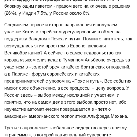
блокирующим пакетом - правом вето на ключевые решения
(26%), у Индии 7,5%, у России около 6%.
Соединяем первое и второе направления и получаем
участие Китая в корейском урегулировании в обмен на
поддержку Западом «Пояса и пути». Помните, читатель, как
возмущались этим проектом в Европе, включая
Великобританию? А сейчас то самое недовольство как
корова языком слизнула: в Туманном Альбионе очередь за
участием в «золотой эре» китайско-британских отношений,
а в Париже - форум европейских и китайских
предпринимателей с упором на «Пояс и путь». Все события
имеют свое объяснение, а все процессы – цену вопроса. У
России здесь – выбор между изоляцией и участием, и
понятно, что на самом деле этого выбора просто нет, ибо
неучастие автоматически превращается в «петлю
анаконды» американского геополитика Альфреда Мэхана.
Третье направление: глобальное лидерство через призму
«трилеммы», в которой национальный суверенитет