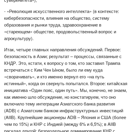
- «Революция искусственного интеллекта» (в контексте:
кибербезопасности, влияния на общество, систему
образования и рынки труда, здравоохранение в
«стареющем» обществе, продовольственный вопрос и
агрокультуру).
Итак, четыре главных направления обсуждений. Первое:
безопасность в Азии; результат – процессы, связанные с
КНДР. Это, кстати, к вопросу о том, кто заставил Трампа
встречаться с Ким Чен Ыном, было ли ему куда
«сворачивать», и кто именно вернул его «на путь
истинный», когда он свернуть попытался. Второе: китайская
инициатива «Один пояс, один путь». Мы, конечно, не знаем,
как именно шло обсуждение, но констатируем, что оно
включило тему интеграции Азиатского банка развития
(ADB) с Азиатским банком инфраструктурных инвестиций
(AIIB). Крупнейшие акционеры ADB – Япония и США (более
чем по 15%) и КНР с Индией (между 6% и 6,5%); в AIIB
расклад другой: безраздельное доминирование КНР с