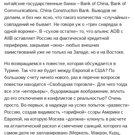
китайские государственные банки – Bank of China, Bank of
Communications, China Construction Bank. Выводов не
делаем, и без них ясно, что такого количества «случайных»
совпадений не бывает. Не говоря уж о «трех снарядах в
одной воронке». В «сухом остатке» то, что альянс ADB с
AIIB оставляет Россию на фактической кредитной
периферии, закрывая «окно» любых внешних
заимствований уже не только на Западе, но и на Востоке.
Но возвращаемся к повестке, которая обсуждается в
Турине. Так что же будет между Европой и США? По
большому счету ничего нового, раз в перечне вопросов
повестки находится «Свободная торговля». Для чего тогда
все эти «интерьеры», будоражащие воображение, вплоть
до его отключения и конфликтов с реальностью? Очень
просто. Во-первых, в надежде на успех попыток «развести»
Россию, создав видимость «тарифной» ссоры Америки с
Европой, на которую Москва «должна» клюнуть в расчете
на атлантический раскол и смягчение санкций, которого на
самом деле не запланировано (Меркель, Макрон, Курц,