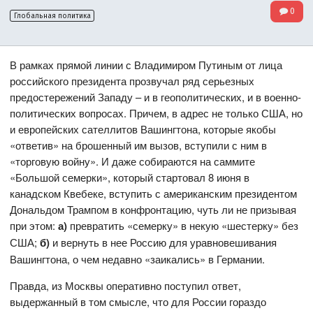
0
Глобальная политика
В рамках прямой линии с Владимиром Путиным от лица
российского президента прозвучал ряд серьезных
предостережений Западу – и в геополитических, и в военно-
политических вопросах. Причем, в адрес не только США, но
и европейских сателлитов Вашингтона, которые якобы
«ответив» на брошенный им вызов, вступили с ним в
«торговую войну». И даже собираются на саммите
«Большой семерки», который стартовал 8 июня в
канадском Квебеке, вступить с американским президентом
Дональдом Трампом в конфронтацию, чуть ли не призывая
при этом:
а)
превратить «семерку» в некую «шестерку» без
США;
б)
и вернуть в нее Россию для уравновешивания
Вашингтона, о чем недавно «заикались» в Германии.
Правда, из Москвы оперативно поступил ответ,
выдержанный в том смысле, что для России гораздо