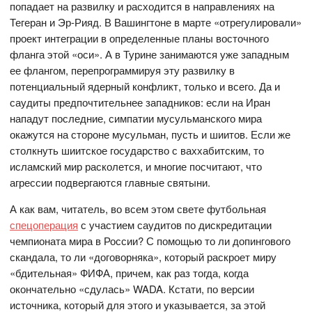
попадает на развилку и расходится в направлениях на
Тегеран и Эр-Рияд. В Вашингтоне в марте «отрегулировали»
проект интеграции в определенные планы восточного
фланга этой «оси». А в Турине занимаются уже западным
ее флангом, перепрограммируя эту развилку в
потенциальный ядерный конфликт, только и всего. Да и
саудиты предпочтительнее западников: если на Иран
нападут последние, симпатии мусульманского мира
окажутся на стороне мусульман, пусть и шиитов. Если же
столкнуть шиитское государство с ваххабитским, то
исламский мир расколется, и многие посчитают, что
агрессии подвергаются главные святыни.
А как вам, читатель, во всем этом свете футбольная
спецоперация
с участием саудитов по дискредитации
чемпионата мира в России? С помощью то ли допингового
скандала, то ли «договорняка», который раскроет миру
«бдительная» ФИФА, причем, как раз тогда, когда
окончательно «сдулась» WADA. Кстати, по версии
источника, который для этого и указывается, за этой