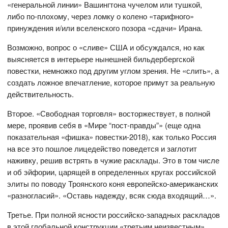
«генеральной линии» Вашингтона чучелом или тушкой,
либо по-плохому, через ломку о колено «тарифного»
принуждения и/или вселенского позора «сдачи» Ирана.
Возможно, вопрос о «сливе» США и обсуждался, но как
выясняется в интерьере нынешней бильдербергской
повестки, немножко под другим углом зрения. Не «слить», а
создать ложное впечатление, которое примут за реальную
действительность.
Второе. «Свободная торговля» восторжествует, в полной
мере, проявив себя в «Мире “пост-правды”» (еще одна
показательная «фишка» повестки-2018), как только Россия
на все это пошлое лицедейство поведется и заглотит
наживку, решив встрять в чужие расклады. Это в том числе
и об эйфории, царящей в определенных кругах российской
элиты по поводу Троянского коня европейско-американских
«разногласий». «Оставь надежду, всяк сюда входящий…».
Третье. При полной ясности российско-западных раскладов
в этой глобальной конструкции «третьим неизвестным»