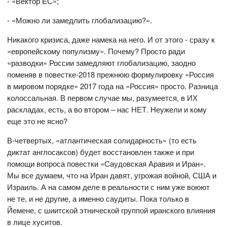
- «Вектор ЕС»;
- «Можно ли замедлить глобализацию?».
Никакого кризиса, даже намека на него. И от этого - сразу к
«европейскому популизму». Почему? Просто ради
«разводки» России замедляют глобализацию, заодно
поменяв в повестке-2018 прежнюю формулировку «Россия
в мировом порядке» 2017 года на «Россия» просто. Разница
колоссальная. В первом случае мы, разумеется, в ИХ
раскладах, есть, а во втором – нас НЕТ. Неужели и кому
еще это не ясно?
В-четвертых, «атлантическая солидарность» (то есть
диктат англосаксов) будет восстановлен также и при
помощи вопроса повестки «Саудовская Аравия и Иран».
Мы все думаем, что на Иран давят, угрожая войной, США и
Израиль. А на самом деле в реальности с ним уже воюют
не те, и не другие, а именно саудиты. Пока только в
Йемене, с шиитской этнической группой иранского влияния
в лице хуситов.