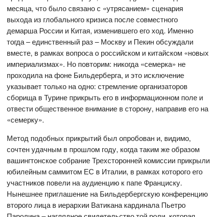
месяца, что было связано с «утрясанием» сценария
выхода из глобального кризиса после совместного
демарша России и Китая, изменившего его ход. Именно
тогда – единственный раз – Москву и Пекин обсуждали
вместе, в рамках вопроса о российском и китайском «новых
империализмах». Но повторим: никогда «семерка» не
проходила на фоне Бильдерберга, и это исключение
указывает только на одно: стремление организаторов
сборища в Турине прикрыть его в информационном поле и
отвести общественное внимание в сторону, направив его на
«семерку».
Метод подобных прикрытий был опробован и, видимо,
сочтен удачным в прошлом году, когда таким же образом
вашингтонское собрание Трехсторонней комиссии прикрыли
юбилейным саммитом ЕС в Италии, в рамках которого его
участников повели на аудиенцию к папе Франциску.
Нынешнее приглашение на Бильдербергскую конференцию
второго лица в иерархии Ватикана кардинала Пьетро
Паролина – наглядное свидетельство той роли, которая