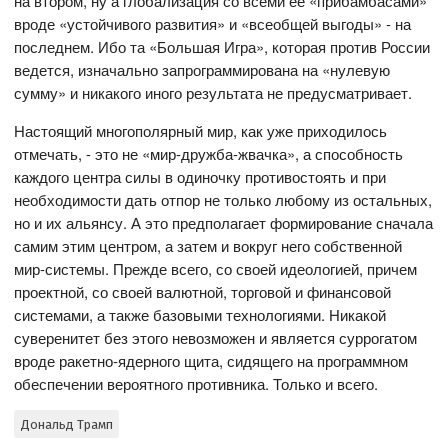
на втором, ну а глобализация со всеми ее «прибамбасами»
вроде «устойчивого развития» и «всеобщей выгоды» - на
последнем. Ибо та «Большая Игра», которая против России
ведется, изначально запрограммирована на «нулевую
сумму» и никакого иного результата не предусматривает.
Настоящий многополярный мир, как уже приходилось
отмечать, - это не «мир-дружба-жвачка», а способность
каждого центра силы в одиночку противостоять и при
необходимости дать отпор не только любому из остальных,
но и их альянсу. А это предполагает формирование сначала
самим этим центром, а затем и вокруг него собственной
мир-системы. Прежде всего, со своей идеологией, причем
проектной, со своей валютной, торговой и финансовой
системами, а также базовыми технологиями. Никакой
суверенитет без этого невозможен и является суррогатом
вроде ракетно-ядерного щита, сидящего на программном
обеспечении вероятного противника. Только и всего.
Дональд Трамп