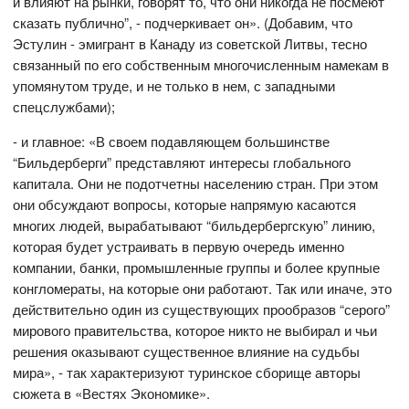
и влияют на рынки, говорят то, что они никогда не посмеют
сказать публично”, - подчеркивает он». (Добавим, что
Эстулин - эмигрант в Канаду из советской Литвы, тесно
связанный по его собственным многочисленным намекам в
упомянутом труде, и не только в нем, с западными
спецслужбами);
- и главное: «В своем подавляющем большинстве
“Бильдерберги” представляют интересы глобального
капитала. Они не подотчетны населению стран. При этом
они обсуждают вопросы, которые напрямую касаются
многих людей, вырабатывают “бильдербергскую” линию,
которая будет устраивать в первую очередь именно
компании, банки, промышленные группы и более крупные
конгломераты, на которые они работают. Так или иначе, это
действительно один из существующих прообразов “серого”
мирового правительства, которое никто не выбирал и чьи
решения оказывают существенное влияние на судьбы
мира», - так характеризуют туринское сборище авторы
сюжета в «Вестях Экономике».