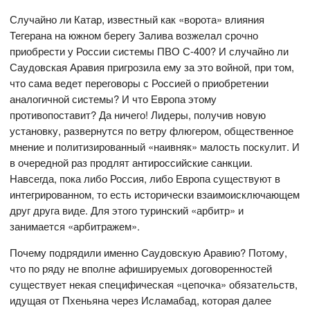
Случайно ли Катар, известный как «ворота» влияния
Тегерана на южном берегу Залива возжелал срочно
приобрести у России системы ПВО С-400? И случайно ли
Саудовская Аравия пригрозила ему за это войной, при том,
что сама ведет переговоры с Россией о приобретении
аналогичной системы? И что Европа этому
противопоставит? Да ничего! Лидеры, получив новую
установку, развернутся по ветру флюгером, общественное
мнение и политизированный «наивняк» малость поскулит. И
в очередной раз продлят антироссийские санкции.
Навсегда, пока либо Россия, либо Европа существуют в
интегрированном, то есть исторически взаимоисключающем
друг друга виде. Для этого туринский «арбитр» и
занимается «арбитражем».
Почему подрядили именно Саудовскую Аравию? Потому,
что по ряду не вполне афишируемых договоренностей
существует некая специфическая «цепочка» обязательств,
идущая от Пхеньяна через Исламабад, которая далее