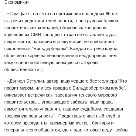
Экономики»:
- «Сам факт того, что на протяжении последних 60 лет
встречи представителей власти, глав крупных банков,
энергетических компаний, оборонных концернов,
крупнейших СМИ западных стран не оставляет аура
секретности, паранойи и спекуляций, не прибавляет
поклонников “Бильдербергам”. Каждая встреча клуба
обречена скорее на непонимание и неодобрение, чем
какую-либо позитивную реакцию со стороны
общественности»;
- «Дэниел Эстулин, автор нашумевшего бестселлера “Кто
правит миром, или вся правда о Бильдербергском клубе”,
описывает встречи как “заседания теневого мирового
правительства, ...угрожающего забрать наши права
самостоятельно управлять нашими судьбами, создавая
тревожную реальность”. “Представьте частный клуб, в
котором президенты, премьер-министры, банкиры и
генералы тесно общаются, где люди, которые ведут войны