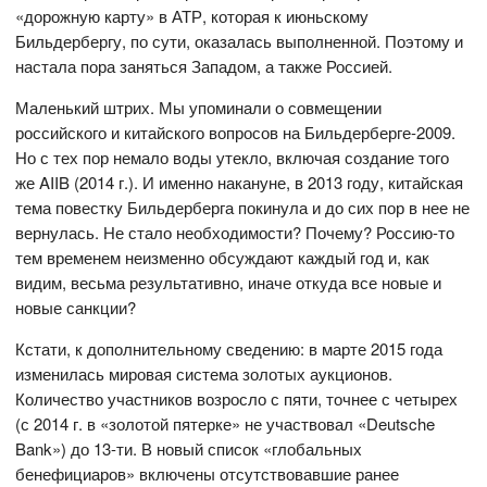
«дорожную карту» в АТР, которая к июньскому
Бильдербергу, по сути, оказалась выполненной. Поэтому и
настала пора заняться Западом, а также Россией.
Маленький штрих. Мы упоминали о совмещении
российского и китайского вопросов на Бильдерберге-2009.
Но с тех пор немало воды утекло, включая создание того
же AIIB (2014 г.). И именно накануне, в 2013 году, китайская
тема повестку Бильдерберга покинула и до сих пор в нее не
вернулась. Не стало необходимости? Почему? Россию-то
тем временем неизменно обсуждают каждый год и, как
видим, весьма результативно, иначе откуда все новые и
новые санкции?
Кстати, к дополнительному сведению: в марте 2015 года
изменилась мировая система золотых аукционов.
Количество участников возросло с пяти, точнее с четырех
(с 2014 г. в «золотой пятерке» не участвовал «Deutsche
Bank») до 13-ти. В новый список «глобальных
бенефициаров» включены отсутствовавшие ранее