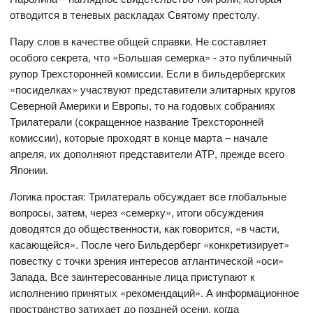
отводится в теневых раскладах Святому престолу.
Пару слов в качестве общей справки. Не составляет
особого секрета, что «Большая семерка» - это публичный
рупор Трехсторонней комиссии. Если в бильдербергских
«посиделках» участвуют представители элитарных кругов
Северной Америки и Европы, то на годовых собраниях
Трилатерали (сокращенное название Трехсторонней
комиссии), которые проходят в конце марта – начале
апреля, их дополняют представители АТР, прежде всего
Японии.
Логика простая: Трилатераль обсуждает все глобальные
вопросы, затем, через «семерку», итоги обсуждения
доводятся до общественности, как говорится, «в части,
касающейся». После чего Бильдерберг «конкретизирует»
повестку с точки зрения интересов атлантической «оси»
Запада. Все заинтересованные лица приступают к
исполнению принятых «рекомендаций». А информационное
пространство затихает до поздней осени, когда