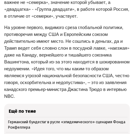
важнее не «семерка», значение которой убывает, а
«двадцатка» - «Группа двадцати», в работе которой Россия,
в отличие от «семерки», участвует.
На уровне первого, видимого среза глобальной политики,
противоречия между США и Европейским союзом
действительно имеют место. Не сошлись в деньгах, да и
Трамп ведет себя словно слон в посудной лавке, «наезжая»
даже на Канаду, вернейшего и тишайшего союзника
Вашингтона, который из-за этого находится в шокированном
недоумении. «Идея того, что мы каким-то образом
являемся угрозой национальной безопасности США, честно
говоря, оскорбительна и недопустима», – это из заявления
канадского премьер-министра Джастина Трюдо в интервью
NBC.
Ещё по теме
Германский бундестаг в русле «эпидемического» сценария Фонда
Рокфеллера