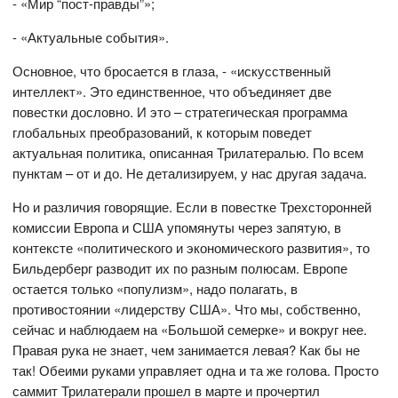
- «Мир “пост-правды”»;
- «Актуальные события».
Основное, что бросается в глаза, - «искусственный
интеллект». Это единственное, что объединяет две
повестки дословно. И это – стратегическая программа
глобальных преобразований, к которым поведет
актуальная политика, описанная Трилатералью. По всем
пунктам – от и до. Не детализируем, у нас другая задача.
Но и различия говорящие. Если в повестке Трехсторонней
комиссии Европа и США упомянуты через запятую, в
контексте «политического и экономического развития», то
Бильдерберг разводит их по разным полюсам. Европе
остается только «популизм», надо полагать, в
противостоянии «лидерству США». Что мы, собственно,
сейчас и наблюдаем на «Большой семерке» и вокруг нее.
Правая рука не знает, чем занимается левая? Как бы не
так! Обеими руками управляет одна и та же голова. Просто
саммит Трилатерали прошел в марте и прочертил