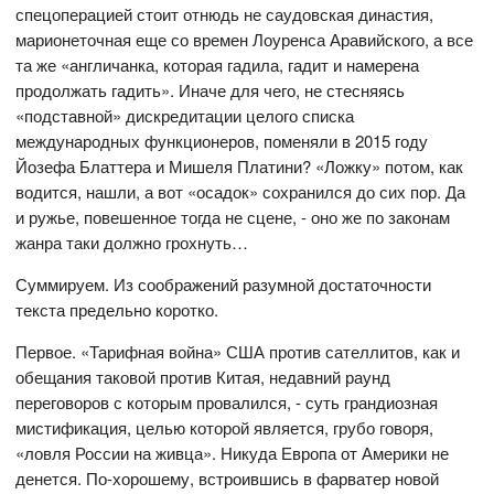
спецоперацией стоит отнюдь не саудовская династия,
марионеточная еще со времен Лоуренса Аравийского, а все
та же «англичанка, которая гадила, гадит и намерена
продолжать гадить». Иначе для чего, не стесняясь
«подставной» дискредитации целого списка
международных функционеров, поменяли в 2015 году
Йозефа Блаттера и Мишеля Платини? «Ложку» потом, как
водится, нашли, а вот «осадок» сохранился до сих пор. Да
и ружье, повешенное тогда не сцене, - оно же по законам
жанра таки должно грохнуть…
Суммируем. Из соображений разумной достаточности
текста предельно коротко.
Первое. «Тарифная война» США против сателлитов, как и
обещания таковой против Китая, недавний раунд
переговоров с которым провалился, - суть грандиозная
мистификация, целью которой является, грубо говоря,
«ловля России на живца». Никуда Европа от Америки не
денется. По-хорошему, встроившись в фарватер новой