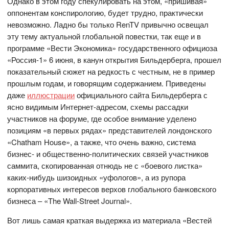
Однако в этом году спекулировать на этом, «пришивая»
оппонентам конспирологию, будет трудно, практически
невозможно. Ладно бы только RenTV привычно освещал
эту тему актуальной глобальной повестки, так еще и в
программе «Вести Экономика» государственного официоза
«Россия-1» 6 июня, в канун открытия Бильдерберга, прошел
показательный сюжет на редкость с честным, не в пример
прошлым годам, и говорящим содержанием. Приведены
даже
иллюстрации
официального сайта Бильдерберга с
ясно видимым Интернет-адресом, схемы рассадки
участников на форуме, где особое внимание уделено
позициям «в первых рядах» представителей лондонского
«Chatham House», а также, что очень важно, система
бизнес- и общественно-политических связей участников
саммита, скопированная отнюдь не с «боевого листка»
каких-нибудь шизоидных «уфологов», а из рупора
корпоративных интересов верхов глобального банковского
бизнеса – «The Wall-Street Journal».
Вот лишь самая краткая выдержка из материала «Вестей