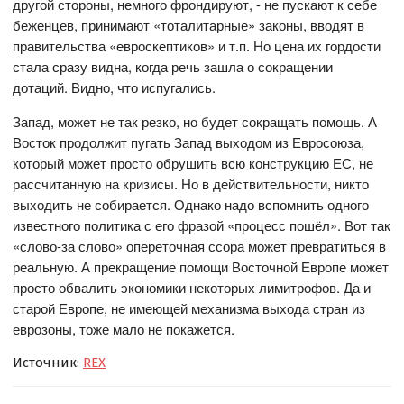
другой стороны, немного фрондируют, - не пускают к себе
беженцев, принимают «тоталитарные» законы, вводят в
правительства «евроскептиков» и т.п. Но цена их гордости
стала сразу видна, когда речь зашла о сокращении
дотаций. Видно, что испугались.
Запад, может не так резко, но будет сокращать помощь. А
Восток продолжит пугать Запад выходом из Евросоюза,
который может просто обрушить всю конструкцию ЕС, не
рассчитанную на кризисы. Но в действительности, никто
выходить не собирается. Однако надо вспомнить одного
известного политика с его фразой «процесс пошёл». Вот так
«слово-за слово» опереточная ссора может превратиться в
реальную. А прекращение помощи Восточной Европе может
просто обвалить экономики некоторых лимитрофов. Да и
старой Европе, не имеющей механизма выхода стран из
еврозоны, тоже мало не покажется.
Источник:
REX