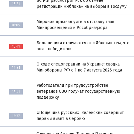
ВС РФ рассмотрит иск об отмене
16:21
регистрации «Яблока» на выборы в Госдуму
Миронов призвал уйти в отставку глав
16:09
Минпросвещения и Рособрнадзора
Большевики отличаются от «Яблока» тем, что
15:41
они - победители
О ходе спецоперации на Украине: сводка
14:31
Минобороны РФ с 1 по 7 августа 2026 года
Работодатели при трудоустройстве
ветеранов СВО получат государственную
13:41
поддержку
«Пощёчина русским»: Зеленский совершит
12:37
первый визит в Сербию
Саудовская Аравия, Турция и Пакистан