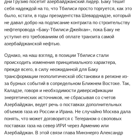
дни Грузию посетит азербайджанский лидер. Баку тешит
себя надеждой на то, что Тбилиси просто торгуется, как это
было, кстати, в годы президентства Шеварднадзе, который
не давал добро на подписание контракта по строительству
нефтепровода «Баку-Тбилиси-Джейхан», пока Баку не
уступил его требованиям об оплате транзита самой
азербайджанской нефтью.
Однако, на наш взгляд, в позиции Тбилиси стали
происходить изменения принципиального характера,
прежде всего, в силу неожиданной для Баку
трансформации геополитической обстановки в регионе из-
за бурных событий в сопредельном Ближнем Востоке. Так,
Каладзе, говоря и необходимости диверсификации
энергетических источников, не сбрасывая со счетов
Азербайджан, ведет речь о поставках дополнительных
объемов газа из России и Ирана. Не случайно Москва дала
понять, что может договорится с Тегераном о своповых
поставках газа на север ИРИ через Армению или
Азербайджан. В этой связи глава Минэнерго Александр