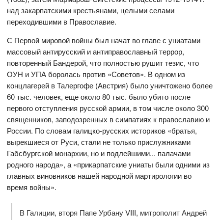
над закарпатскими крестьянами, целыми селами
переходившими в Православие.
С Первой мировой войны был начат во главе с униатами
массовый антирусский и антиправославный террор,
повторенный Бандерой, что полностью рушит тезис, что
ОУН и УПА боролась против «Советов». В одном из
концлагерей в Талергофе (Австрия) было уничтожено более
60 тыс. человек, еще около 80 тыс. было убито после
первого отступления русской армии, в том числе около 300
священников, заподозренных в симпатиях к православию и
России. По словам галицко-русских историков «братья,
вырекшиеся от Руси, стали не только прислужниками
Габсбургской монархии, но и подлейшими... палачами
родного народа», а «прикарпатские униаты были одними из
главных виновников нашей народной мартирологии во
время войны».
В Галиции, вторя Папе Урбану VIII, митрополит Андрей