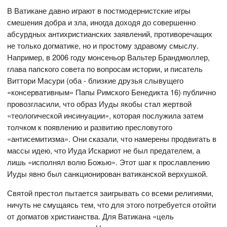
В Ватикане давно играют в постмодернистские игры
смешения добра и зла, иногда доходя до совершенно
абсурдных антихристианских заявлений, противоречащих
не только догматике, но и простому здравому смыслу.
Например, в 2006 году монсеньор Вальтер Брандмюллер,
глава папского совета по вопросам истории, и писатель
Виттори Масури (оба - близкие друзья слывущего
«консервативным» Папы Римского Бенедикта 16) публично
провозгласили, что образ Иуды якобы стал жертвой
«теологической инсинуации», которая послужила затем
толчком к появлению и развитию пресловутого
«антисемитизма». Они сказали, что намерены продвигать в
массы идею, что Иуда Искариот не был предателем, а
лишь «исполнял волю Божью». Этот шаг к прославлению
Иуды явно был санкционирован ватиканской верхушкой.
Святой престол пытается заигрывать со всеми религиями,
ничуть не смущаясь тем, что для этого потребуется отойти
от догматов христианства. Для Ватикана «цель