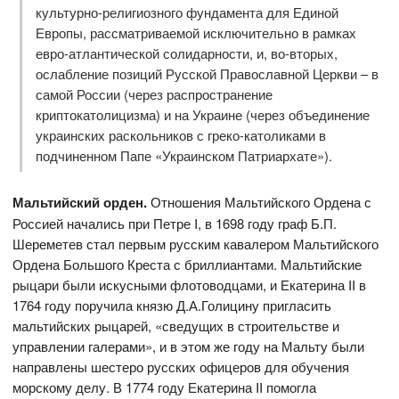
культурно-религиозного фундамента для Единой
Европы, рассматриваемой исключительно в рамках
евро-атлантической солидарности, и, во-вторых,
ослабление позиций Русской Православной Церкви – в
самой России (через распространение
криптокатолицизма) и на Украине (через объединение
украинских раскольников с греко-католиками в
подчиненном Папе «Украинском Патриархате»).
Мальтийский орден.
Отношения Мальтийского Ордена с
Россией начались при Петре I, в 1698 году граф Б.П.
Шереметев стал первым русским кавалером Мальтийского
Ордена Большого Креста с бриллиантами. Мальтийские
рыцари были искусными флотоводцами, и Екатерина II в
1764 году поручила князю Д.А.Голицину пригласить
мальтийских рыцарей, «сведущих в строительстве и
управлении галерами», и в этом же году на Мальту были
направлены шестеро русских офицеров для обучения
морскому делу. В 1774 году Екатерина II помогла