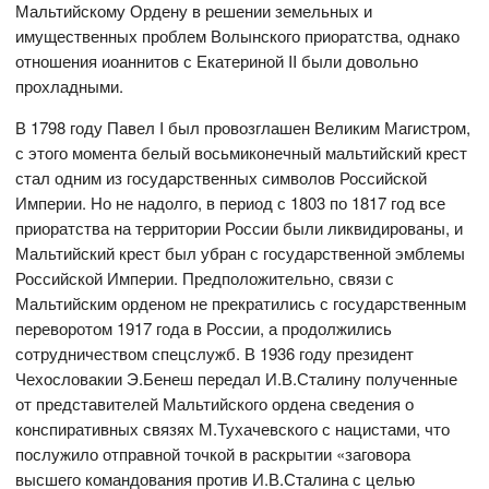
Мальтийскому Ордену в решении земельных и
имущественных проблем Волынского приоратства, однако
отношения иоаннитов с Екатериной II были довольно
прохладными.
В 1798 году Павел I был провозглашен Великим Магистром,
с этого момента белый восьмиконечный мальтийский крест
стал одним из государственных символов Российской
Империи. Но не надолго, в период с 1803 по 1817 год все
приоратства на территории России были ликвидированы, и
Мальтийский крест был убран с государственной эмблемы
Российской Империи. Предположительно, связи с
Мальтийским орденом не прекратились с государственным
переворотом 1917 года в России, а продолжились
сотрудничеством спецслужб. В 1936 году президент
Чехословакии Э.Бенеш передал И.В.Сталину полученные
от представителей Мальтийского ордена сведения о
конспиративных связях М.Тухачевского с нацистами, что
послужило отправной точкой в раскрытии «заговора
высшего командования против И.В.Сталина с целью