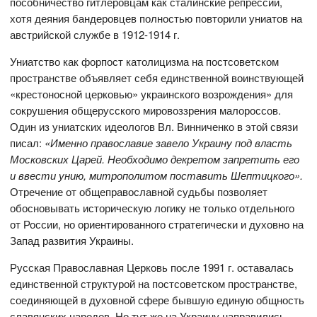
пособничество гитлеровцам как сталинские репрессии,
хотя деяния бандеровцев полностью повторили униатов на
австрийской службе в 1912-1914 г.
Униатство как форпост католицизма на постсоветском
пространстве объявляет себя единственной воинствующей
«крестоносной церковью» украинского возрождения» для
сокрушения общерусского мировоззрения малороссов.
Один из униатских идеологов Вл. Винниченко в этой связи
писал:
«Именно православие завело Украину под власть
Московских Царей. Необходимо декретом запретить его
и ввести унию, митрополитом поставить Шептицкого».
Отречение от общеправославной судьбы позволяет
обосновывать историческую логику не только отдельного
от России, но ориентированного стратегически и духовно на
Запад развития Украины.
Русская Православная Церковь после 1991 г. оставалась
единственной структурой на постсоветском пространстве,
соединяющей в духовной сфере бывшую единую общность
славянских народов. Но тут же на Украину направились