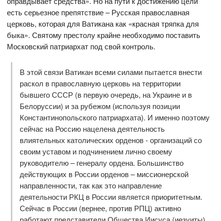
оправдывает средства». Но на пути к достижению цели
есть серьезное препятствие – Русская православная
церковь, которая для Ватикана как «красная тряпка для
быка». Святому престолу крайне необходимо поставить
Московский патриархат под свой контроль.
В этой связи Ватикан всеми силами пытается внести
раскол в православную церковь на территории
бывшего СССР (в первую очередь, на Украине и в
Белоруссии) и за рубежом (используя позиции
Константинопольского патриархата). И именно поэтому
сейчас на Россию нацелена деятельность
влиятельных католических орденов - организаций со
своим уставом и подчинением лично своему
руководителю – генералу ордена. Большинство
действующих в России орденов – миссионерской
направленности, так как это направление
деятельности РКЦ в России является приоритетным.
Сейчас в России (вернее, против РПЦ) активно
работают представители Общества Иисуса (иезуиты),