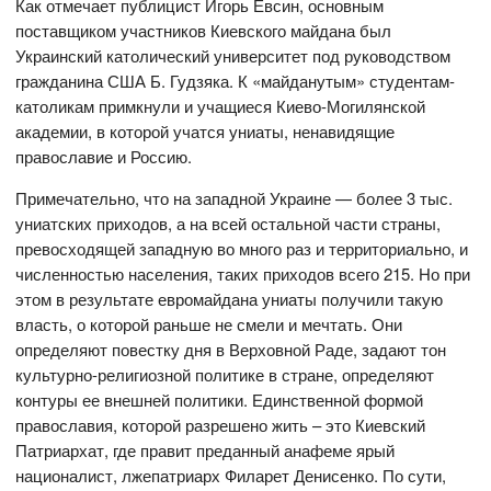
Как отмечает публицист Игорь Евсин, основным
поставщиком участников Киевского майдана был
Украинский католический университет под руководством
гражданина США Б. Гудзяка. К «майданутым» студентам-
католикам примкнули и учащиеся Киево-Могилянской
академии, в которой учатся униаты, ненавидящие
православие и Россию.
Примечательно, что на западной Украине — более 3 тыс.
униатских приходов, а на всей остальной части страны,
превосходящей западную во много раз и территориально, и
численностью населения, таких приходов всего 215. Но при
этом в результате евромайдана униаты получили такую
власть, о которой раньше не смели и мечтать. Они
определяют повестку дня в Верховной Раде, задают тон
культурно-религиозной политике в стране, определяют
контуры ее внешней политики. Единственной формой
православия, которой разрешено жить – это Киевский
Патриархат, где правит преданный анафеме ярый
националист, лжепатриарх Филарет Денисенко. По сути,