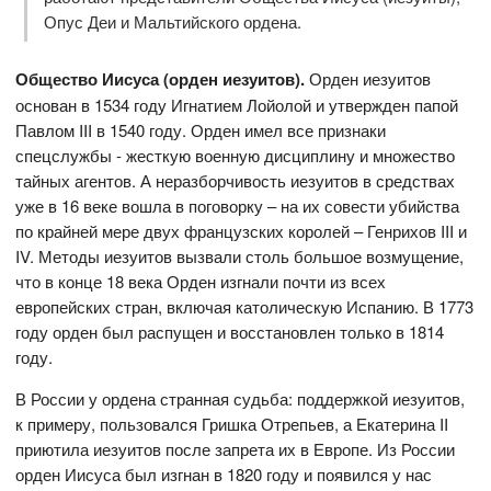
Опус Деи и Мальтийского ордена.
Общество Иисуса (орден иезуитов).
Орден иезуитов
основан в 1534 году Игнатием Лойолой и утвержден папой
Павлом III в 1540 году. Орден имел все признаки
спецслужбы - жесткую военную дисциплину и множество
тайных агентов. А неразборчивость иезуитов в средствах
уже в 16 веке вошла в поговорку – на их совести убийства
по крайней мере двух французских королей – Генрихов III и
IV. Методы иезуитов вызвали столь большое возмущение,
что в конце 18 века Орден изгнали почти из всех
европейских стран, включая католическую Испанию. В 1773
году орден был распущен и восстановлен только в 1814
году.
В России у ордена странная судьба: поддержкой иезуитов,
к примеру, пользовался Гришка Отрепьев, а Екатерина II
приютила иезуитов после запрета их в Европе. Из России
орден Иисуса был изгнан в 1820 году и появился у нас