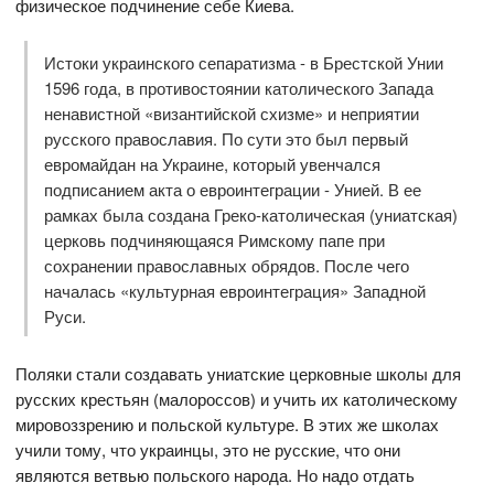
физическое подчинение себе Киева.
Истоки украинского сепаратизма - в Брестской Унии
1596 года, в противостоянии католического Запада
ненавистной «византийской схизме» и неприятии
русского православия. По сути это был первый
евромайдан на Украине, который увенчался
подписанием акта о евроинтеграции - Унией. В ее
рамках была создана Греко-католическая (униатская)
церковь подчиняющаяся Римскому папе при
сохранении православных обрядов. После чего
началась «культурная евроинтеграция» Западной
Руси.
Поляки стали создавать униатские церковные школы для
русских крестьян (малороссов) и учить их католическому
мировоззрению и польской культуре. В этих же школах
учили тому, что украинцы, это не русские, что они
являются ветвью польского народа. Но надо отдать