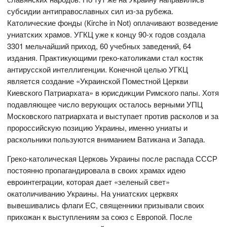
субсидии антиправославных сил из-за рубежа.
Католические фонды (Кirche in Not) оплачивают возведение
униатских храмов. УГКЦ уже к концу 90-х годов создала
3301 мельчайший приход, 60 учебных заведений, 64
издания. Практикующими греко-католиками стал костяк
антирусской интеллигенции. Конечной целью УГКЦ
является создание «Украинской Поместной Церкви
Киевского Патриархата» в юрисдикции Римского папы. Хотя
подавляющее число верующих осталось верными УПЦ
Московского патриархата и выступает против расколов и за
пророссийскую позицию Украины, именно униаты и
раскольники пользуются вниманием Ватикана и Запада.
Греко-католическая Церковь Украины после распада СССР
постоянно пропагандировала в своих храмах идею
евроинтеграции, которая дает «зеленый свет»
окатоличиванию Украины. На униатских церквях
вывешивались флаги ЕС, священники призывали своих
прихожан к выступлениям за союз с Европой. После