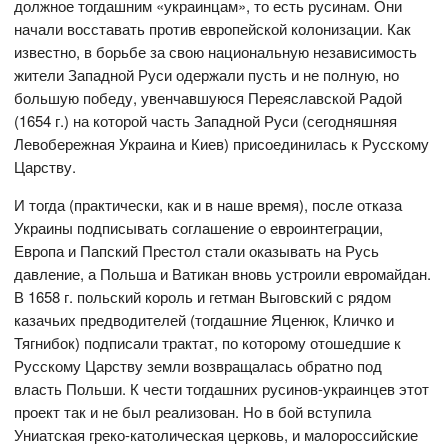
должное тогдашним «украинцам», то есть русинам. Они
начали восставать против европейской колонизации. Как
известно, в борьбе за свою национальную независимость
жители Западной Руси одержали пусть и не полную, но
большую победу, увенчавшуюся Переяславской Радой
(1654 г.) на которой часть Западной Руси (сегодняшняя
Левобережная Украина и Киев) присоединилась к Русскому
Царству.
И тогда (практически, как и в наше время), после отказа
Украины подписывать соглашение о евроинтеграции,
Европа и Папский Престол стали оказывать на Русь
давление, а Польша и Ватикан вновь устроили евромайдан.
В 1658 г. польский король и гетман Выговский с рядом
казачьих предводителей (тогдашние Яценюк, Кличко и
Тягнибок) подписали трактат, по которому отошедшие к
Русскому Царству земли возвращалась обратно под
власть Польши. К чести тогдашних русинов-украинцев этот
проект так и не был реализован. Но в бой вступила
Униатская греко-католическая церковь, и малороссийские