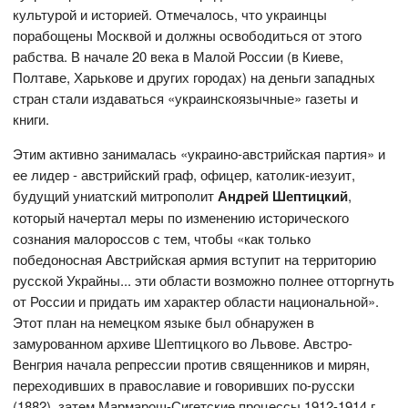
культурой и историей. Отмечалось, что украинцы
порабощены Москвой и должны освободиться от этого
рабства. В начале 20 века в Малой России (в Киеве,
Полтаве, Харькове и других городах) на деньги западных
стран стали издаваться «украинскоязычные» газеты и
книги.
Этим активно занималась «украино-австрийская партия» и
ее лидер - австрийский граф, офицер, католик-иезуит,
будущий униатский митрополит
Андрей Шептицкий
,
который начертал меры по изменению исторического
сознания малороссов с тем, чтобы «как только
победоносная Австрийская армия вступит на территорию
русской Украйны... эти области возможно полнее отторгнуть
от России и придать им характер области национальной».
Этот план на немецком языке был обнаружен в
замурованном архиве Шептицкого во Львове. Австро-
Венгрия начала репрессии против священников и мирян,
переходивших в православие и говоривших по-русски
(1882), затем Мармарош-Сигетские процессы 1912-1914 г.