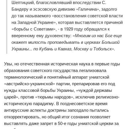
Шептицкий, благословлявший впоследствии С.
Бандеру и эсэсовскую дивизию «Галичина», задолго
до так называемого «восстановления советской власти
на Западной Украине», которая выставляется причиной
«борьбы с Советами», - в 1929 году обращался к
вверенному ему духовенству:
«Многим из нас Бог еще
окажет милость проповедывать в церквах Большой
Украины... по Кубань и Кавказ, Москву и Тобольск».
Увы, но отечественная историческая наука в первые годы
образования советского государства легализовала
терминологический и понятийный аппарат униатской
«австрийско-украинской» партии, препарировав его под
нужды классовой борьбы Украины, «чуждой державы
царей», против «тюрьмы народов», исключив религиозно-
историческую парадигму. В позднесоветское время
антирусские аспекты доктрины запоздало пытались
откорректировать, но общий итог сознания позволяет
выставлять даже запрет в 50-е годы униатской церкви за