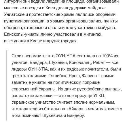
литургии они водили людей на площади, организовывали
массовые поездки в Киев для поддержки майдана.
Униатские и протестантские храмы являлись опорными
пунктами оппозиции, в храмах организовывались пункты
обогрева, столовые и спальни для участников майдана.
Епископы-униаты лично участвовали в митингах,
выступали в Киеве и других городах.
Стоит вспомнить, что ОУН-УПА состояла на 100% из
униатов. Бандера, Шухевич, Коновалец, Ребет — все
лидеры ОУН-УПА, как и их рядовые почитатели, были
греко-католиками. Тягнибок, Ярош, Фарион – самые
заметные униаты на политическом поприще
современной Украины. Их дикие русофобские выпады,
расистские замашки — это все присуще УГКЦ.
Украинское униатство считает вполне нормальным,
что каратели из батальона «Айдар» в молитвах вместо
Бога поминают Шухевича и Бандеру.