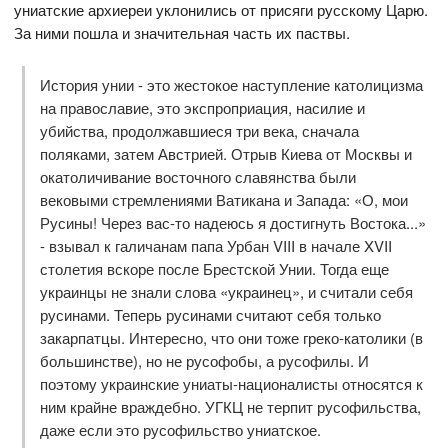
униатские архиереи уклонились от присяги русскому Царю.
За ними пошла и значительная часть их паствы.
История унии - это жестокое наступление католицизма
на православие, это экспроприация, насилие и
убийства, продолжавшиеся три века, сначала
поляками, затем Австрией. Отрыв Киева от Москвы и
окатоличивание восточного славянства были
вековыми стремлениями Ватикана и Запада: «О, мои
Русины! Через вас-то надеюсь я достигнуть Востока...»
- взывал к галичанам папа Урбан VIII в начале XVII
столетия вскоре после Брестской Унии. Тогда еще
украинцы не знали слова «украинец», и считали себя
русинами. Теперь русинами считают себя только
закарпатцы. Интересно, что они тоже греко-католики (в
большинстве), но не русофобы, а русофилы. И
поэтому украинские униаты-националисты относятся к
ним крайне враждебно. УГКЦ не терпит русофильства,
даже если это русофильство униатское.