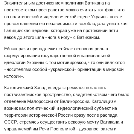
Значительным достижением политики Ватикана на
постсоветском пространстве можно считать тот факт, что
на политической и идеологической сцене Украины после
провозглашения ею независимости возобладала униатская
Галицийская церковь, которая уже на протяжении пяти
веков до этого шла «нога в ногу» с Ватиканом.
Ей как раз и принадлежит сейчас основная роль в
формулировании государственной и национальной
идеологии Украины с той мотивировкой, что они являются
«носителями особой «украинской» ориентации в мировой
истории».
Католический Запад всегда стремился поглотить
поствизантийское пространство, свидетельством чего было
отделение Малороссии от Великороссии. Католицизм
возник как политический и идеологический субъект на
территории исторической России сразу после распада
СССР, стремясь осуществить вековую мечту Ватикана и
управляемой им Речи Посполитой - духовное, затем и