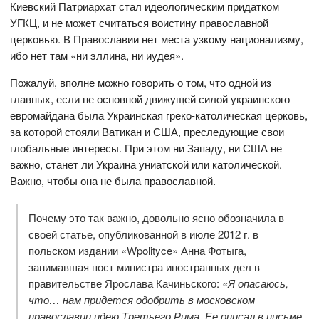
Киевский Патриархат стал идеологическим придатком
УГКЦ, и не может считаться воистину православной
церковью. В Православии нет места узкому национализму,
ибо нет там «ни эллина, ни иудея».
Пожалуй, вполне можно говорить о том, что одной из
главных, если не основной движущей силой украинского
евромайдана была Украинская греко-католическая церковь,
за которой стояли Ватикан и США, преследующие свои
глобальные интересы. При этом ни Западу, ни США не
важно, станет ли Украина униатской или католической.
Важно, чтобы она не была православной.
Почему это так важно, довольно ясно обозначила в
своей статье, опубликованной в июле 2012 г. в
польском издании «Wpolityce» Анна Фотыга,
занимавшая пост министра иностранных дел в
правительстве Ярослава Качиньского:
«Я опасаюсь,
что… нам придется одобрить в московском
православии идею Третьего Рима. Ее описал в письме