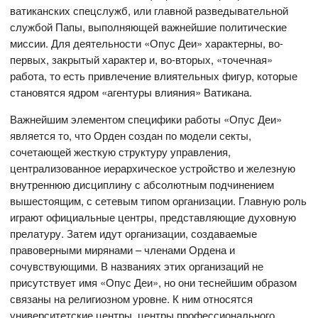
ватиканских спецслужб, или главной разведывательной
службой Папы, выполняющей важнейшие политические
миссии. Для деятельности «Опус Деи» характерны, во-
первых, закрытый характер и, во-вторых, «точечная»
работа, то есть привлечение влиятельных фигур, которые
становятся ядром «агентуры влияния» Ватикана.
Важнейшим элементом специфики работы «Опус Деи»
является то, что Орден создан по модели секты,
сочетающей жесткую структуру управления,
централизованное иерархическое устройство и железную
внутреннюю дисциплину с абсолютным подчинением
вышестоящим, с сетевым типом организации. Главную роль
играют официальные центры, представляющие духовную
прелатуру. Затем идут организации, создаваемые
правоверными мирянами – членами Ордена и
сочувствующими. В названиях этих организаций не
присутствует имя «Опус Деи», но они теснейшим образом
связаны на религиозном уровне. К ним относятся
университетские центры, центры профессионального