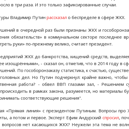
сло в три раза. И это только зафиксированные случаи.
ратуры Владимир Путин
рассказал
о беспределе в сфере ЖКХ.
шений в очередной раз были признаны ЖКХ и гособоронза
нения обязательств» в коммунальном секторе последнее в
огреть руки» по-прежнему велико, считает президент.
редприятий ЖКХ до банкротства, хищений средств, выделя
е изощрёнными», - сказал он, отметив, что в 2014 году в с
шений. По гособоронзаказу статистика, к счастью, существ
головных дел. Но Путин подчеркнул: крайне важно, чтобы
твенная работа? - обвел ВВП глазами зал, - Решением с
происходить в рамках закона, разумеется, но материалы б
принимать соответствующие решения".
ная «Прямая линия» с президентом Путиным. Вопросы про
иты, а потом и первое. Эксперт Ефим Андурский
спросил
, по
е вопросов нет касающихся ЖКХ? Неужели эта тема не вол