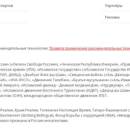
спертов
Партнёры
Реклама
омендательные технологии.
Правила применения рекомендательных тех
и» («Легион Свобода России»), «Чеченская Республика Ичкерия», «Правый
еская армия» (УПА), «Исламское государство» («Исламское Государство И
 ИГИЛ, ДАИШ), «Джабхат Фатх аш-Шам», «Священная война» («Аль-Джихад» 
аб», «УНА-УНСО», «Движение Талибан», «Братья-мусульмане» («Аль-Ихва
кий Эмират»), «Исламский джихад – Джамаат моджахедов», «Нурджулар», «
», «Исламское движение Восточного Туркестана» (ИДВТ), «Джунд аш-Шам»,
истов» (ОУН), международное общественное движение ЛГБТ.
з.Реалии, Крым.Реалии, Телеканал Настоящее Время, Татаро-башкирская сл
Беллингкет (Stichting Bellingcat), Фонд борьбы с коррупцией (ФБК), «Ме
иал» признаны в России иноагентами.