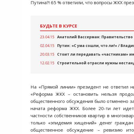
Путина?! 65 % ответили, что вопросы ЖКХ пре
БУДЬТЕ В КУРСЕ
23.04.15
Анатолий Вассерман: Правительство 
02.04.15
Путин: «С ума сошли, что ли!» / Вла
20.03.15
Стоит ли передавать «частникам» ин
12.02.15
Строительной отрасли нужны неста
На «Прямой линии» президент не ответил ни
«Реформа ЖКХ – остановить нельзя продол
общественного обсуждения было отменено за
начата реформа ЖКХ. Более 20-ти лет идет
частности собственников квартир в многоква
только «эпидемия хищений» денег граждан
общественное обсуждение – ревизию ито