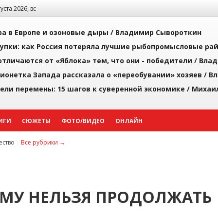
густа 2026, вс
а в Европе и озоновые дыры /
Владимир Сывороткин
упки: как Россия потеряла лучшие рыбопромысловые ра
тличаются от «Яблока» тем, что они - победители /
Влад
ионетка Запада рассказала о «переобувании» хозяев /
Вл
рели перемены: 15 шагов к суверенной экономике /
Михаи
ИГИ
СЮЖЕТЫ
ФОТО/ВИДЕО
ОНЛАЙН
ство
Все рубрики →
РМУ НЕЛЬЗЯ ПРОДОЛЖАТЬ