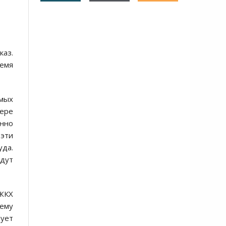
каз.
ремя
емых
фере
енно
 эти
уда.
удут
 ЖКХ
чему
нует