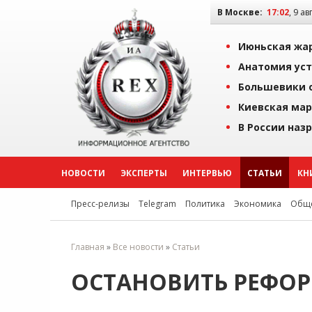
В Москве:
17:02
, 9 ав
Июньская жар
Анатомия уст
Большевики о
Киевская мар
В России наз
НОВОСТИ
ЭКСПЕРТЫ
ИНТЕРВЬЮ
СТАТЬИ
КН
Пресс-релизы
Telegram
Политика
Экономика
Обще
Главная
»
Все новости
»
Статьи
ОСТАНОВИТЬ РЕФО