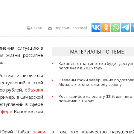
Печать
Отправить по email
мнения, ситуацию в
МАТЕРИАЛЫ ПО ТЕМЕ
м жизни россияне
ы.
Какая льготная ипотека будет доступ
россиянам в 2025 году
ссии исчисляется
Названы сроки завершения подготов
еступлений в этой
Москвы к отопительному сезону
дов рублей,
объявил
Рост тарифов на оплату ЖКУ: для чего
ример, в Самарской
повысили с 1 июля
еступлений в сфере
сфере
Воронежской
и Юрий Чайка
заявил
о том, что количество нарушени