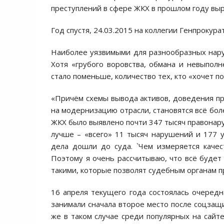
преступлений в сфере ЖКХ в прошлом году выро
Год спустя, 24.03.2015 на коллегии Генпроку
Наиболее уязвимыми для разнообразных нару
Хотя «грубого воровства, обмана и невыпол
стало поменьше, количество тех, кто «хочет п
«Причём схемы вывода активов, доведения п
на модернизацию отрасли, становятся всё боле
ЖКХ было выявлено почти 347 тысяч правонару
лучше – «всего» 11 тысяч нарушений и 177 у
дела дошли до суда. `Чем измеряется качес
Поэтому я очень рассчитываю, что всё будет 
такими, которые позволят судебным органам 
16 апреля текущего года состоялась очеред
занимали сначала второе место после соцзащ
же в таком случае среди популярных на сайт