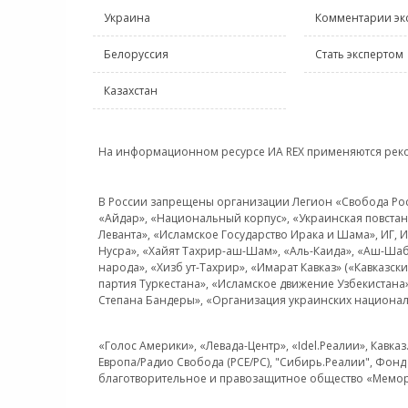
Украина
Комментарии эк
Белоруссия
Стать экспертом
Казахстан
На информационном ресурсе ИА REX применяются рек
В России запрещены организации Легион «Свобода Росси
«Айдар», «Национальный корпус», «Украинская повстанч
Леванта», «Исламское Государство Ирака и Шама», ИГ,
Нусра», «Хайят Тахрир-аш-Шам», «Аль-Каида», «Аш-Шаб
народа», «Хизб ут-Тахрир», «Имарат Кавказ» («Кавказс
партия Туркестана», «Исламское движение Узбекистана
Степана Бандеры», «Организация украинских национал
«Голос Америки», «Левада-Центр», «Idel.Реалии», Кавка
Европа/Радио Свобода (PCE/PC), "Сибирь.Реалии", Фонд 
благотворительное и правозащитное общество «Мемор