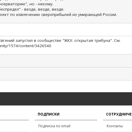
серваторию", но - некому.
беспредел" - везде, везде, везде.
роект по извлечению сверхприбылей из умирающей России.
гений запустил в сообществе "ЖКХ: открытая трибуна". См.
nity/1574/content/3426540
ПОДПИСКИ
СОТРУДНИЧЕ
Подписка по email
Контакты