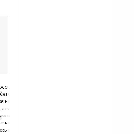
рос:
без
ке и
н, в
Одна
сти
есы