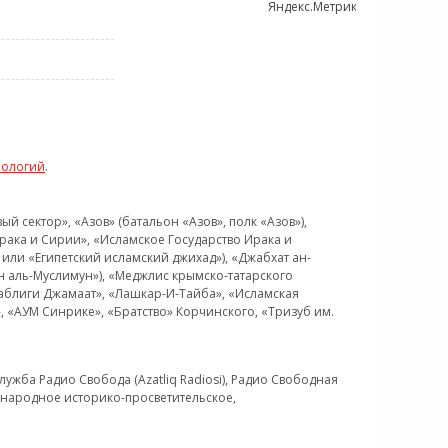
нологий
.
 сектор», «Азов» (батальон «Азов», полк «Азов»),
рака и Сирии», «Исламское Государство Ирака и
или «Египетский исламский джихад»), «Джабхат ан-
н аль-Муслимун»), «Меджлис крымско-татарского
Таблиги Джамаат», «Лашкар-И-Тайба», «Исламская
 «АУМ Синрике», «Братство» Корчинского, «Тризуб им.
ужба Радио Свобода (Azatliq Radiosi), Радио Свободная
ждународное историко-просветительское,