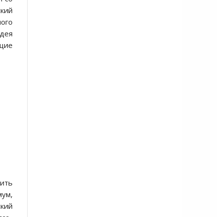
ский
ного
дея
ющие
нить
мум,
ский