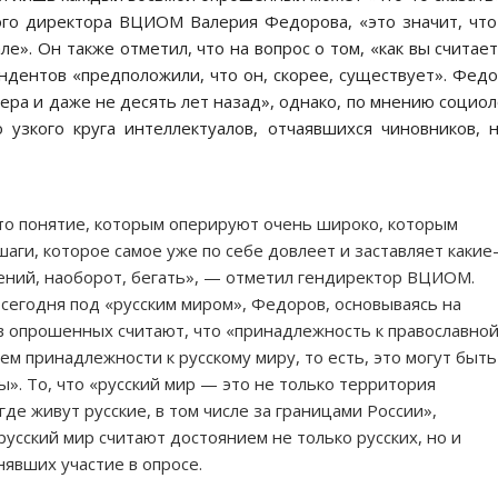
ого директора ВЦИОМ Валерия Федорова, «это значит, чт
але». Он также отметил, что на вопрос о том, «как вы считает
ндентов «предположили, что он, скорее, существует». Фед
ера и даже не десять лет назад», однако, по мнению социол
узкого круга интеллектуалов, отчаявшихся чиновников, 
это понятие, которым оперируют очень широко, которым
аги, которое самое уже по себе довлеет и заставляет какие
шений, наоборот, бегать», — отметил гендиректор ВЦИОМ.
 сегодня под «русским миром», Федоров, основываясь на
ов опрошенных считают, что «принадлежность к православно
ем принадлежности к русскому миру, то есть, это могут быть
ы». То, что «русский мир — это не только территория
где живут русские, в том числе за границами России»,
русский мир считают достоянием не только русских, но и
явших участие в опросе.