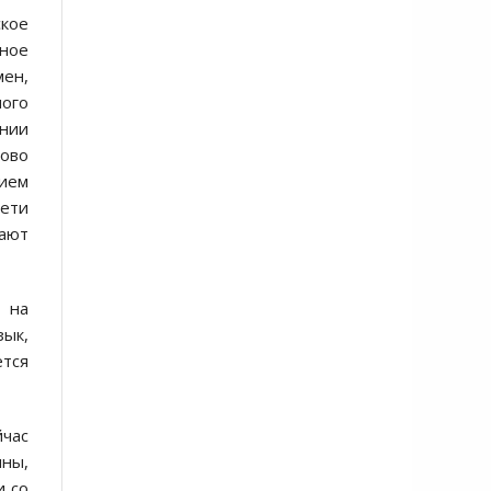
кое
ное
ен,
ного
ании
лово
ием
ети
ают
 на
зык,
ется
йчас
ины,
и со