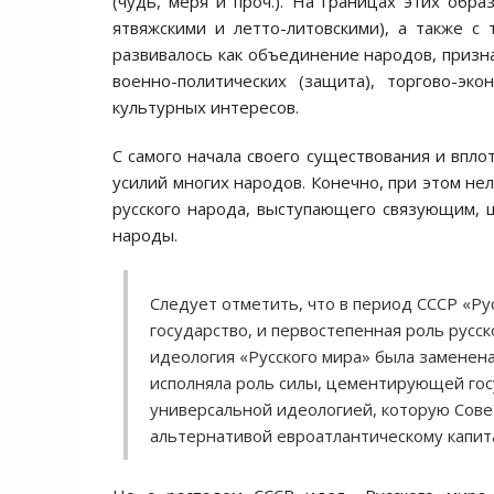
(чудь, меря и проч.). На границах этих обр
ятвяжскими и летто-литовскими), а также с
развивалось как объединение народов, призна
военно-политических (защита), торгово-эк
культурных интересов.
С самого начала своего существования и впло
усилий многих народов. Конечно, при этом н
русского народа, выступающего связующим,
народы.
Следует отметить, что в период СССР «Рус
государство, и первостепенная роль русс
идеология «Русского мира» была заменен
исполняла роль силы, цементирующей гос
универсальной идеологией, которую Сове
альтернативой евроатлантическому капит