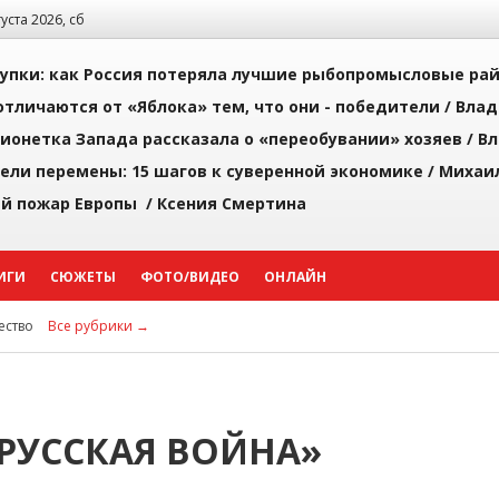
густа 2026, сб
упки: как Россия потеряла лучшие рыбопромысловые ра
тличаются от «Яблока» тем, что они - победители /
Влад
ионетка Запада рассказала о «переобувании» хозяев /
Вл
рели перемены: 15 шагов к суверенной экономике /
Михаи
й пожар Европы /
Ксения Смертина
ИГИ
СЮЖЕТЫ
ФОТО/ВИДЕО
ОНЛАЙН
ство
Все рубрики →
«РУССКАЯ ВОЙНА»