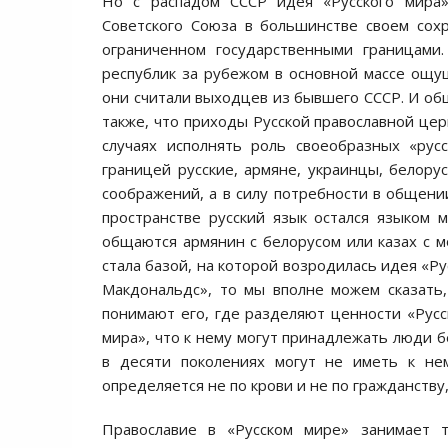
Но с распадом СССР идея «Русского мира
Советского Союза в большинстве своем сох
ограниченном государственными границами.
республик за рубежом в основной массе ощу
они считали выходцев из бывшего СССР. И об
также, что приходы Русской православной цер
случаях исполнять роль своеобразных «рус
границей русские, армяне, украинцы, белорус
соображений, а в силу потребности в общении
пространстве русский язык остался языком
общаются армянин с белорусом или казах с 
стала базой, на которой возродилась идея «Ру
Макдональдс», то мы вполне можем сказать,
понимают его, где разделяют ценности «Русск
мира», что к нему могут принадлежать люди б
в десяти поколениях могут не иметь к не
определяется не по крови и не по гражданству
Православие в «Русском мире» занимает 