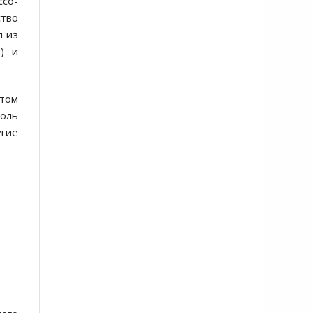
ссо-
ство
я из
м) и
атом
роль
угие