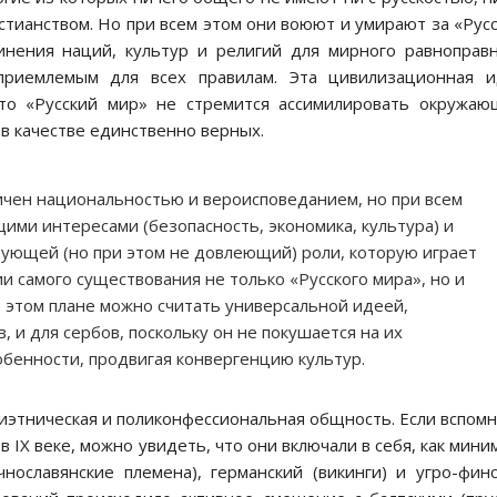
истианством. Но при всем этом они воюют и умирают за «Рус
инения наций, культур и религий для мирного равноправ
приемлемым для всех правилам. Эта цивилизационная и
что «Русский мир» не стремится ассимилировать окружа
 в качестве единственно верных.
ничен национальностью и вероисповеданием, но при всем
ими интересами (безопасность, экономика, культура) и
щей (но при этом не довлеющий) роли, которую играет
и самого существования не только «Русского мира», но и
в этом плане можно считать универсальной идеей,
, и для сербов, поскольку он не покушается на их
обенности, продвигая конвергенцию культур.
лиэтническая и поликонфессиональная общность. Если вспом
 IX веке, можно увидеть, что они включали в себя, как мини
чнославянские племена), германский (викинги) и угро-фин