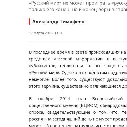
«Русский мир» не может проиграть «русск
только его конец, но и конец веры в спр
Александр Тимофеев
17 марта 2015 11:10
В последнее время в свете происходящих на
средствах массовой информации, в выступ
публицистов, теологов и т.п. все чаще ста
«Русский мир». Однако что под этим подразу
немногие. Более того, существуют довольн
этого термина, существенно отличающиеся дру
В ноябре 2014 года Всероссийский 
общественного мнения (ВЦИОМ) обнародовал
опроса, свидетельствующие о том, что, т
россиян на сегодняшний день не имеет предст
мире», 13 процентов затруднились с ответом,