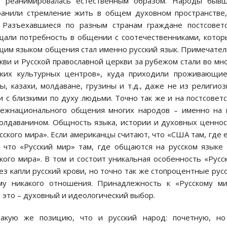
» реанимировалась естественным образом. Народы бывш
ранили стремление жить в общем духовном пространстве
 Разъехавшиеся по разным странам граждане постсовет
щали потребность в общении с соотечественниками, кото
щим языком общения стал именно русский язык. Примечате
кви и Русской православной церкви за рубежом стали во мн
ских культурных центров», куда приходили проживающи
ы, казахи, молдаване, грузины и т.д., даже не из религио
 с близкими по духу людьми. Точно так же и на постсовет
 межнационального общения многих народов – именно на
молдаванином. Общность языка, истории и духовных ценно
сского мира». Если американцы считают, что «США там, где 
 что «Русский мир» там, где общаются на русском языке
ого мира». В том и состоит уникальная особенность «Русс
ез капли русский крови, но точно так же стопроцентные рус
му никакого отношения. Принадлежность к «Русскому ми
, это – духовный и идеологический выбор.
такую же позицию, что и русский народ: почетную, но