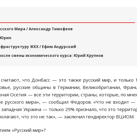
усского Мира / Александр Тимофеев
 Юрин
фраструктуру ЖКХ / Ефим Андурский
после смены экономического курса: Юрий Крупнов
считают, что Донбасс — это также русский мир, и только
ровье, русские общины в Германии, Великобритании, Фран
жная Осетия — все эти территории, страны, которые, по мн
ие русского мира», — сообщил Федоров. «Что не входит —
и западная Украина — только 29% признало, что это террито
полагают, что это не так», — заключил гендиректор ВЦИОМ.
ятием «Русский мир»?