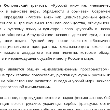
ч Островский
трактовал «Русский мир» как «человечес
их в единстве веры, обрядности и обычаев». Современ
, определяя «Русский мир» как цивилизационный феном
енного и трансконтинентального сообщества, объединён
 к русскому языку и культуре. Слово «русский» в назв
рни общности, берущей своё начало в древней Руси, а в с
», «все люди». Русский мир также является обозначен
днационального пространства, охватывающего около тр
и каждого двадцатого жителя планеты, которые облад
и и неравнодушны к судьбе и месту России в мире.
мир» является общим «цивилизационным пространством»
а трёх столпах: православие, русская культура и русский я
 на общественное развитие. Иногда «Русский мир» называ
православной цивилизации».
иональное, надгосударственное и надконфессиональное. Се
нцев воюют русские, украинцы, сербы, французы, осет
гие из которых ничего общего не имеют ни с русскостью, н