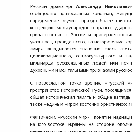
Русский драматург
Александр Николаеви
сообщество православных христиан, живущ
определение звучит гораздо более широко
концепцию международного трансгосударств
причастностью к России и приверженностью
указывает, прежде всего, на исторические ко
«мир» вкладывается значение «весь свет
цивилизационного, социокультурного и на
миллиарда русскоязычных людей или почт
духовными и ментальными признаками русскост
С православной точки зрения, «Русский 
пространстве исторической Руси, покоящимся н
общая историческая память и общие взгляды
также «единым миром восточно-христианской 
Фактически, «Русский мир» - понятие наднац
на юго-востоке Украины на стороне ополче
чеченцы и представители других народов, мно