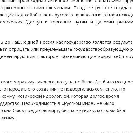
азований происходило активное смешение с балтскими (пру
 тюрко-монгольскими племенами. Позднее русское государ
ющих над собой власть русского православного царя исход
ономических (доступ к торговым путям и далеким рынка
ть до наших дней Россия как государство является результ
ельзя отрицать или преуменьшать государствообразующую 
 цементирующим фактором, объединяющим вокруг себя др
ского мира» как такового, по сути, не было. Да, было мощное
кого народа в его создании не подвергалась сомнению. Но
а коммунистической идеологией, которая долгое время
ударство. Необходимости в «Русском мире» не было,
тский Союз предлагал миру, был коммунизм, который был
ализму.