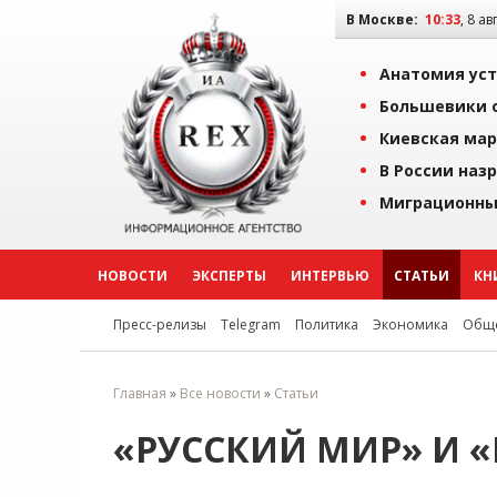
В Москве:
10:33
, 8 ав
Анатомия уст
Большевики о
Киевская мар
В России наз
Миграционны
НОВОСТИ
ЭКСПЕРТЫ
ИНТЕРВЬЮ
СТАТЬИ
КН
Пресс-релизы
Telegram
Политика
Экономика
Обще
Главная
»
Все новости
»
Статьи
«РУССКИЙ МИР» И 