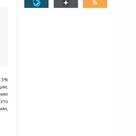
 13%
ции,
ению
 это
рии,