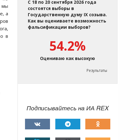
С 18 по 20 сентября 2026 года
о мы
состоятся выборы в
е, а
Государственную думу IX созыва.
оров
Как вы оцениваете возможность
фальсификации выборов?
ога,
но в
54.2%
Оцениваю как высокую
-
Результаты
й
Подписывайтесь на ИА REX