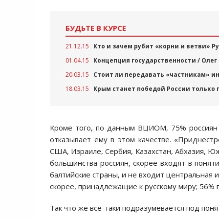
БУДЬТЕ В КУРСЕ
21.12.15
Кто и зачем рубит «корни и ветви» Р
01.04.15
Концепция государственности / Олег
20.03.15
Стоит ли передавать «частникам» ин
18.03.15
Крым станет победой России только 
Кроме того, по данным ВЦИОМ, 75% россиян 
отказывает ему в этом качестве. «Приднест
США, Израиле, Сербия, Казахстан, Абхазия, Ю
большинства россиян, скорее входят в понят
балтийские страны, и не входит центральная 
скорее, принадлежащие к русскому миру; 56% 
Так что же все-таки подразумевается под пон