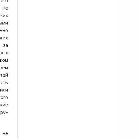
его
, не
ских
рыми
льно
огих
е за
зных
ском
 нем
стей
есть
 или
кого
ские
ру»
 не