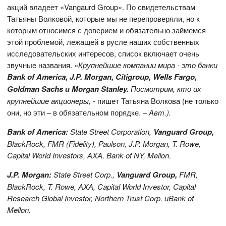
акций владеет «Vangaurd Group». По свидетельствам
Татьяны Волковой, которые мы не перепроверяли, но к
которым относимся с доверием и обязательно займемся
этой проблемой, лежащей в русле наших собственных
исследовательских интересов, список включает очень
звучные названия.
«Крупнейшие компании мира - это банки
Bank
of
America
,
J
.
P
.
Morgan
,
Citigroup
,
Wells
Fargo
,
Goldman
Sachs
и
Morgan
Stanley
.
Посмотрим, кто их
крупнейшие акционеры,
- пишет Татьяна Волкова (не только
они, но эти – в обязательном порядке. –
Авт.).
Bank of America:
State Street Corporation,
Vanguard Group,
BlackRock, FMR (Fidelity), Paulson, J.P. Morgan, T. Rowe,
Capital World Investors, AXA, Bank of NY, Mellon.
J.P. Morgan:
State Street Corp.,
Vanguard Group,
FMR,
BlackRock, T. Rowe, AXA, Capital World Investor, Capital
Research Global Investor, Northern Trust Corp.
и
Bank of
Mellon.