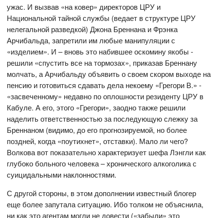
ужас. И вызвав «на ковер» директоров ЦРУ и
Национальной тайной службы (ведает в структуре ЦРУ
нелегальной разведкой) Джона Бреннана и Фрэнка
Арчибальда, запретили им любые манипуляции с
«изделием». И – вновь это набившее оскомину якобы -
решили «спустить все на тормозах», приказав Бреннану
молчать, а Арчибальду объявить о своем скором выходе на
пенсию и готовиться сдавать дела некоему «Грегори В.» -
«засвеченному» недавно по оплошности резиденту ЦРУ в
Кабуле. А его, этого «Грегори», заодно также решили
наделить ответственностью за последующую слежку за
Бреннаном (видимо, до его прогнозируемой, но более
поздней, когда «поутихнет», отставки). Мало ли чего?
Волкова вот показательно характеризует шефа Лэнгли как
глубоко больного человека – хронического алкоголика с
суицидальными наклонностями.
С другой стороны, в этом дополнении известный блогер
еще более запутала ситуацию. Ибо толком не объяснила,
ни как это агентам могли не довести («забыли» это