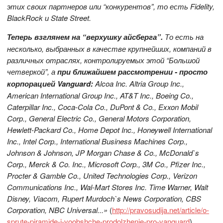
этих своих партнеров или “конкурентов”, то есть Fidelity,
BlackRock и State Street.
Теперь взглянем на “верхушку айсберга”.
То есть на
несколько, выбранных в качестве крупнейших, компаний в
различных отраслях, контролируемых этой “Большой
четверкой”, а
при ближайшем рассмотрении - просто
корпорацией Vanguard:
Alcoa Inc.
Altria Group Inc.,
American International Group Inc., AT&T Inc., Boeing Co.,
Caterpillar Inc., Coca-Cola Co., DuPont & Co., Exxon Mobil
Corp., General Electric Co., General Motors Corporation,
Hewlett-Packard Co., Home Depot Inc., Honeywell International
Inc., Intel Corp., International Business Machines Corp.,
Johnson & Johnson, JP Morgan Chase & Co., McDonald`s
Corp., Merck & Co. Inc., Microsoft Corp., 3M Co., Pfizer Inc.,
Procter & Gamble Co., United Technologies Corp., Verizon
Communications Inc., Wal-Mart Stores Inc. Time Warner, Walt
Disney, Viacom, Rupert Murdoch`s News Corporation, CBS
Corporation, NBC Universal...»
(
http://pravosudija.net/article/o-
sprute-piramide-i-voobshche-prodolzhenie-pro-vanguard
)