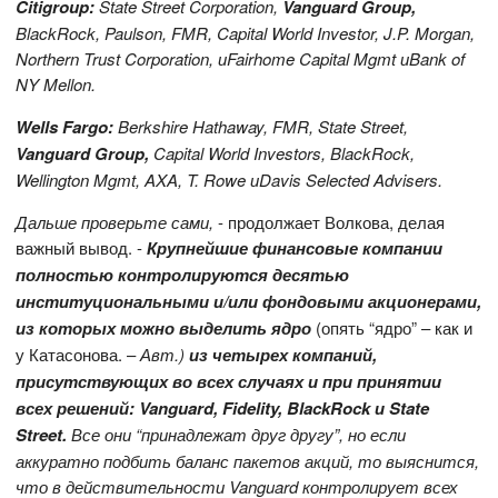
Citigroup:
State Street Corporation,
Vanguard Group,
BlackRock, Paulson, FMR, Capital World Investor, J.P. Morgan,
Northern Trust Corporation,
и
Fairhome Capital Mgmt
и
Bank of
NY Mellon.
Wells Fargo:
Berkshire Hathaway, FMR, State Street,
Vanguard Group,
Capital World Investors, BlackRock,
Wellington Mgmt, AXA, T. Rowe
и
Davis Selected Advisers.
Дальше проверьте сами,
- продолжает Волкова, делая
важный вывод. -
Крупнейшие финансовые компании
полностью контролируются десятью
институциональными и/или фондовыми акционерами,
из которых можно выделить ядро
(опять “ядро” – как и
у Катасонова. –
Авт.)
из четырех компаний,
присутствующих во всех случаях и при принятии
всех решений: Vanguard, Fidelity, BlackRock и State
Street.
Все они “принадлежат друг другу”, но если
аккуратно подбить баланс пакетов акций, то выяснится,
что в действительности Vanguard контролирует всех