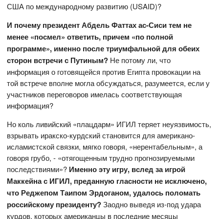
США по международному развитию (USAID)?
И почему президент Абдель Фаттах ас-Сиси тем не
менее «посмел» ответить, причем «по полной
программе», именно после триумфальной для обеих
сторон встречи с Путиным?
Не потому ли, что
информация о готовящейся против Египта провокации на
той встрече вполне могла обсуждаться, разумеется, если у
участников переговоров имелась соответствующая
информация?
Но коль ливийский «плацдарм» ИГИЛ теряет неуязвимость,
взрывать иракско-курдский становится для американо-
исламистской связки, мягко говоря, «нерентабельным», а
говоря грубо, - «отягощенным трудно прогнозируемыми
последствиями»?
Именно эту игру, вслед за игрой
Маккейна с ИГИЛ, преданную гласности не исключено,
что Реджепом Таипом Эрдоганом, удалось поломать
российскому президенту?
Заодно выведя из-под удара
курдов, которых американцы в последние месяцы