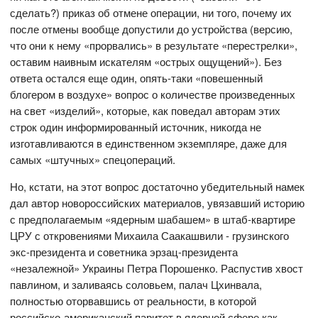
сделать?) приказ об отмене операции, ни того, почему их
после отмены вообще допустили до устройства (версию,
что они к нему «прорвались» в результате «перестрелки»,
оставим наивным искателям «острых ощущений»). Без
ответа остался еще один, опять-таки «повешенный
блогером в воздухе» вопрос о количестве произведенных
на свет «изделий», которые, как поведал авторам этих
строк один информированный источник, никогда не
изготавливаются в единственном экземпляре, даже для
самых «штучных» спецопераций.
Но, кстати, на этот вопрос достаточно убедительный намек
дал автор новороссийских материалов, увязавший историю
с предполагаемым «ядерным шабашем» в штаб-квартире
ЦРУ с откровениями Михаила Саакашвили - грузинского
экс-президента и советника эрзац-президента
«незалежной» Украины Петра Порошенко. Распустив хвост
павлином, и заливаясь соловьем, палач Цхинвала,
полностью оторвавшись от реальности, в которой
российско-американский паритет в ядерной сфере как