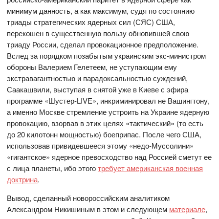
минимум данность, а как максимум, судя по состоянию
триады стратегических ядерных сил (СЯС) США,
перекошен в существенную пользу обновившей свою
триаду России, сделал провокационное предположение.
Вслед за порядком позабытым украинским экс-министром
обороны Валерием Гелетеем, не уступающим ему
экстравагантностью и парадоксальностью суждений,
Саакашвили, выступая в снятой уже в Киеве с эфира
программе «Шустер-LIVE», инкриминировал не Вашингтону,
а именно Москве стремление устроить на Украине ядерную
провокацию, взорвав в этих целях «тактический» (то есть
до 20 килотонн мощностью) боеприпас. После чего США,
использовав привидевшееся этому «недо-Муссолини»
«гигантское» ядерное превосходство над Россией сметут ее
с лица планеты, ибо этого
требует американская военная
доктрина
.
Вывод, сделанный новороссийским аналитиком
Александром Никишиным в этом и следующем
материале
,