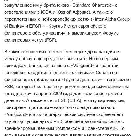
выкупленное им у британского «Standard Chartered» с
ответвлениями в ЮВА и Южной Африке). А также о
переплетенных с ней европейских сетях («Inter-Alpha Group
of Banks» и EFSR – «Круглый стол европейского
финансового обслуживания») и американском Форуме
финансовых услуг (FSF).
В каких отношениях эти части «сверх-ядра» находятся
между собой, еще предстоит выяснить. Но по первым
прикидкам, банки, связанные с «Vanguard» и «золотой
пятеркой», сходятся в «льготных списках» Совета по
финансовой стабильности «Группы двадцати» - того самого
FSB, который был срочно учрежден лондонским саммитом
«двадцатки» в апреле 2009 года для заливания кризиса
деньгами. А также в сети FSF (США), но эту картинку мы,
повторяем, достроим – надо только еще покопаться.
«Vanguard» в этой олигархической системе скорее всего
«куратор» упомянутых ЧВК, обеспечивающий их связь с
военно-промышленным комплексом и «банкстерами». То
есть важная и специфическая, ввиду наличия собственного