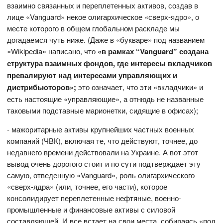
взаимно связанных и переплетенных активов, создав в
лице «Vanguard» некое олигархическое «сверх-ядро», о
месте которого в общем глобальном раскладе мы
догадаемся чуть ниже. (Даже в «букваре» под названием
«Wikipedia» написано, что
«в рамках “
Vanguard
” создана
структура взаимных фондов, где интересы вкладчиков
превалируют над интересами управляющих и
дистрибьюторов»;
это означает, что эти «вкладчики» и
есть настоящие «управляющие», а отнюдь не названные
таковыми подставные марионетки, сидящие в офисах);
- мажоритарные активы крупнейших частных военных
компаний (ЧВК), включая те, что действуют, точнее, до
недавнего времени действовали на Украине. А вот этот
вывод очень дорогого стоит и по сути подтверждает эту
самую, отведенную «Vanguard», роль олигархического
«сверх-ядра» (или, точнее, его части), которое
консолидирует переплетенные нефтяные, военно-
промышленные и финансовые активы с силовой
составляющей. И все встает на свои места, собираясь «под