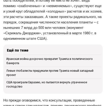
быть победителей, и потому ее никто не хочет. Ведь
помимо «озабоченных» и «невменяемых», существуют еще
и узкий круг обладателей «холодных» расчетов и их хозяев,
эти расчеты заказавших. А также проекты радикального, на
порядок, сокращения численности населения планеты – с
нынешних 7 млрд до 500 млн человек (монумент
«Скрижаль Джорджии», установленный в марте 1980 г. в
одноименном штате США).
Ещё по теме
Иранская война досрочно превратит Трампа в политического
банкрота
Левые глобалисты придумали против Трампа новый западный
проект
США проиграли Евразию, но пытаются вернуть утраченное
господство
Но прежде оговоримся, что консультации, проведенные
нами в среде специалистов, причем, технического профиля,