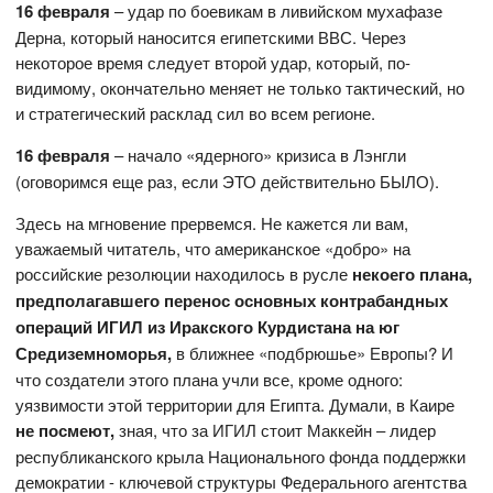
16 февраля
– удар по боевикам в ливийском мухафазе
Дерна, который наносится египетскими ВВС. Через
некоторое время следует второй удар, который, по-
видимому, окончательно меняет не только тактический, но
и стратегический расклад сил во всем регионе.
16 февраля
– начало «ядерного» кризиса в Лэнгли
(оговоримся еще раз, если ЭТО действительно БЫЛО).
Здесь на мгновение прервемся. Не кажется ли вам,
уважаемый читатель, что американское «добро» на
российские резолюции находилось в русле
некоего плана,
предполагавшего перенос основных контрабандных
операций ИГИЛ из Иракского Курдистана на юг
Средиземноморья,
в ближнее «подбрюшье» Европы?
И
что создатели этого плана учли все, кроме одного:
уязвимости этой территории для Египта. Думали, в Каире
не посмеют,
зная, что за ИГИЛ стоит Маккейн – лидер
республиканского крыла Национального фонда поддержки
демократии - ключевой структуры Федерального агентства