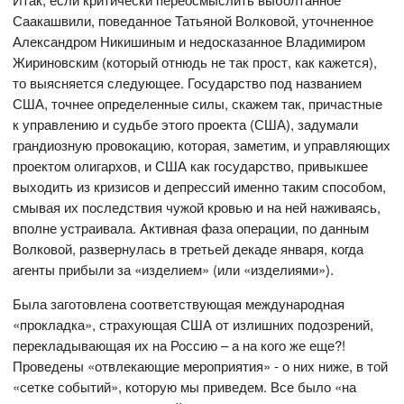
Саакашвили, поведанное Татьяной Волковой, уточненное
Александром Никишиным и недосказанное Владимиром
Жириновским (который отнюдь не так прост, как кажется),
то выясняется следующее. Государство под названием
США, точнее определенные силы, скажем так, причастные
к управлению и судьбе этого проекта (США), задумали
грандиозную провокацию, которая, заметим, и управляющих
проектом олигархов, и США как государство, привыкшее
выходить из кризисов и депрессий именно таким способом,
смывая их последствия чужой кровью и на ней наживаясь,
вполне устраивала. Активная фаза операции, по данным
Волковой, развернулась в третьей декаде января, когда
агенты прибыли за «изделием» (или «изделиями»).
Была заготовлена соответствующая международная
«прокладка», страхующая США от излишних подозрений,
перекладывающая их на Россию – а на кого же еще?!
Проведены «отвлекающие мероприятия» - о них ниже, в той
«сетке событий», которую мы приведем. Все было «на