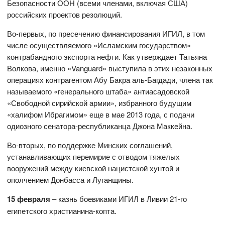
Безопасности ООН (всеми членами, включая США)
российских проектов резолюций.
Во-первых, по пресечению финансирования ИГИЛ, в том
числе осуществляемого «Исламским государством»
контрабандного экспорта нефти. Как утверждает Татьяна
Волкова, именно «Vanguard» выступила в этих незаконных
операциях контрагентом Абу Бакра аль-Багдади, члена так
называемого «генерального штаба» антиасадовской
«Свободной сирийской армии», избранного будущим
«халифом Ибрагимом» еще в мае 2013 года, с подачи
одиозного сенатора-республиканца Джона Маккейна.
Во-вторых, по поддержке Минских соглашений,
устанавливающих перемирие с отводом тяжелых
вооружений между киевской нацистской хунтой и
ополчением Донбасса и Луганщины.
15 февраля
– казнь боевиками ИГИЛ в Ливии 21-го
египетского христианина-копта.