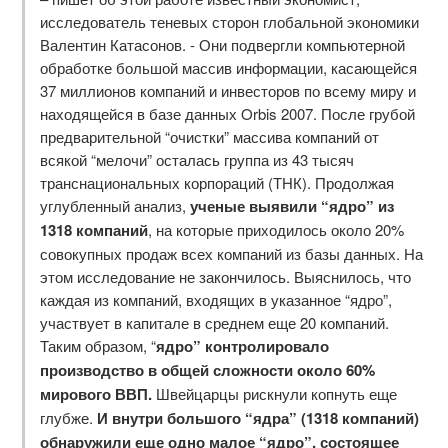
исследователь теневых сторон глобальной экономики
Валентин Катасонов. - Они подвергли компьютерной
обработке большой массив информации, касающейся
37 миллионов компаний и инвесторов по всему миру и
находящейся в базе данных Orbis 2007. После грубой
предварительной “очистки” массива компаний от
всякой “мелочи” осталась группа из 43 тысяч
транснациональных корпораций (ТНК). Продолжая
углубленный анализ,
ученые выявили “ядро” из
1318 компаний
, на которые приходилось около 20%
совокупных продаж всех компаний из базы данных. На
этом исследование не закончилось. Выяснилось, что
каждая из компаний, входящих в указанное “ядро”,
участвует в капитале в среднем еще 20 компаний.
Таким образом, “
ядро” контролировало
производство в общей сложности около 60%
мирового ВВП.
Швейцарцы рискнули копнуть еще
глубже.
И внутри большого “ядра” (1318 компаний)
обнаружили еще одно малое “ядро”, состоящее