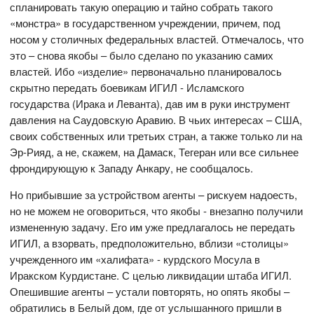
спланировать такую операцию и тайно собрать такого
«монстра» в государственном учреждении, причем, под
носом у столичных федеральных властей. Отмечалось, что
это – снова якобы – было сделано по указанию самих
властей. Ибо «изделие» первоначально планировалось
скрытно передать боевикам ИГИЛ - Исламского
государства (Ирака и Леванта), дав им в руки инструмент
давления на Саудовскую Аравию. В чьих интересах – США,
своих собственных или третьих стран, а также только ли на
Эр-Рияд, а не, скажем, на Дамаск, Тегеран или все сильнее
фрондирующую к Западу Анкару, не сообщалось.
Но прибывшие за устройством агенты – рискуем надоесть,
но не можем не оговориться, что якобы - внезапно получили
измененную задачу. Его им уже предлагалось не передать
ИГИЛ, а взорвать, предположительно, вблизи «столицы»
учрежденного им «халифата» - курдского Мосула в
Иракском Курдистане. С целью ликвидации штаба ИГИЛ.
Опешившие агенты – устали повторять, но опять якобы –
обратились в Белый дом, где от услышанного пришли в