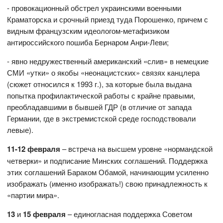
- провокационный обстрел украинскими военными
Краматорска и срочный приезд туда Порошенко, причем с
видным французским идеологом-метафизиком
антироссийского пошиба Бернаром Анри-Леви;
- явно недружественный американский «слив» в немецкие
СМИ «утки» о якобы «неонацистских» связях канцлера
(сюжет относился к 1993 г.), за которые была выдана
попытка профилактической работы с крайне правыми,
преобладавшими в бывшей ГДР (в отличие от запада
Германии, где в экстремистской среде господствовали
левые).
11-12 февраля
– встреча на высшем уровне «нормандской
четверки» и подписание Минских соглашений. Поддержка
этих соглашений Бараком Обамой, начинающим усиленно
изображать (именно изображать!) свою принадлежность к
«партии мира».
13
и
15 февраля
– единогласная поддержка Советом