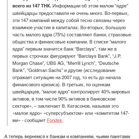
всего из 147 ТНК.
Информации об этом малом “ядре”
швейцарцы предоставили не очень много. Во-первых,
эти 147 компаний между собой тесно связаны через
взаимное участие в капиталах. Во-вторых, большую
часть малого ядра (75%) составляют банки, страховые
общества и финансовые компании. В списке “малого
ядра” первым значится банк “Barclays”, там же в
первых строчках фигурируют “Barclays Bank”, “J.P.
Morgan Chase”, UBS AG, “Merrill Lynch”, “Deutsche
Bank”, “Goldman Sachs” и другие (исследование
отражает ситуацию на 2007 год, то есть до начала
финансового кризиса). В-третьих, по оценкам
швейцарцев, “малое ядро” контролирует 40% мировых
активов, в том числе 90% активов в банковском
секторе», – заключает В. Катасонов, называя это
«малое ядро» «суперсубъектом» или «комитетом 147-
ми» - сообщает
Fondsk
.
А теперь вернемся к банкам и компаниям, чьими пакетами