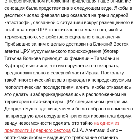
В первоначальном изложении привлекшая наше внимание
сенсация была представлена в следующем виде. Якобы в
десятых числах февраля мир оказался на грани ядерной
катастрофы, связанной с ситуацией вокруг размещенного в
штаб-квартире ЦРУ относительно компактного, якобы
термоядерного, устройства специального назначения.
Прибывшие за ним с целью доставки на Ближний Восток
агенты ЦРУ мусульманского происхождения (блогер
Татьяна Волкова приводит их фамилии – Талабани и
Куфтаро) выяснили, что им поручается его взорвать,
предположительно в северной части Ирака. Поскольку
такой гипотетический взрыв приводил к непредсказуемым
геополитическим последствиям, агенты якобы отказались
это делать и забаррикадировались в расположенном на
территории штаб-квартиры ЦРУ специальном центре им.
Джорджа Буша, где «изделие» и было собрано и помещено
на пригодную для воздушной транспортировки платформу,
ввиду невозможности сделать это тайно
на одном из
предприятий ядерного сектора
США. Агентами было –
опять-таки якобы – выдвинуто требование отменить