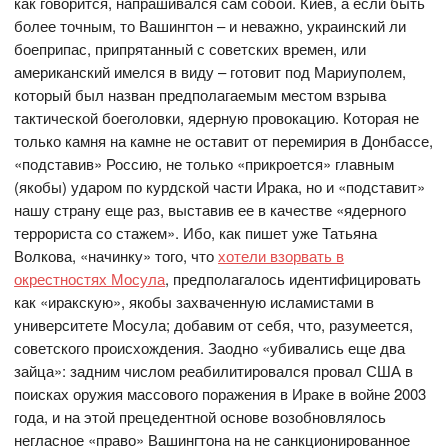
как говорится, напрашивался сам собой. Киев, а если быть
более точным, то Вашингтон – и неважно, украинский ли
боеприпас, припрятанный с советских времен, или
американский имелся в виду – готовит под Мариуполем,
который был назван предполагаемым местом взрыва
тактической боеголовки, ядерную провокацию. Которая не
только камня на камне не оставит от перемирия в Донбассе,
«подставив» Россию, не только «прикроется» главным
(якобы) ударом по курдской части Ирака, но и «подставит»
нашу страну еще раз, выставив ее в качестве «ядерного
террориста со стажем». Ибо, как пишет уже Татьяна
Волкова, «начинку» того, что
хотели взорвать в
окрестностях Мосула
, предполагалось идентифицировать
как «иракскую», якобы захваченную исламистами в
университете Мосула; добавим от себя, что, разумеется,
советского происхождения. Заодно «убивались еще два
зайца»: задним числом реабилитировался провал США в
поисках оружия массового поражения в Ираке в войне 2003
года, и на этой прецедентной основе возобновлялось
негласное «право» Вашингтона на не санкционированное