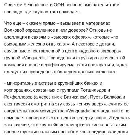
Советом Безопасности ООН военное вмешательством
повсюду, где «душа» того пожелает.
Что еще – скажем прямо – вызывает в материалах
Волковой определенное к ним доверие? Отнюдь не
апелляция к связям в «высоких сферах», которые «по
выходным железно отдыхают». А некоторые детали,
связанные с поставленной в центр «ядерного заговора»
группой «Vanguard». Приведенная структура активов этой
компании вполне верифицируема, если постараться, и, как
следует из приведенных блогером данных, включает:
- миноритарные активы в крупнейших банках и
корпорациях, связанных с группами Ротшильдов и
Рокфеллеров (а через них с Ватиканом). Пусть Волкова и
скептически смотрит на эту связь «снизу вверх», считая ее
свидетельством могущества «Vanguard»; нам ведь никто не
помешает прочертить этот вектор «сверху вниз». И сделать
заключение, что крупнейшие олигархические кланы таким
вполне функциональным способом консолидировали доли