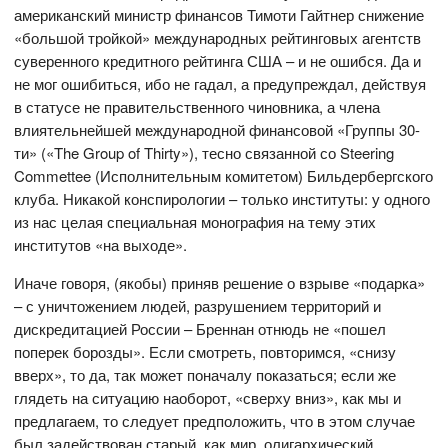
американский министр финансов Тимоти Гайтнер снижение
«большой тройкой» международных рейтинговых агентств
суверенного кредитного рейтинга США – и не ошибся. Да и
не мог ошибиться, ибо не гадал, а предупреждал, действуя
в статусе не правительственного чиновника, а члена
влиятельнейшей международной финансовой «Группы 30-
ти» («The Group of Thirty»), тесно связанной со Steering
Commettee (Исполнительным комитетом) Бильдербергского
клуба. Никакой конспирологии – только институты: у одного
из нас целая специальная монография на тему этих
институтов «на выходе».
Иначе говоря, (якобы) приняв решение о взрыве «подарка»
– с уничтожением людей, разрушением территорий и
дискредитацией России – Бреннан отнюдь не «пошел
поперек борозды». Если смотреть, повторимся, «снизу
вверх», то да, так может поначалу показаться; если же
глядеть на ситуацию наоборот, «сверху вниз», как мы и
предлагаем, то следует предположить, что в этом случае
был задействован старый, как мир, олигархический