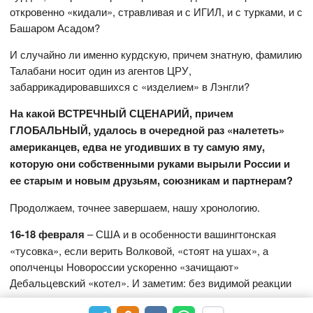
откровенно «кидали», стравливая и с ИГИЛ, и с турками, и с
Башаром Асадом?
И случайно ли именно курдскую, причем знатную, фамилию
Талабани носит один из агентов ЦРУ,
забаррикадировавшихся с «изделием» в Лэнгли?
На какой ВСТРЕЧНЫЙ СЦЕНАРИЙ, причем
ГЛОБАЛЬНЫЙ, удалось в очередной раз «налететь»
американцев, едва не угодивших в ту самую яму,
которую они собственными руками вырыли России и
ее старым и новым друзьям, союзникам и партнерам?
Продолжаем, точнее завершаем, нашу хронологию.
16-18 февраля
– США и в особенности вашингтонская
«тусовка», если верить Волковой, «стоят на ушах», а
ополченцы Новороссии ускоренно «зачищают»
Дебальцевский «котел». И заметим: без видимой реакции
со стороны американцев, которых легко можно понять: