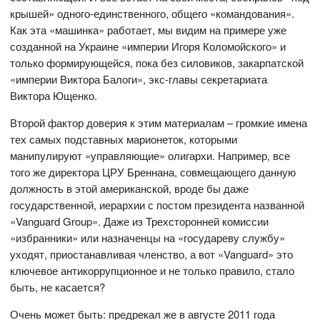
крышей» одного-единственного, общего «командования».
Как эта «машинка» работает, мы видим на примере уже
созданной на Украине «империи Игоря Коломойского» и
только формирующейся, пока без силовиков, закарпатской
«империи Виктора Балоги», экс-главы секретариата
Виктора Ющенко.
Второй фактор доверия к этим материалам – громкие имена
тех самых подставных марионеток, которыми
манипулируют «управляющие» олигархи. Например, все
того же директора ЦРУ Бреннана, совмещающего данную
должность в этой американской, вроде бы даже
государственной, иерархии с постом президента названной
«Vanguard Group». Даже из Трехсторонней комиссии
«избранники» или назначенцы на «государеву службу»
уходят, приостанавливая членство, а вот «Vanguard» это
ключевое антикоррупционное и не только правило, стало
быть, не касается?
Очень может быть: предрекал же в августе 2011 года