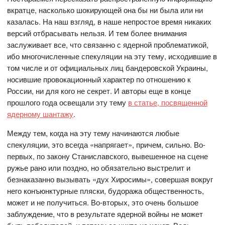
вкратце, насколько шокирующей она бы ни была или ни
казалась. На наш взгляд, в наше непростое время никаких
версий отбрасывать нельзя. И тем более внимания
заслуживает все, что связанно с ядерной проблематикой,
ибо многочисленные спекуляции на эту тему, исходившие в
том числе и от официальных лиц бандеровской Украины,
носившие провокационный характер по отношению к
России, ни для кого не секрет. И авторы еще в конце
прошлого года освещали эту тему
в статье, посвященной
ядерному шантажу
.
Между тем, когда на эту тему начинаются любые
спекуляции, это всегда «напрягает», причем, сильно. Во-
первых, по закону Станиславского, вывешенное на сцене
ружье рано или поздно, но обязательно выстрелит и
безнаказанно вызывать «дух Хиросимы», совершая вокруг
него конъюнктурные пляски, будоража общественность,
может и не получиться. Во-вторых, это очень большое
заблуждение, что в результате ядерной войны не может