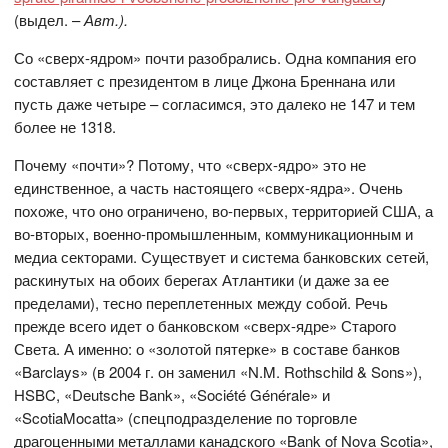
(выдел. –
Авт.).
Со «сверх-ядром» почти разобрались. Одна компания его
составляет с президентом в лице Джона Бреннана или
пусть даже четыре – согласимся, это далеко не 147 и тем
более не 1318.
Почему «почти»? Потому, что «сверх-ядро» это не
единственное, а часть настоящего «сверх-ядра». Очень
похоже, что оно ограничено, во-первых, территорией США, а
во-вторых, военно-промышленным, коммуникационным и
медиа секторами. Существует и система банковских сетей,
раскинутых на обоих берегах Атлантики (и даже за ее
пределами), тесно переплетенных между собой. Речь
прежде всего идет о банковском «сверх-ядре» Старого
Света. А именно: о «золотой пятерке» в составе банков
«Barclays» (в 2004 г. он заменил «N.M. Rothschild & Sons»),
HSBC, «Deutsche Bank», «Société Générale» и
«ScotiaMocatta» (спецподразделение по торговле
драгоценными металлами канадского «Bank of Nova Scotia»,