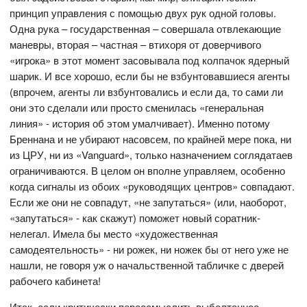
принцип управления с помощью двух рук одной головы.
Одна рука – государственная – совершала отвлекающие
маневры, вторая – частная – втихоря от доверчивого
«игрока» в этот момент засовывала под колпачок ядерный
шарик. И все хорошо, если бы не взбунтовавшиеся агенты
(впрочем, агенты ли взбунтовались и если да, то сами ли
они это сделали или просто сменилась «генеральная
линия» - история об этом умалчивает). Именно потому
Бреннана и не убирают насовсем, по крайней мере пока, ни
из ЦРУ, ни из «Vanguard», только назначением соглядатаев
ограничиваются. В целом он вполне управляем, особенно
когда сигналы из обоих «руководящих центров» совпадают.
Если же они не совпадут, «не запутаться» (или, наоборот,
«запутаться» - как скажут) поможет новый соратник-
нелегал. Имела бы место «художественная
самодеятельность» - ни рожек, ни ножек бы от него уже не
нашли, не говоря уж о начальственной табличке с дверей
рабочего кабинета!
Итак, если критически переосмыслить выболтанное