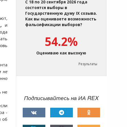
С 18 по 20 сентября 2026 года
состоятся выборы в
Государственную думу IX созыва.
ают,
Как вы оцениваете возможность
, и
фальсификации выборов?
пода
54.2%
вать
овь
Оцениваю как высокую
Результаты
ента
м не
енно
ь не
Подписывайтесь на ИА REX
если
ра -
и об