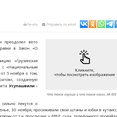
Печать
Отправить по email
и преодолел вето
равки в Закон «О
лицию «Грузинская
е с «Национальным
от 5 ноября о том,
атов», созданную
чета
Усупашвили -
Что такое хорошо и что такое плохо. ИА REX
 сильно пекутся о
сенье, 30 ноября, просиживали свои штаны и юбки в кутаис
ключи от т.н. прослушки: у МВД, суда, телефонного провайд