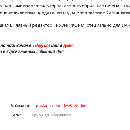
ь под сомнение безальтернативность евроатлантического к
ышеперечисленных предателей под командованием Саакашви
вили, Главный редактор ГРУЗИНФОРМ, специально для ИА 
на наш канал в
Telegram
или в
Дзен
.
а в курсе главных событий дня.
Ссылка:
https://iarex.ru/articles/51281.html
Теги:
Арно Хидирбегишвили