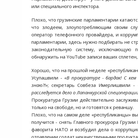
или специального инспектора.
Плохо, что грузинские парламентарии катаютс
что злодеем, злоупотребляющим своим с
оператор телефонного провайдера, и коррумп
парламентарии, здесь нужно подбирать не стр
законодательную систему, исключающую 
обнаружить на YouTube записи ваших сплетен,
Хорошо, что на прошлой неделе «республикан
Усупашвили -
«В прокуратуре - бардак! С ке
знаю?!»
;
секретарь Совбеза Имерлишвили -
расследуется дело о Лапанкурской спецоперации
Прокуратура Грузии действительно заслуживае
только на свободе, но и готовятся к реваншу.
Плохо, что на самом деле «республиканцы» вы
получится - снять Главного прокурора Грузии
фаворита НАТО и возбудил дела о коррупцио
отравлении солдат некачественными продукта