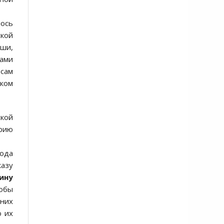
лось
ской
ши,
мами
 сам
ком
кой
орию
года
казу
ину
тобы
них
о их