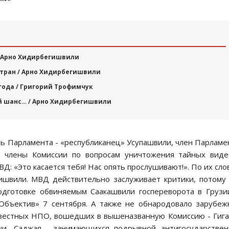
 / Арно Хидирбегишвили
 стран / Арно Хидирбегишвили
года / Григорий Трофимчук
й шанс… / Арно Хидирбегишвили
ь Парламента - «республиканец» Усупашвили, член Парламе
е члены Комиссии по вопросам уничтожения тайных виде
: «Это касается тебя! Нас опять прослушивают!». По их сло
ишвили. МВД действительно заслуживает критики, потому
одготовке обвиняемым Саакашвили госпереворота в Грузи
Объектив»
7 сентября. А также не обнародовало зарубе
звестных НПО, вошедших в вышеназванную Комиссию - Гиг
и, Саджая , занимающихся подрывной антигосударствен