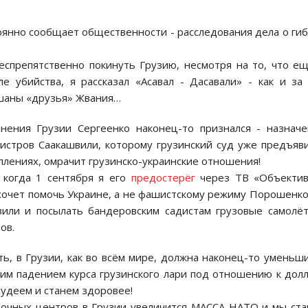
оянно сообщает общественности - расследования дела о ги
еспрепятственно покинуть Грузию, несмотря на то, что е
е убийства, я рассказал «Асавал - Дасавали» - как и за
ешаны «друзья» Жвания…
нения Грузии Сергеенко наконец-то признался - назнач
истров Саакашвили, которому грузинский суд уже предъяв
плениях, омрачит грузинско-украинские отношения!
 когда 1 сентября я его
предостерёг
через ТВ «Объектив
очет помочь Украине, а не фашистскому режиму Порошенко
вили и посылать бандеровским садистам грузовые самолё
ов.
ь, в Грузии, как во всём мире, должна наконец-то уменьш
ким падением курса грузинского лари под отношению к дол
удеем и станем здоровее!
вочных центров в Грузии увеличится МАССА НАТО и мы ст