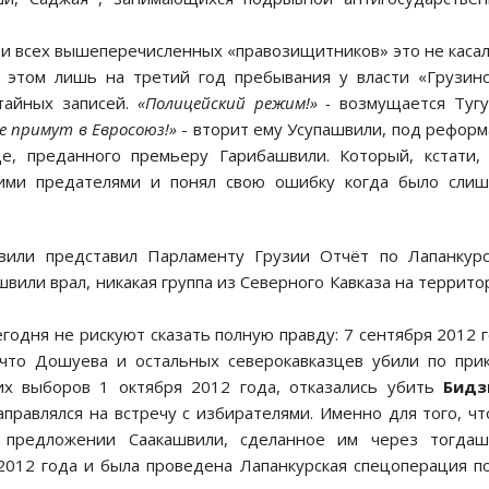
и и всех вышеперечисленных «правозищитников» это не каса
 этом лишь на третий год пребывания у власти «Грузин
тайных записей.
«Полицейский режим!» -
возмущается Тугу
е примут в Евросоюз!»
- вторит ему Усупашвили, под рефор
е, преданного премьеру Гарибашвили. Который, кстати,
ими предателями и понял свою ошибку когда было слиш
или представил Парламенту Грузии Отчёт по Лапанкурс
вили врал, никакая группа из Северного Кавказа на террит
годня не рискуют сказать полную правду: 7 сентября 2012 
 что Дошуева и остальных северокавказцев убили по при
ких выборов 1 октября 2012 года, отказались убить
Бидз
аправлялся на встречу с избирателями. Именно для того, ч
предложении Саакашвили, сделанное им через тогдаш
 2012 года и была проведена Лапанкурская спецоперация п