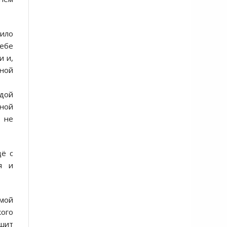
тило
себе
и и,
вной
рдой
нной
, не
щё с
я и
ямой
кого
ешит