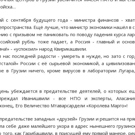
войска…
й с сентября будущего года - министра финансов - хва
лепространства. Ещё лучше, что министр экономики нашёл в 
ию с призывом не паниковать по поводу падения курса лар
оссийский рубль тоже падает, а Россия - главный и осно
ина!» - «успокоил» народ Квирикашвили.
нас последней радости - умереть в нужде, но зато с го
тсталой» России с её сырьевой экономикой, а цивилизова
е в Грузии ничего, кроме вирусов в лаборатории Лугара
ень убеждается в предательстве деятелей, о которых е
преждал Иванишвили - все НПО и эксперты, Аласани
аконец, Его Величество Мтаварсардели «Королева Марго»!
 предательстве западных «друзей» Грузии и решится на пр
ила себе даже малейшего укора в адрес нынешнего грузинс
 того, как Гарибашвили, в присущей ему прямой манере, р