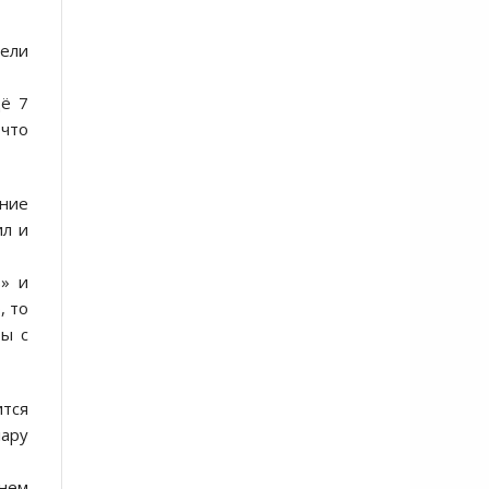
бели
щё 7
 что
ение
ил и
» и
, то
ты с
ится
лару
анем