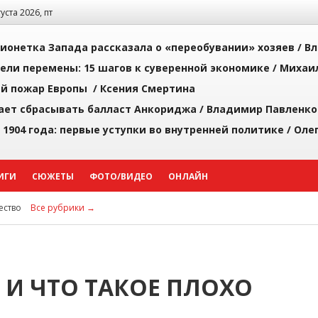
густа 2026, пт
ионетка Запада рассказала о «переобувании» хозяев /
Вл
рели перемены: 15 шагов к суверенной экономике /
Михаи
й пожар Европы /
Ксения Смертина
ает сбрасывать балласт Анкориджа /
Владимир Павленко
 1904 года: первые уступки во внутренней политике /
Оле
ИГИ
СЮЖЕТЫ
ФОТО/ВИДЕО
ОНЛАЙН
ство
Все рубрики →
 И ЧТО ТАКОЕ ПЛОХО