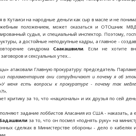
я в Кутаиси на народные деньги как сыр в масле и не поним
лужебным положением, может оказаться и ОТОшник МВД
ированный судья, и специальный инспектор. Поэтому, гос
уктуры, а достойные неподкупные кадры, а главное - созда
повторение синдрома
Саакашвили
. Если не хотите вн
 заговоров и сексуальных утех…
цы» атаковали Главную прокуратуру: председатель Парлам
м из парламентариев они сотрудничают и почему я об это
«У меня есть вопросы к прокуратуре - почему так медл
?!».
т критику за то, что «националы» и их друзья по сей ден
полняют задание лоббистов Аласания из США - наказать, а 
Бадашвили
за то, что он посмел «поднять руку» на минист
нных сделках в Министерстве обороны - дело о кабелях 
ми.