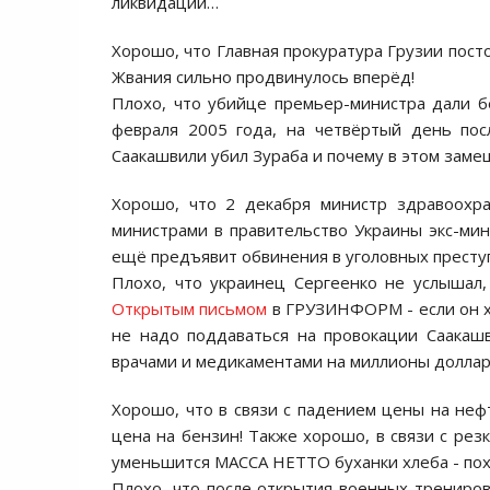
ликвидации…
Хорошо, что Главная прокуратура Грузии пост
Жвания сильно продвинулось вперёд!
Плохо, что убийце премьер-министра дали б
февраля 2005 года, на четвёртый день посл
Саакашвили убил Зураба и почему в этом зам
Хорошо, что 2 декабря министр здравоохра
министрами в правительство Украины экс-мин
ещё предъявит обвинения в уголовных престу
Плохо, что украинец Сергеенко не услышал,
Открытым письмом
в ГРУЗИНФОРМ - если он х
не надо поддаваться на провокации Саакаш
врачами и медикаментами на миллионы доллар
Хорошо, что в связи с падением цены на нефт
цена на бензин! Также хорошо, в связи с рез
уменьшится МАССА НЕТТО буханки хлеба - пох
Плохо, что после открытия военных трениро