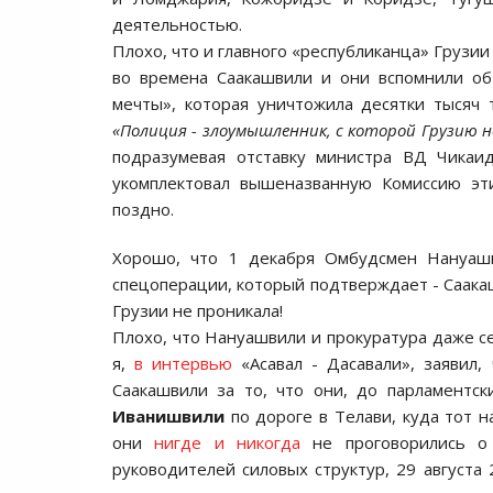
деятельностью.
Плохо, что и главного «республиканца» Грузи
во времена Саакашвили и они вспомнили об
мечты», которая уничтожила десятки тысяч 
«Полиция - злоумышленник, с которой Грузию н
подразумевая отставку министра ВД Чикаид
укомплектовал вышеназванную Комиссию эт
поздно.
Хорошо, что 1 декабря Омбудсмен Нануашв
спецоперации, который подтверждает - Саакаш
Грузии не проникала!
Плохо, что Нануашвили и прокуратура даже се
я,
в интервью
«Асавал - Дасавали», заявил,
Саакашвили за то, что они, до парламентс
Иванишвили
по дороге в Телави, куда тот н
они
нигде и никогда
не проговорились о 
руководителей силовых структур, 29 августа