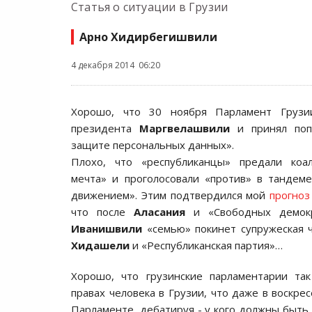
Статья о ситуации в Грузии
Арно Хидирбегишвили
4 декабря 2014 06:20
Хорошо, что 30 ноября Парламент Грузи
президента
Маргвелашвили
и принял поп
защите персональных данных».
Плохо, что «республиканцы» предали коа
мечта» и проголосовали «против» в тандем
движением». Этим подтвердился мой
прогноз
что после
Аласания
и «Свободных демокр
Иванишвили
«семью» покинет супружеская 
Хидашели
и «Республиканская партия»…
Хорошо, что грузинские парламентарии так
правах человека в Грузии, что даже в воскре
Парламенте, дебатируя - у кого должны быть 