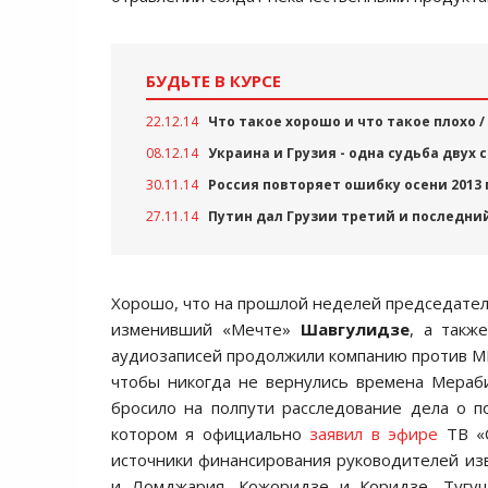
БУДЬТЕ В КУРСЕ
22.12.14
Что такое хорошо и что такое плохо
08.12.14
Украина и Грузия - одна судьба двух
30.11.14
Россия повторяет ошибку осени 2013 
27.11.14
Путин дал Грузии третий и последни
Хорошо, что на прошлой неделей председател
изменивший «Мечте»
Шавгулидзе
, а такж
аудиозаписей продолжили компанию против МВД
чтобы никогда не вернулись времена Мераб
бросило на полпути расследование дела о п
котором я официально
заявил в эфире
ТВ «
источники финансирования руководителей и
и Ломджария, Кожоридзе и Коридзе, Тугуш