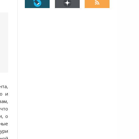
нта,
о и
вам,
 что
и, о
жные
аури
ной