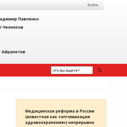
Войти
адимир Павленко
л Челноков
г Айрапетов
Медицинская реформа в России
(известная как «оптимизация
здравоохранения») непрерывно