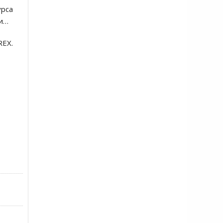
урса
ли…
REX.