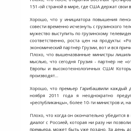
151-ой страной в мире, где США держат свои 
Хорошо, что у инициатора повышения пенси
совести временно исчезнуть с грузинского те
мужество выступить по грузинскому телевиден
соответственно, роста цен на продукты: «Р
экономический партнёр Грузии, вот и вся прич
Плохо, что вышеназванные министры лишили 
мыслью, что сегодня Грузия - партнёр не «о
Европы и высокотехнологичных США! Которы
производят…
Хорошо, что премьер Гарибашвили каждый д
ноября 2011 года я неоднократно преду
«республиканцы», более 10-ти министров и, н
Плохо, что когда он окончательно убедится в
диалог с Россией, которая ни разу ни позвол
премьера, может быть уже поздно. За день до