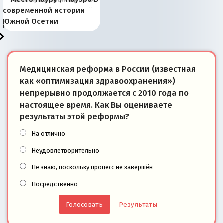
отличаются от «Яблока»
Запада рассказала о
перемены: 15 шагов к
Европы
сбрасывать балласт
года: первые уступки во
сегодня
Варшаве не поможет её
современной истории
тем, что они -
«переобувании» хозяев
суверенной экономике
Анкориджа
внутренней политике
отношениям с Россией?
Южной Осетии
победители
Медицинская реформа в России (известная
как «оптимизация здравоохранения»)
непрерывно продолжается с 2010 года по
настоящее время. Как Вы оцениваете
результаты этой реформы?
На отлично
Неудовлетворительно
Не знаю, поскольку процесс не завершён
Посредственно
Результаты