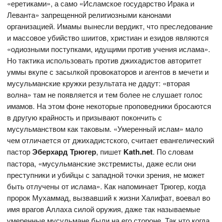
«еретиками», а само «Исламское государство Ирака и
Леванта» запрещенной религиозными канонами
организацией. Имамы вынесли вердикт, что преследование
и массовое убийство шиитов, христиан и езидов являются
«одиозными поступками, идущими против учения ислама».
Но тактика использовать против джихадистов авторитет
уммы вкупе с засылкой провокаторов и агентов в мечети и
мусульманские кружки результата не дадут: «вторая
волна» там не появляется и тем более не слушает голос
имамов. На этом фоне некоторые проповедники бросаются
в другую крайность и призывают покончить с
мусульманством как таковым. «Умеренный ислам» мало
чем отличается от джихадистского, считает евангелический
пастор
Эберхард Трюгер
, пишет
Kath.net
. По словам
пастора, «мусульманские экстремисты, даже если они
преступники и убийцы с западной точки зрения, не может
быть отлучены от ислама». Как напоминает Трюгер, когда
пророк Мухаммад, вызвавший к жизни Халифат, воевал во
имя врагов Аллаха силой оружия, даже так называемые
умеренные мусульмане были на его стороне. Так что когда