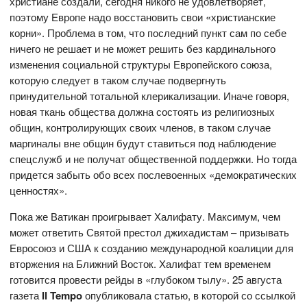
христиане создали, сегодня никого не удовлетворяет,
поэтому Европе надо восстановить свои «христианские
корни». Проблема в том, что последний пункт сам по себе
ничего не решает и не может решить без кардинального
изменения социальной структуры Европейского союза,
которую следует в таком случае подвергнуть
принудительной тотальной клерикализации. Иначе говоря,
новая ткань общества должна состоять из религиозных
общин, контролирующих своих членов, в таком случае
маргиналы вне общин будут ставиться под наблюдение
спецслужб и не получат общественной поддержки. Но тогда
придется забыть обо всех послевоенных «демократических
ценностях».
Пока же Ватикан проигрывает Халифату. Максимум, чем
может ответить Святой престол джихадистам – призывать
Евросоюз и США к созданию международной коалиции для
вторжения на Ближний Восток. Халифат тем временем
готовится провести рейды в «глубоком тылу». 25 августа
газета
Il Tempo
опубликовала статью, в которой со ссылкой