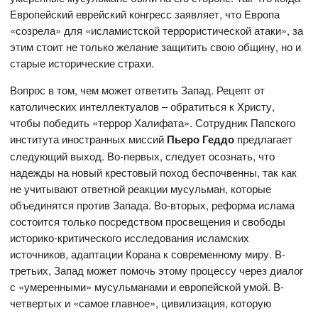
Европейский еврейский конгресс заявляет, что Европа
«созрела» для «исламистской террористической атаки», за
этим стоит не только желание защитить свою общину, но и
старые исторические страхи.
Вопрос в том, чем может ответить Запад. Рецепт от
католических интеллектуалов – обратиться к Христу,
чтобы победить «террор Халифата». Сотрудник Папского
института иностранных миссий
Пьеро Геддо
предлагает
следующий выход. Во-первых, следует осознать, что
надежды на новый крестовый поход беспочвенны, так как
не учитывают ответной реакции мусульман, которые
объединятся против Запада. Во-вторых, реформа ислама
состоится только посредством просвещения и свободы
историко-критического исследования исламских
источников, адаптации Корана к современному миру. В-
третьих, Запад может помочь этому процессу через диалог
с «умеренными» мусульманами и европейской умой. В-
четвертых и «самое главное», цивилизация, которую