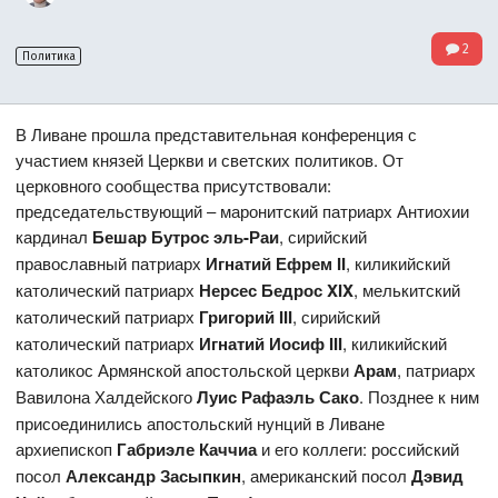
2
Политика
В Ливане прошла представительная конференция с
участием князей Церкви и светских политиков. От
церковного сообщества присутствовали:
председательствующий – маронитский патриарх Антиохии
кардинал
Бешар Бутрос эль-Раи
, сирийский
православный патриарх
Игнатий Ефрем II
, киликийский
католический патриарх
Нерсес Бедрос XIX
, мелькитский
католический патриарх
Григорий III
, сирийский
католический патриарх
Игнатий Иосиф III
, киликийский
католикос Армянской апостольской церкви
Арам
, патриарх
Вавилона Халдейского
Луис Рафаэль Сако
. Позднее к ним
присоединились апостольский нунций в Ливане
архиепископ
Габриэле Каччиа
и его коллеги: российский
посол
Александр Засыпкин
, американский посол
Дэвид