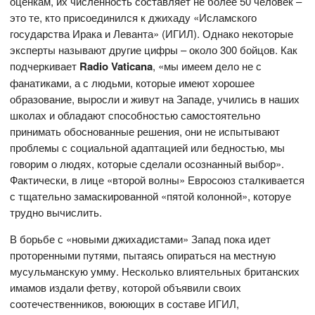
оценкам, их численность составляет не более 50 человек –
это те, кто присоединился к джихаду «Исламского
государства Ирака и Леванта» (ИГИЛ). Однако некоторые
эксперты называют другие цифры – около 300 бойцов. Как
подчеркивает
Radio
Vaticana
, «мы имеем дело не с
фанатиками, а с людьми, которые имеют хорошее
образование, выросли и живут на Западе, учились в наших
школах и обладают способностью самостоятельно
принимать обоснованные решения, они не испытывают
проблемы с социальной адаптацией или бедностью, мы
говорим о людях, которые сделали осознанный выбор».
Фактически, в лице «второй волны» Евросоюз сталкивается
с тщательно замаскированной «пятой колонной», которуе
трудно вычислить.
В борьбе с «новыми джихадистами» Запад пока идет
проторенными путями, пытаясь опираться на местную
мусульманскую умму. Несколько влиятельных британских
имамов издали фетву, которой объявили своих
соотечественников, воюющих в составе ИГИЛ,