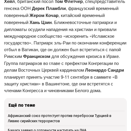
Хейл
, британский посол
Том Флетчер
, спецпредставитель
генсека ООН
Дерек Пламбли
, французский временный
поверенный
Жером Кочар
, китайский временный
поверенный
Хань Цзин
. Ближневосточные патриархи и
дипломаты осудили нападения на христиан и призвали
международное сообщество «искоренить «Исламское
государство». Патриарх эль-Раи по окончании конференции
отбыл в Ватикан, где он должен был встретиться с папой
Римским
Франциском
для обсуждения кризиса в Ираке.
Группа патриархов во главе с префектом Конгрегации по
делам Восточных Церквей кардиналом
Леонардо Сандри
планирует принять участие 9-11 сентября в саммите «В
защиту христиан» в Вашингтоне, где они встретятся с
членами Конгресса и чиновниками Белого дома.
Ещё по теме
Африканский союз протестует против переброски Турцией в
Ливию сирийских террористов
Башага заявил о готовности наступать на ЛНА