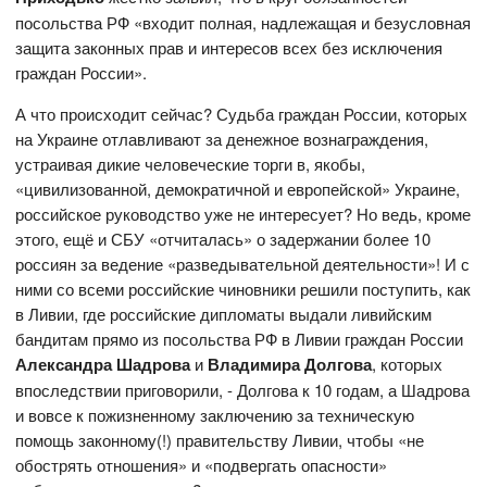
посольства РФ «входит полная, надлежащая и безусловная
защита законных прав и интересов всех без исключения
граждан России».
А что происходит сейчас? Судьба граждан России, которых
на Украине отлавливают за денежное вознаграждения,
устраивая дикие человеческие торги в, якобы,
«цивилизованной, демократичной и европейской» Украине,
российское руководство уже не интересует? Но ведь, кроме
этого, ещё и СБУ «отчиталась» о задержании более 10
россиян за ведение «разведывательной деятельности»! И с
ними со всеми российские чиновники решили поступить, как
в Ливии, где российские дипломаты выдали ливийским
бандитам прямо из посольства РФ в Ливии граждан России
Александра Шадрова
и
Владимира Долгова
, которых
впоследствии приговорили, - Долгова к 10 годам, а Шадрова
и вовсе к пожизненному заключению за техническую
помощь законному(!) правительству Ливии, чтобы «не
обострять отношения» и «подвергать опасности»