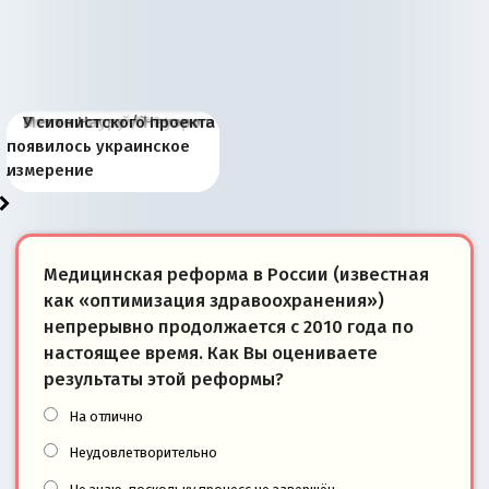
Киевская марионетка
В России назрели
Миграционный пожар
Россия начинает
Россия зимой 1904
Русская нация вчера и
Почему правый крах в
Место Науру / Науэро в
У сионистского проекта
Запада рассказала о
перемены: 15 шагов к
Европы
сбрасывать балласт
года: первые уступки во
сегодня
Варшаве не поможет её
современной истории
появилось украинское
«переобувании» хозяев
суверенной экономике
Анкориджа
внутренней политике
отношениям с Россией?
Южной Осетии
измерение
Медицинская реформа в России (известная
как «оптимизация здравоохранения»)
непрерывно продолжается с 2010 года по
настоящее время. Как Вы оцениваете
результаты этой реформы?
На отлично
Неудовлетворительно