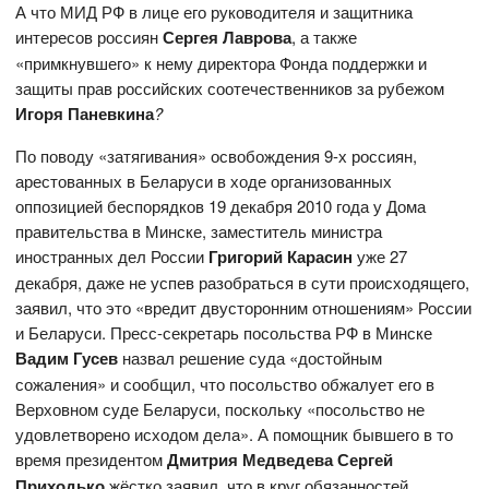
А что МИД РФ в лице его руководителя и защитника
интересов россиян
Сергея Лаврова
, а также
«примкнувшего» к нему директора Фонда поддержки и
защиты прав российских соотечественников за рубежом
Игоря
Паневкина
?
По поводу «затягивания» освобождения 9-х россиян,
арестованных в Беларуси в ходе организованных
оппозицией беспорядков 19 декабря 2010 года у Дома
правительства в Минске, заместитель министра
иностранных дел России
Григорий Карасин
уже 27
декабря, даже не успев разобраться в сути происходящего,
заявил, что это «вредит двусторонним отношениям» России
и Беларуси. Пресс-секретарь посольства РФ в Минске
Вадим Гусев
назвал решение суда «достойным
сожаления» и сообщил, что посольство обжалует его в
Верховном суде Беларуси, поскольку «посольство не
удовлетворено исходом дела». А помощник бывшего в то
время президентом
Дмитрия Медведева
Сергей
Приходько
жёстко заявил, что в круг обязанностей