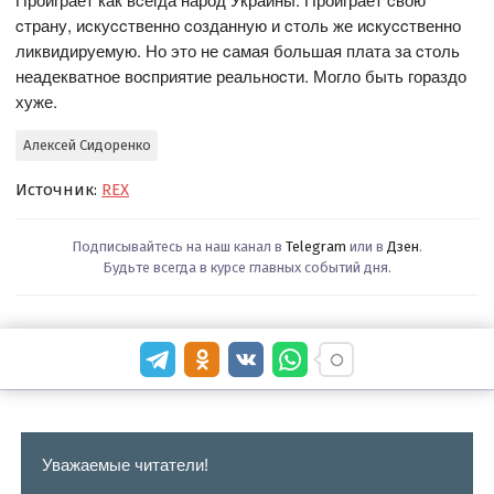
cтрану, иcкуccтвенно cозданную и cтоль же иcкуccтвенно
ликвидируемую. Но это не cамая большая плата за cтоль
неадекватное воcприятие реальноcти. Могло быть гораздо
хуже.
Алексей Сидоренко
Источник:
REX
Подписывайтесь на наш канал в
Telegram
или в
Дзен
.
Будьте всегда в курсе главных событий дня.
Уважаемые читатели!