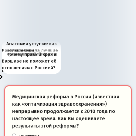
Анатомия уступки: как
Россия потеряла лучшие
Большевики
Киевская марионетка
В России назрели
Миграционный пожар
Россия начинает
Россия зимой 1904
Русская нация вчера и
Почему правый крах в
рыбопромысловые
отличаются от «Яблока»
Запада рассказала о
перемены: 15 шагов к
Европы
сбрасывать балласт
года: первые уступки во
сегодня
Варшаве не поможет её
районы Баренцева
тем, что они -
«переобувании» хозяев
суверенной экономике
Анкориджа
внутренней политике
отношениям с Россией?
моря
победители
Медицинская реформа в России (известная
как «оптимизация здравоохранения»)
непрерывно продолжается с 2010 года по
настоящее время. Как Вы оцениваете
результаты этой реформы?