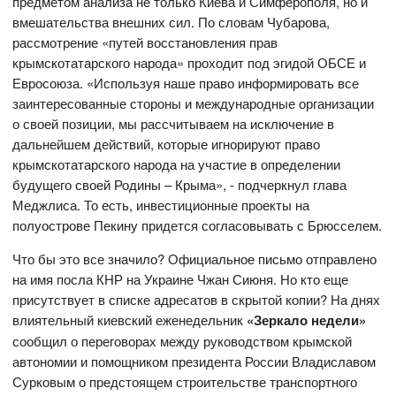
предметом анализа не только Киева и Симферополя, но и
вмешательства внешних сил. По словам Чубарова,
рассмотрение «путей восстановления прав
крымскотатарского народа» проходит под эгидой ОБСЕ и
Евросоюза. «Используя наше право информировать все
заинтересованные стороны и международные организации
о своей позиции, мы рассчитываем на исключение в
дальнейшем действий, которые игнорируют право
крымскотатарского народа на участие в определении
будущего своей Родины – Крыма», - подчеркнул глава
Меджлиса. То есть, инвестиционные проекты на
полуострове Пекину придется согласовывать с Брюсселем.
Что бы это все значило? Официальное письмо отправлено
на имя посла КНР на Украине Чжан Сиюня. Но кто еще
присутствует в списке адресатов в скрытой копии? На днях
влиятельный киевский еженедельник
«Зеркало недели»
сообщил о переговорах между руководством крымской
автономии и помощником президента России Владиславом
Сурковым о предстоящем строительстве транспортного