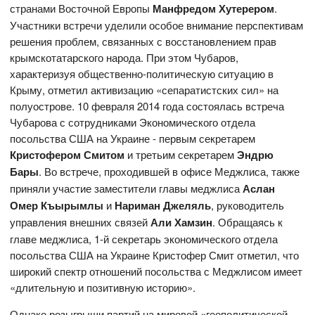
странами Восточной Европы
Манфредом Хутерером
.
Участники встречи уделили особое внимание перспективам
решения проблем, связанных с восстановлением прав
крымскотатарского народа. При этом Чубаров,
характеризуя общественно-политическую ситуацию в
Крыму, отметил активизацию «сепаратистских сил» на
полуострове. 10 февраля 2014 года состоялась встреча
Чубарова с сотрудниками Экономического отдела
посольства США на Украине - первым секретарем
Кристофером Смитом
и третьим секретарем
Эндрю
Бары
. Во встрече, проходившей в офисе Меджлиса, также
приняли участие заместители главы меджлиса
Аслан
Омер Къырымлы
и
Нариман Джеляль
, руководитель
управления внешних связей
Али Хамзин
. Обращаясь к
главе меджлиса, 1-й секретарь экономического отдела
посольства США на Украине Кристофер Смит отметил, что
широкий спектр отношений посольства с Меджлисом имеет
«длительную и позитивную историю».
Однако розыгрыши партий на мировой «геополитической