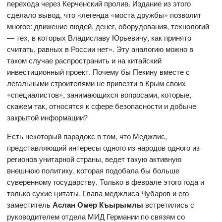
перехода через Керченский пролив. Издание из этого
сделало вывод, что «легенда «моста дружбы» позволит
многое: движение людей, денег, оборудования, технологий
— тех, в которых Владиславу Юрьевичу, как принято
считать, равных в России нет». Эту аналогию можно в
таком случае распространить и на китайский
инвестиционный проект. Почему бы Пекину вместе с
легальными строителями не привезти в Крым своих
«специалистов», занимающихся вопросами, которые,
скажем так, относятся к сфере безопасности и добыче
закрытой информации?
Есть некоторый парадокс в том, что Меджлис,
представляющий интересы одного из народов одного из
регионов унитарной страны, ведет такую активную
внешнюю политику, которая подобала бы больше
суверенному государству. Только в феврале этого года и
только сухие цитаты. Глава меджлиса Чубаров и его
заместитель
Аслан Омер Къырымлы
встретились с
руководителем отдела МИД Германии по связям со