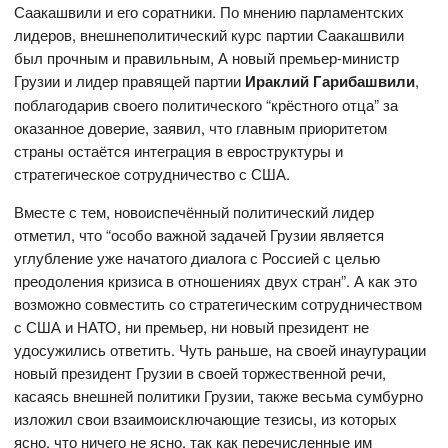
Саакашвили и его соратники. По мнению парламентских
лидеров, внешнеполитический курс партии Саакашвили
был прочным и правильным, А новый премьер-министр
Грузии и лидер правящей партии
Ираклий Гарибашвили
,
поблагодарив своего политического “крёстного отца” за
оказанное доверие, заявил, что главным приоритетом
страны остаётся интеграция в евроструктуры и
стратегическое сотрудничество с США.
Вместе с тем, новоиспечённый политический лидер
отметил, что “особо важной задачей Грузии является
углубление уже начатого диалога с Россией с целью
преодоления кризиса в отношениях двух стран”. А как это
возможно совместить со стратегическим сотрудничеством
с США и НАТО, ни премьер, ни новый президент не
удосужились ответить. Чуть раньше, на своей инаугурации
новый президент Грузии в своей торжественной речи,
касаясь внешней политики Грузии, также весьма сумбурно
изложил свои взаимоисключающие тезисы, из которых
ясно, что ничего не ясно, так как перечисленные им