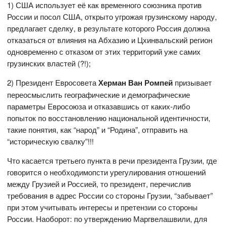
1) США использует её как временного союзника против
России и посол США, открыто угрожая грузинскому народу,
предлагает сделку, в результате которого Россия должна
отказаться от влияния на Абхазию и Цхинвальский регион
одновременно с отказом от этих территорий уже самих
грузинских властей (?!);
2) Президент Евросовета
Херман Ван Ромпей
призывает
переосмыслить географические и демографические
параметры Евросоюза и отказавшись от каких-либо
попыток по восстановлению национальной идентичности,
такие понятия, как “народ” и “Родина”, отправить на
“историческую свалку”!!!
Что касается третьего пункта в речи президента Грузии, где
говорится о необходимопсти урегулирования отношений
между Грузией и Россией, то президент, перечислив
требования в адрес России со стороны Грузии, “забывает”
при этом учитывать интересы и претензии со стороны
России. Наоборот: по утверждению Маргвелашвили, для