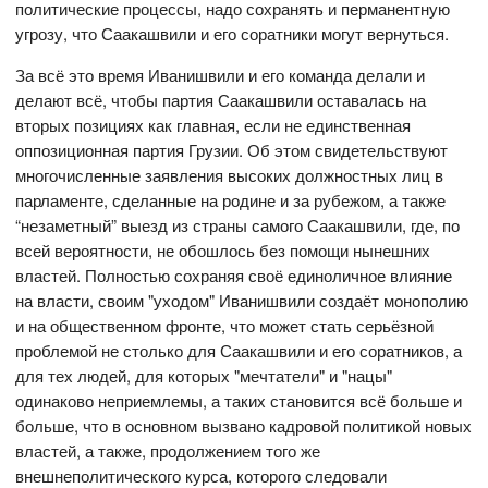
политические процессы, надо сохранять и перманентную
угрозу, что Саакашвили и его соратники могут вернуться.
За всё это время Иванишвили и его команда делали и
делают всё, чтобы партия Саакашвили оставалась на
вторых позициях как главная, если не единственная
оппозиционная партия Грузии. Об этом свидетельствуют
многочисленные заявления высоких должностных лиц в
парламенте, сделанные на родине и за рубежом, а также
“незаметный” выезд из страны самого Саакашвили, где, по
всей вероятности, не обошлось без помощи нынешних
властей. Полностью сохраняя своё единоличное влияние
на власти, своим "уходом" Иванишвили создаёт монополию
и на общественном фронте, что может стать серьёзной
проблемой не столько для Саакашвили и его соратников, а
для тех людей, для которых "мечтатели" и "нацы"
одинаково неприемлемы, а таких становится всё больше и
больше, что в основном вызвано кадровой политикой новых
властей, а также, продолжением того же
внешнеполитического курса, которого следовали