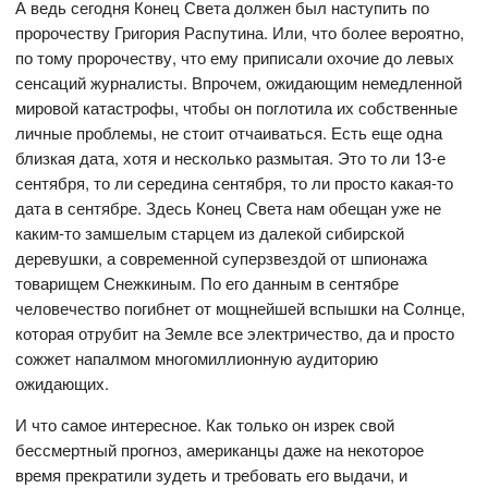
А ведь сегодня Конец Света должен был наступить по
пророчеству Григория Распутина. Или, что более вероятно,
по тому пророчеству, что ему приписали охочие до левых
сенсаций журналисты. Впрочем, ожидающим немедленной
мировой катастрофы, чтобы он поглотила их собственные
личные проблемы, не стоит отчаиваться. Есть еще одна
близкая дата, хотя и несколько размытая. Это то ли 13-е
сентября, то ли середина сентября, то ли просто какая-то
дата в сентябре. Здесь Конец Света нам обещан уже не
каким-то замшелым старцем из далекой сибирской
деревушки, а современной суперзвездой от шпионажа
товарищем Снежкиным. По его данным в сентябре
человечество погибнет от мощнейшей вспышки на Солнце,
которая отрубит на Земле все электричество, да и просто
сожжет напалмом многомиллионную аудиторию
ожидающих.
И что самое интересное. Как только он изрек свой
бессмертный прогноз, американцы даже на некоторое
время прекратили зудеть и требовать его выдачи, и