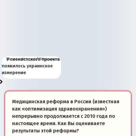
Киевская марионетка
В России назрели
Миграционный пожар
Россия начинает
Россия зимой 1904
Русская нация вчера и
Почему правый крах в
Место Науру / Науэро в
У сионистского проекта
Запада рассказала о
перемены: 15 шагов к
Европы
сбрасывать балласт
года: первые уступки во
сегодня
Варшаве не поможет её
современной истории
появилось украинское
«переобувании» хозяев
суверенной экономике
Анкориджа
внутренней политике
отношениям с Россией?
Южной Осетии
измерение
Медицинская реформа в России (известная
как «оптимизация здравоохранения»)
непрерывно продолжается с 2010 года по
настоящее время. Как Вы оцениваете
результаты этой реформы?