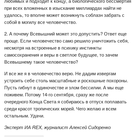
любимых и подходит к концу, а биологического бессмертия
при всех вложенных в изыскание миллиардах найти не
удалось, то вполне может возникнуть соблазн забрать с
собой в могилу все человечество.
2. А почему Всевышний может это допустить? Ответ еще
проще. Если человечество само решило уничтожить себя,
несмотря на встроенные в психику инстинкты
самосохранения и веры в светлое будущее, то зачем
Всевышнему такое человечество?
И все же я в человечество верю. Не дадим извергам
устроить себе столь масштабные и роскошные похороны.
Пусть гибнут в одиночестве и злом бессилии. А мы еще
поживем. Потому 14-го сентября, сразу же после
очередного Конца Света я собираюсь в отпуск поплавать
среди красот тропических морей. Чего желаю и всем
остальным. Удачи.
Эксперт ИА REX,
журналист
Алексей Сидоренко