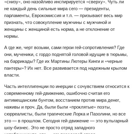
«снизу», оно назойливо инспирируется «сверху». Чуть ли
не каждый день сильные мира сего — президенты,
парламенты, Еврокомиссия и т.п. — призывают весь мир
признать, что совокупление мужчины с мужчиной и
женщины с женщиной есть норма, а не отклонение от
нормы.
А где же, черт возьми, сами герои гей-сопротивления? Где
они, мученики, с гордо поднятой головой идущие в тюрьмы,
на баррикады? Где их Мартины Лютеры Кинги и «черные
пантеры»? Их нет. Все развивается под надежным крылом
власти.
Часть интеллигенции по инерции с сочувствием относится к
современному гей-движению, ошибочно считая его
антимещанским бунтом, восстанием против мира денег,
наживы и проч. Да, были были «проклятые» поэты,
сюрреалисты, были трагические Лорка и Пазолини, но все
это — в прошлом. Сегодня гей-движение — это вульгарный
шоу-бизнес. Это не просто отряд западного