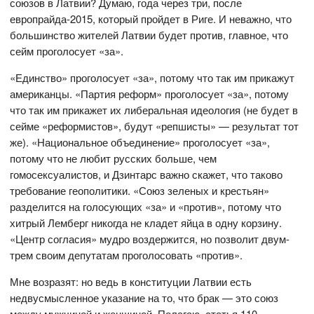
союзов в Латвии? Думаю, года через три, после
европрайда-2015, который пройдет в Риге. И неважно, что
большинство жителей Латвии будет против, главное, что
сейм проголосует «за».
«Единство» проголосует «за», потому что так им прикажут
американцы. «Партия реформ» проголосует «за», потому
что так им прикажет их либеральная идеология (не будет в
сейме «реформистов», будут «репшисты» — результат тот
же). «Национальное объединение» проголосует «за»,
потому что не любит русских больше, чем
гомосексуалистов, и Дзинтарс важно скажет, что таково
требование геополитики. «Союз зеленых и крестьян»
разделится на голосующих «за» и «против», потому что
хитрый Лемберг никогда не кладет яйца в одну корзину.
«Центр согласия» мудро воздержится, но позволит двум-
трем своим депутатам проголосовать «против».
Мне возразят: но ведь в конституции Латвии есть
недвусмысленное указание на то, что брак — это союз
между мужчиной и женщиной. Полагаю, статья 110