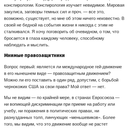
конспирологии. Конспирология изучает невидимое. Мировая
закулиса, заговоры темных сил и проч. — все это,
возможно, существует, но мне об этом ничего неизвестно. В
своей не бедной на события жизни я никогда с этим не
сталкивался. Я хочу поговорить об очевидном, о том, что
бросается в глаза каждому человеку, способному
наблюдать и мыслить.
Мнимые правозащитники
Вопрос первый: является ли международное гей-движение
в его нынешнем виде — правозащитным движением?
Можно ли его поставить в один ряд, допустим, с борьбой
чернокожих США за свои права? Мой ответ — нет.
Мы не видим — по крайней мере, в странах Евросоюза —
ни вопиющей дискриминации при приеме на работу или
учебу, ни поражения в политических правах, ни
разнузданных толп, линчующих «меньшевиков». Более
того, мы видим, что это движение вообще не растет