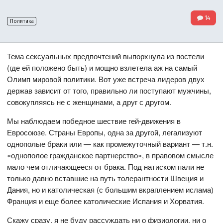
14
Политика
Тема сексуальных предпочтений выпорхнула из постели
(где ей положено быть) и мощно взлетела аж на самый
Олимп мировой политики. Вот уже встреча лидеров двух
держав зависит от того, правильно ли поступают мужчины,
совокупляясь не с женщинами, а друг с другом.
Мы наблюдаем победное шествие гей-движения в
Евросоюзе. Страны Европы, одна за другой, легализуют
однополые браки или — как промежуточный вариант — т.н.
«однополое гражданское партнерство», в правовом смысле
мало чем отличающееся от брака. Под натиском пали не
только давно вставшие на путь толерантности Швеция и
Дания, но и католическая (с большим вкраплением ислама)
Франция и еще более католические Испания и Хорватия.
Скажу сразу, я не буду рассуждать ни о физиологии, ни о