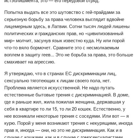
истэблишмента, это — его передовой отряд.
Попытка выдать все это шутовство с гей-прайдами за
серьезную борьбу за права человека выглядит вдвойне
лицемерным здесь, в Латвии. Сотни тысяч людей лишены
политических и гражданских прав, но «цивилизованный
мир» молчит, засунув язык известно куда. Ну или порой
что-то вяло бормочет. Сравните это с несмолкаемым
воплем в защиту геев... Это не борьба за права, это больше
смахивает на агрессию.
Я утверждаю, что в странах ЕС дискриминации лиц,
сексуально тяготеющих к лицам своего пола, нет.
Проблема является искусственной. Не надо путать
естественные бытовые трения с дискриминацией. В доме,
где я раньше жил, жила пожилая женщина, державшая у
себя в квартире то ли 15, то ли 20 кошек. Естественно, у
нее возникали некоторые трения с соседями. Или вот — я
курю. Порой у меня возникают трения с некурящими, иногда
прав я, иногда — они, но это не дискриминация. Как и в
случае с кошками, как и в случае с гомосексуалистами.