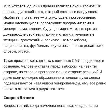
Мне кажется, одной из причин является очень грамотный
пропагандистский трюк, который состоит в следующем.
Якобы те, кто за геев — это молодые, прогрессивные,
модно одевающиеся, работающие программистами и
менеджерами, словом, будущее мира. А те, кто против —
доживающие свой век старики и старухи, глуповатые
женщины-домохозяйки, религиозные мракобесы,
националисты, футбольные хулиганы, пьяные десантники,
словом, отстой.
Такая простенькая картинка с помощью СМИ внедряется в
сознание. Человека ставят перед выбором: на чьей ты
стороне, на стороне прогресса или на стороне реакции? И
даже если молодого образованного человека уже слегка
подташнивает от навязчивой гей-пропаганды, ему все равно
неохота оказаться в рядах «отстоя».
Скоро в Латвии
Вопрос третий: когда намечена легализация однополых