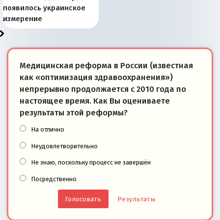
Запада рассказала о
перемены: 15 шагов к
Европы
сбрасывать балласт
года: первые уступки во
сегодня
Варшаве не поможет её
современной истории
появилось украинское
«переобувании» хозяев
суверенной экономике
Анкориджа
внутренней политике
отношениям с Россией?
Южной Осетии
измерение
Медицинская реформа в России (известная
как «оптимизация здравоохранения»)
непрерывно продолжается с 2010 года по
настоящее время. Как Вы оцениваете
результаты этой реформы?
На отлично
Неудовлетворительно
Не знаю, поскольку процесс не завершён
Посредственно
Результаты