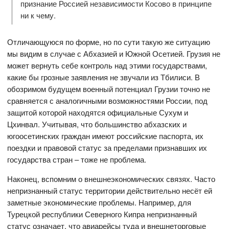
признание Россией независимости Косово в принципе
ни к чему.
Отличающуюся по форме, но по сути такую же ситуацию
мы видим в случае с Абхазией и Южной Осетией. Грузия не
может вернуть себе контроль над этими государствами,
какие бы грозные заявления не звучали из Тбилиси. В
обозримом будущем военный потенциал Грузии точно не
сравняется с аналогичными возможностями России, под
защитой которой находятся официальные Сухум и
Цхинвал. Учитывая, что большинство абхазских и
югоосетинских граждан имеют российские паспорта, их
поездки и правовой статус за пределами признавших их
государства стран – тоже не проблема.
Наконец, вспомним о внешнеэкономических связях. Часто
непризнанный статус территории действительно несёт ей
заметные экономические проблемы. Например, для
Турецкой республики Северного Кипра непризнанный
статус означает, что авиарейсы туда и внешнеторговые