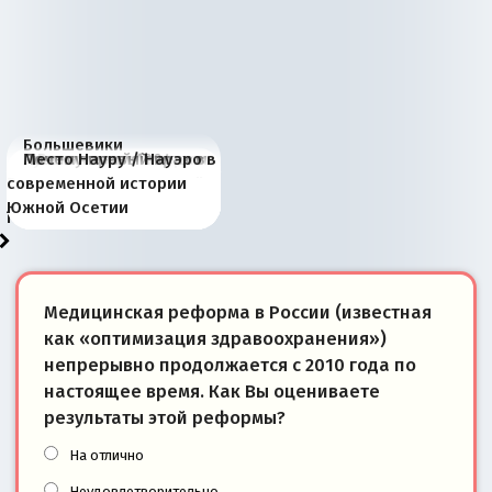
Большевики
Киевская марионетка
В России назрели
Миграционный пожар
Россия начинает
Россия зимой 1904
Русская нация вчера и
Почему правый крах в
Место Науру / Науэро в
отличаются от «Яблока»
Запада рассказала о
перемены: 15 шагов к
Европы
сбрасывать балласт
года: первые уступки во
сегодня
Варшаве не поможет её
современной истории
тем, что они -
«переобувании» хозяев
суверенной экономике
Анкориджа
внутренней политике
отношениям с Россией?
Южной Осетии
победители
Медицинская реформа в России (известная
как «оптимизация здравоохранения»)
непрерывно продолжается с 2010 года по
настоящее время. Как Вы оцениваете
результаты этой реформы?
На отлично
Неудовлетворительно