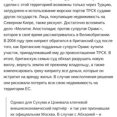
сделки с этой территорией возможны только через Турцию,
затруднено и использование морских портов ТРСК судами
других государств. Лица, покупающие недвижимость на
Северном Кипре, также рискуют. Достаточно вспомнить
дело «Мелитис Апостолидис против супругов Орамс»,
которое в своё время рассматривалось в Великобритании.
В 2004 году грек-киприот обратился в британский суд после
того, как британские подданные супруги Орамс купили
участок, принадлежавший ему до провозглашения ТРСК. В
итоге, британскую семью суд обязал разрушить новую
виллу, вернуть землю её прежнему владельцу, а также
компенсировать греку-киприоту все деньги, которые он
истратил на аренду жилья. В случае неисполнения решения
они рисковали потерять всю свою недвижимость на
территории ЕС.
Однако для Сухума и Цхинвала ключевой
внешнеэкономический партнёр - и так уже признавшая
их официальная Москва. В случае с Абхазией – и