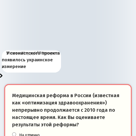
Киевская марионетка
В России назрели
Миграционный пожар
Россия начинает
Россия зимой 1904
Русская нация вчера и
Почему правый крах в
Место Науру / Науэро в
У сионистского проекта
Запада рассказала о
перемены: 15 шагов к
Европы
сбрасывать балласт
года: первые уступки во
сегодня
Варшаве не поможет её
современной истории
появилось украинское
«переобувании» хозяев
суверенной экономике
Анкориджа
внутренней политике
отношениям с Россией?
Южной Осетии
измерение
Медицинская реформа в России (известная
как «оптимизация здравоохранения»)
непрерывно продолжается с 2010 года по
настоящее время. Как Вы оцениваете
результаты этой реформы?
На отлично