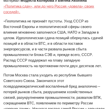
материал
Модеста Колерова
и
Вигена Акопяна
«Политика сдач», или до чего Россия «довела» своих
соседей».
«Геополитика не признаёт пустоты. Уход СССР из
Восточной Европы и геополитической сферы своего
влияния мгновенно заполнился США, НАТО и Западом в
целом. Идеологическая сдача позиций обернулась сдачей
позиций и в области ВТС, и в области поставок
энергоресурсов, и в части развала рынков сбыта
промышленности блока СЭВ и, прежде всего, СССР.
Распад СССР поддержал на плаву западную
промышленность на протяжении почти двух десятков лет.
Потом Москва стала уходить из республик бывшего
Советского Союза. Закончился этот
псевдодемократический воспалённый бред аналогично –
потерей рынков сбыта, разрушением хозяйственных
связей, разукрупнением промышленности, развалом ВПК,
сокращением ВТС, появлением по периметру России
«горячих точек». Начался распад самой России – запылали