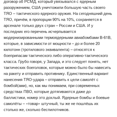
договор об РСМД, который увязывался с ядерным
разоружением, США уничтожили большую часть своего
ТЯО – тактического ядерного оружия. На сегодняшний день
ТЯО, причём, в пропорции 90% на 10%, сохраняется в
арсенале только двух стран – России и США. И у
последних его перечень исчерпывается
модернизированными термоядерными авиабомбами B-61B,
которые, в зависимости от мощности – до и более 20
килотонн (тротилового эквивалента) – относятся к
боеприпасам тактического либо оперативно-тактического
класса. Грубо говоря, у Запада, и это следует понять, нет
тактических боеголовок, которые можно было бы навесить
на ракету и отправить противнику. Единственный вариант
нанесения ТЯО-удара – отправить к цели самолёт с
бомбой(ами), но, как мы понимаем, при современных
средствах ПВО, которые дотягиваются даже до
баллистики, номер это дохлый. Ядерные бомбы и боевые
самолёты – «товар» штучный, ты же не пошлёшь их
столько же, сколько беспилотников.