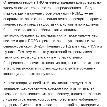
Отдельной темой в ТЯО является ядерная артиллерия, но
здесь много лет сохраняется неопределённость. Ведь
главное, как и в случае с боеголовками к РСМД, — не
снаряды, которые относительно легко воссоздать, нарастив
количество, а средства доставки, к которым принадлежит
большинство как российских, так и западных
крупнокалиберных артиллерийских, а также миномётных
систем и даже РСЗО (пример ставшей уже знаменитой
северокорейской KN-25). Начиная со 152 мм у нас и 155 мм
«у них». Поэтому сколько у противной стороны имеется
таких систем, а сколько к ним – «специальных»
боеприпасов, просчитать невозможно, как и запретить все
эти системы-носители, относящиеся к группе основных
конвенциональных вооружений.
Короче говоря, из всей этой «выжимки» следует, что
западное ядерное оружие, которое кто-то из читателей
называет «противовесом» российскому, является таковым
лишь на стратегическом уровне, то есть при глобальном
ядерном обмене, что означает вселенский апокалипсис и