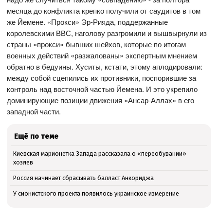
месяца до конфликта крепко получили от саудитов в том
же Йемене. «Прокси» Эр-Рияда, поддержанные
королевскими ВВС, наголову разгромили и вышвырнули из
страны «прокси» бывших шейхов, которые по итогам
военных действий «разжалованы» экспертным мнением
обратно в бедуины. Хуситы, кстати, этому аплодировали:
между собой сцепились их противники, поспорившие за
контроль над восточной частью Йемена. И это укрепило
доминирующие позиции движения «Ансар-Аллах» в его
западной части.
Ещё по теме
Киевская марионетка Запада рассказала о «переобувании»
хозяев
Россия начинает сбрасывать балласт Анкориджа
У сионистского проекта появилось украинское измерение