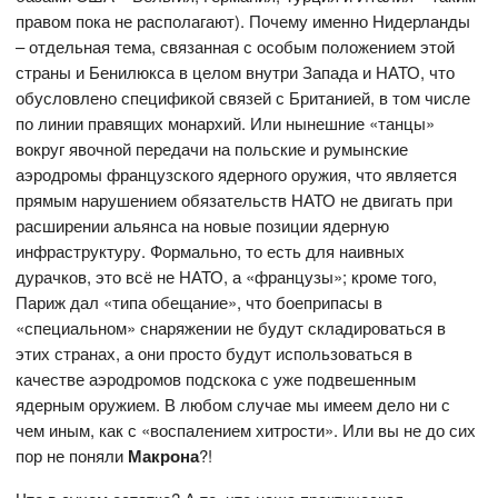
правом пока не располагают). Почему именно Нидерланды
– отдельная тема, связанная с особым положением этой
страны и Бенилюкса в целом внутри Запада и НАТО, что
обусловлено спецификой связей с Британией, в том числе
по линии правящих монархий. Или нынешние «танцы»
вокруг явочной передачи на польские и румынские
аэродромы французского ядерного оружия, что является
прямым нарушением обязательств НАТО не двигать при
расширении альянса на новые позиции ядерную
инфраструктуру. Формально, то есть для наивных
дурачков, это всё не НАТО, а «французы»; кроме того,
Париж дал «типа обещание», что боеприпасы в
«специальном» снаряжении не будут складироваться в
этих странах, а они просто будут использоваться в
качестве аэродромов подскока с уже подвешенным
ядерным оружием. В любом случае мы имеем дело ни с
чем иным, как с «воспалением хитрости». Или вы не до сих
пор не поняли
Макрона
?!