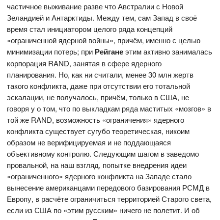
частичное выживание разве что Австралии с Новой
Зеландией и Антарктиды. Между тем, сам Запад в своё
время стал инициатором целого ряда концепций
«ограниченной ядерной войны», причём, именно с целью
минимизации потерь; при
Рейгане
этим активно занималась
корпорация RAND, занятая в сфере ядерного
планирования. Но, как ни считали, менее 30 млн жертв
такого конфликта, даже при отсутствии его тотальной
эскалации, не получалось, причём, только в США, не
говоря у о том, что по выкладкам ряда маститых «мозгов» в
той же RAND, возможность «ограничения» ядерного
конфликта существует сугубо теоретическая, никоим
образом не верифицируемая и не поддающаяся
объективному контролю. Следующим шагом в заведомо
провальной, на наш взгляд, попытке внедрения идеи
«ограниченного» ядерного конфликта на Западе стало
вынесение американцами передового базирования РСМД в
Европу, в расчёте ограничиться территорией Старого света,
если из США по «этим русским» ничего не полетит. И об