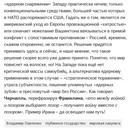
«ядерном снаряжении» Западу практически нечем; только
конвенциональными средствами, большей частью которых
в НАТО распоряжаются США. Гадать же о том, является ли
американский уход из Европы провокационной «хитростью»
или означает нежелание Вашингтона ввязываться в прямой
конфликт с сопоставимым противником – Россией, времени,
скажем откровенно, не останется. Решение придётся
принимать здесь и сейчас, и наше мнение, что такое
решение скорее всего уже давно принято. Понятно, что мир
повиснет на волоске, но! На Западе пока ещё нет
критической массы самоубийц, а альтернатива ядерному
применению в этом случае – «стратегическое поражение»,
утрата субъектности, лишение упомянутых «ядерных
зубов» и пресловутый «мир без России». Как говорил
Черчилль
, перефразируя
Франклина
,
«кто между войной
и позором выбирает позор – получает войну вместе с
позором».
Пример Ирана – да освещает нам путь!
Владимир Павленко
глубинное государство
мировая закулиса