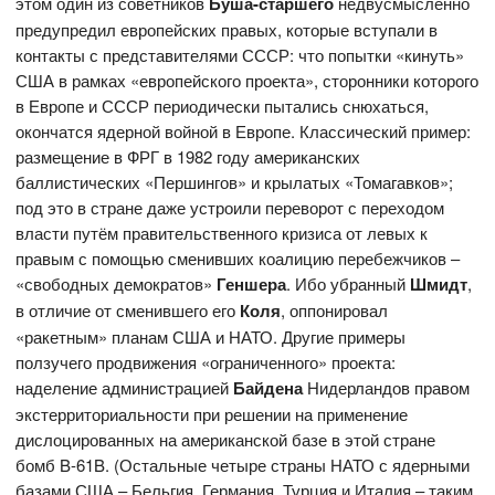
этом один из советников
Буша-старшего
недвусмысленно
предупредил европейских правых, которые вступали в
контакты с представителями СССР: что попытки «кинуть»
США в рамках «европейского проекта», сторонники которого
в Европе и СССР периодически пытались снюхаться,
окончатся ядерной войной в Европе. Классический пример:
размещение в ФРГ в 1982 году американских
баллистических «Першингов» и крылатых «Томагавков»;
под это в стране даже устроили переворот с переходом
власти путём правительственного кризиса от левых к
правым с помощью сменивших коалицию перебежчиков –
«свободных демократов»
Геншера
. Ибо убранный
Шмидт
,
в отличие от сменившего его
Коля
, оппонировал
«ракетным» планам США и НАТО. Другие примеры
ползучего продвижения «ограниченного» проекта:
наделение администрацией
Байдена
Нидерландов правом
экстерриториальности при решении на применение
дислоцированных на американской базе в этой стране
бомб B-61B. (Остальные четыре страны НАТО с ядерными
базами США – Бельгия, Германия, Турция и Италия – таким