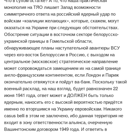
Что в сухом остатке? А то, что наша практическая
монополия на ТЯО лишает Запад возможности
симметричного ответа на российский ядерный удар по
войскам «коалиции желающих», которые, скажем, могут
оказаться на Украине при следующих обстоятельствах.
Обострение ситуации в восточном секторе белорусско-
украинской границы в Гомельской области,
обнаруживающее планы наступательной авантюры ВСУ
через юго-восток Белоруссии в Россию, с выходом на
центральное (московское) стратегическое направление
может сопровождаться замещением их на самой границе
англо-французским контингентом, если Лондон и Париж
окончательно отвяжутся и пойдут ва-банк. Поскольку такой
военный расклад, на наш взгляд, будет равнозначен 22
июня 1941 года, ответ может и ДОЛЖЕН быть только
ядерным, наносить его с высокой вероятностью придётся
именно по вторгшимся на Украину евровойскам. Никакого
casus belli в этом не заключено, ибо данная территория не
входит в зону ответственности альянса, очерченную
Вашингтонским договором 1949 года. И ответить в