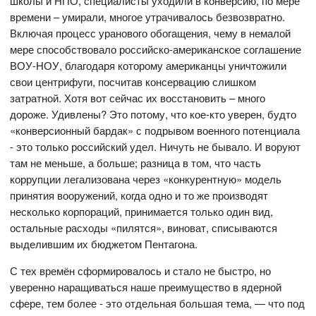
школы и НПО, специалисты уходили в конверсию, по мере
времени – умирали, многое утрачивалось безвозвратно.
Включая процесс уранового обогащения, чему в немалой
мере способствовало российско-американское соглашение
ВОУ-НОУ, благодаря которому американцы уничтожили
свои центрифуги, посчитав консервацию слишком
затратной. Хотя вот сейчас их восстановить – много
дороже. Удивлены? Это потому, что кое-кто уверен, будто
«конверсионный бардак» с подрывом военного потенциала
- это только российский удел. Ничуть не бывало. И воруют
там не меньше, а больше; разница в том, что часть
коррупции легализована через «конкурентную» модель
принятия вооружений, когда одно и то же производят
несколько корпораций, принимается только один вид,
остальные расходы «пилятся», виноват, списываются
выделившим их бюджетом Пентагона.
С тех времён сформировалось и стало не быстро, но
уверенно наращиваться наше преимущество в ядерной
сфере, тем более - это отдельная большая тема, — что под