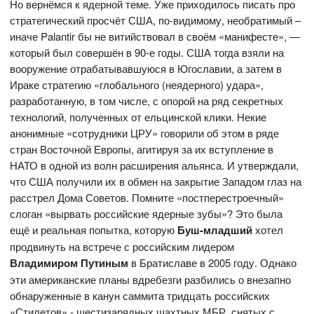
Но вернёмся к ядерной теме. Уже приходилось писать про
стратегический просчёт США, по-видимому, необратимый –
иначе Palantir бы не витийствовал в своём «манифесте», —
который был совершён в 90-е годы. США тогда взяли на
вооружение отрабатывавшуюся в Югославии, а затем в
Ираке стратегию «глобального (неядерного) удара»,
разработанную, в том числе, с опорой на ряд секретных
технологий, полученных от ельцинской клики. Некие
анонимные «сотрудники ЦРУ» говорили об этом в ряде
стран Восточной Европы, агитируя за их вступление в
НАТО в одной из волн расширения альянса. И утверждали,
что США получили их в обмен на закрытие Западом глаз на
расстрел Дома Советов. Помните «постперестроечный»
слоган «вырвать российские ядерные зубы»? Это была
ещё и реальная попытка, которую
Буш-младший
хотел
продвинуть на встрече с российским лидером
Владимиром Путиным
в Братиславе в 2005 году. Однако
эти американские планы вдребезги разбились о внезапно
обнаруженные в канун саммита тридцать российских
«Стилетов» - шестизарядных шахтных МБР, снятых с