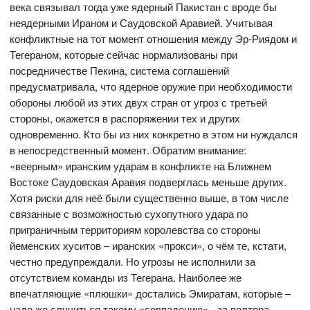
века связывал тогда уже ядерный Пакистан с вроде бы
неядерными Ираном и Саудовской Аравией. Учитывая
конфликтные на тот момент отношения между Эр-Риядом и
Тегераном, которые сейчас нормализованы при
посредничестве Пекина, система соглашений
предусматривала, что ядерное оружие при необходимости
обороны любой из этих двух стран от угроз с третьей
стороны, окажется в распоряжении тех и других
одновременно. Кто бы из них конкретно в этом ни нуждался
в непосредственный момент. Обратим внимание:
«веерным» иранским ударам в конфликте на Ближнем
Востоке Саудовская Аравия подверглась меньше других.
Хотя риски для неё были существенно выше, в том числе
связанные с возможностью сухопутного удара по
приграничным территориям королевства со стороны
йеменских хуситов – иранских «прокси», о чём те, кстати,
честно предупреждали. Но угрозы не исполнили за
отсутствием команды из Тегерана. Наиболее же
впечатляющие «плюшки» достались Эмиратам, которые –
надо же случиться такому «совпадению» - за полтора