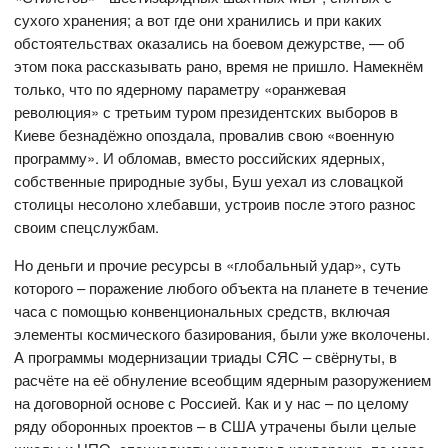
сухого хранения; а вот где они хранились и при каких
обстоятельствах оказались на боевом дежурстве, — об
этом пока рассказывать рано, время не пришло. Намекнём
только, что по ядерному параметру «оранжевая
революция» с третьим туром президентских выборов в
Киеве безнадёжно опоздала, провалив свою «военную
программу». И обломав, вместо российских ядерных,
собственные природные зубы, Буш уехал из словацкой
столицы несолоно хлебавши, устроив после этого разнос
своим спецслужбам.
Но деньги и прочие ресурсы в «глобальный удар», суть
которого – поражение любого объекта на планете в течение
часа с помощью конвенциональных средств, включая
элементы космического базирования, были уже вколочены.
А программы модернизации триады СЯС – свёрнуты, в
расчёте на её обнуление всеобщим ядерным разоружением
на договорной основе с Россией. Как и у нас – по целому
ряду оборонных проектов – в США утрачены были целые