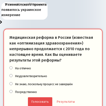
Киевская марионетка
В России назрели
Миграционный пожар
Россия начинает
Россия зимой 1904
Русская нация вчера и
Почему правый крах в
Место Науру / Науэро в
У сионистского проекта
Запада рассказала о
перемены: 15 шагов к
Европы
сбрасывать балласт
года: первые уступки во
сегодня
Варшаве не поможет её
современной истории
появилось украинское
«переобувании» хозяев
суверенной экономике
Анкориджа
внутренней политике
отношениям с Россией?
Южной Осетии
измерение
Медицинская реформа в России (известная
как «оптимизация здравоохранения»)
непрерывно продолжается с 2010 года по
настоящее время. Как Вы оцениваете
результаты этой реформы?
На отлично
Неудовлетворительно
Не знаю, поскольку процесс не завершён
Посредственно
Результаты