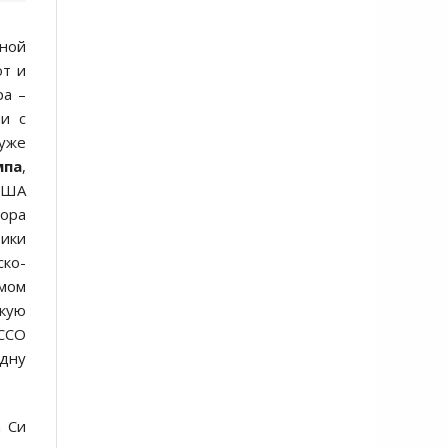
ьной
ют и
ра –
чи с
 уже
мпа
,
США
пора
тики
ско-
ямом
скую
 ССО
одну
а Си