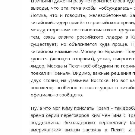
Цзиньпин даже ни разу не произнёс слова «де
выводы, что эта тема якобы «обсуждалась» з
Логика, что и говорить, железобетонная. З
китайский лидер привёз от российского през
между сторонами восточноазиатского треугол
тем, связь визита российского лидера в 
существует, но объясняется куда проще. П
китайском нажиме на Москву по Украине. Полу
сунется (японцев отправит), уехал, выпроси
лидер, Москва и Пекин всё обсудили по горя
поехал в Пхеньян. Видимо, важные решения 
двух столиц на Дальнем Востоке. Но вот к
положено, особенно в свете упора в китай
официально сообщено.
Ну, а что мог Киму прислать Трамп – так воо
время серии переговоров Ким Чен Ына с Трам
поддерживал безъядерную перспективу Ко
американским визави заезжая в Пекин, а