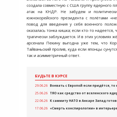
создала совместную с США группу ядерного п
атак на КНДР. Не забудем и политическ
южнокорейского президента с полётами «не
повод для введения у себя военного полож
оказалась тонка кишка; если кто-то надеется,
трагически заблуждается. И в этих условиях 
арсенала Пекину выгодна уже тем, что Кор
Тайваньский пролив, куда если японцы сунутс
так и асимметричный ответ.
БУДЬТЕ В КУРСЕ
29.06.26
Воевать с Европой если придётся, то
25.06.26
ТЯО как средство от вселенского яд
22.06.26
К саммиту НАТО в Анкаре Запад гото
17.06.26
«Смерть конспирологии» в интерьер