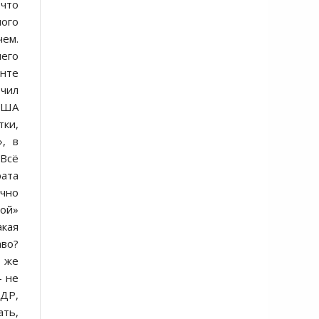
 что
ного
чем.
чего
онте
чил
 США
ки,
, в
 Всё
рата
чно
ной»
акая
аво?
т же
– не
НДР,
ать,