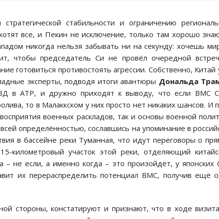
 стратегической стабильности и ограничению регионал
хотят все, и Пекин не исключение, только там хорошо зна
падом никогда нельзя забывать ни на секунду: хочешь ми
ит, чтобы председатель Си не провёл очередной встре
ние готовиться противостоять агрессии. Собственно, Китай
ападные эксперты, подводя итоги авантюры
Дональда Тра
ТВД в АТР, и дружно приходят к выводу, что если ВМС 
олива, то в Малаккском у них просто нет никаких шансов. И 
восприятия военных раскладов, так и основы военной поли
о всей определённостью, сославшись на упоминание в россий
вия в бассейне реки Туманная, что идут переговоры о пр
15-километровый участок этой реки, отделяющий китай
 – не если, а именно когда – это произойдёт, у японских
тавит их перераспределить потенциал ВМС, получив ещё 
ной стороны, констатируют и признают, что в ходе визит