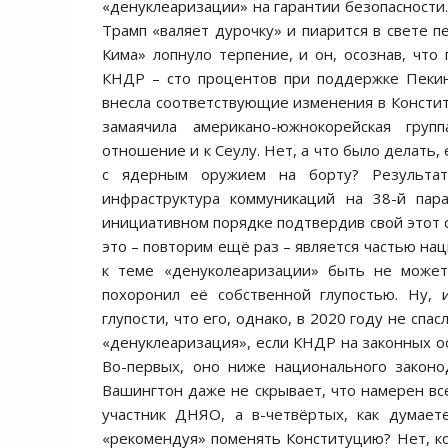
«денуклеаризации» на гарантии безопасности.
Трамп «валяет дурочку» и пиарится в свете п
Кима» лопнуло терпение, и он, осознав, что 
КНДР – сто процентов при поддержке Пекин
внесла соответствующие изменения в Констит
замаячила американо-южнокорейская гру
отношение и к Сеулу. Нет, а что было делать
с ядерным оружием на борту? Результат
инфраструктура коммуникаций на 38-й пар
инициативном порядке подтвердив свой этот 
это – повторим ещё раз – является частью на
к теме «денуколеаризации» быть не может
похоронил её собственной глупостью. Ну, 
глупости, что его, однако, в 2020 году не спа
«денуклеаризация», если КНДР на законных 
Во-первых, оно ниже национального законо
Вашингтон даже не скрывает, что намерен вс
участник ДНЯО, а в-четвёртых, как думает
«рекомендуя» поменять Конституцию? Нет, к