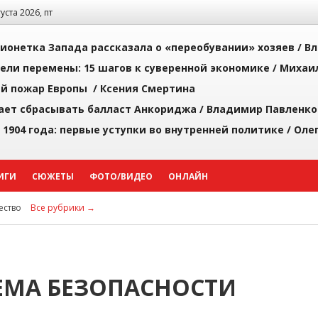
густа 2026, пт
ионетка Запада рассказала о «переобувании» хозяев /
Вл
рели перемены: 15 шагов к суверенной экономике /
Михаи
й пожар Европы /
Ксения Смертина
ает сбрасывать балласт Анкориджа /
Владимир Павленко
 1904 года: первые уступки во внутренней политике /
Оле
ИГИ
СЮЖЕТЫ
ФОТО/ВИДЕО
ОНЛАЙН
ство
Все рубрики →
ЕМА БЕЗОПАСНОСТИ