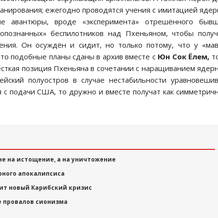
ланирования; ежегодно проводятся учения с имитацией яде
ие авантюры, вроде «эксперимента» отрешённого бывш
опознанных» беспилотников над Пхеньяном, чтобы полу
ения. Он осуждён и сидит, но только потому, что у «ма
 что подобные планы сданы в архив вместе с
Юн Сок Ёлем,
то
жёсткая позиция Пхеньяна в сочетании с наращиванием ядер
ейский полуостров в случае нестабильности уравновеши
я с подачи США, то дружно и вместе получат как симметрич
 не на истощение, а на уничтожение
ерного апокалипсиса
вит новый Карибский кризис
е провалов сионизма