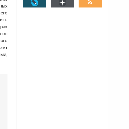
рных
его
чить
вра»
 он
ного
вает
ный,