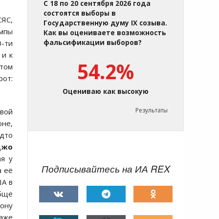
С 18 по 20 сентября 2026 года
состоятся выборы в
СЯС,
Государственную думу IX созыва.
емпы
Как вы оцениваете возможность
0-ти
фальсификации выборов?
 и к
54.2%
этом
рот:
Оцениваю как высокую
Результаты
квой
оне,
удто
Джо
ая у
Подписывайтесь на ИА REX
а её
ША в
обще
ону
даже