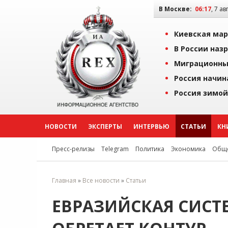
В Москве:
06:17
, 7 ав
Киевская мар
В России наз
Миграционны
Россия начин
Россия зимой
НОВОСТИ
ЭКСПЕРТЫ
ИНТЕРВЬЮ
СТАТЬИ
КН
Пресс-релизы
Telegram
Политика
Экономика
Обще
Главная
»
Все новости
»
Статьи
ЕВРАЗИЙСКАЯ СИСТ