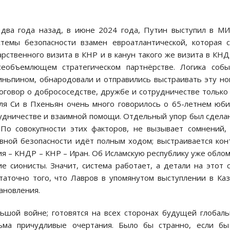
 два года назад, в июне 2024 года, Путин выступил в М
стемы безопасности взамен евроатлантической, которая 
арственного визита в КНР и в канун такого же визита в КНД
еобъемлющем стратегическом партнёрстве. Логика собы
иньпином, обнародовали и отправились выстраивать эту н
Договор о добрососедстве, дружбе и сотрудничестве только
еля Си в Пхеньян очень много говорилось о 65-летнем юб
рудничестве и взаимной помощи. Отдельный упор был сдела
 По совокупности этих факторов, не вызывает сомнений,
вной безопасности идёт полным ходом; выстраивается кон
сия – КНДР – КНР – Иран. Об Исламскую республику уже обло
е сионисты. Значит, система работает, а детали на этот 
таточно того, что Лавров в упомянутом выступлении в Ка
ановления.
ьшой войне; готовятся на всех сторонах будущей глобал
ьма причудливые очертания. Было бы странно, если бы