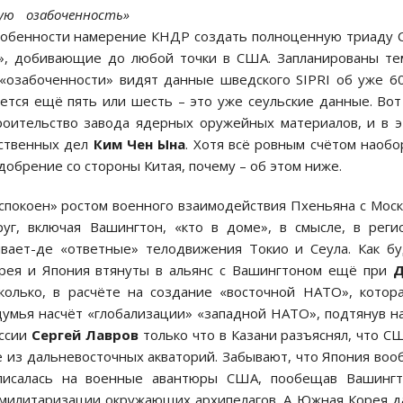
ую озабоченность»
особенности намерение КНДР создать полноценную триаду 
0», добивающие до любой точки в США. Запланированы т
 «озабоченности» видят данные шведского SIPRI об уже 6
ется ещё пять или шесть – это уже сеульские данные. Вот
роительство завода ядерных оружейных материалов, и в 
рственных дел
Ким Чен Ына
. Хотя всё ровным счётом наобо
обрение со стороны Китая, почему – об этом ниже.
спокоен» ростом военного взаимодействия Пхеньяна с Мос
уг, включая Вашингтон, «кто в доме», в смысле, в реги
вает-де «ответные» телодвижения Токио и Сеула. Как б
рея и Япония втянуты в альянс с Вашингтоном ещё при
сколько, в расчёте на создание «восточной НАТО», котор
думья насчёт «глобализации» «западной НАТО», подтянув н
оссии
Сергей Лавров
только что в Казани разъяснял, что С
е из дальневосточных акваторий. Забывают, что Япония во
писалась на военные авантюры США, пообещав Вашингт
 к милитаризации окружающих архипелагов. А Южная Корея 