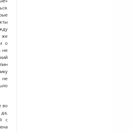
ные»
ься.
орые
акты
ежду
 же
 и о
ь не
ский
ьпин
нику
ь не
было
е во
 да,
й с
ена