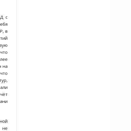
ИД с
себя
Р, в
тий
овую
 что
илее
н на
 что
тур,
мали
счёт
зани
ьной
 не