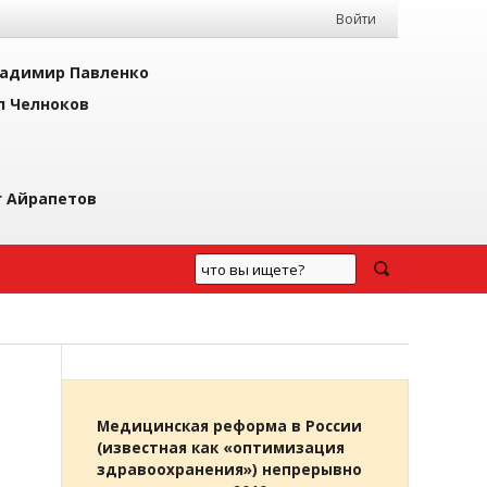
Войти
адимир Павленко
л Челноков
г Айрапетов
Медицинская реформа в России
(известная как «оптимизация
здравоохранения») непрерывно