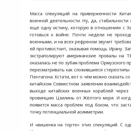
Масса спекуляций на приверженности Китая
военной деятельности. Ну, да, стабильности 
ещё одну истину, которую в отношениях с За
готовься к войне. Почти недели не проход
военными, и на всех рефреном звучит требова
ей противостоит, оказывая помощь Ирану. З
экстраполируют американские провалы на 
оказалась не по зубам проблема Ормузского пр
пересматривать как сложившиеся стереотипы 
Пентагона. Кстати, вот о чём можно сказать с
китайском Совместном заявлении взаимодейст
выходе китайских военных кораблей через 
провинцию Цзилинь от Жёлтого моря. И когда
появится масса проблем под боком, что зас
точку потенциальной асимметрии.
И «вишенка на торте» этих спекуляций. С од