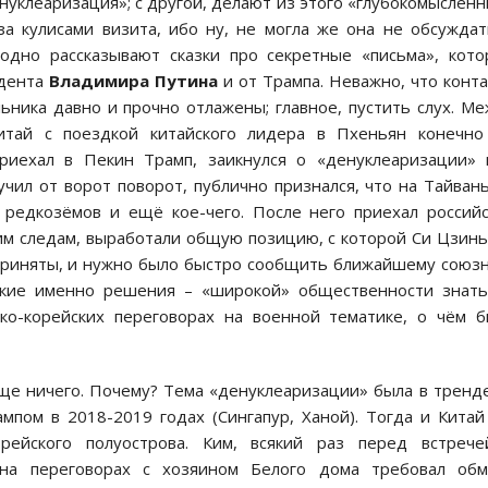
нуклеаризация»; с другой, делают из этого «глубокомыслен
а кулисами визита, ибо ну, не могла же она не обсуждат
аодно рассказывают сказки про секретные «письма», кот
идента
Владимира Путина
и от Трампа. Неважно, что конт
ьника давно и прочно отлажены; главное, пустить слух. М
Китай с поездкой китайского лидера в Пхеньян конечно
риехал в Пекин Трамп, заикнулся о «денуклеаризации»
чил от ворот поворот, публично признался, что на Тайван
в редкозёмов и ещё кое-чего. После него приехал россий
чим следам, выработали общую позицию, с которой Си Цзин
приняты, и нужно было быстро сообщить ближайшему союз
акие именно решения – «широкой» общественности знат
ско-корейских переговорах на военной тематике, о чём 
бще ничего. Почему? Тема «денуклеаризации» была в тренд
пом в 2018-2019 годах (Сингапур, Ханой). Тогда и Китай
рейского полуострова. Ким, всякий раз перед встрече
 на переговорах с хозяином Белого дома требовал обм