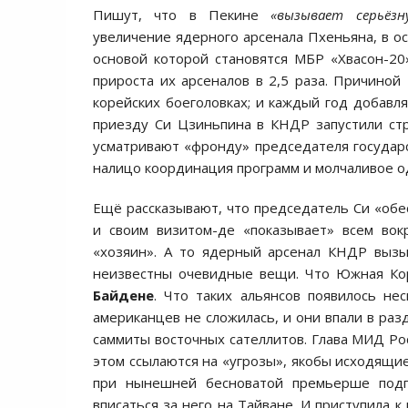
Пишут, что в Пекине
«вызывает серьёзн
увеличение ядерного арсенала Пхеньяна, в 
основой которой становятся МБР «Хвасон-2
прироста их арсеналов в 2,5 раза. Причиной
корейских боеголовках; и каждый год добавля
приезду Си Цзиньпина в КНДР запустили ст
усматривают «фронду» председателя госуда
налицо координация программ и молчаливое од
Ещё рассказывают, что председатель Си «обе
и своим визитом-де «показывает» всем вокр
«хозяин». А то ядерный арсенал КНДР вызы
неизвестны очевидные вещи. Что Южная Ко
Байдене
. Что таких альянсов появилось не
американцев не сложилась, и они впали в раз
саммиты восточных сателлитов. Глава МИД Р
этом ссылаются на «угрозы», якобы исходящи
при нынешней бесноватой премьерше под
вписаться за него на Тайване. И приступила