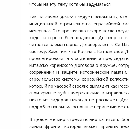
чтобы на эту тему хотя бы задуматься!
Как на самом деле? Следует вспомнить, что
инициативой строительства евразийской си
исчерпала. Это прозвучало вскоре после госуд
ходе которого был подписан Договор о вс
читается элементарно. Договорились с Си Цз
систему. Заметим, что Россия с Китаем свой 
пролонгировали, а в ходе визита председат
китайско-корейского Договора о дружбе, сот
сохранении и защите исторической памяти.
строительство системы евразийской коллекти
который по часовой стрелке выглядит как Рос
свои кривые зубы американские и израильски
никто из лидеров никогда не расскажет. Дос
подробно напомнил основные перипетии её ст
В целом же мир стремительно катится к бол
линии фронта, которая может принять вес