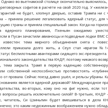
 Однако во вьетнамской столице окончательно выяснилось,
ереговорных софитов в расчёте на свой 2020 год. У «желез
гарантий не будет, хлопнул дверью, оставив Трампа ни с 
а – приняла решение легализовать ядерный статус, для 
уцию страны и приняла специальный закон. Когда на гориз
ппа ядерного планирования, Пхеньян ожидаемо ужесто
, если в Пусан зачастили авианосцы и подводные лодки ВМС
 известен: тема мирного объединения снята с повест
аллели приказала долго жить, а Сеул стал «врагом №1»
статус беспилотными авантюрами сидящего экс-президента.
ционального законодательства КНДР; поэтому никакого возв
, тема закрыта. Трамп в первую каденцию собственнору
или собственной неспособностью противостоять «глубин
сло от провала. Сейчас поезд давно ушёл, и рельсы убраны. К
основаниях является ядерной державой? Международное пр
дательства, во-вторых, кому оно на фиг нужно, если то
е вопросы решать исключительно силой? В-третьих, КНДР 
е, читатель, Си Цзиньпин будет вмешиваться в дела К
онечно; это каким недюжинным воображением нужно облад