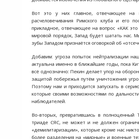
Вот это у них главное, отвечающее на в
расчеловечивания Римского клуба и его по
прикладное, отвечающее на вопрос «КАК это 
мировой порядок, Запад будет шатать нас. Мы
зубы Западом признаётся оговоркой об «отсече
Добавим: угроза попыток нейтрализации на
актуальна именно в ближайшие годы, пока Кит
всё однозначно: Пекин делает упор на оборо
защитой побережья путём уничтожения угроз
Поэтому нам и приходится запускать в серию
которые своими возможностями по дальности
наблюдателей.
Во-вторых, превратившись в полноценный Т
триаде СЯС, не может и не должен ограни
«демилитаризации», которые кроме нас никто 
более разделения на «мирные» и военные тех