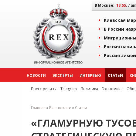
В Москве:
13:55
, 7 ав
Киевская мар
В России наз
Миграционны
Россия начин
Россия зимой
НОВОСТИ
ЭКСПЕРТЫ
ИНТЕРВЬЮ
СТАТЬИ
КН
Пресс-релизы
Telegram
Политика
Экономика
Обще
Главная
»
Все новости
»
Статьи
«ГЛАМУРНУЮ ТУСОВ