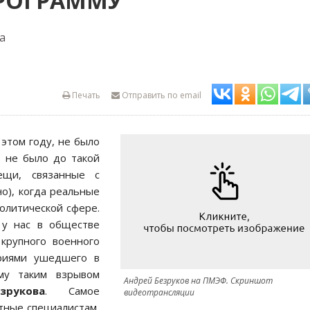
ПРОГРАММУ
а
Печать
Отправить по email
 этом году, не было
в не было до такой
ещи, связанные с
но), когда реальные
политической сфере.
 у нас в обществе
крупного военного
ориями ушедшего в
му таким взрывом
Андрей Безруков на ПМЭФ. Скриншот
зрукова
. Самое
видеотрансляции
тные специалистам,