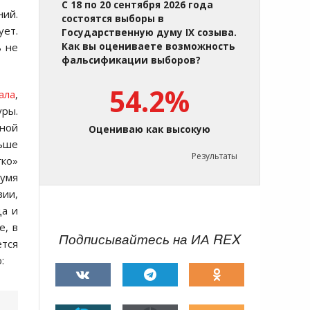
С 18 по 20 сентября 2026 года
ний.
состоятся выборы в
ует.
Государственную думу IX созыва.
ь не
Как вы оцениваете возможность
фальсификации выборов?
54.2%
ала
,
ры.
ной
Оцениваю как высокую
ньше
Результаты
гко»
вумя
зии,
ца и
е, в
Подписывайтесь на ИА REX
ётся
: