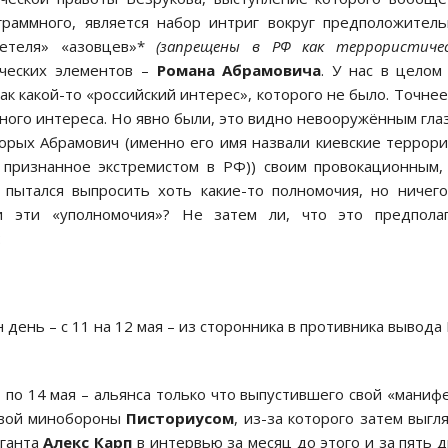
граммного, является набор интриг вокруг предположител
детеля» «азовцев»*
(запрещены в РФ как террористичес
ических элементов –
Романа Абрамовича
. У нас в целом
к какой-то «российский интерес», которого не было. Точнее
ного интереса. Но явно были, это видно невооружённым гла
орых Абрамович (именно его имя назвали киевские террор
 признанное экстремистом в РФ))
своим провокационным,
 пытался выпросить хоть какие-то полномочия, но ничег
и эти «уполномочия»? Не затем ли, что это предполаг
:
день – с 11 на 12 мая – из сторонника в противника вывода
1 по 14 мая – альянса только что выпустившего свой «маниф
лавой минобороны
Писториусом
, из-за которого затем выгл
иганта
Алекс Карп
в интервью за месяц до этого и за пять 