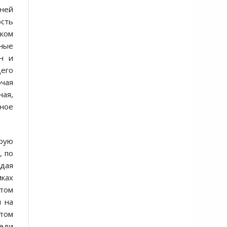
 ней
ость
ском
рные
н и
его
чая
ная,
ьное
орую
, по
ждая
мках
этом
и на
стом
реди