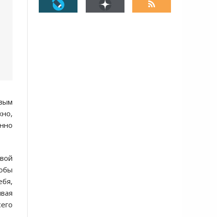
овым
жно,
енно
вой
обы
ебя,
ывая
сего