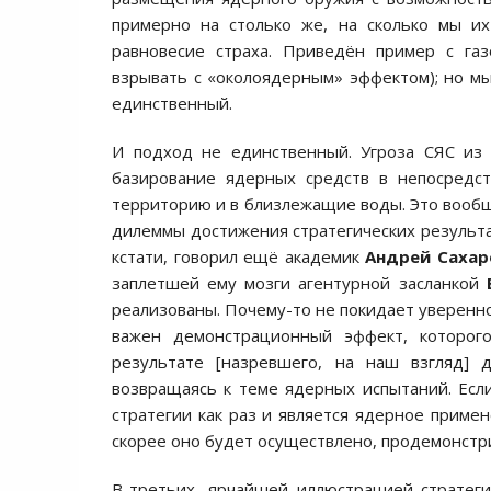
примерно на столько же, на сколько мы и
равновесие страха. Приведён пример с га
взрывать с «околоядерным» эффектом); но мы
единственный.
И подход не единственный. Угроза СЯС из 
базирование ядерных средств в непосредст
территорию и в близлежащие воды. Это вооб
дилеммы достижения стратегических результа
кстати, говорил ещё академик
Андрей Сахар
заплетшей ему мозги агентурной засланкой
реализованы. Почему-то не покидает увереннос
важен демонстрационный эффект, которог
результате [назревшего, на наш взгляд] 
возвращаясь к теме ядерных испытаний. Есл
стратегии как раз и является ядерное приме
скорее оно будет осуществлено, продемонстри
В-третьих, ярчайшей иллюстрацией стратеги