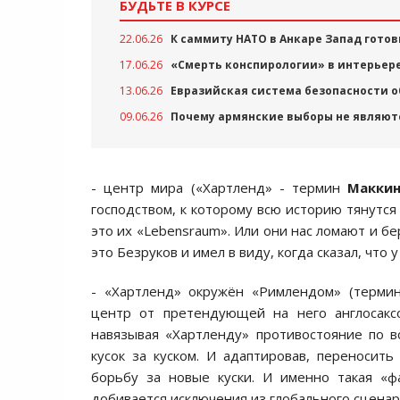
БУДЬТЕ В КУРСЕ
22.06.26
К саммиту НАТО в Анкаре Запад гото
17.06.26
«Смерть конспирологии» в интерьер
13.06.26
Евразийская система безопасности о
09.06.26
Почему армянские выборы не являют
- центр мира («Хартленд» - термин
Макки
господством, к которому всю историю тянутся
это их «Lebensraum». Или они нас ломают и б
это Безруков и имел в виду, когда сказал, что 
- «Хартленд» окружён «Римлендом» (терм
центр от претендующей на него англосакс
навязывая «Хартленду» противостояние по в
кусок за куском. И адаптировав, переносит
борьбу за новые куски. И именно такая «ф
добивается исключения из глобального сцена