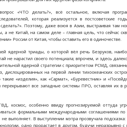
опрос «ЧТО делать?», всё остальное, включая програ
следователей, которая реализуется в постсоветские год
сделать?». Поэтому, даже воюя в Азии, выстраивая там н
, а не Китай, на самом деле – главная цель, что сейчас ск
нии» России от Китая, чтобы оставить его в одиночестве.
шей ядерной триады, о которой вёл речь Безруков, наиб
ай не нарастил своего потенциала; впрочем, и здесь далек
нительной ядерной стратегии с приоритетом РСМД, связанн
, дислоцированных на первой линии тихоокеанских остро
 такие «изделия», как «Сармат», «Буревестник» и «Посейд
 перекрывают все западные системы ПРО, оставляя их в 
ВД, космос, особенно ввиду прогнозируемой оттуда уг
чиваться формальными международными соглашениями по 
не выполняет. В выступлении мэтра прозвучала подсказка:
нологии, одно прорастает в другом, будучи неразрывно с