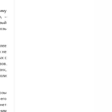
мму
ы, –
овый
возь
олее
о не
ых с
вов.
он»,
роли
розы
его
 нет
 ним