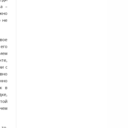
а –
жно
о не
овое
 его
нием
нте,
чи с
авно
енно
к в
ке,
этой
 чем
-то,