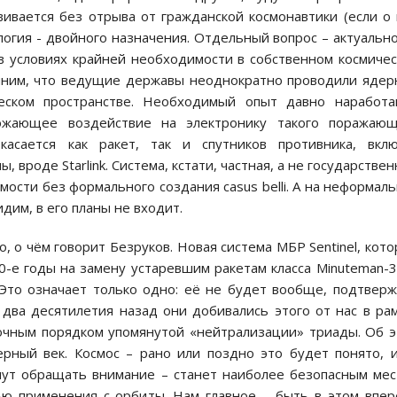
ивается без отрыва от гражданской космонавтики (если о
огия - двойного назначения. Отдельный вопрос – актуальн
в условиях крайней необходимости в собственном космиче
омним, что ведущие державы неоднократно проводили яде
ческом пространстве. Необходимый опыт давно наработа
тожающее воздействие на электронику такого поражающ
асается как ракет, так и спутников противника, вклю
 вроде Starlink. Система, кстати, частная, а не государствен
ости без формального создания casus belli. А на неформал
идим, в его планы не входит.
 о чём говорит Безруков. Новая система МБР Sentinel, кот
-е годы на замену устаревшим ракетам класса Minuteman-3
 Это означает только одно: её не будет вообще, подтвер
два десятилетия назад они добивались этого от нас в ра
вочным порядком упомянутой «нейтрализации» триады. Об 
ерный век. Космос – рано или поздно это будет понято, 
нут обращать внимание – станет наиболее безопасным ме
ю применения с орбиты. Нам главное – быть в этом впе