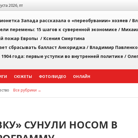
густа 2026, пт
ионетка Запада рассказала о «переобувании» хозяев /
Вл
рели перемены: 15 шагов к суверенной экономике /
Михаи
й пожар Европы /
Ксения Смертина
ает сбрасывать балласт Анкориджа /
Владимир Павленко
 1904 года: первые уступки во внутренней политике /
Оле
ИГИ
СЮЖЕТЫ
ФОТО/ВИДЕО
ОНЛАЙН
ство
Все рубрики →
КУ» СУНУЛИ НОСОМ В