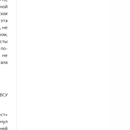
ьной
кая
 эта
, не
зом,
исты
 по-
о не
ала
 ВСУ
ест»
янул
дней