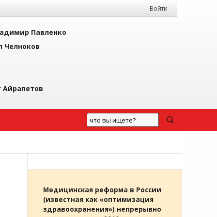
Войти
адимир Павленко
л Челноков
г Айрапетов
Медицинская реформа в России
(известная как «оптимизация
здравоохранения») непрерывно