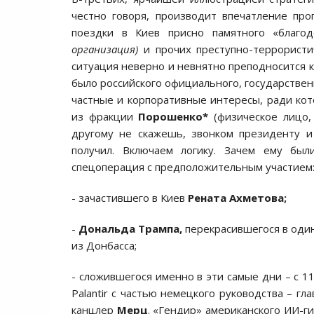
честно говоря, производит впечатление про
поездки в Киев присно памятного «благо
организация)
и прочих преступно-террорист
ситуация неверно и невнятно преподносится ка
было российского официального, государствен
частные и корпоративные интересы, ради кот
из фракции
Порошенко*
(физическое лицо,
другому не скажешь, звонком президенту и
получил. Включаем логику. Зачем ему был
спецоперация с предположительным участием
- зачастившего в Киев
Рената Ахметова;
-
Дональда Трампа,
перекрасившегося в один 
из Донбасса;
- сложившегося именно в эти самые дни – с 1
Palantir с частью немецкого руководства – г
канцлер
Мерц
. «Гендир» американского ИИ-г