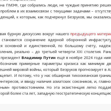
 на ПМЭФ, где собрались люди, не чуждые принятию реше
проблем в их взаимосвязи с текущими задачами – отсутств
енций, к которым, как подчеркнул Безруков, мы оказалис
ывая бурную дискуссию вокруг нашего
предыдущего матери
 становится сохранение ядерной оборонной инфрастукту
ся основной и единственной, по большому счёту, надёж
ления, реально – до третьей четверти XXI столетия. Ра
 и президент
Владимир Путин
ещё в ноябре 2024 года «мя
обозначив примерные параметры кризиса как минимум д
ешней мировой войны, который Безруков прогнозирует в А
ацепит. И потому, что у нас обширная тихоокеанская грани
нтересов, и ввиду наличия азиатских союзников, и, главно
ьным» противостоянием. Но эта экзистенция легко подда
орой более ста лет, западную геостратегическую концепцию