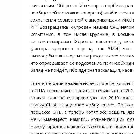
связанным. Оборонный сектор на орбите разв
вообще сейчас можно говорить), любая технол
сохранения совместной с американцами МКС 
КП. Возвращаясь к угрозам нашим СЯС, нап
испытания, в том числе крупные, в косми
систематизирован. Хорошо известно унич
фактора ядерного взрыва, как ЭМИ, что к
низкоорбитальные, типа «гражданские» системы,
что оправдывает её подавление при необходим
Запад не пойдёт, ибо ядерная эскалация, как в
Есть ещё один важный нюанс, проясняющий то,
в США собирались ставить в серию уже в 2020
срокам сдвигается вправо уже до 2040 года.
ставку США на ядерное «обнуление». Только 
процесса СНВ, а теперь хотят всё решить я
же и «манифест Palantir», «отменяющий» яд
международно-правовые условности переста
размещения ядерного оружия с возможность