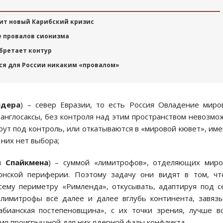
вит новый Карибский кризис
е провалов сионизма
бретает контур
ся для России никаким «провалом»
ндера
) – север Евразии, то есть Россия Овладение мир
 англосаксы, без контроля над этим пространством невозмо
ерут под контроль, или откатываются в «мировой кювет», им
у них нет выбора;
ин
Спайкмена
) – суммой «лимитрофов», отделяющих миро
онской периферии. Поэтому задачу они видят в том, чт
сему периметру «Римленда», откусывать, адаптируя под с
ь лимитрофы всё далее и далее вглубь континента, завяз
абианская постепеновщина», с их точки зрения, лучше в
рия проигрышной для них ядерной фазы конфликта.