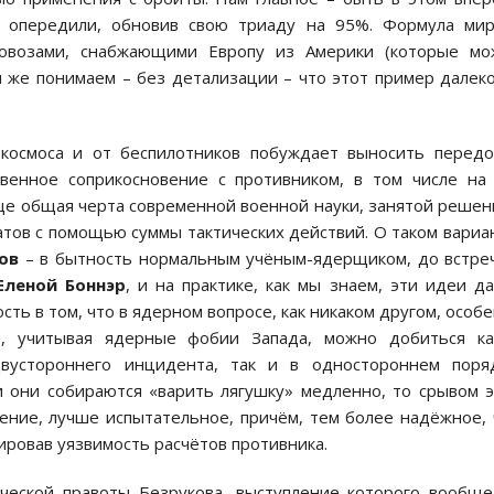
х опередили, обновив свою триаду на 95%. Формула мир
зовозами, снабжающими Европу из Америки (которые мо
 же понимаем – без детализации – что этот пример далек
космоса и от беспилотников побуждает выносить перед
венное соприкосновение с противником, в том числе на
ще общая черта современной военной науки, занятой реше
тов с помощью суммы тактических действий. О таком вариа
ов
– в бытность нормальным учёным-ядерщиком, до встре
Еленой Боннэр
, и на практике, как мы знаем, эти идеи д
ть в том, что в ядерном вопросе, как никаком другом, особ
о, учитывая ядерные фобии Запада, можно добиться ка
двустороннего инцидента, так и в одностороннем поряд
и они собираются «варить лягушку» медленно, то срывом 
нение, лучше испытательное, причём, тем более надёжное,
ровав уязвимость расчётов противника.
ческой правоты Безрукова, выступление которого вообще