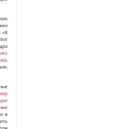
воих
умел
: «В
 Бог
адра
олго
ика,
аля,
дные
нер
туре
нных
 и в
ить
том