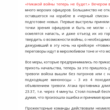
«Никакой войны теперь не будет.» Вечером в
много морских офицеров. Большинство не отка
оставшегося на корабле в «черный список»
подготовке новых. Первые выстрелы приняли
точки зрения офицеров и быть не могли – 
осмелятся напасть, и даже отъезд их из го
твердить о возможности войны, о необходимос
дежуривший в эту ночь на крейсере «Новик»
переговоры идут в миролюбивом тоне и что мо
Все меры, которые предпринимались по приказ
прихоть начальства, теперь за это пришлось 
тревоги войска вышли без патронов или с н
подходящие миноносцы – 3 из 4 походили
объявлением тревоги. Атака противника длил
23.37, т.е. через 4 минуты. Стоял полный бе
думая, что произошла ошибка и принимая враж
Прожекторные команды действовали неумело