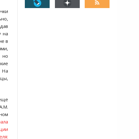
очки
ьно,
тдав
у на
не в
ями,
, но
кие
. На
сцы,
 еще
А.М.
жном
вала
нции
еля: