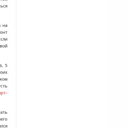
ться
а на
монт
Если
рвой
в, 5
воих
ком
усть
орт-
вать
чего
ился