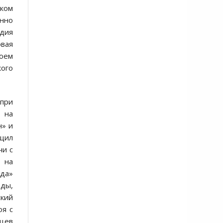
ском
янно
удия
овая
воем
кого
 при
- на
н» и
бщил
чи с
ю на
ада»
оды,
ский
оя с
сцев