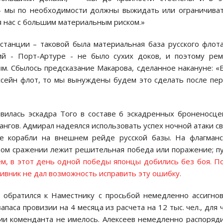
 — мы по необходимости должны выжидать или ограничива
я нас с большим материальным риском.»
станции – таковой была материальная база русского флот
й - Порт-Артуре - не было сухих доков, и поэтому ре
. Сбылось предсказание Макарова, сделанное накануне: «
ссейн флот, то мы вынуждены будем это сделать после пе
вилась эскадра Того в составе 6 эскадренных броненосце
ангов. Адмирал надеялся использовать успех ночной атаки с
е корабли на внешнем рейде русской базы. На флагманс
этом сражении лежит решительная победа или поражение; п
м, в этот день одной победы японцы добились без боя
. П
тивник не дал возможность исправить эту ошибку.
и обратился к Наместнику с просьбой немедленно ассигно
паса провизии на 4 месяца из расчета на 12 тыс. чел., для 
нии коменданта не имелось. Алексеев немедленно распоряд