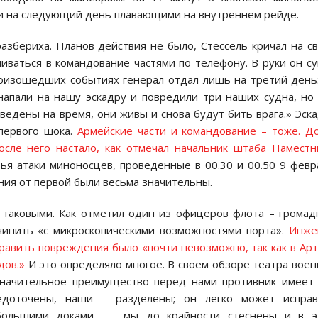
ли на следующий день плавающими на внутреннем рейде.
азбериха. Планов действия не было, Стессель кричал на с
ваться в командование частями по телефону. В руки он с
произошедших событиях генерал отдал лишь на третий день
напали на нашу эскадру и повредили три наших судна, но
ведены на время, они живы и снова будут бить врага.» Эск
первого шока.
Армейские части и командование – тоже. Д
осле него настало, как отмечал начальник штаба Наместн
ья атаки миноносцев, проведенные в 00.30 и 00.50 9 февр
ния от первой были весьма значительны.
 таковыми. Как отметил один из офицеров флота – грома
инить «с микроскопическими возможностями порта».
Инже
править повреждения было «почти невозможно, так как в Ар
дов.»
И это определяло многое. В своем обзоре театра вое
начительное преимущество перед нами противник имеет
редоточены, наши – разделены; он легко может исправ
 большими доками, — мы до крайности стеснены и в э