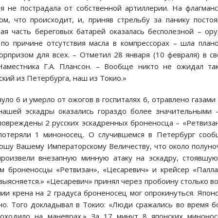
ия не пострадала от собственной артиллерии. На флагман
ом, что происходит, и, приняв стрельбу за панику посто
ая часть береговых батарей оказалась бесполезной – ор
 по причине отсутствия масла в компрессорах – шла план
рпризом для всех. – Отметил 28 января (10 февраля) в с
аместника Г.А. Плансон. – Вообще никто не ожидал та
ский из Петербурга, наш из Токио.»
уло 6 и умерло от ожогов в госпиталях 6, отравлено газами
нашей эскадры оказались гораздо более значительными 
овреждены 2 русских эскадренных броненосца – «Ретвиза
потеряли 1 миноносец. О случившемся в Петербург соо
ошу Вашему Императорскому Величеству, что около полуно
произвели внезапную минную атаку на эскадру, стоявшу
м броненосцы «Ретвизан», «Цесаревич» и крейсер «Палл
выясняется.» «Цесаревич» принял через пробоину столько в
нии крена на 2 градуса броненосец мог опрокинуться. Япон
о. Того докладывал в Токио: «Люди сражались во время б
оходило на маневрах.» За 17 минут 8 японских миноно