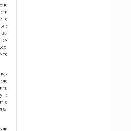
шено
ести
хи о
лы с
онцы
 нам
цер,
 что
 как
осле
тить
у с
ыт в
онь,
ляли