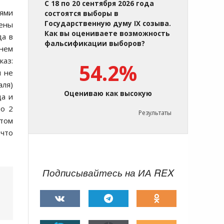
С 18 по 20 сентября 2026 года
иями
состоятся выборы в
Государственную думу IX созыва.
жены
Как вы оцениваете возможность
да в
фальсификации выборов?
гнем
каз:
54.2%
я не
аля)
Оцениваю как высокую
да и
по 2
Результаты
этом
 что
Подписывайтесь на ИА REX