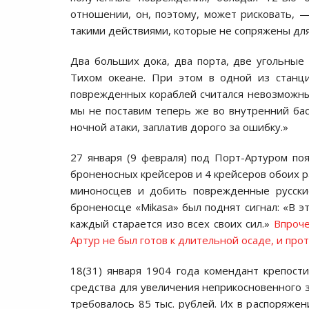
отношении, он, поэтому, может рисковать,
такими действиями, которые не сопряжены дл
Два больших дока, два порта, две угольные 
Тихом океане. При этом в одной из станци
поврежденных кораблей считался невозможным
мы не поставим теперь же во внутренний ба
ночной атаки, заплатив дорого за ошибку.»
27 января
(9 февраля) под Порт-Артуром поя
броненосных крейсеров и 4 крейсеров обоих р
миноносцев и добить поврежденные русски
броненосце «Mikasa» был поднят сигнал: «В 
каждый старается изо всех своих сил.»
Впроче
Артур не был готов к длительной осаде
, и про
18(31) января 1904 года комендант крепост
средства для увеличения неприкосновенного за
требовалось 85 тыс. рублей. Их в распоряже