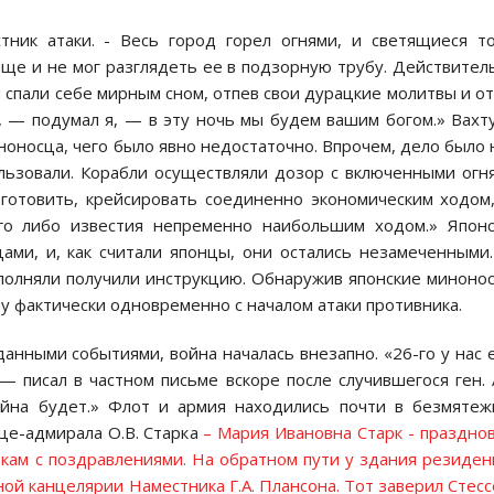
стник атаки. - Весь город горел огнями, и светящиеся т
ще и не мог разглядеть ее в подзорную трубу. Действител
и спали себе мирным сном, отпев свои дурацкие молитвы и о
Ну, — подумал я, — в эту ночь мы будем вашим богом.» Вахт
ноносца, чего было явно недостаточно. Впрочем, дело было 
ользовали. Корабли осуществляли дозор с включенными огн
готовить, крейсировать соединенно экономическим ходом
го либо известия непременно наибольшим ходом.» Японс
ами, и, как считали японцы, они остались незамеченными
полняли получили инструкцию. Обнаружив японские миноно
у фактически одновременно с началом атаки противника.
жданными событиями, война началась внезапно. «26-го у нас
— писал в частном письме вскоре после случившегося ген. 
ойна будет.» Флот и армия находились почти в безмяте
це-адмирала О.В. Старка
– Мария Ивановна Старк - праздно
ркам с поздравлениями. На обратном пути у здания резиде
ой канцелярии Наместника Г.А. Плансона. Тот заверил Стесс