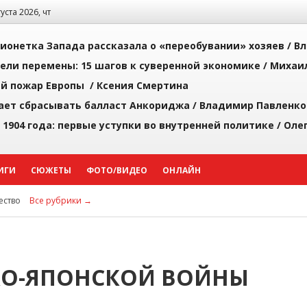
густа 2026, чт
ионетка Запада рассказала о «переобувании» хозяев /
Вл
рели перемены: 15 шагов к суверенной экономике /
Михаи
й пожар Европы /
Ксения Смертина
ает сбрасывать балласт Анкориджа /
Владимир Павленко
 1904 года: первые уступки во внутренней политике /
Оле
ИГИ
СЮЖЕТЫ
ФОТО/ВИДЕО
ОНЛАЙН
ство
Все рубрики →
КО-ЯПОНСКОЙ ВОЙНЫ