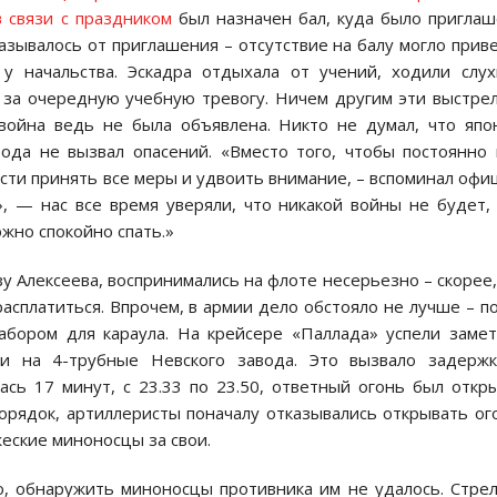
 связи с праздником
был назначен бал, куда было пригла
зывалось от приглашения – отсутствие на балу могло прив
 у начальства. Эскадра отдыхала от учений, ходили слу
 за очередную учебную тревогу. Ничем другим эти выстре
война ведь не была объявлена. Никто не думал, что яп
рода не вызвал опасений. «Вместо того, чтобы постоянно
ти принять все меры и удвоить внимание, – вспоминал офи
, — нас все время уверяли, что никакой войны не будет,
жно спокойно спать.»
у Алексеева, воспринимались на флоте несерьезно – скорее,
расплатиться. Впрочем, в армии дело обстояло не лучше – п
абором для караула. На крейсере «Паллада» успели заме
 на 4-трубные Невского завода. Это вызвало задержк
ась 17 минут, с 23.33 по 23.50, ответный огонь был откр
спорядок, артиллеристы поначалу отказывались открывать ог
еские миноносцы за свои.
, обнаружить миноносцы противника им не удалось. Стре