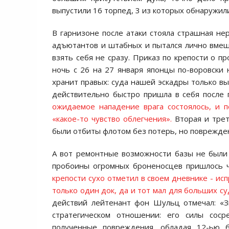
выпустили 16 торпед, 3 из которых обнаружи
В гарнизоне после атаки стояла страшная нер
адъютантов и штабных и пытался лично вмеши
взять себя не сразу. Приказ по крепости о 
ночь с 26 на 27 января японцы по-воровски 
хранит правых: суда нашей эскадры только вы
действительно быстро пришла в себя после 
ожидаемое нападение врага состоялось, и п
«какое-то чувство облегчения».
Вторая и трет
были отбиты флотом без потерь, но поврежде
А вот ремонтные возможности базы не были
пробоины огромных броненосцев пришлось ч
крепости сухо отметил в своем дневнике - ис
только один док, да и тот мал для больших су
действий лейтенант фон Шульц отмечал: «З
стратегическом отношении: его силы сос
полученные повреждения, обладая 12-ью