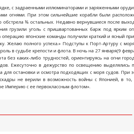
орядке, с задраенными иллюминаторами и заряженными оруд
ными огнями. При этом сильнейшие корабли были располо
ор обстрела ¾ остальных. Недавно вернувшиеся после выхо
ния грузили уголь с пришвартованных барж под ярким о
 операцию японские команды получили краткий и ясный при
ку. Желаю полного успеха.» Подступы к Порт-Артуру с мор
оль в судьбе крепости и флота. В ночь на 27 января(9 февр
та без каких-либо трудностей, ориентируясь на огни горо
судов. Ежесуточно в дежурство по освещению выделялись 
а для остановки и осмотра подходящих с моря судов. При 
кадры не верили в возможность войны с Японией, в то,
е Империю с ее первоклассным флотом».