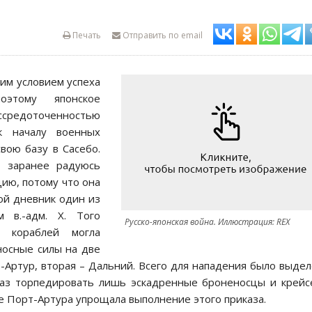
Печать
Отправить по email
им условием успеха
этому японское
ссредоточенностью
к началу военных
вою базу в Сасебо.
Я заранее радуюсь
цию, потому что она
ой дневник один из
 в.-адм. Х. Того
Русско-японская война. Иллюстрация: REX
х кораблей могла
носные силы на две
-Артур, вторая – Дальний. Всего для нападения было выде
каз торпедировать лишь эскадренные броненосцы и крейс
 Порт-Артура упрощала выполнение этого приказа.