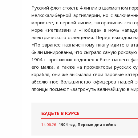
Русский флот стоял в 4 линии в шахматном п
мелкокалиберной артиллерии, но с включен
мористее, в первой линии, загораживая сект
море «Ретвизан» и «Победа» в ночь нападе
электрического освещения. Перед выходом на
«По заранее назначенному плану идите в ата
были минированы, что сыграло самую роковую р
1904 г. противник подошел к базе нашего фло
его маяка, а также на прожекторы русских 
корабля, они же высылали свои паровые катер
абсолютное большинство офицеров нашей эс
японцы посмеют «затронуть величайшую в мир
БУДЬТЕ В КУРСЕ
14.06.26
1904 год. Первые дни войны