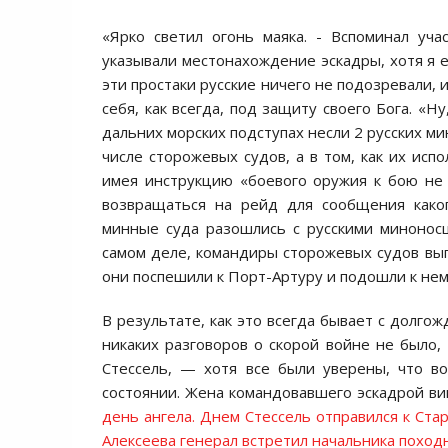
«Ярко светил огонь маяка. - Вспоминал уча
указывали местонахождение эскадры, хотя я е
эти простаки русские ничего не подозревали, 
себя, как всегда, под защиту своего Бога. «
дальних морских подступах несли 2 русских ми
числе сторожевых судов, а в том, как их исп
имея инструкцию «боевого оружия к бою не 
возвращаться на рейд для сообщения како
минные суда разошлись с русскими миноносц
самом деле, командиры сторожевых судов вы
они поспешили к Порт-Артуру и подошли к нем
В результате, как это всегда бывает с долго
никаких разговоров о скорой войне не было, 
Стессель, — хотя все были уверены, что в
состоянии. Жена командовавшего эскадрой ви
день ангела. Днем Стессель отправился к Ста
Алексеева генерал встретил начальника походн