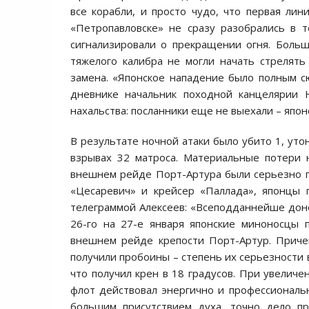
все корабли, и просто чудо, что первая лин
«Петропавловске» не сразу разобрались в т
сигнализировали о прекращении огня. Больш
тяжелого калибра не могли начать стрелять
замена. «Японское нападение было полным сю
дневнике начальник походной канцелярии Н
нахальства: посланники еще не выехали – япон
В результате ночной атаки было убито 1, утон
взрывах 32 матроса. Материальные потери 
внешнем рейде Порт-Артура были серьезно п
«Цесаревич» и крейсер «Паллада», японцы 
телеграммой Алексеев: «Всеподданнейше дон
26-го на 27-е января японские миноносцы 
внешнем рейде крепости Порт-Артур. Приче
получили пробоины – степень их серьезности 
что получил крен в 18 градусов. При увеличе
флот действовал энергично и профессиональн
большим присутствием духа, точно дело пр