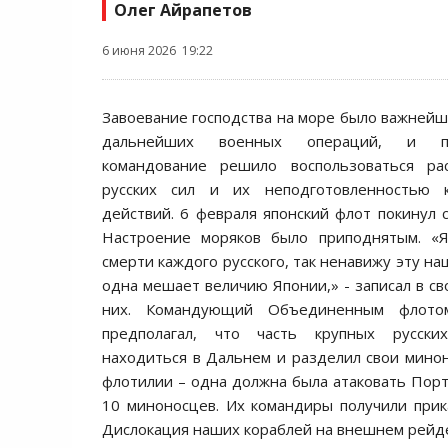
Олег Айрапетов
6 июня 2026 19:22
Завоевание господства на море было важнейш
дальнейших военных операций, и по
командование решило воспользоваться ра
русских сил и их неподготовленностью 
действий. 6 февраля японский флот покинул с
Настроение моряков было приподнятым. «
смерти каждого русского, так ненавижу эту на
одна мешает величию Японии,» - записал в св
них. Командующий Объединенным флотом
предполагал, что часть крупных русски
находиться в Дальнем и разделил свои мино
флотилии – одна должна была атаковать Порт
10 миноносцев. Их командиры получили при
Дислокация наших кораблей на внешнем рейде