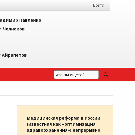
Войти
адимир Павленко
л Челноков
г Айрапетов
Медицинская реформа в России
(известная как «оптимизация
здравоохранения») непрерывно