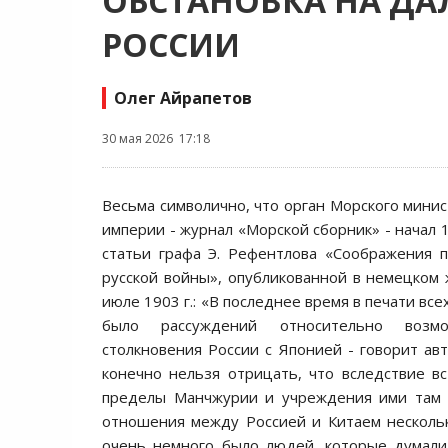
ОБСТАНОВКА НА ДА
РОССИИ
Олег Айрапетов
30 мая 2026 17:18
Весьма символично, что орган Морского минис
империи - журнал «Морской сборник» - начал 
статьи графа Э. Рефентлова «Соображения 
русской войны», опубликованной в немецком ж
июле 1903 г.: «В последнее время в печати все
было рассуждений относительно возмо
столкновения России с Японией - говорит авт
конечно нельзя отрицать, что вследствие вс
пределы Манчжурии и учреждения ими там с
отношения между Россией и Китаем несколь
очень немного было людей, которые думали