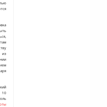
стью
тся
овка
быть
ься,
 там
тву
 из
инии
нием
варя
гкий
и 10
голь
боты