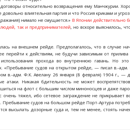
 договоры относительно возвращения ему Манчжурии. Хо
е довольно влиятельная партия и что Россия криками и угро
дражания) нимало не смущается.»
В Японии действительно 
 людей, так и предпринимателей
, но вскоре выяснилось, чт
лась на внешнем рейде. Предполагалось, что в случае на
ее перейти к действиям, не будучи зависимым от прилива
и использования прохода во внутреннюю гавань. Но это
. «Пребывание судов на открытом рейде, — писал в.-адм. 
 в.-адм. Ф.К. Авелану 26 января (8 февраля) 1904 г., — 
е атаки. Никакая бдительность не может воспрепятство
ушиться на флот с большим числом миноносцев и даже пар
ас очень тяжел, ибо сетевое заграждение не прикрывает в
тей. Пребывание судов на большом рейде Порт-Артура потре
ся высылать дозорные суда и, тем не менее, стоять наче