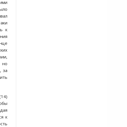
 ими
было
ывал
таки
ть к
ения
онце
ских
рии,
 но
, за
вить
(14)
тобы
адая
ся к
ость