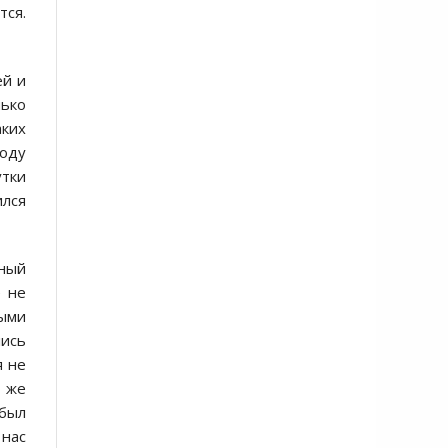
тся.
ей и
нько
аких
году
утки
ился
рный
е не
ыми
лись
я не
о же
 был
 нас