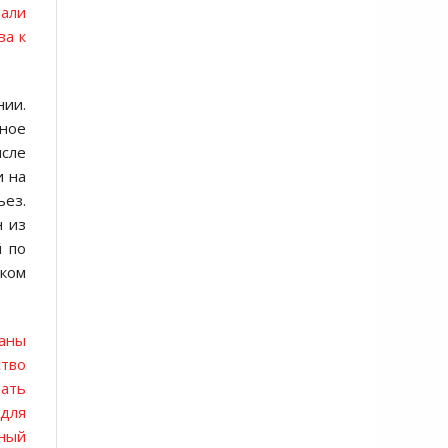
чали
ва к
ии.
жное
исле
и на
ьез.
н из
й по
ском
раны
тво
вать
 для
ьный