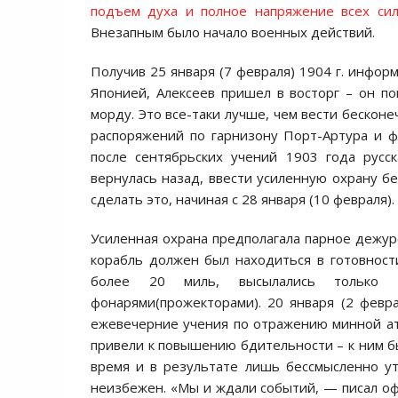
подъем духа и полное напряжение всех сил
Внезапным было начало военных действий.
Получив 25 января (7 февраля) 1904 г. инфо
Японией, Алексеев пришел в восторг – он по
морду. Это все-таки лучше, чем вести бесконе
распоряжений по гарнизону Порт-Артура и ф
после сентябрьских учений 1903 года русс
вернулась назад, ввести усиленную охрану бе
сделать это, начиная с 28 января (10 февраля)
Усиленная охрана предполагала парное дежур
корабль должен был находиться в готовности
более 20 миль, высылались только 
фонарями(прожекторами). 20 января (2 февр
ежевечерние учения по отражению минной ата
привели к повышению бдительности – к ним бы
время и в результате лишь бессмысленно ут
неизбежен. «Мы и ждали событий, — писал офи