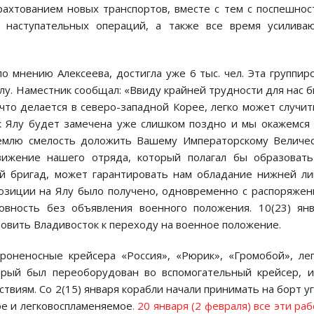
рахтованием новых транспортов, вместе с тем c поспешно
 наступательных операций, а также все время усиливаю
по мнению Алексеева, достигла уже 6 тыс. чел. Эта группир
Ялу. Наместник сообщал: «Ввиду крайней трудности для нас 
то делается в северо-западной Корее, легко может случит
к Ялу будет замечена уже слишком поздно и мы окажемся
емлю смелость доложить Вашему Императорскому Величес
вижение нашего отряда, который полагал бы образовать
ей бригад, может гарантировать нам обладание нижней л
позиции на Ялу было получено, одновременно с распоряже
вность без объявления военного положения. 10(23) ян
овить Владивосток к переходу на военное положение.
броненосные крейсера «Россия», «Рюрик», «Громобой», ле
торый был переоборудован во вспомогательный крейсер, 
твиям. Со 2(15) января корабли начали принимать на борт у
ое и легковоспламеняемое
. 20 января (2 февраля) все эти ра