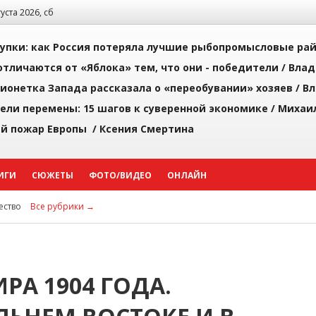
густа 2026, сб
упки: как Россия потеряла лучшие рыбопромысловые ра
тличаются от «Яблока» тем, что они - победители /
Влад
ионетка Запада рассказала о «переобувании» хозяев /
Вл
рели перемены: 15 шагов к суверенной экономике /
Михаи
й пожар Европы /
Ксения Смертина
ИГИ
СЮЖЕТЫ
ФОТО/ВИДЕО
ОНЛАЙН
ство
Все рубрики →
А 1904 ГОДА.