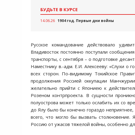
БУДЬТЕ В КУРСЕ
14.06.26
1904 год. Первые дни войны
Русское командование действовало удиви
Владивосток постоянно поступали сообщения
транспорты, с сентября – о подготовке десан
Наместнику в.-адм. Е.И. Алексееву: «Слухи о
всех сторон. По-видимому Токийское Прави
продолжения Россией оккупации Манчжурии
желательно прийти с Япониею к действител
Розеном контрпроекта. В сущности проник
полуострова может только ослабить их со вре
до Ялу было бы конечно гораздо неприятнее, н
всего, что могло бы вызвать столкновение.
Россию от ужасов тяжелой войны, особенно дл