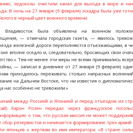
анию, ледоколы очистили канал для выхода в море и на
а. В ночь на 27 января (9 февраля) эскадра была уже гото
елого в черный цвет военного времени.
ь Владивосток была объявлена на военном положен
ещения, — отмечала городская газета, — явилось трево
 поезда железной дороги переполняются отъезжающими, в ч
оке вполне оседло и, следовательно, бросающих свои очаг
гство.» Тем не менее эти меры не всеми принимались всер
ойны, — записал в дневнике от 27 января (9 февраля) оди
 нам приходилось переживать столько напрасных волнени
вание на Дальнем Востоке, что ни известия о дипломатиче
а нас особенно не тревожили.»
ошений между Россией и Японией и перед отъездом из ст
хай) барон Розен передал через французское посольс
информацию о том, что русская миссия не может поддержи
ет сбор резервистов и начинается формирование трех армий
ти японцев к жертвам во имя императора: «В стране сил