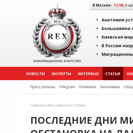
В Москве:
12:08
, 8 ав
Анатомия уст
Большевики о
Киевская мар
В России наз
Миграционны
НОВОСТИ
ЭКСПЕРТЫ
ИНТЕРВЬЮ
СТАТЬИ
КН
Пресс-релизы
Telegram
Политика
Экономика
Обще
Главная
»
Все новости
»
Статьи
ПОСЛЕДНИЕ ДНИ МИР