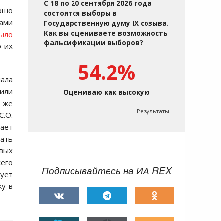
С 18 по 20 сентября 2026 года
рошо
состоятся выборы в
зами
Государственную думу IX созыва.
Как вы оцениваете возможность
было
фальсификации выборов?
о их
54.2%
чала
 или
Оцениваю как высокую
 же
Результаты
С.О.
дает
вать
овых
сего
Подписывайтесь на ИА REX
бует
ку в