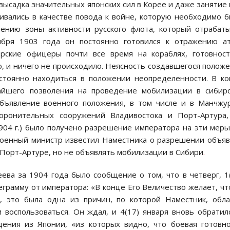
 высадка значительных японских сил в Корее и даже занятие
ривались в качестве повода к войне, которую необходимо 
чению зоны активности русского флота, который отрабат
ября 1903 года он постоянно готовился к отражению а
рские офицеры почти все время на кораблях, готовнос
, и ничего не происходило. Неясность создавшегося полож
тоянно находиться в положении неопределенности. В к
айшего позволения на проведение мобилизации в сибир
объявление военного положения, в том числе и в Манчжу
оронительных сооружений Владивостока и Порт-Артура,
 1904 г.) было получено разрешение императора на эти меры
Военный министр известил Наместника о разрешении объя
 Порт-Артуре, но не объявлять мобилизации в Сибири
.
ева за 1904 года было сообщение о том, что в четверг, 1
грамму от императора: «В конце Его Величество желает, ч
о, это была одна из причин, по которой Наместник, обл
воспользоваться. Он ждал, и 4(17) января вновь обратил
щения из Японии, «из которых видно, что боевая готовн