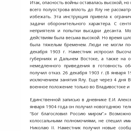
Итак, опасность войны оставалась высокой, но
всего полуострова вплоть до Ялу не рассмат
избежать. Эта инструкция привела к ограни
задачи оборонительного характера. С сент
неприятеля и попытки высадки десанта. Мо
действиям была весьма высокой. Но время шло
была тяжелым бременем. Люди не могли пос
декабря 1903 г. Наместник испросил Высоч
губерниях и Дальнем Востоке, а также на 
немедленного приведения в готовность об
получил отказ. 26 декабря 1903 г. (8 января
исключением занятия Ялу. Еще через 4 дня 
военное положение только во Владивостоке и
Единственной записью в дневнике Е.И. Алексе
января 1904 года он получил новогоднюю теле
“Бог благословил Россию миром”.» Возможн
колоссальными полномочиями, не спешил ими 
Николаю II. Наместник получил новые сооб