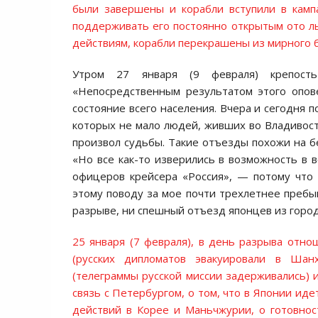
были завершены и корабли вступили в камп
поддерживать его постоянно открытым ото льд
действиям, корабли перекрашены из мирного б
Утром 27 января (9 февраля) крепост
«Непосредственным результатом этого опов
состояние всего населения. Вчера и сегодня
которых не мало людей, живших во Владивост
произвол судьбы. Такие отъезды похожи на бе
«Но все как-то изверились в возможность в в
офицеров крейсера «Россия», — потому что
этому поводу за мое почти трехлетнее пребы
разрыве, ни спешный отъезд японцев из город
25 января (7 февраля), в день разрыва отн
(русских дипломатов эвакуировали в Шан
(телеграммы русской миссии задерживались) 
связь с Петербургом, о том, что в Японии ид
действий в Корее и Маньчжурии, о готовнос