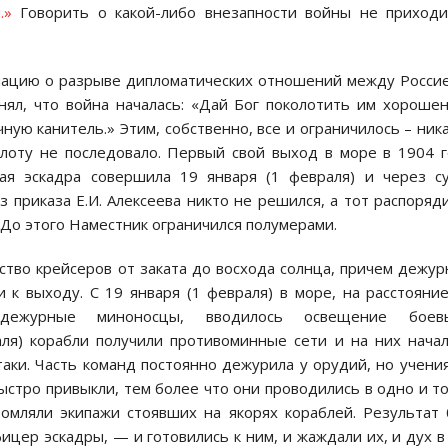
.»
Говорить о какой-либо внезапности войны не приходи
рмацию о разрыве дипломатических отношений между Росси
нял, что война началась: «Дай Бог поколотить им хороше
чную канитель.» Этим, собственно, все и ограничилось – ник
лоту не последовало. Первый свой выход в море в 1904 
кая эскадра совершила 19 января (1 февраля) и через с
з приказа Е.И. Алексеева никто не решился, а тот распоряд
. До этого Наместник ограничился полумерами.
ство крейсеров от заката до восхода солнца, причем дежу
 к выходу. С 19 января (1 февраля) в море, на расстояни
дежурные миноносцы, вводилось освещение боев
аля) корабли получили противоминные сети и на них нача
ки. Часть команд постоянно дежурила у орудий, но учени
стро привыкли, тем более что они проводились в одно и т
омляли экипажи стоявших на якорях кораблей. Результат
цер эскадры, — и готовились к ним, и жаждали их, и дух в