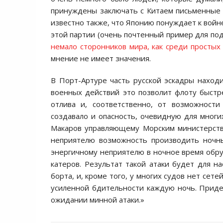
принуждены заключать с Китаем письменные
известно также, что Японию понуждает к войн
этой партии (очень почтенный пример для по
немало сторонников мира, как среди простых
мнение не имеет значения.
В Порт-Артуре часть русской эскадры находи
военных действий это позволит флоту быстр
отлива и, соответственно, от возможност
создавало и опасность, очевидную для многих
Макаров управляющему Морским министерством
неприятелю возможность производить ночны
энергичному неприятелю в ночное время обр
катеров. Результат такой атаки будет для н
борта, и, кроме того, у многих судов нет се
усиленной бдительности каждую ночь. Придет
ожидании минной атаки.»