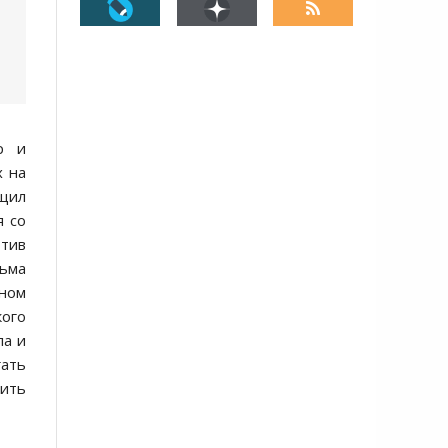
р и
х на
щил
я со
отив
ьма
оном
ого
ла и
гать
вить