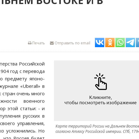
ЛЬНЕМ ВОСТОКЕ И В
Печать
Отправить по email
терства Российской
1904 год с перевода
по предмету японо-
урнале «Uberall» в
х стран очень много
жности военного
ор этой статьи: - и
тупления русских в
воего управления,
Карта территорий России на Дальнем Восто
ко усложнились. Но
согласно Атласу Российской империи. СПб, 179
, что Россия будет