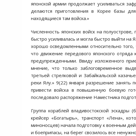
японской армии продолжает усиливаться заф
делаются приготовления в Корее базы для
находящиеся там войска.»
Численность японских войск на полуострове, 
быстро усиливалась и могла быстро выйти на 
хорошо осведомленными относительно того, ч
что движение передового японского отряда 
предупрежденными. Ввиду изложенного при
мнение, что только заблоговременное выд
третьей стрелковой и Забайкальской казачь
реки Ялу.» 9(22) января разрешение занять 
привести войска в повышенную боевую гото
последовало распоряжение Наместника подгот
Группа кораблей владивостокской эскадры (
крейсер «Богатырь», транспорт «Лена», ко
миноносцев) начала подготовку к военным дейс
и боеприпасы, на берег свозилось все ненужн