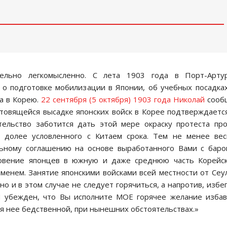
тельно легкомысленно. С лета 1903 года в Порт-Арту
 о подготовке мобилизации в Японии, об учебных посадка
та в Корею.
22 сентября (5 октября) 1903 года Николай
сооб
 готовящейся высадке японских войск в Корее подтверждаетс
тельство заботится дать этой мере окраску протеста пр
 долее условленного с Китаем срока. Тем не менее вес
ьному соглашению на основе выработанного Вами с бар
новение японцев в южную и даже среднюю часть Корейск
менем. Занятие японскими войсками всей местности от Сеу
о и в этом случае не следует горячиться, а напротив, избе
 Я убежден, что Вы исполните МОЕ горячее желание изба
я нее бедственной, при нынешних обстоятельствах.»