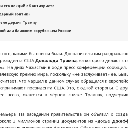
и его лекций об антихристе
дерный зонтик»
ене дерзит Трампу
опой или ближним зарубежьем России
астого, какими бы они ни были. Дополнительным раздража
 президента США
Дональда Трампа
, на которого делают ст
ть». На днях Чажастый в ходе пресс-конференции сообщил,
левскую премию мира, поскольку «не заслуживает» её. Бы
считает, что маршал в данном случае обращался к европей
спринимают президента США. Это, с одной стороны. С дру
ее всего, окажется в чёрном списке Трампа», подчерки
ремьера. На заседании правительства он объявил о созд
 около 3 миллионов страниц документов из «досье
Джеф
ступления американского финансиста. Объясняя интерес к д