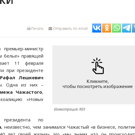
КИ
Печать
Отправить по email
премьер-министр
м белье» правящей
вает 11 февраля
ти при президенте
Рафал Лешкевич
ы. Одна из них –
межа Чажастого
,
коалицию «Новых
Иллюстрация: REX
 президента по
а
, неизвестно, чем занимался Чажастый «в бизнесе, полити
40 лет своей жизни». Но «мы знаем, что он происходит