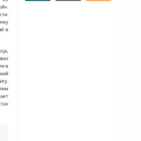
ой».
сти.
анку
ий в
cja,
ивал
ля в
ский
игу.
лем
вает
ктах