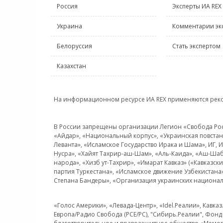
Россия
Эксперты ИА REX
Украина
Комментарии эк
Белоруссия
Стать экспертом
Казахстан
На информационном ресурсе ИА REX применяются рек
В России запрещены организации Легион «Свобода Росси
«Айдар», «Национальный корпус», «Украинская повстанч
Леванта», «Исламское Государство Ирака и Шама», ИГ,
Нусра», «Хайят Тахрир-аш-Шам», «Аль-Каида», «Аш-Шаб
народа», «Хизб ут-Тахрир», «Имарат Кавказ» («Кавказс
партия Туркестана», «Исламское движение Узбекистана
Степана Бандеры», «Организация украинских национал
«Голос Америки», «Левада-Центр», «Idel.Реалии», Кавка
Европа/Радио Свобода (PCE/PC), "Сибирь.Реалии", Фонд 