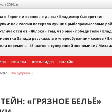
густа 2026, вс
а в Европе и озоновые дыры /
Владимир Сывороткин
упки: как Россия потеряла лучшие рыбопромысловые ра
тличаются от «Яблока» тем, что они - победители /
Влад
ионетка Запада рассказала о «переобувании» хозяев /
Вл
рели перемены: 15 шагов к суверенной экономике /
Михаи
ИГИ
СЮЖЕТЫ
ФОТО/ВИДЕО
ОНЛАЙН
ство
Все рубрики →
ТЕЙН: «ГРЯЗНОЕ БЕЛЬЁ»