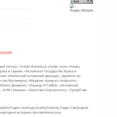
нологий
.
 сектор», «Азов» (батальон «Азов», полк «Азов»),
рака и Сирии», «Исламское Государство Ирака и
или «Египетский исламский джихад»), «Джабхат ан-
н аль-Муслимун»), «Меджлис крымско-татарского
Таблиги Джамаат», «Лашкар-И-Тайба», «Исламская
 «АУМ Синрике», «Братство» Корчинского, «Тризуб им.
ужба Радио Свобода (Azatliq Radiosi), Радио Свободная
ждународное историко-просветительское,