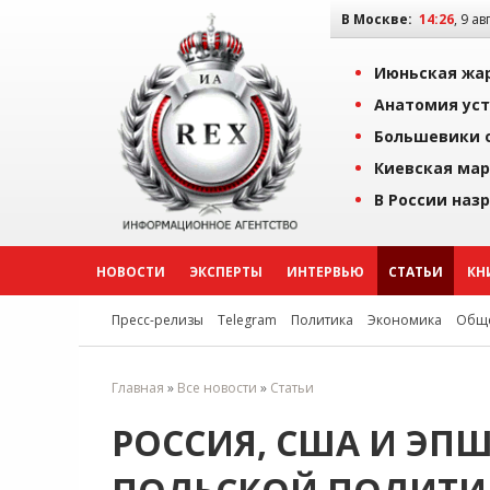
В Москве:
14:26
, 9 ав
Июньская жар
Анатомия уст
Большевики о
Киевская мар
В России наз
НОВОСТИ
ЭКСПЕРТЫ
ИНТЕРВЬЮ
СТАТЬИ
КН
Пресс-релизы
Telegram
Политика
Экономика
Обще
Главная
»
Все новости
»
Статьи
РОССИЯ, США И ЭПШ