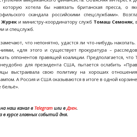
, которую хотела бы навязать британская пресса, о як
фильского скандала российскими спецслужбами». Возгл
 Журек
и министру-координатору служб
Томаш Семоняк
, 
ии и спецслужб.
амечают, что непонятно, удастся ли что-нибудь накопать.
ниями, «для этого и существует прокуратура – расследо
кать оппонентов правящей коалиции. Предполагается, что 
» неудобно для президента США, пытается ослабить «Пра
сяцы выстраивала свою политику на хороших отношения
ампом. А Россия и США оказываются в итоге в одной корзине
 бельё».
на наш канал в
Telegram
или в
Дзен
.
а в курсе главных событий дня.