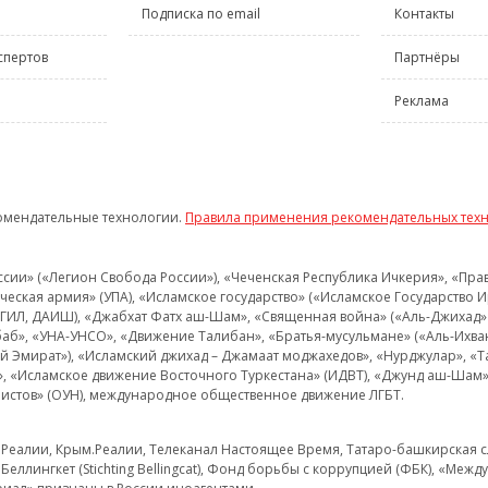
Подписка по email
Контакты
спертов
Партнёры
Реклама
омендательные технологии.
Правила применения рекомендательных тех
и» («Легион Свобода России»), «Чеченская Республика Ичкерия», «Правый
еская армия» (УПА), «Исламское государство» («Исламское Государство И
 ИГИЛ, ДАИШ), «Джабхат Фатх аш-Шам», «Священная война» («Аль-Джихад» 
аб», «УНА-УНСО», «Движение Талибан», «Братья-мусульмане» («Аль-Ихва
кий Эмират»), «Исламский джихад – Джамаат моджахедов», «Нурджулар», «
», «Исламское движение Восточного Туркестана» (ИДВТ), «Джунд аш-Шам»,
истов» (ОУН), международное общественное движение ЛГБТ.
з.Реалии, Крым.Реалии, Телеканал Настоящее Время, Татаро-башкирская сл
Беллингкет (Stichting Bellingcat), Фонд борьбы с коррупцией (ФБК), «Ме