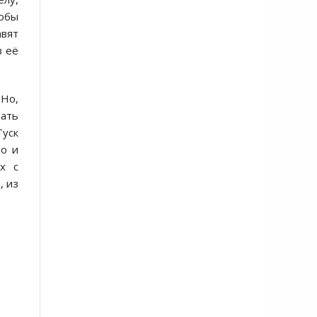
обы
авят
в её
 Но,
вать
Туск
во и
х с
, из