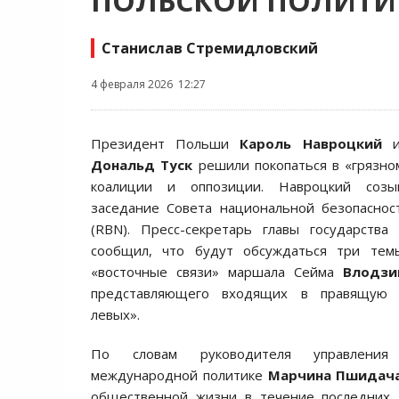
ПОЛЬСКОЙ ПОЛИТИ
Станислав Стремидловский
4 февраля 2026 12:27
Президент Польши
Кароль Навроцкий
и 
Дональд Туск
решили покопаться в «грязно
коалиции и оппозиции. Навроцкий созы
заседание Совета национальной безопаснос
(RBN). Пресс-секретарь главы государства
сообщил, что будут обсуждаться три тем
«восточные связи» маршала Сейма
Влодзи
представляющего входящих в правящую 
левых».
По словам руководителя управления
международной политике
Марчина Пшидач
общественной жизни в течение последних 