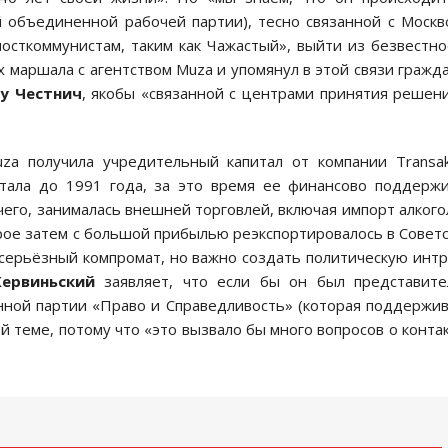
 объединенной рабочей партии), тесно связанной с Москв
осткоммунистам, таким как Чажастый», выйти из безвестно
х маршала с агентством Muza и упомянул в этой связи гражд
у Честнич
, якобы «связанной с центрами принятия решен
za получила учредительный капитал от компании Transak
отала до 1991 года, за это время ее финансово поддерж
го, занималась внешней торговлей, включая импорт алкого
ое затем с большой прибылью реэкспортировалось в Совет
серьёзный компромат, но важно создать политическую интр
ервиньский
заявляет, что если бы он был представите
нной партии «Право и Справедливость» (которая поддержи
ой теме, потому что «это вызвало бы много вопросов о конта