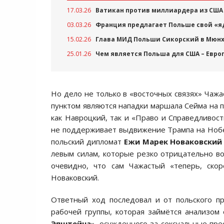
17.03.26
Ватикан против миллиардера из США 
03.03.26
Франция предлагает Польше свой «я
15.02.26
Глава МИД Польши Сикорский в Мюнх
25.01.26
Чем является Польша для США – Евр
Но дело не только в «восточных связях» Чаж
пунктом являются нападки маршала Сейма на
как Навроцкий, так и «Право и Справедливос
не поддерживает выдвижение Трампа на Нобе
польский дипломат
Ежи Марек Новаковский
левым силам, которые резко отрицательно во
очевидно, что сам Чажастый «теперь, скор
Новаковский.
Ответный ход последовал и от польского п
рабочей группы, которая займётся анализом
Эпштейна
», осужденного за сексуальные пре