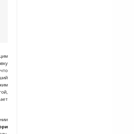
ющим
авку
 что
вший
ским
гой,
вает
ании
фри
елу,