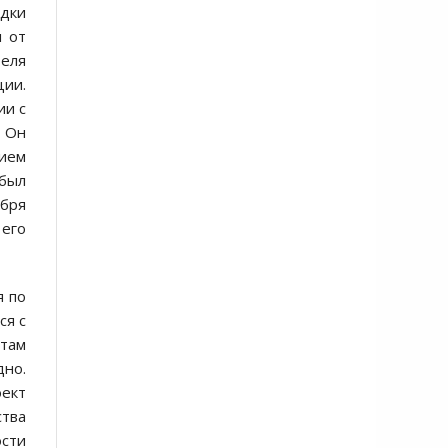
здки
л от
теля
ции.
ии с
. Он
нием
 был
ября
 его
я по
ся с
 там
дно.
оект
ства
ости