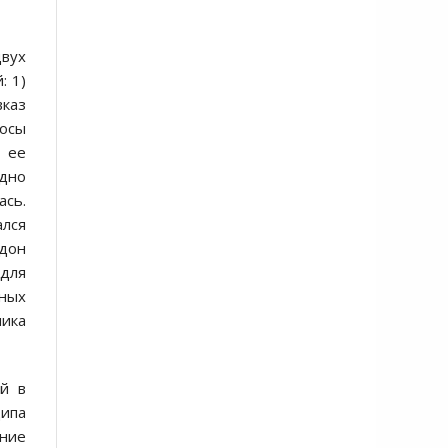
двух
: 1)
вказ
росы
 ее
идно
ась.
ался
ндон
для
ьных
ника
ий в
ципа
ение