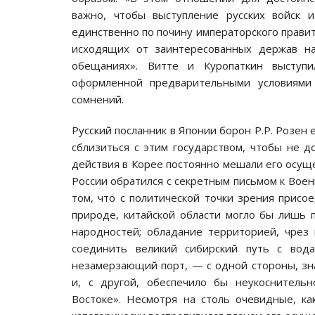
важно, чтобы выступление русских войск 
единственно по почину императорского прави
исходящих от заинтересованных держав н
обещаниях». Витте и Куропаткин выступил
оформленной предварительными условиями 
сомнений.
Русский посланник в Японии борон Р.Р. Розен
сблизиться с этим государством, чтобы не д
действия в Корее постоянно мешали его осуще
России обратился с секретным письмом к Воен
том, что с политической точки зрения присо
природе, китайской области могло бы лишь 
народностей; обладание территорией, чрез
соединить великий сибирский путь с вод
незамерзающий порт, — с одной стороны, зн
и, с другой, обеспечило бы неукоснитель
Востоке». Несмотря на столь очевидные, ка