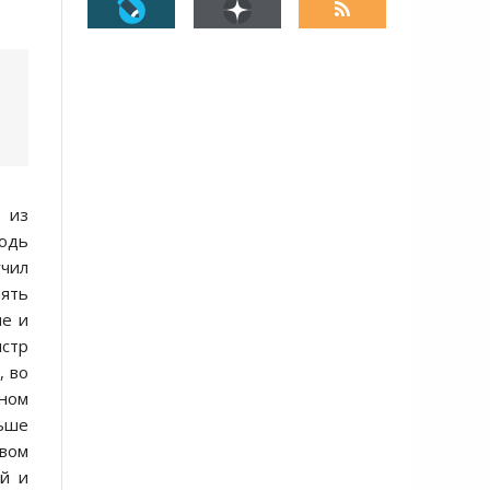
 из
нюдь
чил
нять
ие и
истр
, во
рном
льше
вом
ей и