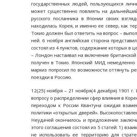
государственных людей, пользующихся личн
может существенно повлиять на дальнейший
русского посланника в Японии своих взгля
находилась Корея, и именно ее север, как те
Токио должен был ответить на вопрос – выпол
ней. 6 ноября английская сторона представи
состоял из 4 пунктов, содержание которых в 
– Лондон настаивал на включение британской 
получен в Токио. Японский МИД немедленно с
маркиз попросил по возможности оттянуть р
поездки в Россию.
12(25) ноября – 21 ноября(4 декабря) 1901 г
вопросу о распределении сфер влияния в Коре
переходом к России Квантуна ожидая взаме
политики «открытых дверей». Высокопоставле
Неудачей окончилось и предложение заключи
этого соглашения состоял из 5 статей: 1) вза
не использовать ее территорию для стратег