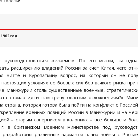
ествления.
1902 год
я руководствоваться желаемым. По его мысли, ни одна
вать расширению владений России за счет Китая, чего от
ал Витте и Куропаткину вопрос, на который он не полу
 настоящих условиях ее боевых сил без всякого риска при
ие Манчжурии столь существенные военные, стратегическ
ата стоило идти навстречу опасным осложнениям?» Мин
а страна, которая готова была пойти на конфликт с Россией
. Укрепление военных позиций России в Манчжурии и на Че
цией – старым соперником в колониях – все больше и бо
 г. в британском Военном министерстве под руководст
 разработаны различные варианты плана войны с Росси