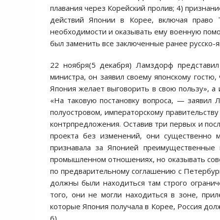
плавания через Корейский пролив; 4) признан
действий Японии в Корее, включая право Т
необходимости и оказывать ему военную помощ
был заменить все заключенные ранее русско-я
22 ноября(5 декабря) Ламздорф представил
министра, он заявил своему японскому гостю,
Япония желает выговорить в свою пользу», а 
«На таковую постановку вопроса, — заявил 
полуостровом, императорскому правительству 
контрпредложения. Оставив три первых и посл
проекта без изменений, они существенно 
признавала за Японией преимущественные 
промышленном отношениях, но оказывать совет
по предварительному соглашению с Петербурго
должны были находиться там строго огранич
того, они не могли находиться в зоне, прил
которые Япония получала в Корее, Россия долж
6).