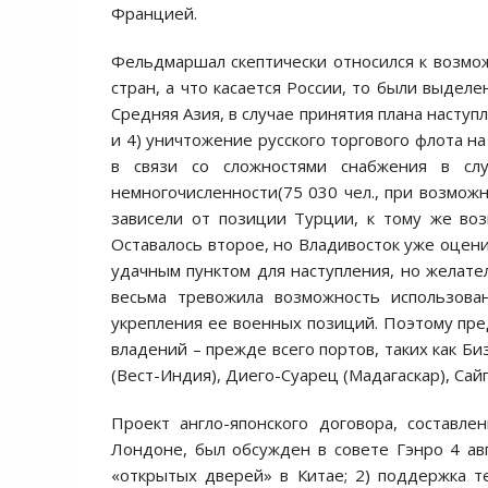
Францией.
Фельдмаршал скептически относился к возмо
стран, а что касается России, то были выдел
Средняя Азия, в случае принятия плана наступл
и 4) уничтожение русского торгового флота н
в связи со сложностями снабжения в сл
немногочисленности(75 030 чел., при возможн
зависели от позиции Турции, к тому же воз
Оставалось второе, но Владивосток уже оцени
удачным пунктом для наступления, но желате
весьма тревожила возможность использова
укрепления ее военных позиций. Поэтому пре
владений – прежде всего портов, таких как Б
(Вест-Индия), Диего-Суарец (Мадагаскар), Сайг
Проект англо-японского договора, составл
Лондоне, был обсужден в совете Гэнро 4 авг
«открытых дверей» в Китае; 2) поддержка те