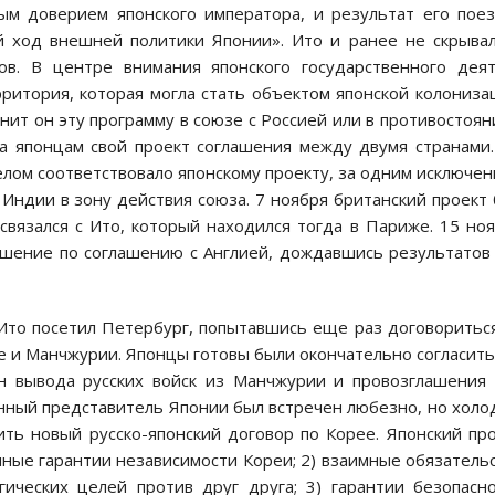
ым доверием японского императора, и результат его пое
 ход внешней политики Японии». Ито и ранее не скрыва
дов. В центре внимания японского государственного дея
рритория, которая могла стать объектом японской колониза
нит он эту программу в союзе с Россией или в противостоян
ла японцам свой проект соглашения между двумя странами
целом соответствовало японскому проекту, за одним исключе
Индии в зону действия союза. 7 ноября британский проект
вязался с Ито, который находился тогда в Париже. 15 но
ешение по соглашению с Англией, дождавшись результатов
. Ито посетил Петербург, попытавшись еще раз договоритьс
е и Манчжурии. Японцы готовы были окончательно согласить
н вывода русских войск из Манчжурии и провозглашения
нный представитель Японии был встречен любезно, но холо
ть новый русско-японский договор по Корее. Японский пр
имные гарантии независимости Кореи; 2) взаимные обязатель
ических целей против друг друга; 3) гарантии безопасн