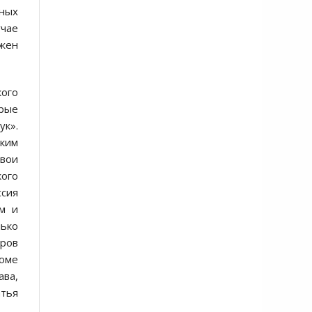
нных
учае
лжен
кого
орые
ук».
ским
свои
кого
сия
м и
лько
тров
роме
ава,
атья