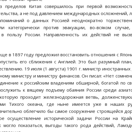
из пределов Китая совершилось при первой возможност
тельства, а не под давлением международных осложнений, 
апоминаний о данных Россией неоднократно торжествен
и категорически против эвакуации, во-всяком случае,
в пользу России. Направленность их действий не вызв
 еще в 1897 году предложил восстановить отношения с Япон
опустить его сближения с Англией. Это был разумный план
ствлению. 19 июля (1 августа) 1901 г. министр иностранных
ному министру и министру финансов. Он писал: «Нет сомнен
единение к российским владениям обширной, богатой по с
послужить к вящему подъему обаяния России среди азиат
 которую проходит железнодорожная ветвь, долженству
ами Тихого океана, где ныне имеется уже в наших ру
ачительно облегчило бы самое сооружение строящейся до
ное осуществление исторической задачи России на Край
к могло показаться, выгоды такого рода действий, Ламз