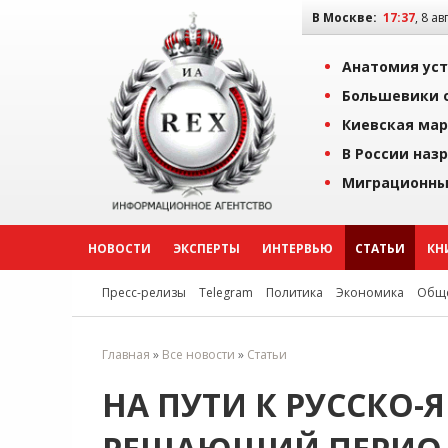
В Москве:
17:37
, 8 ав
Анатомия уст
Большевики о
Киевская мар
В России наз
Миграционны
НОВОСТИ
ЭКСПЕРТЫ
ИНТЕРВЬЮ
СТАТЬИ
КН
Пресс-релизы
Telegram
Политика
Экономика
Обще
Главная
»
Все новости
»
Статьи
НА ПУТИ К РУССКО-