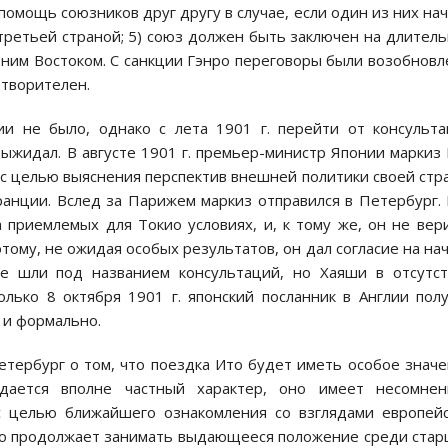
 помощь союзников друг другу в случае, если один из них на
третьей страной; 5) союз должен быть заключен на длител
ьним Востоком. С санкции Гэнро переговоры были возобнов
етворителен.
и не было, однако с лета 1901 г. перейти от консульт
выжидал. В августе 1901 г. премьер-министр Японии маркиз
с целью выяснения перспектив внешней политики своей стр
анции. Вслед за Парижем маркиз отправился в Петербург.
 приемлемых для Токио условиях, и, к тому же, он не вер
тому, не ожидая особых результатов, он дал согласие на на
е шли под названием консультаций, но Хаяши в отсутс
лько 8 октября 1901 г. японский посланник в Англии пол
 и формально.
Петербург о том, что поездка Ито будет иметь особое знач
дается вполне частный характер, оно имеет несомнен
с целью ближайшего ознакомления со взглядами европей
Ито продолжает занимать выдающееся положение среди ста