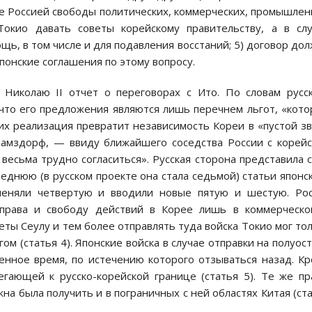
ие Россией свободы политических, коммерческих, промышле
окио давать советы корейскому правительству, а в сл
ь, в том числе и для подавления восстаний; 5) договор до
понские соглашения по этому вопросу.
 Николаю II отчет о переговорах с Ито. По словам русс
 что его предложения являются лишь перечнем льгот, «кот
их реализация превратит независимость Кореи в «пустой зв
Ламздорф, — ввиду ближайшего соседства России с корей
весьма трудно согласиться». Русская сторона представила 
еднюю (в русском проекте она стала седьмой) статьи японс
меняли четвертую и вводили новые пятую и шестую. Рос
права и свободу действий в Корее лишь в коммерческо
ы Сеулу и тем более отправлять туда войска Токио мог то
м (статья 4). Японские войска в случае отправки на полуос
енное время, по истечению которого отзываться назад. К
егающей к русско-корейской границе (статья 5). Те же пр
на была получить и в пограничных с ней областях Китая (ст