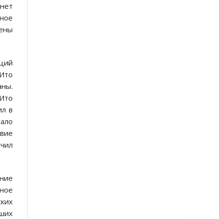
чнет
ьное
лены
аций
 Ито
аны.
 Ито
ил в
чало
твие
учил
ение
ное
ских
рших