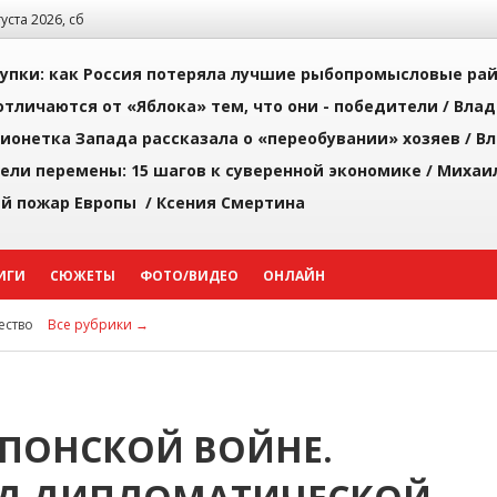
густа 2026, сб
упки: как Россия потеряла лучшие рыбопромысловые ра
тличаются от «Яблока» тем, что они - победители /
Влад
ионетка Запада рассказала о «переобувании» хозяев /
Вл
рели перемены: 15 шагов к суверенной экономике /
Михаи
й пожар Европы /
Ксения Смертина
ИГИ
СЮЖЕТЫ
ФОТО/ВИДЕО
ОНЛАЙН
ство
Все рубрики →
ЯПОНСКОЙ ВОЙНЕ.