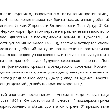
жности ведения одновременного наступления против этих 
ены 4 направления возможных британских активных действий
ения из Индии; 2) крепости Владивосток и Порт-Артур; 3) Ка
а Черном море. При этом первое направление вызывало воп
учае движения англо-индийской армии в Туркестан, и
ости усиления не более 16 000), третье и четвертое очев
можность действий на суше практически не рассматривал
вался как неприступная крепость, и только Порт-Артур счит
льно не для себя, а для будущих союзников – японцев. Ло
ния финансовых средств французского союзника России 
дусматривалось создание угроз для французских колониал
изерта (Средиземное море), Дакар (Западная Африка), Марти
он (Индокитай), Джибути (Красное море) и т.д.
енный японским посланником в Англии в ходе консультац
уста 1901 г. Он состоял из 6 пунктов: 1) поддержка прин
рриториального status quo в этой стране; 3) предоставл