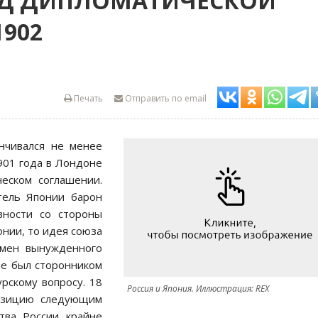
Д ДИПЛОМАТИЧЕСКОЙ
1902
Печать
Отправить по email
нчивался не менее
901 года в Лондоне
ческом соглашении.
тель Японии барон
вности со стороны
онии, то идея союза
емен вынужденного
не был сторонником
рскому вопросу. 18
Россия и Япония. Иллюстрация: REX
позицию следующим
тва России крайне