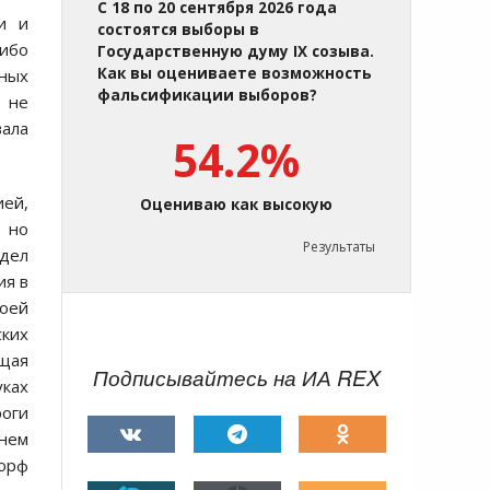
С 18 по 20 сентября 2026 года
и и
состоятся выборы в
либо
Государственную думу IX созыва.
Как вы оцениваете возможность
ных
фальсификации выборов?
 не
ала
54.2%
ией,
Оцениваю как высокую
, но
Результаты
 дел
ия в
воей
ских
ющая
Подписывайтесь на ИА REX
ках
роги
нем
дорф