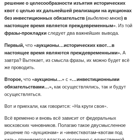
решение о целесообразности изъятия исторических
квот с целью их дальнейшей реализации на аукционах
без инвестиционных обязательств (
выделено мною
) в
настоящее время является преждевременным»
. Из той
фразы-прокладки
следует два важнейших вывода.
Первый,
что
«аукционы…исторических квот…в
настоящее время являются преждевременными».
А
завтра? Вытекает, из смысла фразы, их можно будет всё
же проводить.
Второе,
что
«аукционы…»
с
«…инвестиционными
обязательствами…»,
как осуществлялись, так и будут
осуществляться.
Вот и приехали, как говорится: «На круги своя».
Всё временно и вновь всё зависит от федеральных
московских чиновников. Полагаю такое двусмысленное
решение по «аукционам» и «инвестквотам–квотам под
киль» принимается властью осознанно с единственной