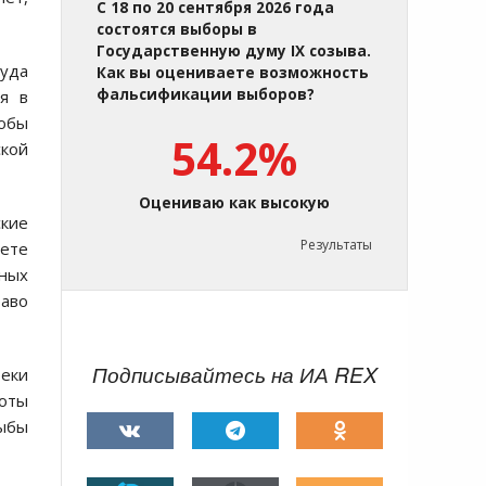
С 18 по 20 сентября 2026 года
состоятся выборы в
Государственную думу IX созыва.
суда
Как вы оцениваете возможность
фальсификации выборов?
я в
обы
54.2%
ской
Оцениваю как высокую
кие
Результаты
ете
нных
аво
Подписывайтесь на ИА REX
еки
воты
рыбы