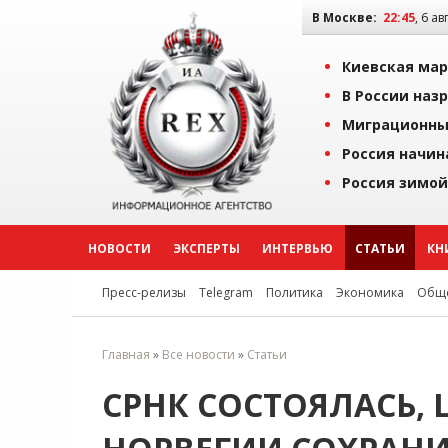
В Москве:
22:45
, 6 ав
Киевская мар
В России наз
Миграционны
Россия начин
Россия зимой
НОВОСТИ
ЭКСПЕРТЫ
ИНТЕРВЬЮ
СТАТЬИ
КН
Пресс-релизы
Telegram
Политика
Экономика
Обще
Главная
»
Все новости
»
Статьи
СРНК СОСТОЯЛАСЬ,