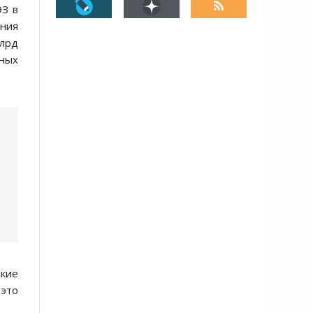
ЭЗ в
ения
лрд
ных
ские
 это