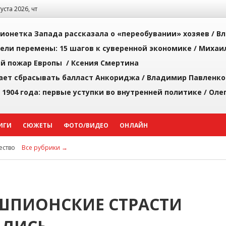
густа 2026, чт
ионетка Запада рассказала о «переобувании» хозяев /
Вл
рели перемены: 15 шагов к суверенной экономике /
Михаи
й пожар Европы /
Ксения Смертина
ает сбрасывать балласт Анкориджа /
Владимир Павленко
 1904 года: первые уступки во внутренней политике /
Оле
ИГИ
СЮЖЕТЫ
ФОТО/ВИДЕО
ОНЛАЙН
ство
Все рубрики →
 ШПИОНСКИЕ СТРАСТИ