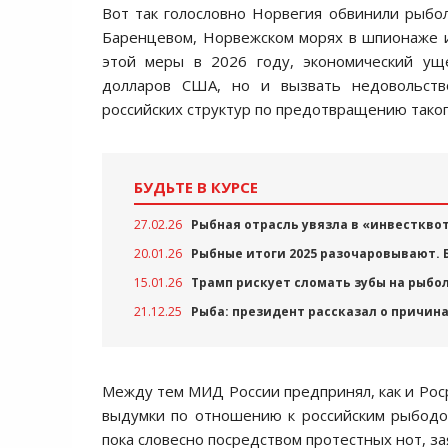
Вот так голословно Норвегия обвинили рыбо
Баренцевом, Норвежском морях в шпионаже и 
этой меры в 2026 году, экономический у
долларов США, но и вызвать недовольств
российских структур по предотвращению тако
БУДЬТЕ В КУРСЕ
27.02.26
Рыбная отрасль увязла в «инвесткво
20.01.26
Рыбные итоги 2025 разочаровывают. 
15.01.26
Трамп рискует сломать зубы на рыбо
21.12.25
Рыба: президент рассказал о причина
Между тем МИД России предпринял, как и Рос
выдумки по отношению к российским рыбодо
пока словесно посредством протестных нот, за