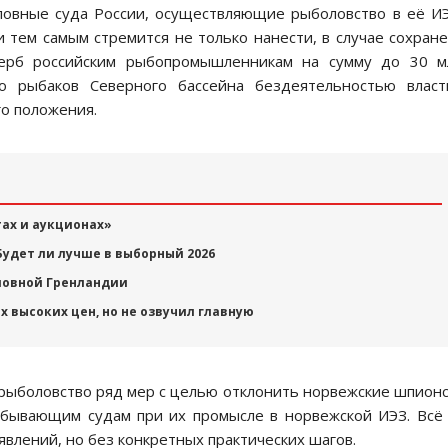
ловные суда России, осуществляющие рыболовство в её И
тем самым стремится не только нанести, в случае сохран
щерб российским рыбопромышленникам на сумму до 30 м
о рыбаков Северного бассейна бездеятельностью власт
го положения.
тах и аукционах»
Будет ли лучше в выборный 2026
ловной Гренландии
х высоких цен, но не озвучил главную
рыболовство ряд мер с целью отклонить норвежские шпион
бывающим судам при их промысле в норвежской ИЭЗ. Всё
явлений, но без конкретных практических шагов.