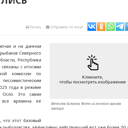
ИЛИСЬ
Печать
Отправить по email
лючая и на данном
 рыбаков Северного
области, Республика
 связаны с итогами
ской комиссии по
пессимистическим
2025 года в режиме
 Осло. Это самая
 все времена её
Вячеслав Зиланов. Фото из личного архива
автора
, что этот базовый
и рыболовства, эффективно действующий вот уже более 50 