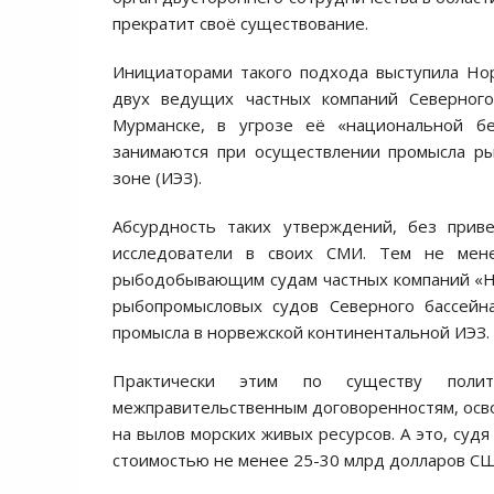
прекратит своё существование.
Инициаторами такого подхода выступила Но
двух ведущих частных компаний Северног
Мурманске, в угрозе её «национальной б
занимаются при осуществлении промысла ры
зоне (ИЭЗ).
Абсурдность таких утверждений, без прив
исследователи в своих СМИ. Тем не мен
рыбодобывающим судам частных компаний «Но
рыбопромысловых судов Северного бассейн
промысла в норвежской континентальной ИЭЗ.
Практически этим по существу полит
межправительственным договоренностям, осв
на вылов морских живых ресурсов. А это, суд
стоимостью не менее 25-30 млрд долларов СШ