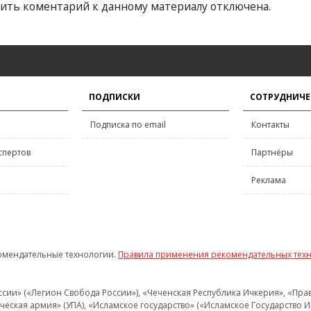
ить коментарий к данному материалу отключена.
ПОДПИСКИ
СОТРУДНИЧЕ
Подписка по email
Контакты
спертов
Партнёры
Реклама
омендательные технологии.
Правила применения рекомендательных тех
и» («Легион Свобода России»), «Чеченская Республика Ичкерия», «Правый
еская армия» (УПА), «Исламское государство» («Исламское Государство И