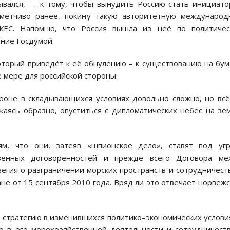
ывался, — к тому, чтобы вынудить Россию стать инициат
ометчиво ранее, покину такую авторитетную международ
ИКЕС. Напомню, что Россия вышла из неё по политичес
ние Госдумой.
оторый приведёт к её обнулению – к существованию на бум
е мере для российской стороны.
ороне в складывающихся условиях довольно сложно, но вс
жаясь образно, опуститься с дипломатических небес на зе
м, что они, затеяв «шпионское дело», ставят под угр
твенных договорённостей и прежде всего Договора ме
гия о разграничении морских пространств и сотрудничест
е от 15 сентября 2010 года. Вряд ли это отвечает норвеж
 стратегию в изменившихся политико–экономических услови
о в его морехозяйственной деятельности и сотрудничест