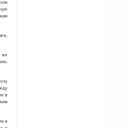
ором
ную
ким
аге,
ё же
млю.
озу
жду
ве в
ским
ях в
ве в