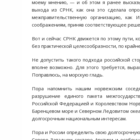
моему мнению, — и об этом я ранее высказ
выхода из СРНК, как она это сделала опр
межправительственную организацию, как 
соображениям, приняв соответствующее реше
Вот и сейчас СРНК движется по этому пути, к
без практической целесообразности, по крайн
Не допустить такого подхода российской ст
вполне возможно. Для этого требуется, выра
Поправлюсь, на морскую гладь.
Пора напомнить нашим норвежским соседя
разрушение единого пакета межгосударс
Российской Федерацией и Королевством Норве
Баренцевом море и Северном Ледовитом океан
долгосрочным национальным интересам.
Пора и России определить свою долгосрочную
Северо-Западном секторе Арктики и особенн