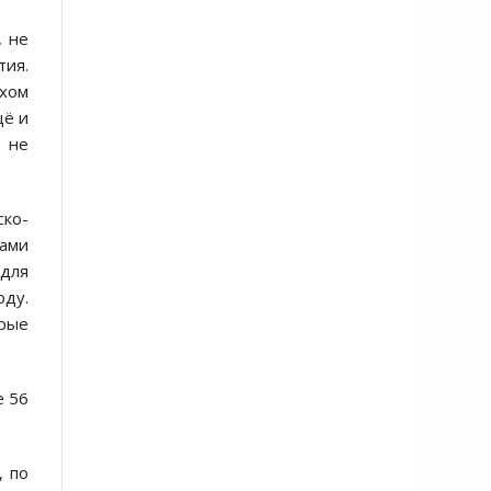
, не
тия.
ахом
щё и
и не
ско-
ами
для
оду.
орые
е 56
, по