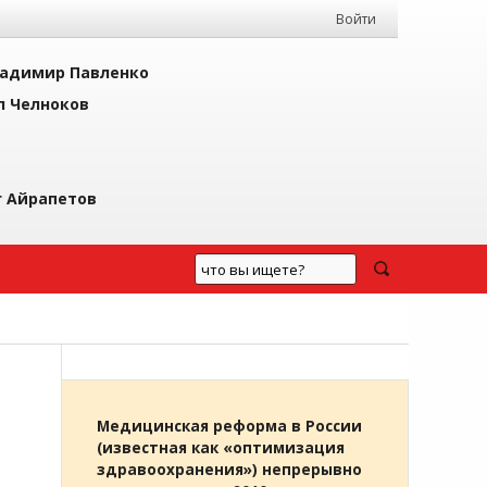
Войти
адимир Павленко
л Челноков
г Айрапетов
Медицинская реформа в России
(известная как «оптимизация
здравоохранения») непрерывно