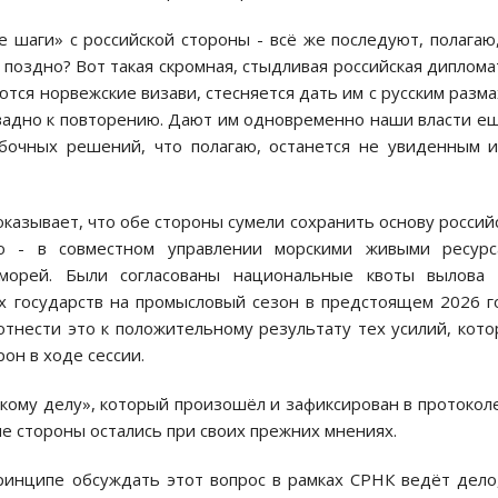
 шаги» с российской стороны - всё же последуют, полагаю
 поздно? Вот такая скромная, стыдливая российская диплома
ются норвежские визави, стесняется дать им с русским разм
вадно к повторению. Дают им одновременно наши власти е
бочных решений, что полагаю, останется не увиденным 
казывает, что обе стороны сумели сохранить основу россий
то - в совместном управлении морскими живыми ресурс
 морей. Были согласованы национальные квоты вылова 
х государств на промысловый сезон в предстоящем 2026 г
тнести это к положительному результату тех усилий, кот
он в ходе сессии.
кому делу», который произошёл и зафиксирован в протокол
ме стороны остались при своих прежних мнениях.
ринципе обсуждать этот вопрос в рамках СРНК ведёт дело