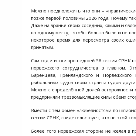
Можно предположить что они – «практические
позже первой половины 2026 года. Почему так
Даже на враньё своих соседних, какими и явля
по одному месту,…чтобы больно было и не по
некоторое время для пересмотра своих оши
принятым.
Сам ход и итоги прошедшей 56 сессии СРНК по
норвежского сотрудничества в главном. Э
Баренцева, Гренландского и Норвежского
рыболовных судов своих стран и судов други
Можно с определённой долей осторожности о
предприняли трезвомыслящие силы обеих стор
Вмести с тем обмен «любезностями по шпионс
сессии СРНК, свидетельствует, что по этой те
Более того норвежская сторона не желая в п