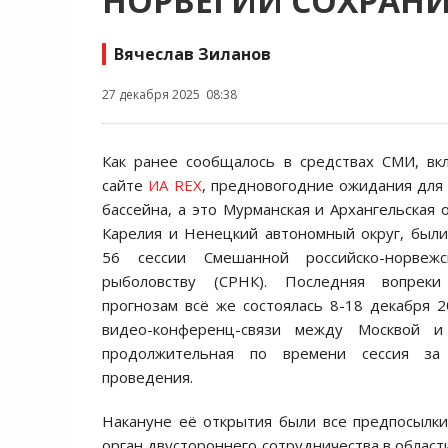
НОРВЕГИИ СОХРАН
Вячеслав Зиланов
27 декабря 2025 08:38
Как ранее сообщалось в средствах СМИ, вк
сайте
ИА REX
, предновогодние ожидания для
бассейна, а это Мурманская и Архангельская 
Карелия и Ненецкий автономный округ, были
56 сессии Смешанной российско-норвеж
рыболовству (СРНК). Последняя вопреки 
прогнозам всё же состоялась 8-18 декабря 
видео-конференц-связи между Москвой и
продолжительная по времени сессия за
проведения.
Накануне её открытия были все предпосылки
орган двустороннего сотрудничества в област