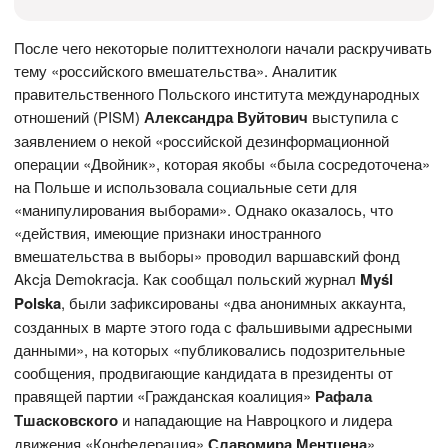
После чего некоторые политтехнологи начали раскручивать
тему «российского вмешательства». Аналитик
правительственного Польского института международных
отношений (PISM)
Александра Вуйтович
выступила с
заявлением о некой «российской дезинформационной
операции «Двойник», которая якобы «была сосредоточена»
на Польше и использовала социальные сети для
«манипулирования выборами». Однако оказалось, что
«действия, имеющие признаки иностранного
вмешательства в выборы» проводил варшавский фонд
Akcja Demokracja. Как сообщал польский журнал
Myśl
Polska
, были зафиксированы «два анонимных аккаунта,
созданных в марте этого года с фальшивыми адресными
данными», на которых «публиковались подозрительные
сообщения, продвигающие кандидата в президенты от
правящей партии «Гражданская коалиция»
Рафала
Тшасковского
и нападающие на Навроцкого и лидера
движения «Конфедерация»
Славомира Ментцена
».