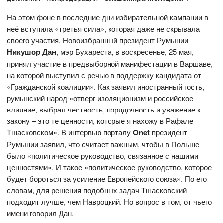
На этом фоне в последние дни избирательной кампании в
неё вступила «третья сила», которая даже не скрывала
своего участия. Новоизбранный президент Румынии
Никушор Дан
, мэр Бухареста, в воскресенье, 25 мая,
принял участие в предвыборной манифестации в Варшаве,
на которой выступил с речью в поддержку кандидата от
«Гражданской коалиции». Как заявил иностранный гость,
румынский народ «отверг изоляционизм и российское
влияние, выбрал честность, порядочность и уважение к
закону – это те ценности, которые я нахожу в Рафале
Тшасковском». В интервью порталу
O
net
президент
Румынии заявил, что считает важным, чтобы в Польше
было «политическое руководство, связанное с нашими
ценностями». И такое «политическое руководство, которое
будет бороться за усиление Европейского союза». По его
словам, для решения подобных задач Тшасковский
подходит лучше, чем Навроцкий. Но вопрос в том, от чьего
имени говорил Дан.