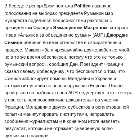
В беседе с репортёром портала
P
olitico
накануне
голосования на выборах президента Румынии мэр
Бухареста поделился подробностями разговора с
президентом Франции
Эммануэлем Макроном
, которого
глава «Альянса за объединение румын» (AUR)
Джордже
Симион
обвинил во вмешательстве в избирательный
процесс. Макрон «был чрезвычайно дружелюбен со мной,
но в то же время обеспокоен, потому что это не только
румынский вопрос», сообщил Дан. Президент Франции
сказал своему собеседнику, что беспокоится о том, что
Симион заблокирует помощь Молдавии и Украине и
затормозит усилия по перевооружению Европы. После
проигрыша на выборах глава AUR подчеркнул, что «теперь
у нас есть неопровержимые доказательства участия
Франции, Молдавии и других субъектов в организованной
попытки манипулировать институтами, направлять
сообщения журналистам и в конечном итоге навязать
результат, который не отражает суверенную волю
румынского народа».