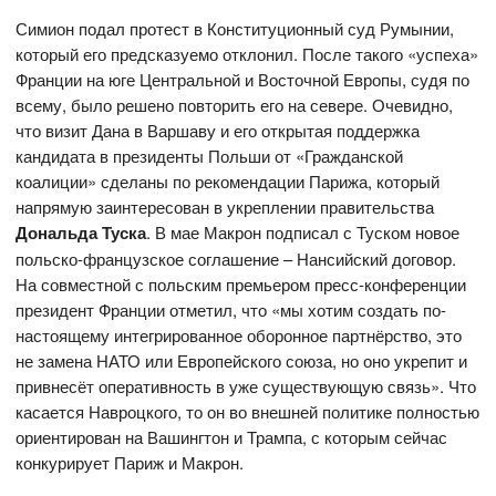
Симион подал протест в Конституционный суд Румынии,
который его предсказуемо отклонил. После такого «успеха»
Франции на юге Центральной и Восточной Европы, судя по
всему, было решено повторить его на севере. Очевидно,
что визит Дана в Варшаву и его открытая поддержка
кандидата в президенты Польши от «Гражданской
коалиции» сделаны по рекомендации Парижа, который
напрямую заинтересован в укреплении правительства
Дональда Туска
. В мае Макрон подписал с Туском новое
польско-французское соглашение – Нансийский договор.
На совместной с польским премьером пресс-конференции
президент Франции отметил, что «мы хотим создать по-
настоящему интегрированное оборонное партнёрство, это
не замена НАТО или Европейского союза, но оно укрепит и
привнесёт оперативность в уже существующую связь». Что
касается Навроцкого, то он во внешней политике полностью
ориентирован на Вашингтон и Трампа, с которым сейчас
конкурирует Париж и Макрон.