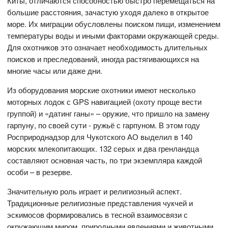
Киты, отличаются способностью быстро перемещаться на
большие расстояния, зачастую уходя далеко в открытое
море. Их миграции обусловлены поиском пищи, изменением
температуры воды и иными факторами окружающей среды.
Для охотников это означает необходимость длительных
поисков и преследований, иногда растягивающихся на
многие часы или даже дни.
Из оборудования морские охотники имеют несколько
моторных лодок с GPS навигацией (охоту проще вести
группой) и «датинг ганы» – оружие, что пришло на замену
гарпуну, по своей сути - ружьё с гарпуном. В этом году
Росприроднадзор для Чукотского АО выделил в 140
морских млекопитающих. 132 серых и два гренландца
составляют основная часть, по три экземпляра каждой
особи – в резерве.
Значительную роль играет и религиозный аспект.
Традиционные религиозные представления чукчей и
эскимосов формировались в тесной взаимосвязи с
окружающим миром, природными явлениями и животными.