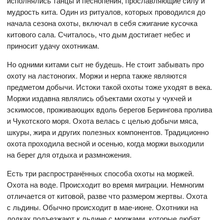
исполнялись танцы и песнопения, прославляющие силу и
мудрость кита. Один из ритуалов, которых проводился до
начала сезона охоты, включал в себя сжигание кусочка
китового сала. Считалось, что дым достигает небес и
приносит удачу охотникам.
Но одними китами сыт не будешь. Не стоит забывать про
охоту на ластоногих. Моржи и нерпа также являются
предметом добычи. Истоки такой охоты тоже уходят в века.
Моржи издавна являлись объектами охоты у чукчей и
эскимосов, проживающих вдоль берегов Берингова пролива
и Чукотского моря. Охота велась с целью добычи мяса,
шкуры, жира и других полезных компонентов. Традиционно
охота проходила весной и осенью, когда моржи выходили
на берег для отдыха и размножения.
Есть три распространённых способа охоты на моржей.
Охота на воде. Происходит во время миграции. Немногим
отличается от китовой, разве что размером жертвы. Охота
с льдины. Обычно происходит в мае-июне. Охотники на
лодках подъезжают к льдине с моржами, которые любят