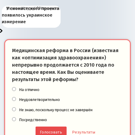
Киевская марионетка
В России назрели
Миграционный пожар
Россия начинает
Россия зимой 1904
Русская нация вчера и
Почему правый крах в
Место Науру / Науэро в
У сионистского проекта
Запада рассказала о
перемены: 15 шагов к
Европы
сбрасывать балласт
года: первые уступки во
сегодня
Варшаве не поможет её
современной истории
появилось украинское
«переобувании» хозяев
суверенной экономике
Анкориджа
внутренней политике
отношениям с Россией?
Южной Осетии
измерение
Медицинская реформа в России (известная
как «оптимизация здравоохранения»)
непрерывно продолжается с 2010 года по
настоящее время. Как Вы оцениваете
результаты этой реформы?
На отлично
Неудовлетворительно
Не знаю, поскольку процесс не завершён
Посредственно
Результаты